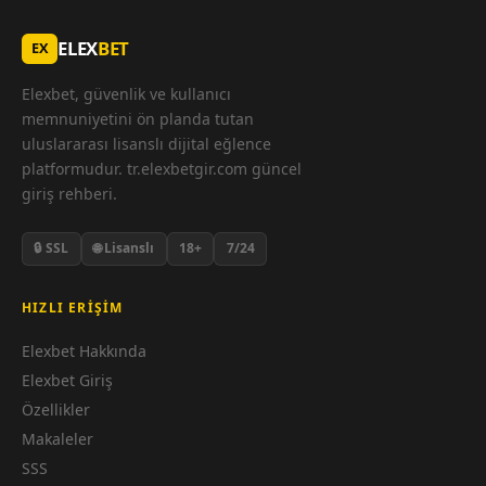
ELEX
BET
EX
Elexbet, güvenlik ve kullanıcı
memnuniyetini ön planda tutan
uluslararası lisanslı dijital eğlence
platformudur. tr.elexbetgir.com güncel
giriş rehberi.
🔒 SSL
🌐 Lisanslı
18+
7/24
HIZLI ERIŞIM
Elexbet Hakkında
Elexbet Giriş
Özellikler
Makaleler
SSS