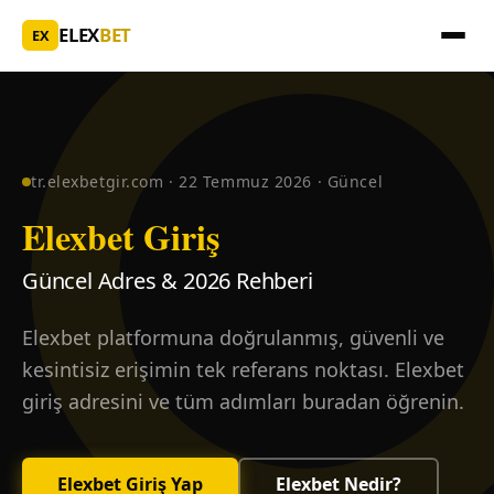
ELEX
BET
EX
tr.elexbetgir.com · 22 Temmuz 2026 · Güncel
Elexbet Giriş
Güncel Adres & 2026 Rehberi
Elexbet platformuna doğrulanmış, güvenli ve
kesintisiz erişimin tek referans noktası. Elexbet
giriş adresini ve tüm adımları buradan öğrenin.
Elexbet Giriş Yap
Elexbet Nedir?