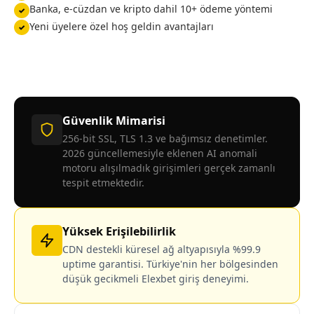
Banka, e-cüzdan ve kripto dahil 10+ ödeme yöntemi
✓
Yeni üyelere özel hoş geldin avantajları
✓
Güvenlik Mimarisi
256-bit SSL, TLS 1.3 ve bağımsız denetimler.
2026 güncellemesiyle eklenen AI anomali
motoru alışılmadık girişimleri gerçek zamanlı
tespit etmektedir.
Yüksek Erişilebilirlik
CDN destekli küresel ağ altyapısıyla %99.9
uptime garantisi. Türkiye'nin her bölgesinden
düşük gecikmeli Elexbet giriş deneyimi.