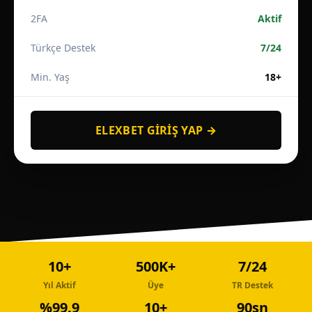
2FA
Aktif
Türkçe Destek
7/24
Min. Yaş
18+
ELEXBET GİRİŞ YAP →
10+
500K+
7/24
Yıl Aktif
Üye
TR Destek
%99.9
10+
90sn