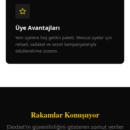
Üye Avantajları
Yeni üyelere hoş geldin paketi. Mevcut üyeler için
reload, sadakat ve sezon kampanyalarıyla
ödüllendirme sistemi.
Rakamlar Konuşuyor
Elexbet'in güvenilirliğini gösteren somut veriler