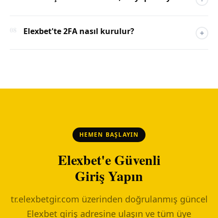
tüm özelliklere erişebilirsiniz.
adres üzerinden Kayıt Ol butonuna tıklayın, formu
doldurun ve e-posta veya SMS doğrulamasını
tamamlayın. Hesabınız hemen aktif olur ve hoş geldin
Elexbet giriş ekranındaki "Şifremi Unuttum"
08
Elexbet'te 2FA nasıl kurulur?
avantajlarına anında kavuşursunuz.
bağlantısına tıklayın. Üyelik e-posta adresinize
sıfırlama bağlantısı gönderilecektir. Bağlantı 15 dakika
geçerlidir. E-posta gelmezse spam klasörünüzü
Elexbet hesabınıza giriş yapın, sağ üstteki profil
kontrol edin; sorun devam ederse Elexbet canlı
menüsünden Güvenlik Ayarları'na gidin ve İki Faktörlü
desteğe başvurun.
Doğrulama seçeneğini aktif hale getirin. SMS veya
authenticator uygulama seçeneklerinden birini tercih
edin. SMS'e kıyasla authenticator uygulaması (Google,
Microsoft) SIM swap saldırılarına karşı çok daha
güvenlidir.
HEMEN BAŞLAYIN
Elexbet'e Güvenli
Giriş Yapın
tr.elexbetgir.com üzerinden doğrulanmış güncel
Elexbet giriş adresine ulaşın ve tüm üye