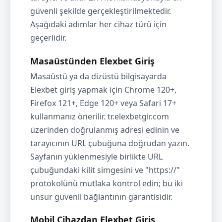
güvenli şekilde gerçekleştirilmektedir.
Aşağıdaki adımlar her cihaz türü için
geçerlidir.
Masaüstünden Elexbet Giriş
Masaüstü ya da dizüstü bilgisayarda
Elexbet giriş yapmak için Chrome 120+,
Firefox 121+, Edge 120+ veya Safari 17+
kullanmanız önerilir. tr.elexbetgir.com
üzerinden doğrulanmış adresi edinin ve
tarayıcının URL çubuğuna doğrudan yazın.
Sayfanın yüklenmesiyle birlikte URL
çubuğundaki kilit simgesini ve "https://"
protokolünü mutlaka kontrol edin; bu iki
unsur güvenli bağlantının garantisidir.
Mobil Cihazdan Elexbet Giriş