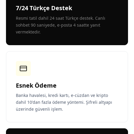
7/24 Türkçe Destek
Resmi tatil dahil 24 saat Türkçe destek. Canlı
sohbet 90 saniyede, e-posta 4 saatte yanıt
vermektedir.
Esnek Ödeme
Banka havalesi, kredi kartı, e-cüzdan ve kripto
dahil 10'dan fazla ödeme yöntemi. Şifreli altyapı
üzerinde güvenli işlem.