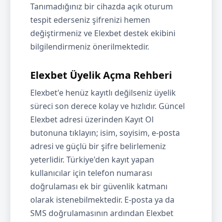
Tanımadığınız bir cihazda açık oturum
tespit ederseniz şifrenizi hemen
değiştirmeniz ve Elexbet destek ekibini
bilgilendirmeniz önerilmektedir.
Elexbet Üyelik Açma Rehberi
Elexbet'e henüz kayıtlı değilseniz üyelik
süreci son derece kolay ve hızlıdır. Güncel
Elexbet adresi üzerinden Kayıt Ol
butonuna tıklayın; isim, soyisim, e-posta
adresi ve güçlü bir şifre belirlemeniz
yeterlidir. Türkiye'den kayıt yapan
kullanıcılar için telefon numarası
doğrulaması ek bir güvenlik katmanı
olarak istenebilmektedir. E-posta ya da
SMS doğrulamasının ardından Elexbet