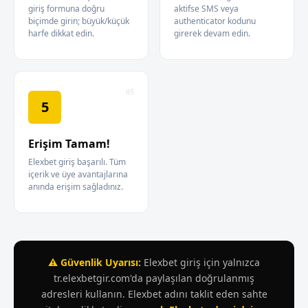
giriş formuna doğru
aktifse SMS veya
biçimde girin; büyük/küçük
authenticator kodunu
harfe dikkat edin.
girerek devam edin.
5
Erişim Tamam!
Elexbet giriş başarılı. Tüm
içerik ve üye avantajlarına
anında erişim sağladınız.
⚠ Güvenlik Uyarısı:
Elexbet giriş için yalnızca
tr.elexbetgir.com'da paylaşılan doğrulanmış
adresleri kullanın. Elexbet adını taklit eden sahte