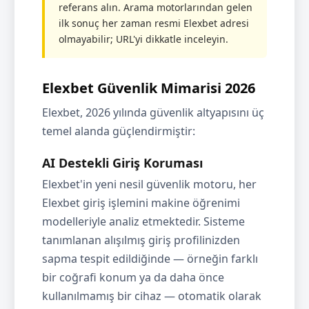
referans alın. Arama motorlarından gelen
ilk sonuç her zaman resmi Elexbet adresi
olmayabilir; URL'yi dikkatle inceleyin.
Elexbet Güvenlik Mimarisi 2026
Elexbet, 2026 yılında güvenlik altyapısını üç
temel alanda güçlendirmiştir:
AI Destekli Giriş Koruması
Elexbet'in yeni nesil güvenlik motoru, her
Elexbet giriş işlemini makine öğrenimi
modelleriyle analiz etmektedir. Sisteme
tanımlanan alışılmış giriş profilinizden
sapma tespit edildiğinde — örneğin farklı
bir coğrafi konum ya da daha önce
kullanılmamış bir cihaz — otomatik olarak