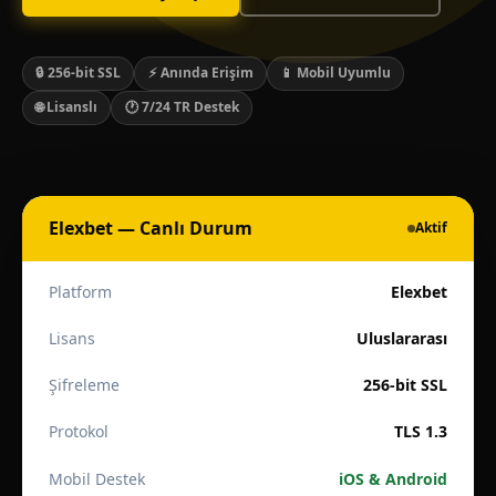
🔒 256-bit SSL
⚡ Anında Erişim
📱 Mobil Uyumlu
🌐 Lisanslı
🕐 7/24 TR Destek
Elexbet — Canlı Durum
Aktif
Platform
Elexbet
Lisans
Uluslararası
Şifreleme
256-bit SSL
Protokol
TLS 1.3
Mobil Destek
iOS & Android