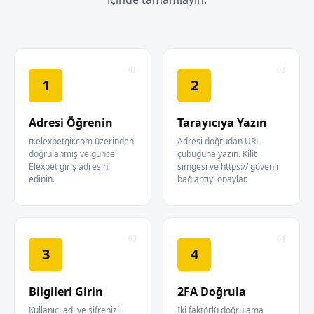
1
2
Adresi Öğrenin
Tarayıcıya Yazın
tr.elexbetgir.com üzerinden
Adresi doğrudan URL
doğrulanmış ve güncel
çubuğuna yazın. Kilit
Elexbet giriş adresini
simgesi ve https:// güvenli
edinin.
bağlantıyı onaylar.
3
4
Bilgileri Girin
2FA Doğrula
Kullanıcı adı ve şifrenizi
İki faktörlü doğrulama