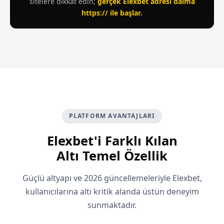
sitelere dikkat edin;
gerçek Elexbet adresi daima
https:// ile başlar.
PLATFORM AVANTAJLARI
Elexbet'i Farklı Kılan
Altı Temel Özellik
Güçlü altyapı ve 2026 güncellemeleriyle Elexbet,
kullanıcılarına altı kritik alanda üstün deneyim
sunmaktadır.