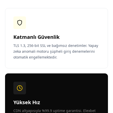
Katmanlı Güvenlik
TLS 1.3, 256-bit SSL ve bağımsız denetimler. Yapay
zeka anomali motoru şüpheli giriş denemelerini
otomatik engellemektedir.
Yüksek Hız
CDN altyapısıyla %99.9 uptime garantisi. Elexbet