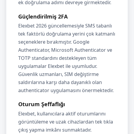
ek doğrulama adımı devreye girmektedir.
Güçlendirilmiş 2FA
Elexbet 2026 güncellemesiyle SMS tabanlı
tek faktörlü doğrulama yerini çok katmanlı
seçeneklere bırakmıştır. Google
Authenticator, Microsoft Authenticator ve
TOTP standardını destekleyen tüm
uygulamalar Elexbet ile uyumludur.
Güvenlik uzmanları, SIM değiştirme
saldırılarına karşı daha dayanıklı olan
authenticator uygulamasını önermektedir.
Oturum Şeffaflığı
Elexbet, kullanıcılara aktif oturumlarını
görüntüleme ve uzak cihazlardan tek tıkla
çıkış yapma imkânı sunmaktadır.