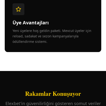
Üye Avantajları
Yeni üyelere hoş geldin paketi. Mevcut üyeler için
reload, sadakat ve sezon kampanyalarıyla
ödüllendirme sistemi.
Rakamlar Konuşuyor
Elexbet'in güvenilirliğini gösteren somut veriler