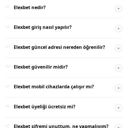
01
Elexbet nedir?
Elexbet, uluslararası lisans kapsamında faaliyet
02
Elexbet giriş nasıl yapılır?
gösteren, Türk kullanıcılara tam Türkçe arayüz ve 7/24
destek sunan dijital eğlence ve interaktif içerik
platformudur. Güvenlik odaklı altyapısı ve kesintisiz
tr.elexbetgir.com üzerinden doğrulanmış güncel
03
Elexbet güncel adresi nereden öğrenilir?
erişim altyapısıyla kullanıcı memnuniyetini öncelikli
Elexbet giriş adresini edinin. Adresi tarayıcınıza
hedef olarak benimseyen Elexbet, yıllar içinde güçlü
doğrudan yazın; URL'de kilit simgesi ve "https://"
bir üye tabanı oluşturmuştur.
olduğunu doğrulayın. Kullanıcı adı ve şifrenizi giriş
Elexbet güncel giriş adresi için tr.elexbetgir.com
04
Elexbet güvenilir midir?
formuna girin, Giriş butonuna tıklayın. 2FA aktifse
sayfasını düzenli olarak takip edin. Adres değişiklikleri
SMS ya da authenticator kodunuzu da girerek işlemi
anlık olarak güncellenmektedir. Arama motorlarından
tamamlayın.
ulaşılan sonuçlar her zaman resmi adres
Evet. Elexbet, uluslararası lisans çerçevesinde faaliyet
05
Elexbet mobil cihazlarda çalışır mı?
olmayabileceğinden, doğrulama için bu sayfayı
göstermekte olup bağımsız güvenlik denetimlerinden
kullanın ve adresi tarayıcınızda yer imi olarak
geçmektedir. 256-bit SSL şifreleme, TLS 1.3 protokolü
kaydedin.
ve yapay zeka destekli anomali tespiti, platformun
Evet. Elexbet'in 2026'da yenilenen duyarlı (responsive)
06
Elexbet üyeliği ücretsiz mi?
güvenlik standartlarını yüksek tutmaktadır.
arayüzü iOS ve Android'in tüm güncel sürümlerinde
sorunsuz çalışmaktadır. Ek uygulama indirmeye gerek
kalmadan mobil tarayıcıdan Elexbet giriş yapabilir,
Evet, Elexbet üyeliği tamamen ücretsizdir. Güncel
07
Elexbet şifremi unuttum, ne yapmalıyım?