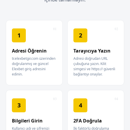
1
2
Adresi Öğrenin
Tarayıcıya Yazın
tr.elexbetgir.com üzerinden
Adresi doğrudan URL
doğrulanmış ve güncel
çubuğuna yazın. Kilit
Elexbet giriş adresini
simgesi ve https:// güvenli
edinin.
bağlantıyı onaylar.
3
4
Bilgileri Girin
2FA Doğrula
Kullanıcı adı ve şifrenizi
İki faktörlü doğrulama