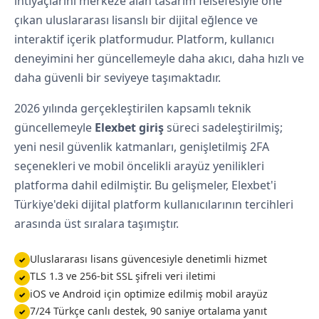
ihtiyaçlarını merkeze alan tasarım felsefesiyle öne
çıkan uluslararası lisanslı bir dijital eğlence ve
interaktif içerik platformudur. Platform, kullanıcı
deneyimini her güncellemeyle daha akıcı, daha hızlı ve
daha güvenli bir seviyeye taşımaktadır.
2026 yılında gerçekleştirilen kapsamlı teknik
güncellemeyle
Elexbet giriş
süreci sadeleştirilmiş;
yeni nesil güvenlik katmanları, genişletilmiş 2FA
seçenekleri ve mobil öncelikli arayüz yenilikleri
platforma dahil edilmiştir. Bu gelişmeler, Elexbet'i
Türkiye'deki dijital platform kullanıcılarının tercihleri
arasında üst sıralara taşımıştır.
Uluslararası lisans güvencesiyle denetimli hizmet
✓
TLS 1.3 ve 256-bit SSL şifreli veri iletimi
✓
iOS ve Android için optimize edilmiş mobil arayüz
✓
7/24 Türkçe canlı destek, 90 saniye ortalama yanıt
✓