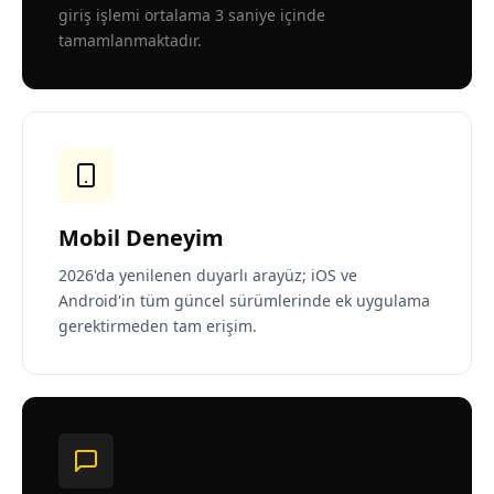
giriş işlemi ortalama 3 saniye içinde
tamamlanmaktadır.
Mobil Deneyim
2026'da yenilenen duyarlı arayüz; iOS ve
Android'in tüm güncel sürümlerinde ek uygulama
gerektirmeden tam erişim.