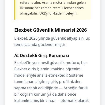
referans alın. Arama motorlarından gelen
ilk sonuç her zaman resmi Elexbet adresi
olmayabilir; URL'yi dikkatle inceleyin.
Elexbet Güvenlik Mimarisi 2026
Elexbet, 2026 yılında güvenlik altyapısını üç
temel alanda güçlendirmiştir:
AI Destekli Giriş Koruması
Elexbet'in yeni nesil güvenlik motoru, her
Elexbet giriş işlemini makine öğrenimi
modelleriyle analiz etmektedir. Sisteme
tanımlanan alışılmış giriş profilinizden
sapma tespit edildiğinde — örneğin farklı
bir coğrafi konum ya da daha önce
kullanılmamış bir cihaz — otomatik olarak