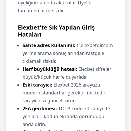
üyeliğiniz anında aktif olur. Üyelik
tamamen ücretsizdir.
Elexbet'te Sık Yapılan Giriş
Hataları
Sahte adres kullanımı:
tr.elexbetgir.com
yerine arama sonuçlarından rastgele
tıklamak risktir.
Harf büyüklüğü hatası:
Elexbet şifreleri
büyük/küçük harfe duyarlıdır.
Eski tarayıcı:
Elexbet 2026 arayüzü
modern standartlar gerektirmektedir;
tarayıcınızı güncel tutun.
2FA gecikmesi:
TOTP kodu 30 saniyede
yenilenir; kodun ekranda göründüğü
anda girin.