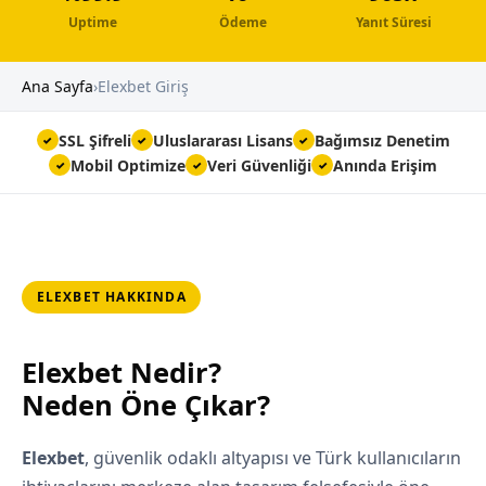
Uptime
Ödeme
Yanıt Süresi
Ana Sayfa
›
Elexbet Giriş
SSL Şifreli
Uluslararası Lisans
Bağımsız Denetim
✓
✓
✓
Mobil Optimize
Veri Güvenliği
Anında Erişim
✓
✓
✓
ELEXBET HAKKINDA
Elexbet Nedir?
Neden Öne Çıkar?
Elexbet
, güvenlik odaklı altyapısı ve Türk kullanıcıların