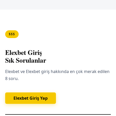
SSS
Elexbet Giriş
Sık Sorulanlar
Elexbet ve Elexbet giriş hakkında en çok merak edilen
8 soru.
Elexbet Giriş Yap