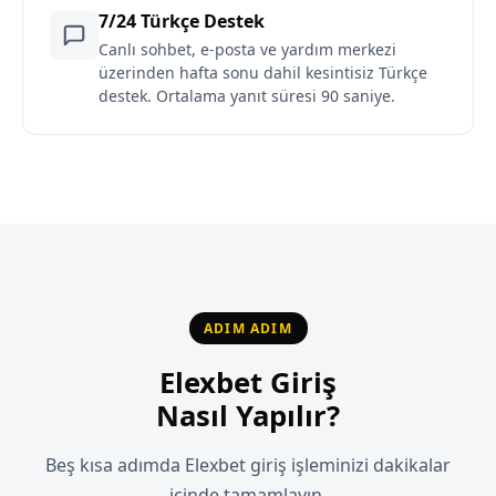
7/24 Türkçe Destek
Canlı sohbet, e-posta ve yardım merkezi
üzerinden hafta sonu dahil kesintisiz Türkçe
destek. Ortalama yanıt süresi 90 saniye.
ADIM ADIM
Elexbet Giriş
Nasıl Yapılır?
Beş kısa adımda Elexbet giriş işleminizi dakikalar
içinde tamamlayın.