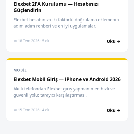
Elexbet 2FA Kurulumu — Hesabınızı
Güçlendirin
Elexbet hesabınıza iki faktörlü doğrulama eklemenin
adım adım rehberi ve en iyi uygulamalar.
Oku →
📅 18 Tem 2026 · 5 dk
MOBIL
Elexbet Mobil Giriş — iPhone ve Android 2026
Akıllı telefondan Elexbet giriş yapmanın en hızlı ve
güvenli yolu; tarayıcı karşılaştırması.
Oku →
📅 15 Tem 2026 · 4 dk