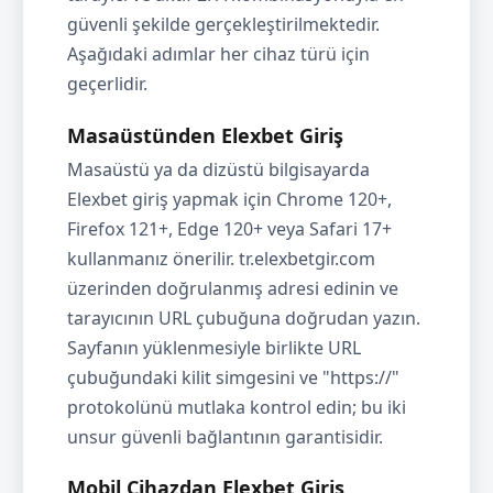
güvenli şekilde gerçekleştirilmektedir.
Aşağıdaki adımlar her cihaz türü için
geçerlidir.
Masaüstünden Elexbet Giriş
Masaüstü ya da dizüstü bilgisayarda
Elexbet giriş yapmak için Chrome 120+,
Firefox 121+, Edge 120+ veya Safari 17+
kullanmanız önerilir. tr.elexbetgir.com
üzerinden doğrulanmış adresi edinin ve
tarayıcının URL çubuğuna doğrudan yazın.
Sayfanın yüklenmesiyle birlikte URL
çubuğundaki kilit simgesini ve "https://"
protokolünü mutlaka kontrol edin; bu iki
unsur güvenli bağlantının garantisidir.
Mobil Cihazdan Elexbet Giriş