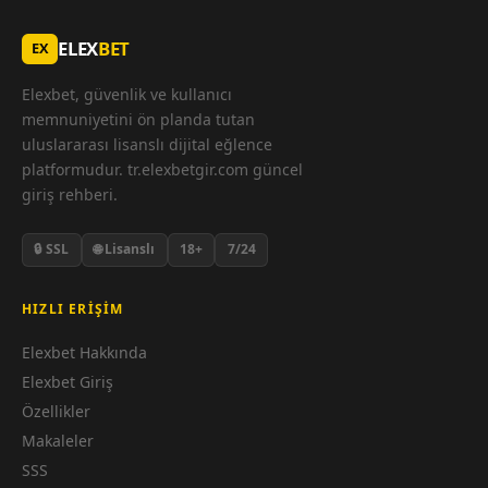
ELEX
BET
EX
Elexbet, güvenlik ve kullanıcı
memnuniyetini ön planda tutan
uluslararası lisanslı dijital eğlence
platformudur. tr.elexbetgir.com güncel
giriş rehberi.
🔒 SSL
🌐 Lisanslı
18+
7/24
HIZLI ERIŞIM
Elexbet Hakkında
Elexbet Giriş
Özellikler
Makaleler
SSS