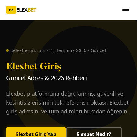
ELEX
BET
EX
tr.elexbetgir.com · 22 Temmuz 2026 · Güncel
Elexbet Giriş
Güncel Adres & 2026 Rehberi
Elexbet platformuna doğrulanmış, güvenli ve
kesintisiz erişimin tek referans noktası. Elexbet
giriş adresini ve tüm adımları buradan öğrenin.
Elexbet Giriş Yap
Elexbet Nedir?