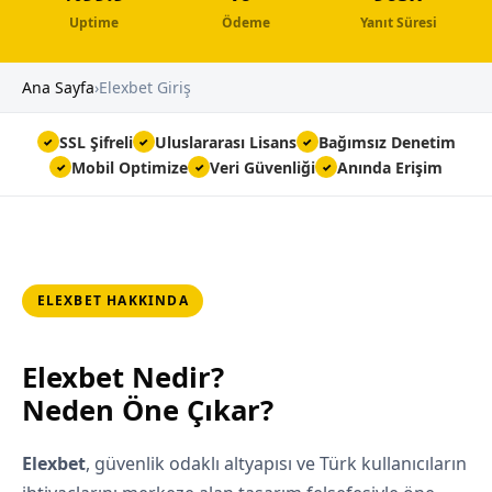
Uptime
Ödeme
Yanıt Süresi
Ana Sayfa
›
Elexbet Giriş
SSL Şifreli
Uluslararası Lisans
Bağımsız Denetim
✓
✓
✓
Mobil Optimize
Veri Güvenliği
Anında Erişim
✓
✓
✓
ELEXBET HAKKINDA
Elexbet Nedir?
Neden Öne Çıkar?
Elexbet
, güvenlik odaklı altyapısı ve Türk kullanıcıların