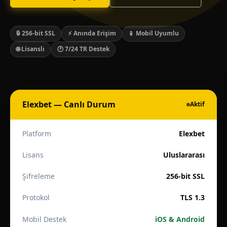
🔒 256-bit SSL
⚡ Anında Erişim
📱 Mobil Uyumlu
🌐 Lisanslı
🕐 7/24 TR Destek
Elexbet — Canlı Durum
Aktif
Platform
Elexbet
Lisans
Uluslararası
Şifreleme
256-bit SSL
Protokol
TLS 1.3
Mobil Destek
iOS & Android