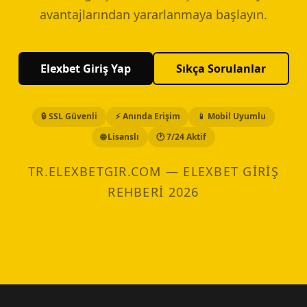
avantajlarından yararlanmaya başlayın.
Elexbet Giriş Yap
Sıkça Sorulanlar
🔒 SSL Güvenli
⚡ Anında Erişim
📱 Mobil Uyumlu
🌐 Lisanslı
🕐 7/24 Aktif
TR.ELEXBETGIR.COM — ELEXBET GİRİŞ
REHBERİ 2026