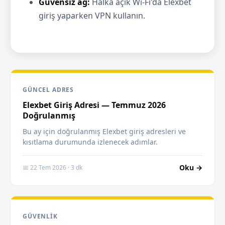
Güvensiz ağ:
Halka açık Wi-Fi'da Elexbet
giriş yaparken VPN kullanın.
GÜNCEL ADRES
Elexbet Giriş Adresi — Temmuz 2026
Doğrulanmış
Bu ay için doğrulanmış Elexbet giriş adresleri ve
kısıtlama durumunda izlenecek adımlar.
Oku →
📅 22 Tem 2026 · 3 dk
GÜVENLIK