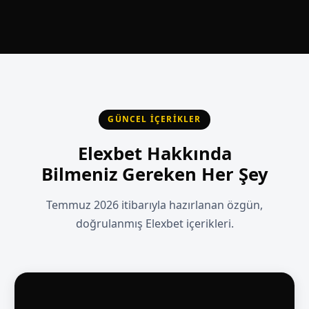
GÜNCEL İÇERIKLER
Elexbet Hakkında
Bilmeniz Gereken Her Şey
Temmuz 2026 itibarıyla hazırlanan özgün,
doğrulanmış Elexbet içerikleri.