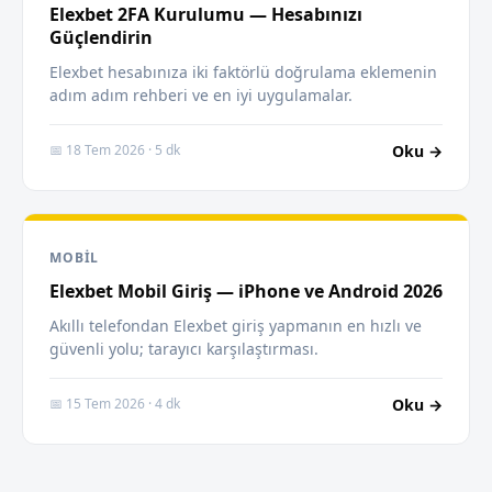
Elexbet 2FA Kurulumu — Hesabınızı
Güçlendirin
Elexbet hesabınıza iki faktörlü doğrulama eklemenin
adım adım rehberi ve en iyi uygulamalar.
Oku →
📅 18 Tem 2026 · 5 dk
MOBIL
Elexbet Mobil Giriş — iPhone ve Android 2026
Akıllı telefondan Elexbet giriş yapmanın en hızlı ve
güvenli yolu; tarayıcı karşılaştırması.
Oku →
📅 15 Tem 2026 · 4 dk