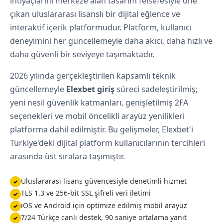
ihtiyaçlarını merkeze alan tasarım felsefesiyle öne
çıkan uluslararası lisanslı bir dijital eğlence ve
interaktif içerik platformudur. Platform, kullanıcı
deneyimini her güncellemeyle daha akıcı, daha hızlı ve
daha güvenli bir seviyeye taşımaktadır.
2026 yılında gerçekleştirilen kapsamlı teknik
güncellemeyle
Elexbet giriş
süreci sadeleştirilmiş;
yeni nesil güvenlik katmanları, genişletilmiş 2FA
seçenekleri ve mobil öncelikli arayüz yenilikleri
platforma dahil edilmiştir. Bu gelişmeler, Elexbet'i
Türkiye'deki dijital platform kullanıcılarının tercihleri
arasında üst sıralara taşımıştır.
Uluslararası lisans güvencesiyle denetimli hizmet
✓
TLS 1.3 ve 256-bit SSL şifreli veri iletimi
✓
iOS ve Android için optimize edilmiş mobil arayüz
✓
7/24 Türkçe canlı destek, 90 saniye ortalama yanıt
✓