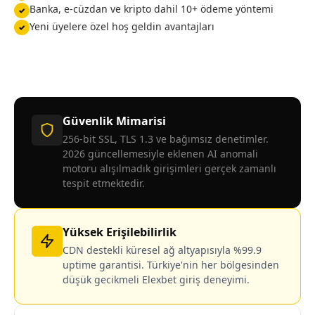
Banka, e-cüzdan ve kripto dahil 10+ ödeme yöntemi
✓
Yeni üyelere özel hoş geldin avantajları
✓
Güvenlik Mimarisi
256-bit SSL, TLS 1.3 ve bağımsız denetimler.
2026 güncellemesiyle eklenen AI anomali
motoru alışılmadık girişimleri gerçek zamanlı
tespit etmektedir.
Yüksek Erişilebilirlik
CDN destekli küresel ağ altyapısıyla %99.9
uptime garantisi. Türkiye'nin her bölgesinden
düşük gecikmeli Elexbet giriş deneyimi.