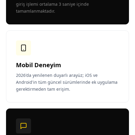
giriş işlemi ortalama 3 saniye içinde
tamamlanmaktadır.
Mobil Deneyim
2026'da yenilenen duyarlı arayüz; iOS ve
Android'in tüm güncel sürümlerinde ek uygulama
gerektirmeden tam erişim.