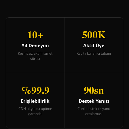
10+
500K
Yıl Deneyim
Aktif Üye
Kesintisiz aktif hizmet
Kayıtlı kullanıcı tabanı
süresi
%99.9
90sn
Erişilebilirlik
Destek Yanıtı
CDN altyapısı uptime
Canlı destek ilk yanıt
garantisi
ortalaması