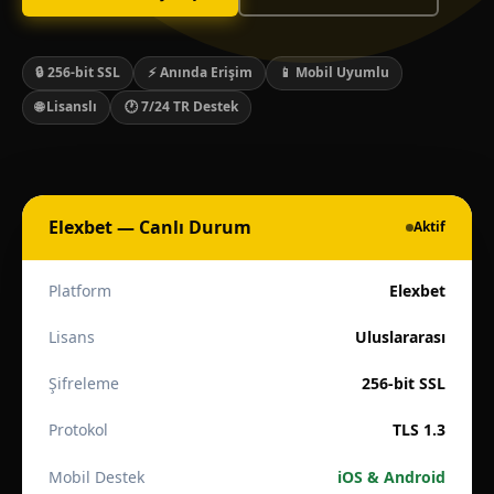
🔒 256-bit SSL
⚡ Anında Erişim
📱 Mobil Uyumlu
🌐 Lisanslı
🕐 7/24 TR Destek
Elexbet — Canlı Durum
Aktif
Platform
Elexbet
Lisans
Uluslararası
Şifreleme
256-bit SSL
Protokol
TLS 1.3
Mobil Destek
iOS & Android