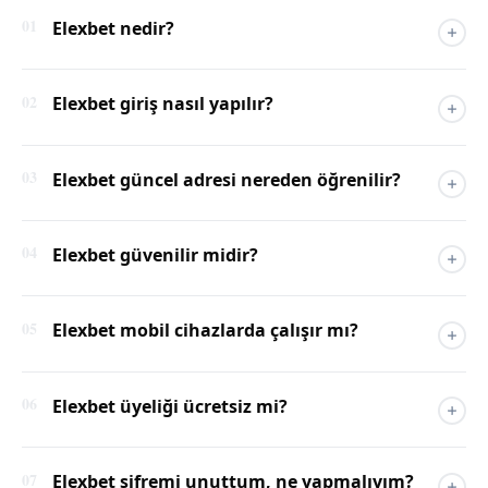
01
Elexbet nedir?
Elexbet, uluslararası lisans kapsamında faaliyet
02
Elexbet giriş nasıl yapılır?
gösteren, Türk kullanıcılara tam Türkçe arayüz ve 7/24
destek sunan dijital eğlence ve interaktif içerik
platformudur. Güvenlik odaklı altyapısı ve kesintisiz
tr.elexbetgir.com üzerinden doğrulanmış güncel
03
Elexbet güncel adresi nereden öğrenilir?
erişim altyapısıyla kullanıcı memnuniyetini öncelikli
Elexbet giriş adresini edinin. Adresi tarayıcınıza
hedef olarak benimseyen Elexbet, yıllar içinde güçlü
doğrudan yazın; URL'de kilit simgesi ve "https://"
bir üye tabanı oluşturmuştur.
olduğunu doğrulayın. Kullanıcı adı ve şifrenizi giriş
Elexbet güncel giriş adresi için tr.elexbetgir.com
04
Elexbet güvenilir midir?
formuna girin, Giriş butonuna tıklayın. 2FA aktifse
sayfasını düzenli olarak takip edin. Adres değişiklikleri
SMS ya da authenticator kodunuzu da girerek işlemi
anlık olarak güncellenmektedir. Arama motorlarından
tamamlayın.
ulaşılan sonuçlar her zaman resmi adres
Evet. Elexbet, uluslararası lisans çerçevesinde faaliyet
05
Elexbet mobil cihazlarda çalışır mı?
olmayabileceğinden, doğrulama için bu sayfayı
göstermekte olup bağımsız güvenlik denetimlerinden
kullanın ve adresi tarayıcınızda yer imi olarak
geçmektedir. 256-bit SSL şifreleme, TLS 1.3 protokolü
kaydedin.
ve yapay zeka destekli anomali tespiti, platformun
Evet. Elexbet'in 2026'da yenilenen duyarlı (responsive)
06
Elexbet üyeliği ücretsiz mi?
güvenlik standartlarını yüksek tutmaktadır.
arayüzü iOS ve Android'in tüm güncel sürümlerinde
sorunsuz çalışmaktadır. Ek uygulama indirmeye gerek
kalmadan mobil tarayıcıdan Elexbet giriş yapabilir,
Evet, Elexbet üyeliği tamamen ücretsizdir. Güncel
07
Elexbet şifremi unuttum, ne yapmalıyım?