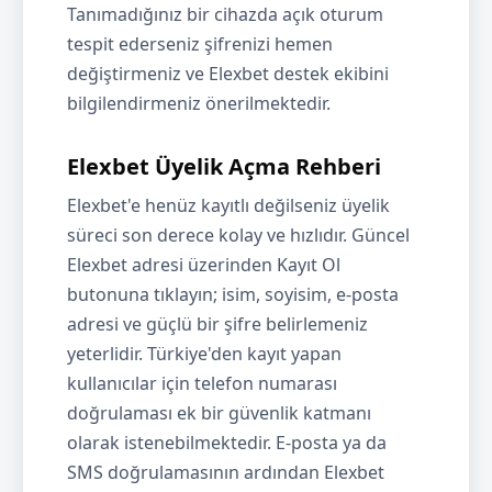
Tanımadığınız bir cihazda açık oturum
tespit ederseniz şifrenizi hemen
değiştirmeniz ve Elexbet destek ekibini
bilgilendirmeniz önerilmektedir.
Elexbet Üyelik Açma Rehberi
Elexbet'e henüz kayıtlı değilseniz üyelik
süreci son derece kolay ve hızlıdır. Güncel
Elexbet adresi üzerinden Kayıt Ol
butonuna tıklayın; isim, soyisim, e-posta
adresi ve güçlü bir şifre belirlemeniz
yeterlidir. Türkiye'den kayıt yapan
kullanıcılar için telefon numarası
doğrulaması ek bir güvenlik katmanı
olarak istenebilmektedir. E-posta ya da
SMS doğrulamasının ardından Elexbet