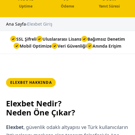
Uptime
Ödeme
Yanıt Süresi
Ana Sayfa
›
Elexbet Giriş
SSL Şifreli
Uluslararası Lisans
Bağımsız Denetim
✓
✓
✓
Mobil Optimize
Veri Güvenliği
Anında Erişim
✓
✓
✓
ELEXBET HAKKINDA
Elexbet Nedir?
Neden Öne Çıkar?
Elexbet
, güvenlik odaklı altyapısı ve Türk kullanıcıların