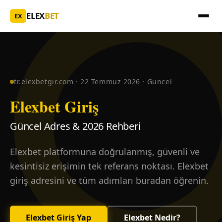
ELEX
BET
EX
tr.elexbetgir.com · 22 Temmuz 2026 · Güncel
Elexbet Giriş
Güncel Adres & 2026 Rehberi
Elexbet platformuna doğrulanmış, güvenli ve
kesintisiz erişimin tek referans noktası. Elexbet
giriş adresini ve tüm adımları buradan öğrenin.
Elexbet Giriş Yap
Elexbet Nedir?