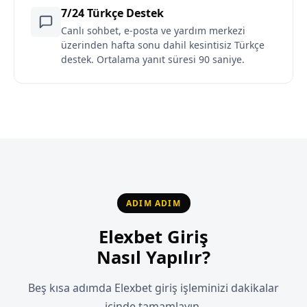
7/24 Türkçe Destek
Canlı sohbet, e-posta ve yardım merkezi
üzerinden hafta sonu dahil kesintisiz Türkçe
destek. Ortalama yanıt süresi 90 saniye.
ADIM ADIM
Elexbet Giriş
Nasıl Yapılır?
Beş kısa adımda Elexbet giriş işleminizi dakikalar
içinde tamamlayın.