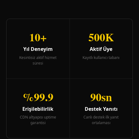
10+
500K
Yıl Deneyim
Aktif Üye
Kesintisiz aktif hizmet
Kayıtlı kullanıcı tabanı
süresi
%99.9
90sn
Erişilebilirlik
Destek Yanıtı
CDN altyapısı uptime
Canlı destek ilk yanıt
garantisi
ortalaması