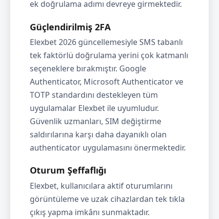
ek doğrulama adımı devreye girmektedir.
Güçlendirilmiş 2FA
Elexbet 2026 güncellemesiyle SMS tabanlı
tek faktörlü doğrulama yerini çok katmanlı
seçeneklere bırakmıştır. Google
Authenticator, Microsoft Authenticator ve
TOTP standardını destekleyen tüm
uygulamalar Elexbet ile uyumludur.
Güvenlik uzmanları, SIM değiştirme
saldırılarına karşı daha dayanıklı olan
authenticator uygulamasını önermektedir.
Oturum Şeffaflığı
Elexbet, kullanıcılara aktif oturumlarını
görüntüleme ve uzak cihazlardan tek tıkla
çıkış yapma imkânı sunmaktadır.