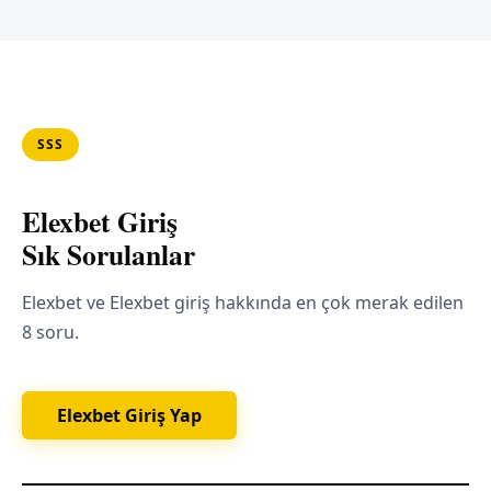
SSS
Elexbet Giriş
Sık Sorulanlar
Elexbet ve Elexbet giriş hakkında en çok merak edilen
8 soru.
Elexbet Giriş Yap