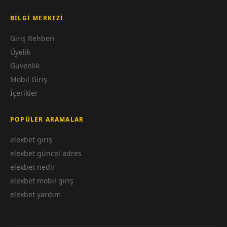
BILGI MERKEZI
Giriş Rehberi
Üyelik
Güvenlik
Mobil Giriş
İçerikler
POPÜLER ARAMALAR
elexbet giriş
elexbet güncel adres
elexbet nedir
elexbet mobil giriş
elexbet yardım