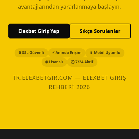
avantajlarından yararlanmaya başlayın.
Elexbet Giriş Yap
Sıkça Sorulanlar
🔒 SSL Güvenli
⚡ Anında Erişim
📱 Mobil Uyumlu
🌐 Lisanslı
🕐 7/24 Aktif
TR.ELEXBETGIR.COM — ELEXBET GİRİŞ
REHBERİ 2026