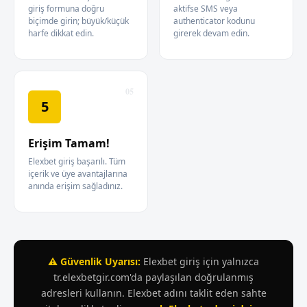
giriş formuna doğru
aktifse SMS veya
biçimde girin; büyük/küçük
authenticator kodunu
harfe dikkat edin.
girerek devam edin.
5
Erişim Tamam!
Elexbet giriş başarılı. Tüm
içerik ve üye avantajlarına
anında erişim sağladınız.
⚠ Güvenlik Uyarısı:
Elexbet giriş için yalnızca
tr.elexbetgir.com'da paylaşılan doğrulanmış
adresleri kullanın. Elexbet adını taklit eden sahte