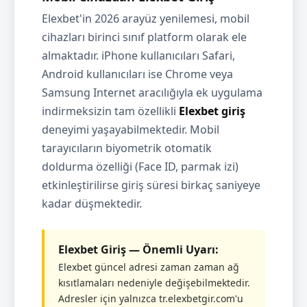
Elexbet'in 2026 arayüz yenilemesi, mobil
cihazları birinci sınıf platform olarak ele
almaktadır. iPhone kullanıcıları Safari,
Android kullanıcıları ise Chrome veya
Samsung Internet aracılığıyla ek uygulama
indirmeksizin tam özellikli
Elexbet giriş
deneyimi yaşayabilmektedir. Mobil
tarayıcıların biyometrik otomatik
doldurma özelliği (Face ID, parmak izi)
etkinleştirilirse giriş süresi birkaç saniyeye
kadar düşmektedir.
Elexbet Giriş — Önemli Uyarı:
Elexbet güncel adresi zaman zaman ağ
kısıtlamaları nedeniyle değişebilmektedir.
Adresler için yalnızca tr.elexbetgir.com'u