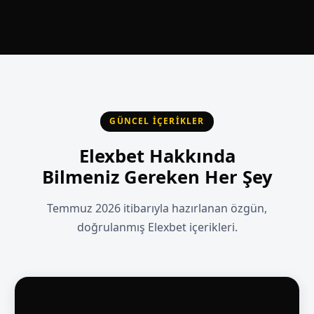
GÜNCEL İÇERIKLER
Elexbet Hakkında
Bilmeniz Gereken Her Şey
Temmuz 2026 itibarıyla hazırlanan özgün,
doğrulanmış Elexbet içerikleri.