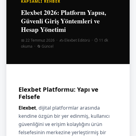
KAPSAMLI REHBER
Elexbet 2026: Platform Yapısı,
Güvenli Giriş Yöntemleri ve
Hesap Yönetimi
📅 22 Temmuz 2026 · ✍ Elexbet Editörü · ⏱ 11 dk
okuma · 🔄 Güncel
Elexbet Platformu: Yapı ve
Felsefe
Elexbet
, dijital platformlar arasında
kendine özgün bir yer edinmiş, kullanıcı
güvenliğini ve erişim kolaylığını ürün
felsefesinin merkezine yerleştirmiş bir