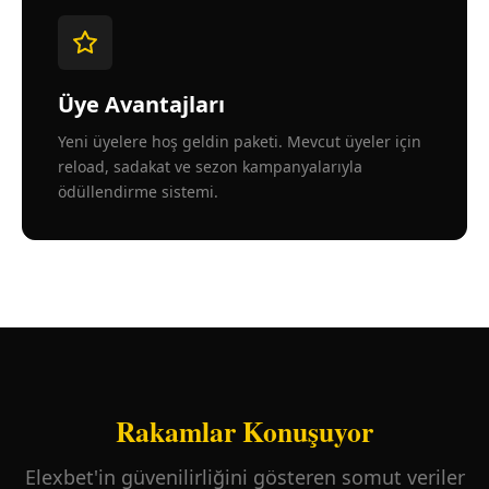
Üye Avantajları
Yeni üyelere hoş geldin paketi. Mevcut üyeler için
reload, sadakat ve sezon kampanyalarıyla
ödüllendirme sistemi.
Rakamlar Konuşuyor
Elexbet'in güvenilirliğini gösteren somut veriler