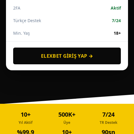
2FA
Aktif
Türkçe Destek
7/24
Min. Yaş
18+
ELEXBET GİRİŞ YAP →
10+
500K+
7/24
Yıl Aktif
Üye
TR Destek
%99.9
10+
90sn