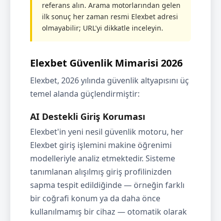
referans alın. Arama motorlarından gelen
ilk sonuç her zaman resmi Elexbet adresi
olmayabilir; URL'yi dikkatle inceleyin.
Elexbet Güvenlik Mimarisi 2026
Elexbet, 2026 yılında güvenlik altyapısını üç
temel alanda güçlendirmiştir:
AI Destekli Giriş Koruması
Elexbet'in yeni nesil güvenlik motoru, her
Elexbet giriş işlemini makine öğrenimi
modelleriyle analiz etmektedir. Sisteme
tanımlanan alışılmış giriş profilinizden
sapma tespit edildiğinde — örneğin farklı
bir coğrafi konum ya da daha önce
kullanılmamış bir cihaz — otomatik olarak