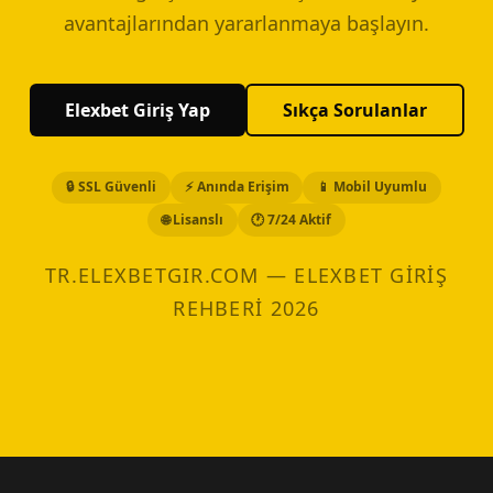
avantajlarından yararlanmaya başlayın.
Elexbet Giriş Yap
Sıkça Sorulanlar
🔒 SSL Güvenli
⚡ Anında Erişim
📱 Mobil Uyumlu
🌐 Lisanslı
🕐 7/24 Aktif
TR.ELEXBETGIR.COM — ELEXBET GİRİŞ
REHBERİ 2026