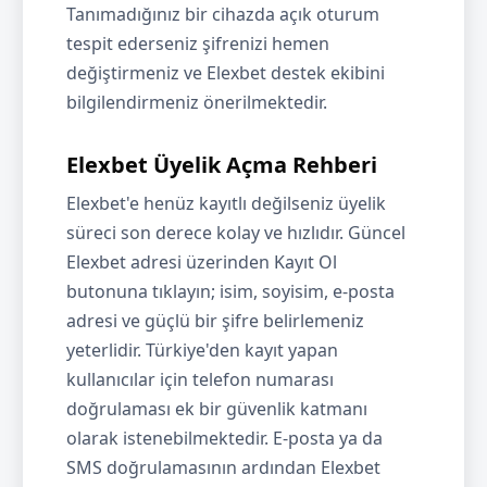
Tanımadığınız bir cihazda açık oturum
tespit ederseniz şifrenizi hemen
değiştirmeniz ve Elexbet destek ekibini
bilgilendirmeniz önerilmektedir.
Elexbet Üyelik Açma Rehberi
Elexbet'e henüz kayıtlı değilseniz üyelik
süreci son derece kolay ve hızlıdır. Güncel
Elexbet adresi üzerinden Kayıt Ol
butonuna tıklayın; isim, soyisim, e-posta
adresi ve güçlü bir şifre belirlemeniz
yeterlidir. Türkiye'den kayıt yapan
kullanıcılar için telefon numarası
doğrulaması ek bir güvenlik katmanı
olarak istenebilmektedir. E-posta ya da
SMS doğrulamasının ardından Elexbet