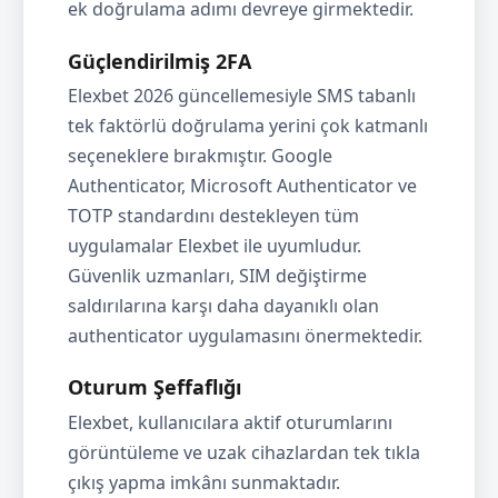
ek doğrulama adımı devreye girmektedir.
Güçlendirilmiş 2FA
Elexbet 2026 güncellemesiyle SMS tabanlı
tek faktörlü doğrulama yerini çok katmanlı
seçeneklere bırakmıştır. Google
Authenticator, Microsoft Authenticator ve
TOTP standardını destekleyen tüm
uygulamalar Elexbet ile uyumludur.
Güvenlik uzmanları, SIM değiştirme
saldırılarına karşı daha dayanıklı olan
authenticator uygulamasını önermektedir.
Oturum Şeffaflığı
Elexbet, kullanıcılara aktif oturumlarını
görüntüleme ve uzak cihazlardan tek tıkla
çıkış yapma imkânı sunmaktadır.