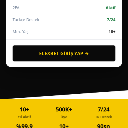
2FA
Aktif
Türkçe Destek
7/24
Min. Yaş
18+
ELEXBET GİRİŞ YAP →
10+
500K+
7/24
Yıl Aktif
Üye
TR Destek
%99.9
10+
90sn