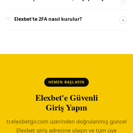
tüm özelliklere erişebilirsiniz.
adres üzerinden Kayıt Ol butonuna tıklayın, formu
doldurun ve e-posta veya SMS doğrulamasını
tamamlayın. Hesabınız hemen aktif olur ve hoş geldin
Elexbet giriş ekranındaki "Şifremi Unuttum"
08
Elexbet'te 2FA nasıl kurulur?
avantajlarına anında kavuşursunuz.
bağlantısına tıklayın. Üyelik e-posta adresinize
sıfırlama bağlantısı gönderilecektir. Bağlantı 15 dakika
geçerlidir. E-posta gelmezse spam klasörünüzü
Elexbet hesabınıza giriş yapın, sağ üstteki profil
kontrol edin; sorun devam ederse Elexbet canlı
menüsünden Güvenlik Ayarları'na gidin ve İki Faktörlü
desteğe başvurun.
Doğrulama seçeneğini aktif hale getirin. SMS veya
authenticator uygulama seçeneklerinden birini tercih
edin. SMS'e kıyasla authenticator uygulaması (Google,
Microsoft) SIM swap saldırılarına karşı çok daha
güvenlidir.
HEMEN BAŞLAYIN
Elexbet'e Güvenli
Giriş Yapın
tr.elexbetgir.com üzerinden doğrulanmış güncel
Elexbet giriş adresine ulaşın ve tüm üye