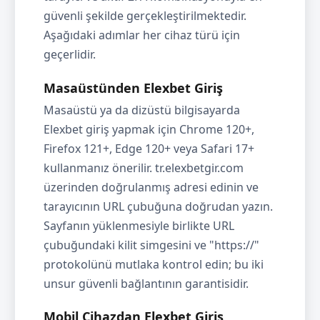
güvenli şekilde gerçekleştirilmektedir.
Aşağıdaki adımlar her cihaz türü için
geçerlidir.
Masaüstünden Elexbet Giriş
Masaüstü ya da dizüstü bilgisayarda
Elexbet giriş yapmak için Chrome 120+,
Firefox 121+, Edge 120+ veya Safari 17+
kullanmanız önerilir. tr.elexbetgir.com
üzerinden doğrulanmış adresi edinin ve
tarayıcının URL çubuğuna doğrudan yazın.
Sayfanın yüklenmesiyle birlikte URL
çubuğundaki kilit simgesini ve "https://"
protokolünü mutlaka kontrol edin; bu iki
unsur güvenli bağlantının garantisidir.
Mobil Cihazdan Elexbet Giriş