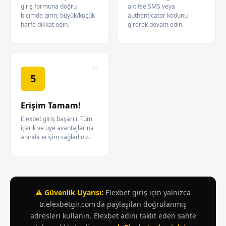
giriş formuna doğru
aktifse SMS veya
biçimde girin; büyük/küçük
authenticator kodunu
harfe dikkat edin.
girerek devam edin.
5
Erişim Tamam!
Elexbet giriş başarılı. Tüm
içerik ve üye avantajlarına
anında erişim sağladınız.
⚠ Güvenlik Uyarısı:
Elexbet giriş için yalnızca
tr.elexbetgir.com'da paylaşılan doğrulanmış
adresleri kullanın. Elexbet adını taklit eden sahte