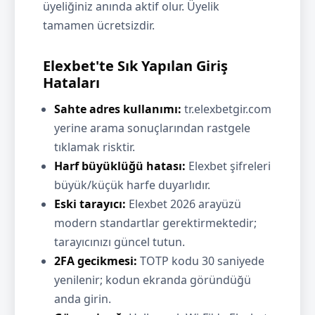
üyeliğiniz anında aktif olur. Üyelik
tamamen ücretsizdir.
Elexbet'te Sık Yapılan Giriş
Hataları
Sahte adres kullanımı:
tr.elexbetgir.com
yerine arama sonuçlarından rastgele
tıklamak risktir.
Harf büyüklüğü hatası:
Elexbet şifreleri
büyük/küçük harfe duyarlıdır.
Eski tarayıcı:
Elexbet 2026 arayüzü
modern standartlar gerektirmektedir;
tarayıcınızı güncel tutun.
2FA gecikmesi:
TOTP kodu 30 saniyede
yenilenir; kodun ekranda göründüğü
anda girin.