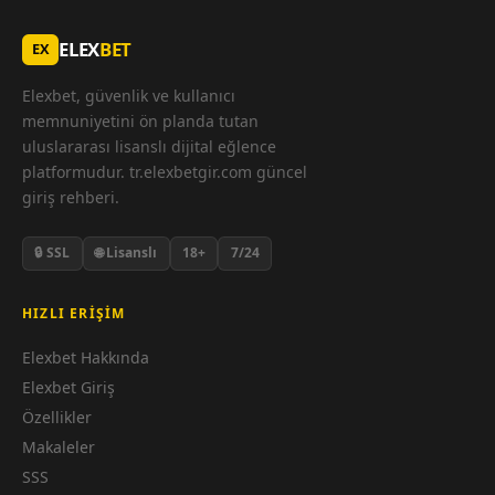
ELEX
BET
EX
Elexbet, güvenlik ve kullanıcı
memnuniyetini ön planda tutan
uluslararası lisanslı dijital eğlence
platformudur. tr.elexbetgir.com güncel
giriş rehberi.
🔒 SSL
🌐 Lisanslı
18+
7/24
HIZLI ERIŞIM
Elexbet Hakkında
Elexbet Giriş
Özellikler
Makaleler
SSS