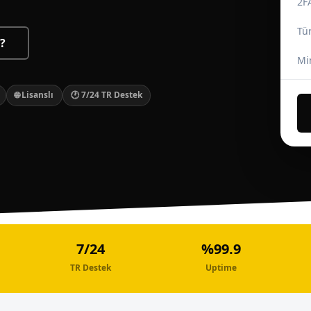
2F
Tü
?
Mi
🌐 Lisanslı
🕐 7/24 TR Destek
7/24
%99.9
TR Destek
Uptime