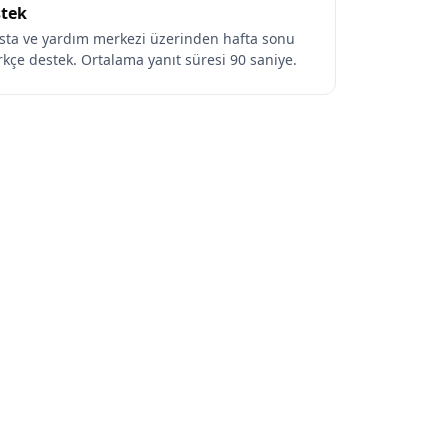
stek
osta ve yardım merkezi üzerinden hafta sonu
ürkçe destek. Ortalama yanıt süresi 90 saniye.