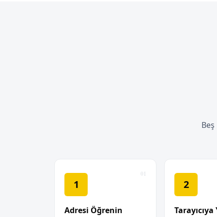
Beş 
1
2
Adresi Öğrenin
Tarayıcıya