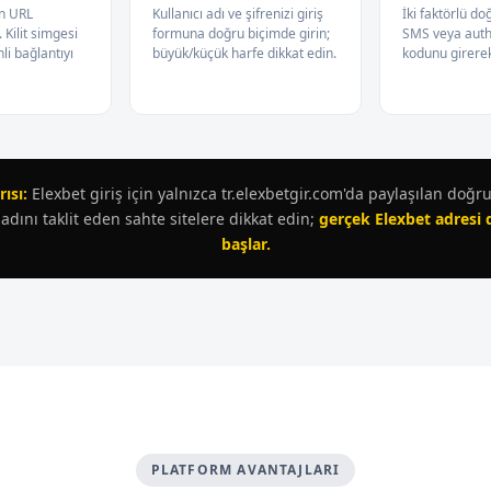
n URL
Kullanıcı adı ve şifrenizi giriş
İki faktörlü d
Kilit simgesi
formuna doğru biçimde girin;
SMS veya auth
nli bağlantıyı
büyük/küçük harfe dikkat edin.
kodunu girere
ısı:
Elexbet giriş için yalnızca tr.elexbetgir.com'da paylaşılan doğr
 adını taklit eden sahte sitelere dikkat edin;
gerçek Elexbet adresi d
başlar.
PLATFORM AVANTAJLARI