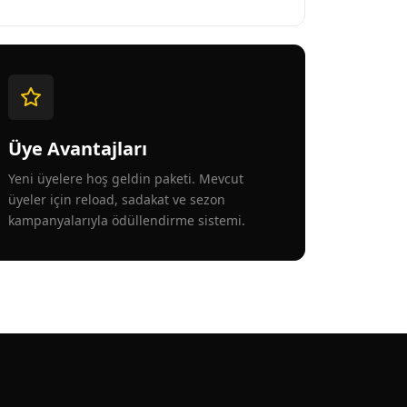
Üye Avantajları
Yeni üyelere hoş geldin paketi. Mevcut
üyeler için reload, sadakat ve sezon
kampanyalarıyla ödüllendirme sistemi.