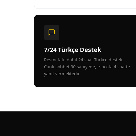
7/24 Türkçe Destek
Resmi tatil dahil 24 saat Türkçe destek.
Canlı sohbet 90 saniyede, e-posta 4 saatte
yanıt vermektedir.