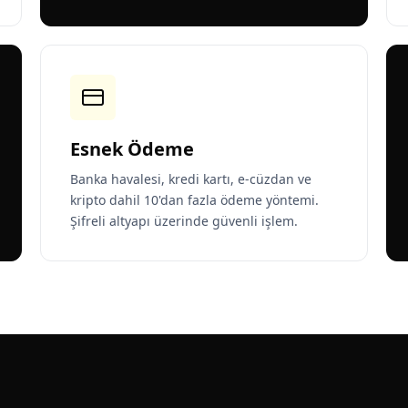
Esnek Ödeme
Banka havalesi, kredi kartı, e-cüzdan ve
kripto dahil 10'dan fazla ödeme yöntemi.
Şifreli altyapı üzerinde güvenli işlem.