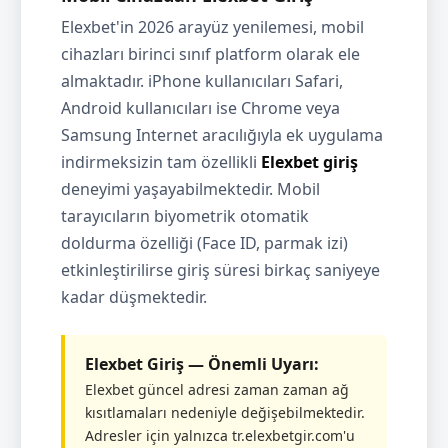
Elexbet'in 2026 arayüz yenilemesi, mobil
cihazları birinci sınıf platform olarak ele
almaktadır. iPhone kullanıcıları Safari,
Android kullanıcıları ise Chrome veya
Samsung Internet aracılığıyla ek uygulama
indirmeksizin tam özellikli
Elexbet giriş
deneyimi yaşayabilmektedir. Mobil
tarayıcıların biyometrik otomatik
doldurma özelliği (Face ID, parmak izi)
etkinleştirilirse giriş süresi birkaç saniyeye
kadar düşmektedir.
Elexbet Giriş — Önemli Uyarı:
Elexbet güncel adresi zaman zaman ağ
kısıtlamaları nedeniyle değişebilmektedir.
Adresler için yalnızca tr.elexbetgir.com'u