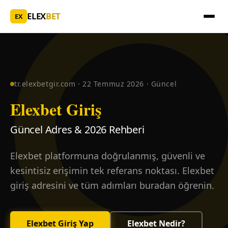
ELEX
BET
EX
tr.elexbetgir.com · 22 Temmuz 2026 · Güncel
Elexbet Giriş
Güncel Adres & 2026 Rehberi
Elexbet platformuna doğrulanmış, güvenli ve
kesintisiz erişimin tek referans noktası. Elexbet
giriş adresini ve tüm adımları buradan öğrenin.
Elexbet Giriş Yap
Elexbet Nedir?