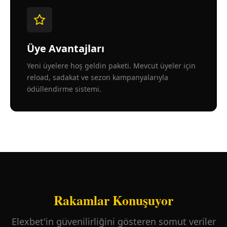
Üye Avantajları
Yeni üyelere hoş geldin paketi. Mevcut üyeler için
reload, sadakat ve sezon kampanyalarıyla
ödüllendirme sistemi.
Rakamlar Konuşuyor
Elexbet'in güvenilirliğini gösteren somut veriler