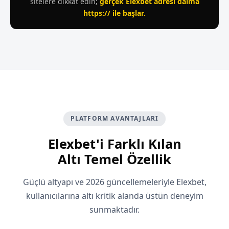
sitelere dikkat edin;
gerçek Elexbet adresi daima
https:// ile başlar.
PLATFORM AVANTAJLARI
Elexbet'i Farklı Kılan
Altı Temel Özellik
Güçlü altyapı ve 2026 güncellemeleriyle Elexbet,
kullanıcılarına altı kritik alanda üstün deneyim
sunmaktadır.