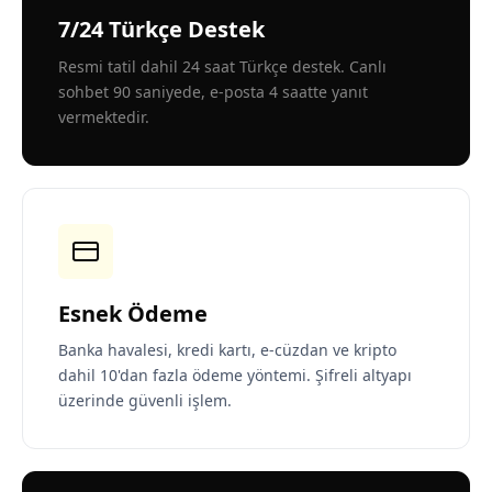
7/24 Türkçe Destek
Resmi tatil dahil 24 saat Türkçe destek. Canlı
sohbet 90 saniyede, e-posta 4 saatte yanıt
vermektedir.
Esnek Ödeme
Banka havalesi, kredi kartı, e-cüzdan ve kripto
dahil 10'dan fazla ödeme yöntemi. Şifreli altyapı
üzerinde güvenli işlem.