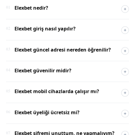
01
Elexbet nedir?
Elexbet, uluslararası lisans kapsamında faaliyet
02
Elexbet giriş nasıl yapılır?
gösteren, Türk kullanıcılara tam Türkçe arayüz ve 7/24
destek sunan dijital eğlence ve interaktif içerik
platformudur. Güvenlik odaklı altyapısı ve kesintisiz
tr.elexbetgir.com üzerinden doğrulanmış güncel
03
Elexbet güncel adresi nereden öğrenilir?
erişim altyapısıyla kullanıcı memnuniyetini öncelikli
Elexbet giriş adresini edinin. Adresi tarayıcınıza
hedef olarak benimseyen Elexbet, yıllar içinde güçlü
doğrudan yazın; URL'de kilit simgesi ve "https://"
bir üye tabanı oluşturmuştur.
olduğunu doğrulayın. Kullanıcı adı ve şifrenizi giriş
Elexbet güncel giriş adresi için tr.elexbetgir.com
04
Elexbet güvenilir midir?
formuna girin, Giriş butonuna tıklayın. 2FA aktifse
sayfasını düzenli olarak takip edin. Adres değişiklikleri
SMS ya da authenticator kodunuzu da girerek işlemi
anlık olarak güncellenmektedir. Arama motorlarından
tamamlayın.
ulaşılan sonuçlar her zaman resmi adres
Evet. Elexbet, uluslararası lisans çerçevesinde faaliyet
05
Elexbet mobil cihazlarda çalışır mı?
olmayabileceğinden, doğrulama için bu sayfayı
göstermekte olup bağımsız güvenlik denetimlerinden
kullanın ve adresi tarayıcınızda yer imi olarak
geçmektedir. 256-bit SSL şifreleme, TLS 1.3 protokolü
kaydedin.
ve yapay zeka destekli anomali tespiti, platformun
Evet. Elexbet'in 2026'da yenilenen duyarlı (responsive)
06
Elexbet üyeliği ücretsiz mi?
güvenlik standartlarını yüksek tutmaktadır.
arayüzü iOS ve Android'in tüm güncel sürümlerinde
sorunsuz çalışmaktadır. Ek uygulama indirmeye gerek
kalmadan mobil tarayıcıdan Elexbet giriş yapabilir,
Evet, Elexbet üyeliği tamamen ücretsizdir. Güncel
07
Elexbet şifremi unuttum, ne yapmalıyım?