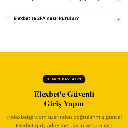
tüm özelliklere erişebilirsiniz.
adres üzerinden Kayıt Ol butonuna tıklayın, formu
doldurun ve e-posta veya SMS doğrulamasını
tamamlayın. Hesabınız hemen aktif olur ve hoş geldin
Elexbet giriş ekranındaki "Şifremi Unuttum"
08
Elexbet'te 2FA nasıl kurulur?
avantajlarına anında kavuşursunuz.
bağlantısına tıklayın. Üyelik e-posta adresinize
sıfırlama bağlantısı gönderilecektir. Bağlantı 15 dakika
geçerlidir. E-posta gelmezse spam klasörünüzü
Elexbet hesabınıza giriş yapın, sağ üstteki profil
kontrol edin; sorun devam ederse Elexbet canlı
menüsünden Güvenlik Ayarları'na gidin ve İki Faktörlü
desteğe başvurun.
Doğrulama seçeneğini aktif hale getirin. SMS veya
authenticator uygulama seçeneklerinden birini tercih
edin. SMS'e kıyasla authenticator uygulaması (Google,
Microsoft) SIM swap saldırılarına karşı çok daha
güvenlidir.
HEMEN BAŞLAYIN
Elexbet'e Güvenli
Giriş Yapın
tr.elexbetgir.com üzerinden doğrulanmış güncel
Elexbet giriş adresine ulaşın ve tüm üye