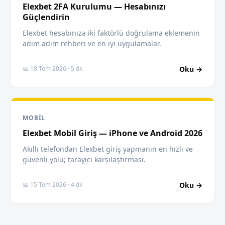
Elexbet 2FA Kurulumu — Hesabınızı
Güçlendirin
Elexbet hesabınıza iki faktörlü doğrulama eklemenin
adım adım rehberi ve en iyi uygulamalar.
Oku →
📅 18 Tem 2026 · 5 dk
MOBIL
Elexbet Mobil Giriş — iPhone ve Android 2026
Akıllı telefondan Elexbet giriş yapmanın en hızlı ve
güvenli yolu; tarayıcı karşılaştırması.
Oku →
📅 15 Tem 2026 · 4 dk