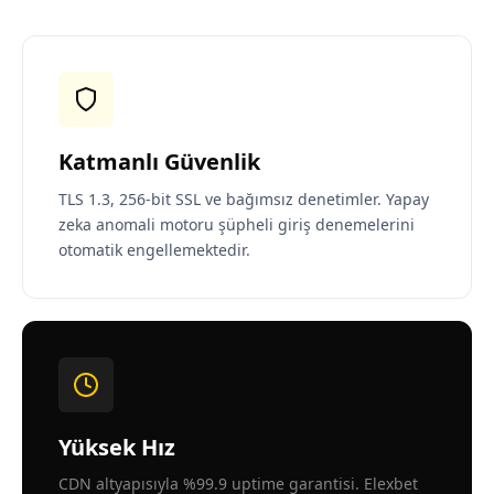
Katmanlı Güvenlik
TLS 1.3, 256-bit SSL ve bağımsız denetimler. Yapay
zeka anomali motoru şüpheli giriş denemelerini
otomatik engellemektedir.
Yüksek Hız
CDN altyapısıyla %99.9 uptime garantisi. Elexbet