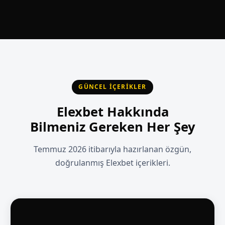
GÜNCEL İÇERIKLER
Elexbet Hakkında
Bilmeniz Gereken Her Şey
Temmuz 2026 itibarıyla hazırlanan özgün,
doğrulanmış Elexbet içerikleri.