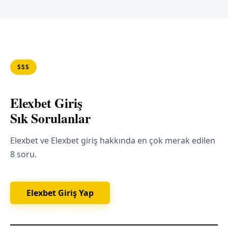
SSS
Elexbet Giriş
Sık Sorulanlar
Elexbet ve Elexbet giriş hakkında en çok merak edilen
8 soru.
Elexbet Giriş Yap