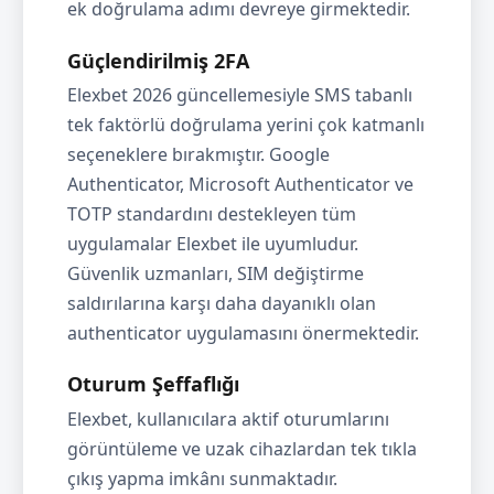
ek doğrulama adımı devreye girmektedir.
Güçlendirilmiş 2FA
Elexbet 2026 güncellemesiyle SMS tabanlı
tek faktörlü doğrulama yerini çok katmanlı
seçeneklere bırakmıştır. Google
Authenticator, Microsoft Authenticator ve
TOTP standardını destekleyen tüm
uygulamalar Elexbet ile uyumludur.
Güvenlik uzmanları, SIM değiştirme
saldırılarına karşı daha dayanıklı olan
authenticator uygulamasını önermektedir.
Oturum Şeffaflığı
Elexbet, kullanıcılara aktif oturumlarını
görüntüleme ve uzak cihazlardan tek tıkla
çıkış yapma imkânı sunmaktadır.