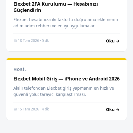
Elexbet 2FA Kurulumu — Hesabınızı
Güçlendirin
Elexbet hesabınıza iki faktörlü doğrulama eklemenin
adım adım rehberi ve en iyi uygulamalar.
Oku →
📅 18 Tem 2026 · 5 dk
MOBIL
Elexbet Mobil Giriş — iPhone ve Android 2026
Akıllı telefondan Elexbet giriş yapmanın en hızlı ve
güvenli yolu; tarayıcı karşılaştırması.
Oku →
📅 15 Tem 2026 · 4 dk