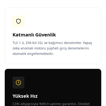
Katmanlı Güvenlik
TLS 1.3, 256-bit SSL ve bağımsız denetimler. Yapay
zeka anomali motoru şüpheli giriş denemelerini
otomatik engellemektedir.
Yüksek Hız
CDN altyapısıyla %99.9 uptime garantisi. Elexbet