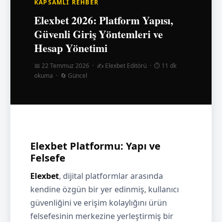
KAPSAMLI REHBER
Elexbet 2026: Platform Yapısı,
Güvenli Giriş Yöntemleri ve
Hesap Yönetimi
📅 22 Temmuz 2026 · ✍ Elexbet Editörü · ⏱ 11 dk
okuma · 🔄 Güncel
Elexbet Platformu: Yapı ve
Felsefe
Elexbet
, dijital platformlar arasında
kendine özgün bir yer edinmiş, kullanıcı
güvenliğini ve erişim kolaylığını ürün
felsefesinin merkezine yerleştirmiş bir