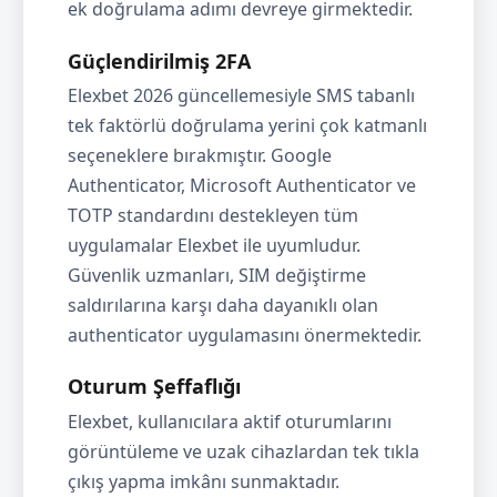
ek doğrulama adımı devreye girmektedir.
Güçlendirilmiş 2FA
Elexbet 2026 güncellemesiyle SMS tabanlı
tek faktörlü doğrulama yerini çok katmanlı
seçeneklere bırakmıştır. Google
Authenticator, Microsoft Authenticator ve
TOTP standardını destekleyen tüm
uygulamalar Elexbet ile uyumludur.
Güvenlik uzmanları, SIM değiştirme
saldırılarına karşı daha dayanıklı olan
authenticator uygulamasını önermektedir.
Oturum Şeffaflığı
Elexbet, kullanıcılara aktif oturumlarını
görüntüleme ve uzak cihazlardan tek tıkla
çıkış yapma imkânı sunmaktadır.