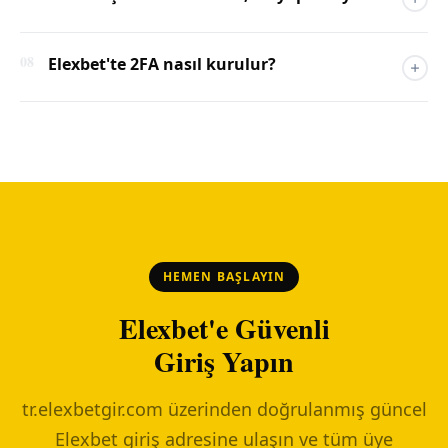
tüm özelliklere erişebilirsiniz.
adres üzerinden Kayıt Ol butonuna tıklayın, formu
doldurun ve e-posta veya SMS doğrulamasını
tamamlayın. Hesabınız hemen aktif olur ve hoş geldin
Elexbet giriş ekranındaki "Şifremi Unuttum"
08
Elexbet'te 2FA nasıl kurulur?
avantajlarına anında kavuşursunuz.
bağlantısına tıklayın. Üyelik e-posta adresinize
sıfırlama bağlantısı gönderilecektir. Bağlantı 15 dakika
geçerlidir. E-posta gelmezse spam klasörünüzü
Elexbet hesabınıza giriş yapın, sağ üstteki profil
kontrol edin; sorun devam ederse Elexbet canlı
menüsünden Güvenlik Ayarları'na gidin ve İki Faktörlü
desteğe başvurun.
Doğrulama seçeneğini aktif hale getirin. SMS veya
authenticator uygulama seçeneklerinden birini tercih
edin. SMS'e kıyasla authenticator uygulaması (Google,
Microsoft) SIM swap saldırılarına karşı çok daha
güvenlidir.
HEMEN BAŞLAYIN
Elexbet'e Güvenli
Giriş Yapın
tr.elexbetgir.com üzerinden doğrulanmış güncel
Elexbet giriş adresine ulaşın ve tüm üye