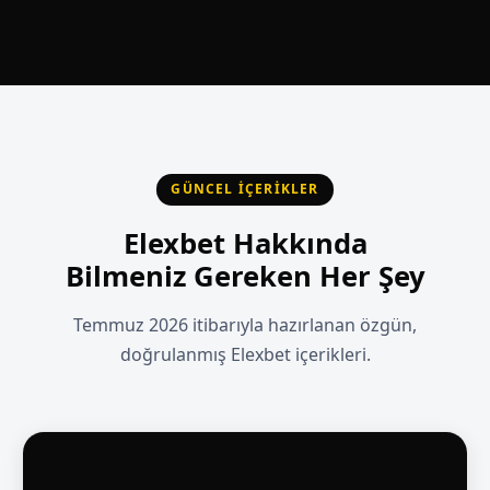
GÜNCEL İÇERIKLER
Elexbet Hakkında
Bilmeniz Gereken Her Şey
Temmuz 2026 itibarıyla hazırlanan özgün,
doğrulanmış Elexbet içerikleri.