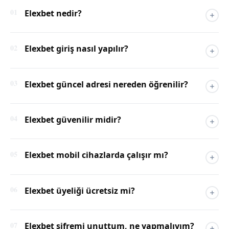
01
Elexbet nedir?
Elexbet, uluslararası lisans kapsamında faaliyet
02
Elexbet giriş nasıl yapılır?
gösteren, Türk kullanıcılara tam Türkçe arayüz ve 7/24
destek sunan dijital eğlence ve interaktif içerik
platformudur. Güvenlik odaklı altyapısı ve kesintisiz
tr.elexbetgir.com üzerinden doğrulanmış güncel
03
Elexbet güncel adresi nereden öğrenilir?
erişim altyapısıyla kullanıcı memnuniyetini öncelikli
Elexbet giriş adresini edinin. Adresi tarayıcınıza
hedef olarak benimseyen Elexbet, yıllar içinde güçlü
doğrudan yazın; URL'de kilit simgesi ve "https://"
bir üye tabanı oluşturmuştur.
olduğunu doğrulayın. Kullanıcı adı ve şifrenizi giriş
Elexbet güncel giriş adresi için tr.elexbetgir.com
04
Elexbet güvenilir midir?
formuna girin, Giriş butonuna tıklayın. 2FA aktifse
sayfasını düzenli olarak takip edin. Adres değişiklikleri
SMS ya da authenticator kodunuzu da girerek işlemi
anlık olarak güncellenmektedir. Arama motorlarından
tamamlayın.
ulaşılan sonuçlar her zaman resmi adres
Evet. Elexbet, uluslararası lisans çerçevesinde faaliyet
05
Elexbet mobil cihazlarda çalışır mı?
olmayabileceğinden, doğrulama için bu sayfayı
göstermekte olup bağımsız güvenlik denetimlerinden
kullanın ve adresi tarayıcınızda yer imi olarak
geçmektedir. 256-bit SSL şifreleme, TLS 1.3 protokolü
kaydedin.
ve yapay zeka destekli anomali tespiti, platformun
Evet. Elexbet'in 2026'da yenilenen duyarlı (responsive)
06
Elexbet üyeliği ücretsiz mi?
güvenlik standartlarını yüksek tutmaktadır.
arayüzü iOS ve Android'in tüm güncel sürümlerinde
sorunsuz çalışmaktadır. Ek uygulama indirmeye gerek
kalmadan mobil tarayıcıdan Elexbet giriş yapabilir,
Evet, Elexbet üyeliği tamamen ücretsizdir. Güncel
07
Elexbet şifremi unuttum, ne yapmalıyım?