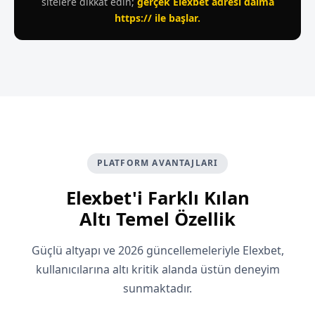
sitelere dikkat edin;
gerçek Elexbet adresi daima
https:// ile başlar.
PLATFORM AVANTAJLARI
Elexbet'i Farklı Kılan
Altı Temel Özellik
Güçlü altyapı ve 2026 güncellemeleriyle Elexbet,
kullanıcılarına altı kritik alanda üstün deneyim
sunmaktadır.