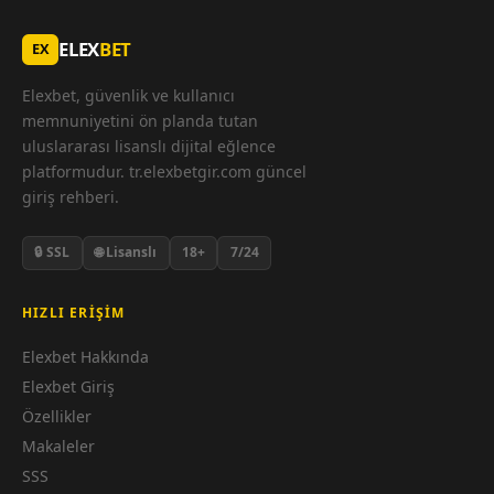
ELEX
BET
EX
Elexbet, güvenlik ve kullanıcı
memnuniyetini ön planda tutan
uluslararası lisanslı dijital eğlence
platformudur. tr.elexbetgir.com güncel
giriş rehberi.
🔒 SSL
🌐 Lisanslı
18+
7/24
HIZLI ERIŞIM
Elexbet Hakkında
Elexbet Giriş
Özellikler
Makaleler
SSS