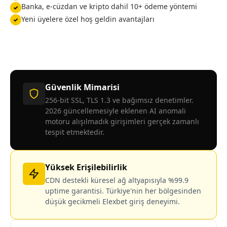
Banka, e-cüzdan ve kripto dahil 10+ ödeme yöntemi
✓
Yeni üyelere özel hoş geldin avantajları
✓
Güvenlik Mimarisi
256-bit SSL, TLS 1.3 ve bağımsız denetimler.
2026 güncellemesiyle eklenen AI anomali
motoru alışılmadık girişimleri gerçek zamanlı
tespit etmektedir.
Yüksek Erişilebilirlik
CDN destekli küresel ağ altyapısıyla %99.9
uptime garantisi. Türkiye'nin her bölgesinden
düşük gecikmeli Elexbet giriş deneyimi.