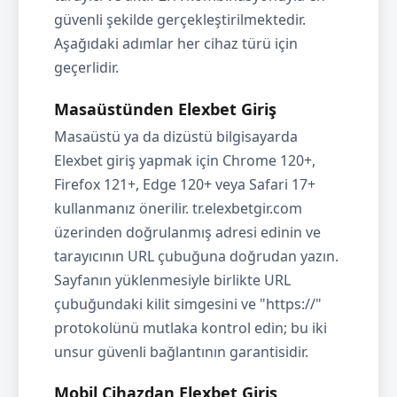
güvenli şekilde gerçekleştirilmektedir.
Aşağıdaki adımlar her cihaz türü için
geçerlidir.
Masaüstünden Elexbet Giriş
Masaüstü ya da dizüstü bilgisayarda
Elexbet giriş yapmak için Chrome 120+,
Firefox 121+, Edge 120+ veya Safari 17+
kullanmanız önerilir. tr.elexbetgir.com
üzerinden doğrulanmış adresi edinin ve
tarayıcının URL çubuğuna doğrudan yazın.
Sayfanın yüklenmesiyle birlikte URL
çubuğundaki kilit simgesini ve "https://"
protokolünü mutlaka kontrol edin; bu iki
unsur güvenli bağlantının garantisidir.
Mobil Cihazdan Elexbet Giriş