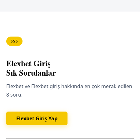
SSS
Elexbet Giriş
Sık Sorulanlar
Elexbet ve Elexbet giriş hakkında en çok merak edilen
8 soru.
Elexbet Giriş Yap