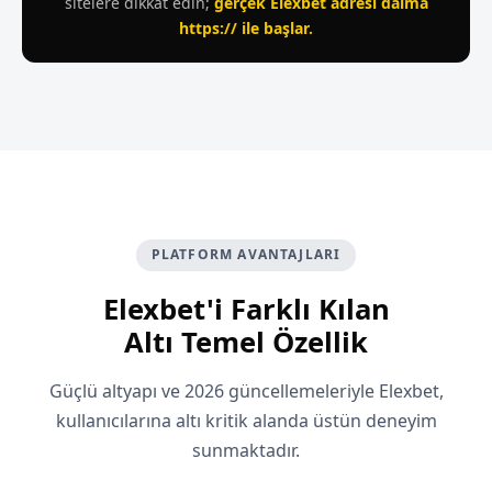
sitelere dikkat edin;
gerçek Elexbet adresi daima
https:// ile başlar.
PLATFORM AVANTAJLARI
Elexbet'i Farklı Kılan
Altı Temel Özellik
Güçlü altyapı ve 2026 güncellemeleriyle Elexbet,
kullanıcılarına altı kritik alanda üstün deneyim
sunmaktadır.