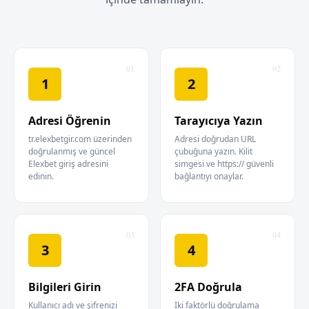
1
2
Adresi Öğrenin
Tarayıcıya Yazın
tr.elexbetgir.com üzerinden
Adresi doğrudan URL
doğrulanmış ve güncel
çubuğuna yazın. Kilit
Elexbet giriş adresini
simgesi ve https:// güvenli
edinin.
bağlantıyı onaylar.
3
4
Bilgileri Girin
2FA Doğrula
Kullanıcı adı ve şifrenizi
İki faktörlü doğrulama