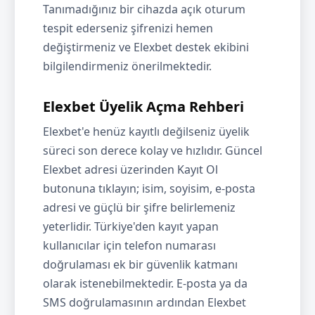
Tanımadığınız bir cihazda açık oturum
tespit ederseniz şifrenizi hemen
değiştirmeniz ve Elexbet destek ekibini
bilgilendirmeniz önerilmektedir.
Elexbet Üyelik Açma Rehberi
Elexbet'e henüz kayıtlı değilseniz üyelik
süreci son derece kolay ve hızlıdır. Güncel
Elexbet adresi üzerinden Kayıt Ol
butonuna tıklayın; isim, soyisim, e-posta
adresi ve güçlü bir şifre belirlemeniz
yeterlidir. Türkiye'den kayıt yapan
kullanıcılar için telefon numarası
doğrulaması ek bir güvenlik katmanı
olarak istenebilmektedir. E-posta ya da
SMS doğrulamasının ardından Elexbet