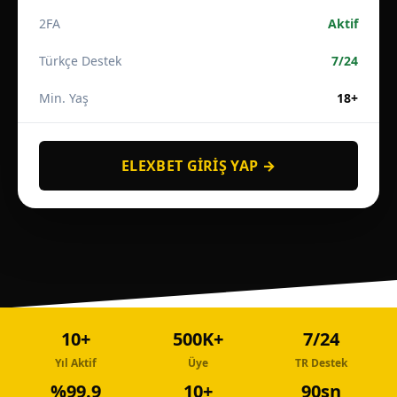
2FA
Aktif
Türkçe Destek
7/24
Min. Yaş
18+
ELEXBET GİRİŞ YAP →
10+
500K+
7/24
Yıl Aktif
Üye
TR Destek
%99.9
10+
90sn