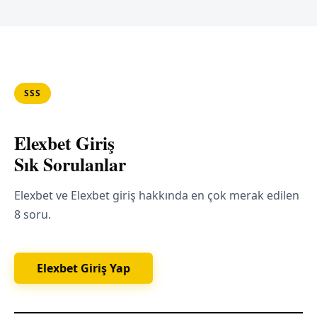
SSS
Elexbet Giriş
Sık Sorulanlar
Elexbet ve Elexbet giriş hakkında en çok merak edilen
8 soru.
Elexbet Giriş Yap