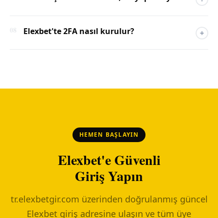
tüm özelliklere erişebilirsiniz.
adres üzerinden Kayıt Ol butonuna tıklayın, formu
doldurun ve e-posta veya SMS doğrulamasını
tamamlayın. Hesabınız hemen aktif olur ve hoş geldin
Elexbet giriş ekranındaki "Şifremi Unuttum"
08
Elexbet'te 2FA nasıl kurulur?
avantajlarına anında kavuşursunuz.
bağlantısına tıklayın. Üyelik e-posta adresinize
sıfırlama bağlantısı gönderilecektir. Bağlantı 15 dakika
geçerlidir. E-posta gelmezse spam klasörünüzü
Elexbet hesabınıza giriş yapın, sağ üstteki profil
kontrol edin; sorun devam ederse Elexbet canlı
menüsünden Güvenlik Ayarları'na gidin ve İki Faktörlü
desteğe başvurun.
Doğrulama seçeneğini aktif hale getirin. SMS veya
authenticator uygulama seçeneklerinden birini tercih
edin. SMS'e kıyasla authenticator uygulaması (Google,
Microsoft) SIM swap saldırılarına karşı çok daha
güvenlidir.
HEMEN BAŞLAYIN
Elexbet'e Güvenli
Giriş Yapın
tr.elexbetgir.com üzerinden doğrulanmış güncel
Elexbet giriş adresine ulaşın ve tüm üye