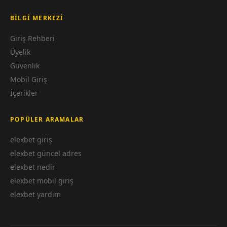
BILGI MERKEZI
Giriş Rehberi
Üyelik
Güvenlik
Mobil Giriş
İçerikler
POPÜLER ARAMALAR
elexbet giriş
elexbet güncel adres
elexbet nedir
elexbet mobil giriş
elexbet yardım