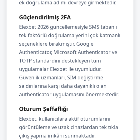
ek doğrulama adımı devreye girmektedir.
Güçlendirilmiş 2FA
Elexbet 2026 güncellemesiyle SMS tabanlı
tek faktörlü doğrulama yerini çok katmanlı
seçeneklere bırakmıştır. Google
Authenticator, Microsoft Authenticator ve
TOTP standardını destekleyen tüm
uygulamalar Elexbet ile uyumludur.
Güvenlik uzmanları, SIM değiştirme
saldırılarına karşı daha dayanıklı olan
authenticator uygulamasını önermektedir.
Oturum Şeffaflığı
Elexbet, kullanıcılara aktif oturumlarını
görüntüleme ve uzak cihazlardan tek tıkla
çıkış yapma imkânı sunmaktadır.