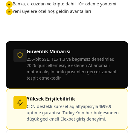
Banka, e-cüzdan ve kripto dahil 10+ ödeme yöntemi
✓
Yeni üyelere özel hoş geldin avantajları
✓
Güvenlik Mimarisi
256-bit SSL, TLS 1.3 ve bağımsız denetimler.
2026 güncellemesiyle eklenen AI anomali
motoru alışılmadık girişimleri gerçek zamanlı
tespit etmektedir.
Yüksek Erişilebilirlik
CDN destekli küresel ağ altyapısıyla %99.9
uptime garantisi. Türkiye'nin her bölgesinden
düşük gecikmeli Elexbet giriş deneyimi.