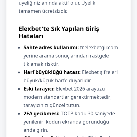
üyeliğiniz anında aktif olur. Üyelik
tamamen ücretsizdir.
Elexbet'te Sık Yapılan Giriş
Hataları
Sahte adres kullanımı:
tr.elexbetgir.com
yerine arama sonuçlarından rastgele
tıklamak risktir.
Harf büyüklüğü hatası:
Elexbet şifreleri
büyük/küçük harfe duyarlıdır.
Eski tarayıcı:
Elexbet 2026 arayüzü
modern standartlar gerektirmektedir;
tarayıcınızı güncel tutun.
2FA gecikmesi:
TOTP kodu 30 saniyede
yenilenir; kodun ekranda göründüğü
anda girin.