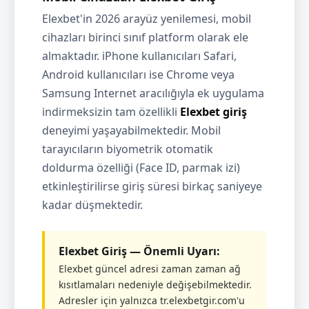
Elexbet'in 2026 arayüz yenilemesi, mobil
cihazları birinci sınıf platform olarak ele
almaktadır. iPhone kullanıcıları Safari,
Android kullanıcıları ise Chrome veya
Samsung Internet aracılığıyla ek uygulama
indirmeksizin tam özellikli
Elexbet giriş
deneyimi yaşayabilmektedir. Mobil
tarayıcıların biyometrik otomatik
doldurma özelliği (Face ID, parmak izi)
etkinleştirilirse giriş süresi birkaç saniyeye
kadar düşmektedir.
Elexbet Giriş — Önemli Uyarı:
Elexbet güncel adresi zaman zaman ağ
kısıtlamaları nedeniyle değişebilmektedir.
Adresler için yalnızca tr.elexbetgir.com'u