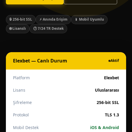
🔒 256-bit SSL
⚡ Anında Erişim
📱 Mobil Uyumlu
🌐 Lisanslı
🕐 7/24 TR Destek
Elexbet — Canlı Durum
Aktif
Platform
Elexbet
Lisans
Uluslararası
Şifreleme
256-bit SSL
Protokol
TLS 1.3
Mobil Destek
iOS & Android