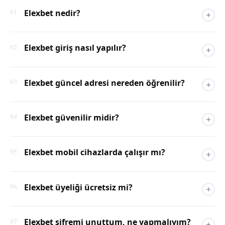
01
Elexbet nedir?
Elexbet, uluslararası lisans kapsamında faaliyet
02
Elexbet giriş nasıl yapılır?
gösteren, Türk kullanıcılara tam Türkçe arayüz ve 7/24
destek sunan dijital eğlence ve interaktif içerik
platformudur. Güvenlik odaklı altyapısı ve kesintisiz
tr.elexbetgir.com üzerinden doğrulanmış güncel
03
Elexbet güncel adresi nereden öğrenilir?
erişim altyapısıyla kullanıcı memnuniyetini öncelikli
Elexbet giriş adresini edinin. Adresi tarayıcınıza
hedef olarak benimseyen Elexbet, yıllar içinde güçlü
doğrudan yazın; URL'de kilit simgesi ve "https://"
bir üye tabanı oluşturmuştur.
olduğunu doğrulayın. Kullanıcı adı ve şifrenizi giriş
Elexbet güncel giriş adresi için tr.elexbetgir.com
04
Elexbet güvenilir midir?
formuna girin, Giriş butonuna tıklayın. 2FA aktifse
sayfasını düzenli olarak takip edin. Adres değişiklikleri
SMS ya da authenticator kodunuzu da girerek işlemi
anlık olarak güncellenmektedir. Arama motorlarından
tamamlayın.
ulaşılan sonuçlar her zaman resmi adres
Evet. Elexbet, uluslararası lisans çerçevesinde faaliyet
05
Elexbet mobil cihazlarda çalışır mı?
olmayabileceğinden, doğrulama için bu sayfayı
göstermekte olup bağımsız güvenlik denetimlerinden
kullanın ve adresi tarayıcınızda yer imi olarak
geçmektedir. 256-bit SSL şifreleme, TLS 1.3 protokolü
kaydedin.
ve yapay zeka destekli anomali tespiti, platformun
Evet. Elexbet'in 2026'da yenilenen duyarlı (responsive)
06
Elexbet üyeliği ücretsiz mi?
güvenlik standartlarını yüksek tutmaktadır.
arayüzü iOS ve Android'in tüm güncel sürümlerinde
sorunsuz çalışmaktadır. Ek uygulama indirmeye gerek
kalmadan mobil tarayıcıdan Elexbet giriş yapabilir,
Evet, Elexbet üyeliği tamamen ücretsizdir. Güncel
07
Elexbet şifremi unuttum, ne yapmalıyım?