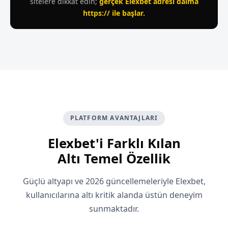
sitelere dikkat edin;
gerçek Elexbet adresi daima
https:// ile başlar.
PLATFORM AVANTAJLARI
Elexbet'i Farklı Kılan
Altı Temel Özellik
Güçlü altyapı ve 2026 güncellemeleriyle Elexbet,
kullanıcılarına altı kritik alanda üstün deneyim
sunmaktadır.