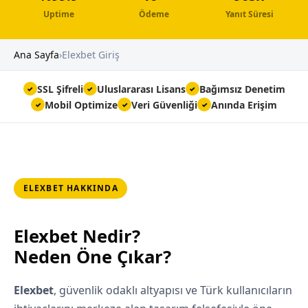
Uptime
Ödeme
Yanıt Süresi
Ana Sayfa
›
Elexbet Giriş
SSL Şifreli
Uluslararası Lisans
Bağımsız Denetim
✓
✓
✓
Mobil Optimize
Veri Güvenliği
Anında Erişim
✓
✓
✓
ELEXBET HAKKINDA
Elexbet Nedir?
Neden Öne Çıkar?
Elexbet
, güvenlik odaklı altyapısı ve Türk kullanıcıların