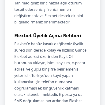
Tanımadığınız bir cihazda açık oturum
tespit ederseniz şifrenizi hemen
değiştirmeniz ve Elexbet destek ekibini
bilgilendirmeniz önerilmektedir.
Elexbet Üyelik Açma Rehberi
Elexbet'e henüz kayıtlı değilseniz üyelik
süreci son derece kolay ve hızlıdır. Güncel
Elexbet adresi üzerinden Kayıt Ol
butonuna tıklayın; isim, soyisim, e-posta
adresi ve güçlü bir şifre belirlemeniz
yeterlidir. Türkiye'den kayıt yapan
kullanıcılar için telefon numarası
doğrulaması ek bir güvenlik katmanı
olarak istenebilmektedir. E-posta ya da
SMS doğrulamasının ardından Elexbet