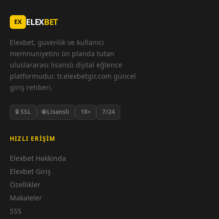
ELEX
BET
EX
Elexbet, güvenlik ve kullanıcı
memnuniyetini ön planda tutan
uluslararası lisanslı dijital eğlence
platformudur. tr.elexbetgir.com güncel
giriş rehberi.
🔒 SSL
🌐 Lisanslı
18+
7/24
HIZLI ERIŞIM
Elexbet Hakkında
Elexbet Giriş
Özellikler
Makaleler
SSS