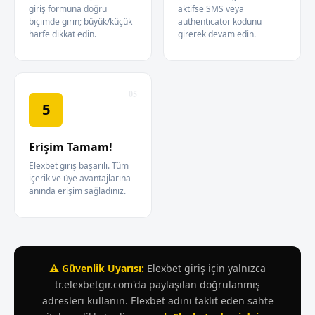
giriş formuna doğru
aktifse SMS veya
biçimde girin; büyük/küçük
authenticator kodunu
harfe dikkat edin.
girerek devam edin.
5
Erişim Tamam!
Elexbet giriş başarılı. Tüm
içerik ve üye avantajlarına
anında erişim sağladınız.
⚠ Güvenlik Uyarısı:
Elexbet giriş için yalnızca
tr.elexbetgir.com'da paylaşılan doğrulanmış
adresleri kullanın. Elexbet adını taklit eden sahte