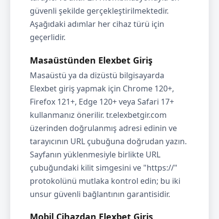
güvenli şekilde gerçekleştirilmektedir.
Aşağıdaki adımlar her cihaz türü için
geçerlidir.
Masaüstünden Elexbet Giriş
Masaüstü ya da dizüstü bilgisayarda
Elexbet giriş yapmak için Chrome 120+,
Firefox 121+, Edge 120+ veya Safari 17+
kullanmanız önerilir. tr.elexbetgir.com
üzerinden doğrulanmış adresi edinin ve
tarayıcının URL çubuğuna doğrudan yazın.
Sayfanın yüklenmesiyle birlikte URL
çubuğundaki kilit simgesini ve "https://"
protokolünü mutlaka kontrol edin; bu iki
unsur güvenli bağlantının garantisidir.
Mobil Cihazdan Elexbet Giriş