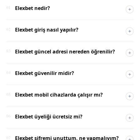
01
Elexbet nedir?
Elexbet, uluslararası lisans kapsamında faaliyet
02
Elexbet giriş nasıl yapılır?
gösteren, Türk kullanıcılara tam Türkçe arayüz ve 7/24
destek sunan dijital eğlence ve interaktif içerik
platformudur. Güvenlik odaklı altyapısı ve kesintisiz
tr.elexbetgir.com üzerinden doğrulanmış güncel
03
Elexbet güncel adresi nereden öğrenilir?
erişim altyapısıyla kullanıcı memnuniyetini öncelikli
Elexbet giriş adresini edinin. Adresi tarayıcınıza
hedef olarak benimseyen Elexbet, yıllar içinde güçlü
doğrudan yazın; URL'de kilit simgesi ve "https://"
bir üye tabanı oluşturmuştur.
olduğunu doğrulayın. Kullanıcı adı ve şifrenizi giriş
Elexbet güncel giriş adresi için tr.elexbetgir.com
04
Elexbet güvenilir midir?
formuna girin, Giriş butonuna tıklayın. 2FA aktifse
sayfasını düzenli olarak takip edin. Adres değişiklikleri
SMS ya da authenticator kodunuzu da girerek işlemi
anlık olarak güncellenmektedir. Arama motorlarından
tamamlayın.
ulaşılan sonuçlar her zaman resmi adres
Evet. Elexbet, uluslararası lisans çerçevesinde faaliyet
05
Elexbet mobil cihazlarda çalışır mı?
olmayabileceğinden, doğrulama için bu sayfayı
göstermekte olup bağımsız güvenlik denetimlerinden
kullanın ve adresi tarayıcınızda yer imi olarak
geçmektedir. 256-bit SSL şifreleme, TLS 1.3 protokolü
kaydedin.
ve yapay zeka destekli anomali tespiti, platformun
Evet. Elexbet'in 2026'da yenilenen duyarlı (responsive)
06
Elexbet üyeliği ücretsiz mi?
güvenlik standartlarını yüksek tutmaktadır.
arayüzü iOS ve Android'in tüm güncel sürümlerinde
sorunsuz çalışmaktadır. Ek uygulama indirmeye gerek
kalmadan mobil tarayıcıdan Elexbet giriş yapabilir,
Evet, Elexbet üyeliği tamamen ücretsizdir. Güncel
07
Elexbet şifremi unuttum, ne yapmalıyım?