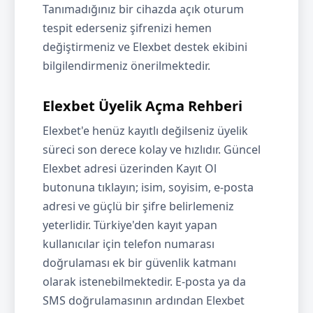
Tanımadığınız bir cihazda açık oturum
tespit ederseniz şifrenizi hemen
değiştirmeniz ve Elexbet destek ekibini
bilgilendirmeniz önerilmektedir.
Elexbet Üyelik Açma Rehberi
Elexbet'e henüz kayıtlı değilseniz üyelik
süreci son derece kolay ve hızlıdır. Güncel
Elexbet adresi üzerinden Kayıt Ol
butonuna tıklayın; isim, soyisim, e-posta
adresi ve güçlü bir şifre belirlemeniz
yeterlidir. Türkiye'den kayıt yapan
kullanıcılar için telefon numarası
doğrulaması ek bir güvenlik katmanı
olarak istenebilmektedir. E-posta ya da
SMS doğrulamasının ardından Elexbet