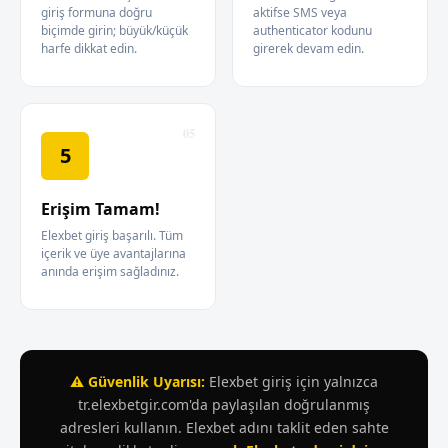
giriş formuna doğru
aktifse SMS veya
biçimde girin; büyük/küçük
authenticator kodunu
harfe dikkat edin.
girerek devam edin.
5
Erişim Tamam!
Elexbet giriş başarılı. Tüm
içerik ve üye avantajlarına
anında erişim sağladınız.
⚠ Güvenlik Uyarısı:
Elexbet giriş için yalnızca
tr.elexbetgir.com'da paylaşılan doğrulanmış
adresleri kullanın. Elexbet adını taklit eden sahte