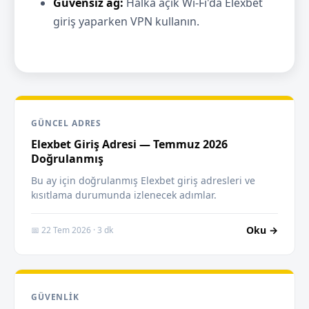
Güvensiz ağ:
Halka açık Wi-Fi'da Elexbet
giriş yaparken VPN kullanın.
GÜNCEL ADRES
Elexbet Giriş Adresi — Temmuz 2026
Doğrulanmış
Bu ay için doğrulanmış Elexbet giriş adresleri ve
kısıtlama durumunda izlenecek adımlar.
Oku →
📅 22 Tem 2026 · 3 dk
GÜVENLIK