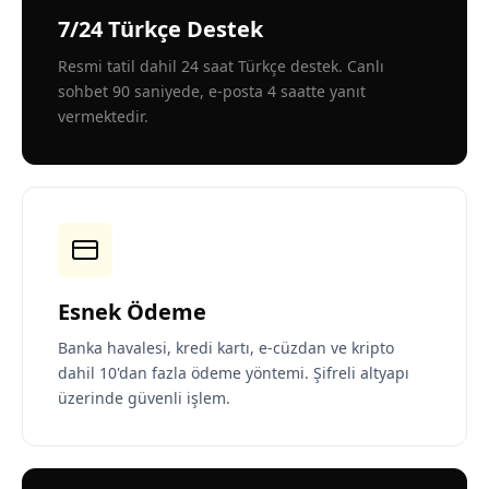
7/24 Türkçe Destek
Resmi tatil dahil 24 saat Türkçe destek. Canlı
sohbet 90 saniyede, e-posta 4 saatte yanıt
vermektedir.
Esnek Ödeme
Banka havalesi, kredi kartı, e-cüzdan ve kripto
dahil 10'dan fazla ödeme yöntemi. Şifreli altyapı
üzerinde güvenli işlem.