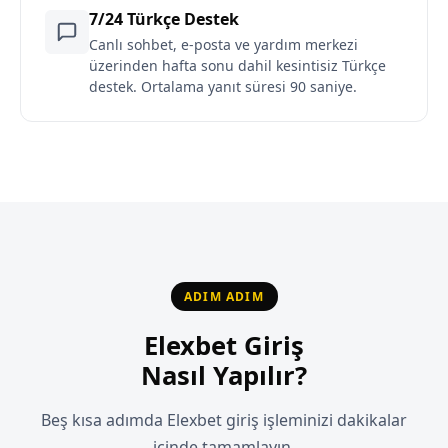
7/24 Türkçe Destek
Canlı sohbet, e-posta ve yardım merkezi
üzerinden hafta sonu dahil kesintisiz Türkçe
destek. Ortalama yanıt süresi 90 saniye.
ADIM ADIM
Elexbet Giriş
Nasıl Yapılır?
Beş kısa adımda Elexbet giriş işleminizi dakikalar
içinde tamamlayın.