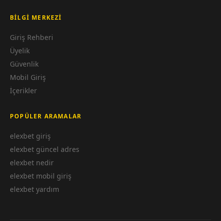
BILGI MERKEZI
Giriş Rehberi
Üyelik
Güvenlik
Mobil Giriş
İçerikler
POPÜLER ARAMALAR
elexbet giriş
elexbet güncel adres
elexbet nedir
elexbet mobil giriş
elexbet yardım