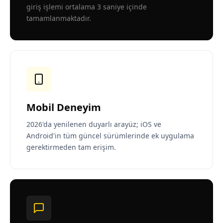
giriş işlemi ortalama 3 saniye içinde
tamamlanmaktadır.
Mobil Deneyim
2026'da yenilenen duyarlı arayüz; iOS ve
Android'in tüm güncel sürümlerinde ek uygulama
gerektirmeden tam erişim.