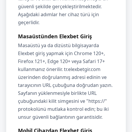
güvenli şekilde gerçekleştirilmektedir.
Aşağıdaki adımlar her cihaz türü için
geçerlidir.
Masaüstünden Elexbet Giriş
Masaüstü ya da dizüstü bilgisayarda
Elexbet giriş yapmak için Chrome 120+,
Firefox 121+, Edge 120+ veya Safari 17+
kullanmanız önerilir. tr.elexbetgir.com
üzerinden doğrulanmış adresi edinin ve
tarayıcının URL çubuğuna doğrudan yazın.
Sayfanın yüklenmesiyle birlikte URL
çubuğundaki kilit simgesini ve "https://"
protokolünü mutlaka kontrol edin; bu iki
unsur güvenli bağlantının garantisidir.
Mobil Cihazdan Elexbet Giriş