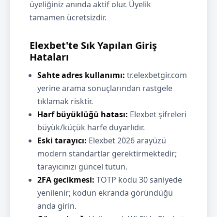
üyeliğiniz anında aktif olur. Üyelik
tamamen ücretsizdir.
Elexbet'te Sık Yapılan Giriş
Hataları
Sahte adres kullanımı:
tr.elexbetgir.com
yerine arama sonuçlarından rastgele
tıklamak risktir.
Harf büyüklüğü hatası:
Elexbet şifreleri
büyük/küçük harfe duyarlıdır.
Eski tarayıcı:
Elexbet 2026 arayüzü
modern standartlar gerektirmektedir;
tarayıcınızı güncel tutun.
2FA gecikmesi:
TOTP kodu 30 saniyede
yenilenir; kodun ekranda göründüğü
anda girin.