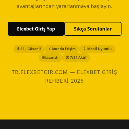
avantajlarından yararlanmaya başlayın.
Elexbet Giriş Yap
Sıkça Sorulanlar
🔒 SSL Güvenli
⚡ Anında Erişim
📱 Mobil Uyumlu
🌐 Lisanslı
🕐 7/24 Aktif
TR.ELEXBETGIR.COM — ELEXBET GİRİŞ
REHBERİ 2026