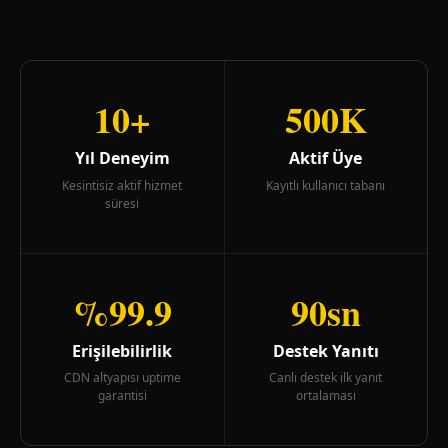
10+
500K
Yıl Deneyim
Aktif Üye
Kesintisiz aktif hizmet
Kayıtlı kullanıcı tabanı
süresi
%99.9
90sn
Erişilebilirlik
Destek Yanıtı
CDN altyapısı uptime
Canlı destek ilk yanıt
garantisi
ortalaması