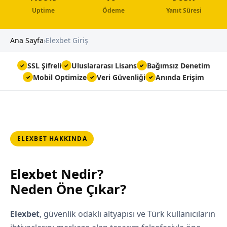
Uptime
Ödeme
Yanıt Süresi
Ana Sayfa
›
Elexbet Giriş
SSL Şifreli
Uluslararası Lisans
Bağımsız Denetim
✓
✓
✓
Mobil Optimize
Veri Güvenliği
Anında Erişim
✓
✓
✓
ELEXBET HAKKINDA
Elexbet Nedir?
Neden Öne Çıkar?
Elexbet
, güvenlik odaklı altyapısı ve Türk kullanıcıların