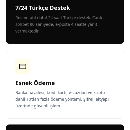
7/24 Türkçe Destek
Resmi tatil dahil 24 saat Türkçe destek. Canlı
sohbet 90 saniyede, e-posta 4 saatte yanıt
vermektedir.
Esnek Ödeme
Banka havalesi, kredi kartı, e-cüzdan ve kripto
dahil 10'dan fazla ödeme yöntemi. Şifreli altyapı
üzerinde güvenli işlem.