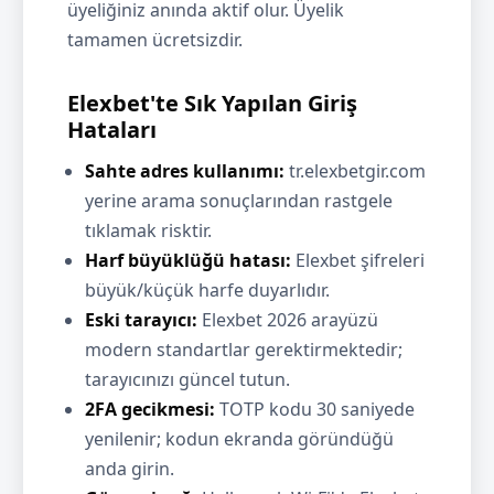
üyeliğiniz anında aktif olur. Üyelik
tamamen ücretsizdir.
Elexbet'te Sık Yapılan Giriş
Hataları
Sahte adres kullanımı:
tr.elexbetgir.com
yerine arama sonuçlarından rastgele
tıklamak risktir.
Harf büyüklüğü hatası:
Elexbet şifreleri
büyük/küçük harfe duyarlıdır.
Eski tarayıcı:
Elexbet 2026 arayüzü
modern standartlar gerektirmektedir;
tarayıcınızı güncel tutun.
2FA gecikmesi:
TOTP kodu 30 saniyede
yenilenir; kodun ekranda göründüğü
anda girin.