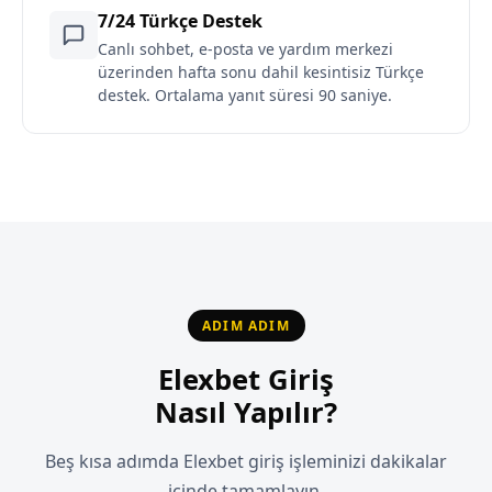
7/24 Türkçe Destek
Canlı sohbet, e-posta ve yardım merkezi
üzerinden hafta sonu dahil kesintisiz Türkçe
destek. Ortalama yanıt süresi 90 saniye.
ADIM ADIM
Elexbet Giriş
Nasıl Yapılır?
Beş kısa adımda Elexbet giriş işleminizi dakikalar
içinde tamamlayın.