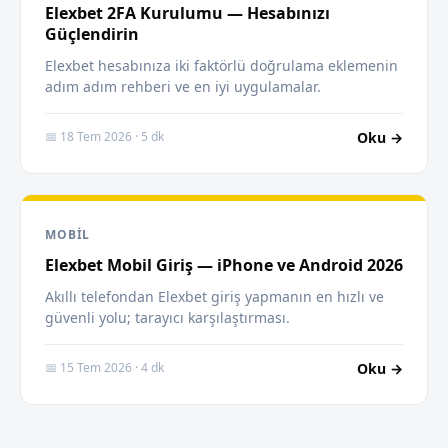
Elexbet 2FA Kurulumu — Hesabınızı
Güçlendirin
Elexbet hesabınıza iki faktörlü doğrulama eklemenin
adım adım rehberi ve en iyi uygulamalar.
Oku →
📅 18 Tem 2026 · 5 dk
MOBIL
Elexbet Mobil Giriş — iPhone ve Android 2026
Akıllı telefondan Elexbet giriş yapmanın en hızlı ve
güvenli yolu; tarayıcı karşılaştırması.
Oku →
📅 15 Tem 2026 · 4 dk