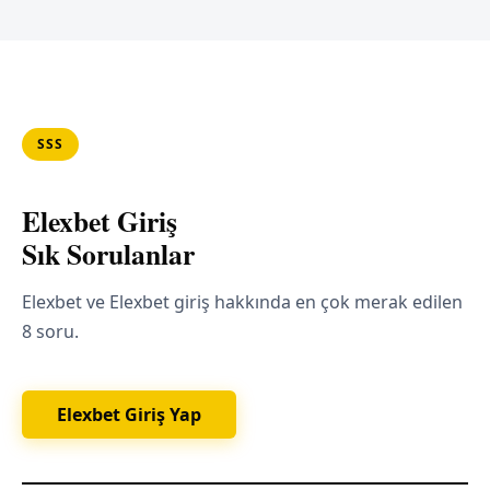
SSS
Elexbet Giriş
Sık Sorulanlar
Elexbet ve Elexbet giriş hakkında en çok merak edilen
8 soru.
Elexbet Giriş Yap