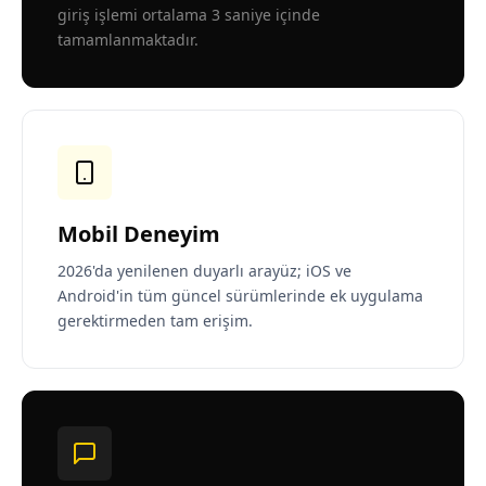
giriş işlemi ortalama 3 saniye içinde
tamamlanmaktadır.
Mobil Deneyim
2026'da yenilenen duyarlı arayüz; iOS ve
Android'in tüm güncel sürümlerinde ek uygulama
gerektirmeden tam erişim.