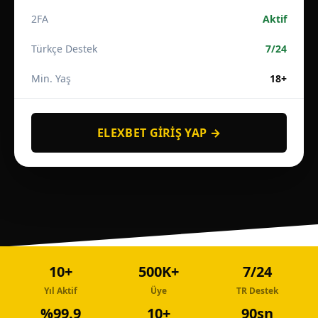
2FA
Aktif
Türkçe Destek
7/24
Min. Yaş
18+
ELEXBET GİRİŞ YAP →
10+
500K+
7/24
Yıl Aktif
Üye
TR Destek
%99.9
10+
90sn