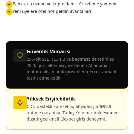
Banka, e-cüzdan ve kripto dahil 10+ ödeme yöntemi
✓
Yeni üyelere özel hoş geldin avantajları
✓
Güvenlik Mimarisi
256-bit SSL, TLS 1.3 ve bağımsız denetimler.
2026 güncellemesiyle eklenen AI anomali
motoru alışılmadık girişimleri gerçek zamanlı
tespit etmektedir.
Yüksek Erişilebilirlik
CDN destekli küresel ağ altyapısıyla %99.9
uptime garantisi. Türkiye'nin her bölgesinden
düşük gecikmeli Elexbet giriş deneyimi.