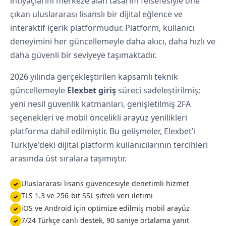
ihtiyaçlarını merkeze alan tasarım felsefesiyle öne
çıkan uluslararası lisanslı bir dijital eğlence ve
interaktif içerik platformudur. Platform, kullanıcı
deneyimini her güncellemeyle daha akıcı, daha hızlı ve
daha güvenli bir seviyeye taşımaktadır.
2026 yılında gerçekleştirilen kapsamlı teknik
güncellemeyle
Elexbet giriş
süreci sadeleştirilmiş;
yeni nesil güvenlik katmanları, genişletilmiş 2FA
seçenekleri ve mobil öncelikli arayüz yenilikleri
platforma dahil edilmiştir. Bu gelişmeler, Elexbet'i
Türkiye'deki dijital platform kullanıcılarının tercihleri
arasında üst sıralara taşımıştır.
Uluslararası lisans güvencesiyle denetimli hizmet
✓
TLS 1.3 ve 256-bit SSL şifreli veri iletimi
✓
iOS ve Android için optimize edilmiş mobil arayüz
✓
7/24 Türkçe canlı destek, 90 saniye ortalama yanıt
✓