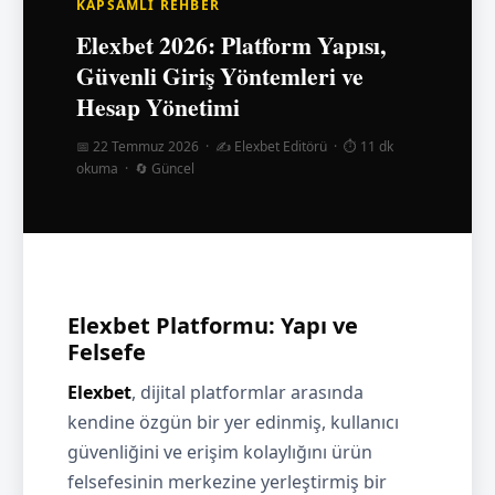
KAPSAMLI REHBER
Elexbet 2026: Platform Yapısı,
Güvenli Giriş Yöntemleri ve
Hesap Yönetimi
📅 22 Temmuz 2026 · ✍ Elexbet Editörü · ⏱ 11 dk
okuma · 🔄 Güncel
Elexbet Platformu: Yapı ve
Felsefe
Elexbet
, dijital platformlar arasında
kendine özgün bir yer edinmiş, kullanıcı
güvenliğini ve erişim kolaylığını ürün
felsefesinin merkezine yerleştirmiş bir