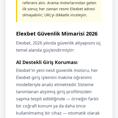
referans alın. Arama motorlarından gelen
ilk sonuç her zaman resmi Elexbet adresi
olmayabilir; URL'yi dikkatle inceleyin.
Elexbet Güvenlik Mimarisi 2026
Elexbet, 2026 yılında güvenlik altyapısını üç
temel alanda güçlendirmiştir:
AI Destekli Giriş Koruması
Elexbet'in yeni nesil güvenlik motoru, her
Elexbet giriş işlemini makine öğrenimi
modelleriyle analiz etmektedir. Sisteme
tanımlanan alışılmış giriş profilinizden
sapma tespit edildiğinde — örneğin farklı
bir coğrafi konum ya da daha önce
kullanılmamış bir cihaz — otomatik olarak