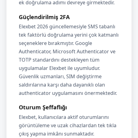
ek doğrulama adımı devreye girmektedir.
Güçlendirilmiş 2FA
Elexbet 2026 güncellemesiyle SMS tabanlı
tek faktörlü doğrulama yerini çok katmanlı
seçeneklere bırakmıştır. Google
Authenticator, Microsoft Authenticator ve
TOTP standardını destekleyen tüm
uygulamalar Elexbet ile uyumludur.
Güvenlik uzmanları, SIM değiştirme
saldırılarına karşı daha dayanıklı olan
authenticator uygulamasını önermektedir.
Oturum Şeffaflığı
Elexbet, kullanıcılara aktif oturumlarını
görüntüleme ve uzak cihazlardan tek tıkla
çıkış yapma imkânı sunmaktadır.