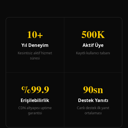
10+
500K
Yıl Deneyim
Aktif Üye
Kesintisiz aktif hizmet
Kayıtlı kullanıcı tabanı
süresi
%99.9
90sn
Erişilebilirlik
Destek Yanıtı
CDN altyapısı uptime
Canlı destek ilk yanıt
garantisi
ortalaması