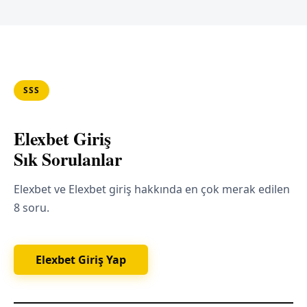
SSS
Elexbet Giriş
Sık Sorulanlar
Elexbet ve Elexbet giriş hakkında en çok merak edilen
8 soru.
Elexbet Giriş Yap