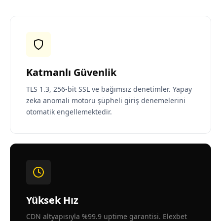
Katmanlı Güvenlik
TLS 1.3, 256-bit SSL ve bağımsız denetimler. Yapay
zeka anomali motoru şüpheli giriş denemelerini
otomatik engellemektedir.
Yüksek Hız
CDN altyapısıyla %99.9 uptime garantisi. Elexbet