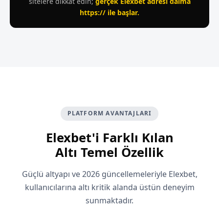
sitelere dikkat edin;
gerçek Elexbet adresi daima
https:// ile başlar.
PLATFORM AVANTAJLARI
Elexbet'i Farklı Kılan
Altı Temel Özellik
Güçlü altyapı ve 2026 güncellemeleriyle Elexbet,
kullanıcılarına altı kritik alanda üstün deneyim
sunmaktadır.