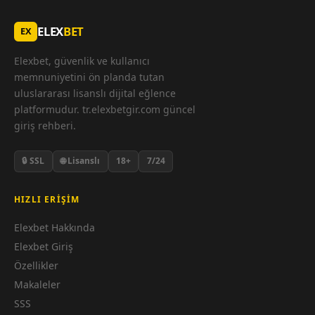
ELEX
BET
EX
Elexbet, güvenlik ve kullanıcı
memnuniyetini ön planda tutan
uluslararası lisanslı dijital eğlence
platformudur. tr.elexbetgir.com güncel
giriş rehberi.
🔒 SSL
🌐 Lisanslı
18+
7/24
HIZLI ERIŞIM
Elexbet Hakkında
Elexbet Giriş
Özellikler
Makaleler
SSS