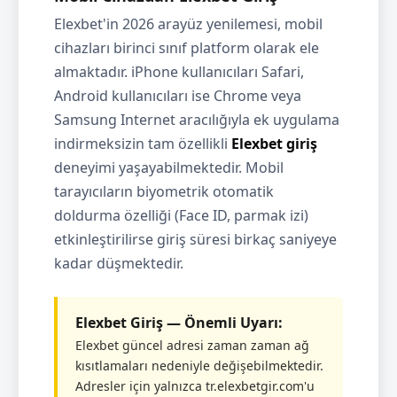
Elexbet'in 2026 arayüz yenilemesi, mobil
cihazları birinci sınıf platform olarak ele
almaktadır. iPhone kullanıcıları Safari,
Android kullanıcıları ise Chrome veya
Samsung Internet aracılığıyla ek uygulama
indirmeksizin tam özellikli
Elexbet giriş
deneyimi yaşayabilmektedir. Mobil
tarayıcıların biyometrik otomatik
doldurma özelliği (Face ID, parmak izi)
etkinleştirilirse giriş süresi birkaç saniyeye
kadar düşmektedir.
Elexbet Giriş — Önemli Uyarı:
Elexbet güncel adresi zaman zaman ağ
kısıtlamaları nedeniyle değişebilmektedir.
Adresler için yalnızca tr.elexbetgir.com'u