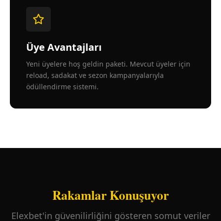
Üye Avantajları
Yeni üyelere hoş geldin paketi. Mevcut üyeler için
reload, sadakat ve sezon kampanyalarıyla
ödüllendirme sistemi.
Rakamlar Konuşuyor
Elexbet'in güvenilirliğini gösteren somut veriler