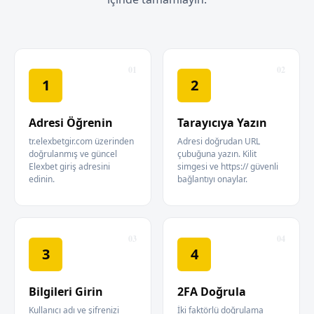
1
2
Adresi Öğrenin
Tarayıcıya Yazın
tr.elexbetgir.com üzerinden
Adresi doğrudan URL
doğrulanmış ve güncel
çubuğuna yazın. Kilit
Elexbet giriş adresini
simgesi ve https:// güvenli
edinin.
bağlantıyı onaylar.
3
4
Bilgileri Girin
2FA Doğrula
Kullanıcı adı ve şifrenizi
İki faktörlü doğrulama