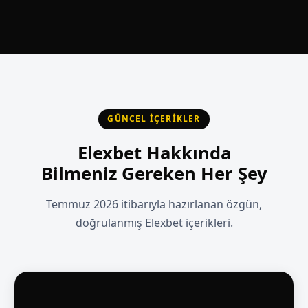
GÜNCEL İÇERIKLER
Elexbet Hakkında
Bilmeniz Gereken Her Şey
Temmuz 2026 itibarıyla hazırlanan özgün,
doğrulanmış Elexbet içerikleri.