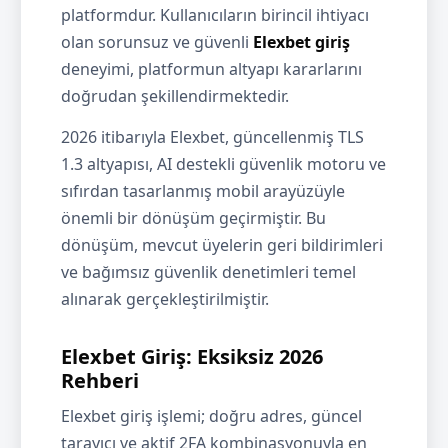
platformdur. Kullanıcıların birincil ihtiyacı
olan sorunsuz ve güvenli
Elexbet giriş
deneyimi, platformun altyapı kararlarını
doğrudan şekillendirmektedir.
2026 itibarıyla Elexbet, güncellenmiş TLS
1.3 altyapısı, AI destekli güvenlik motoru ve
sıfırdan tasarlanmış mobil arayüzüyle
önemli bir dönüşüm geçirmiştir. Bu
dönüşüm, mevcut üyelerin geri bildirimleri
ve bağımsız güvenlik denetimleri temel
alınarak gerçekleştirilmiştir.
Elexbet Giriş: Eksiksiz 2026
Rehberi
Elexbet giriş işlemi; doğru adres, güncel
tarayıcı ve aktif 2FA kombinasyonuyla en