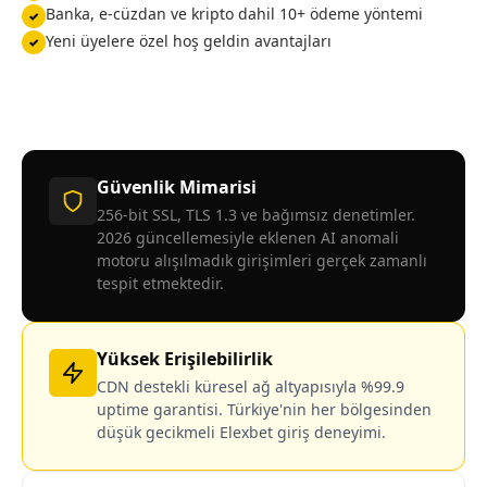
Banka, e-cüzdan ve kripto dahil 10+ ödeme yöntemi
✓
Yeni üyelere özel hoş geldin avantajları
✓
Güvenlik Mimarisi
256-bit SSL, TLS 1.3 ve bağımsız denetimler.
2026 güncellemesiyle eklenen AI anomali
motoru alışılmadık girişimleri gerçek zamanlı
tespit etmektedir.
Yüksek Erişilebilirlik
CDN destekli küresel ağ altyapısıyla %99.9
uptime garantisi. Türkiye'nin her bölgesinden
düşük gecikmeli Elexbet giriş deneyimi.