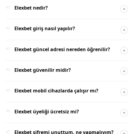
01
Elexbet nedir?
Elexbet, uluslararası lisans kapsamında faaliyet
02
Elexbet giriş nasıl yapılır?
gösteren, Türk kullanıcılara tam Türkçe arayüz ve 7/24
destek sunan dijital eğlence ve interaktif içerik
platformudur. Güvenlik odaklı altyapısı ve kesintisiz
tr.elexbetgir.com üzerinden doğrulanmış güncel
03
Elexbet güncel adresi nereden öğrenilir?
erişim altyapısıyla kullanıcı memnuniyetini öncelikli
Elexbet giriş adresini edinin. Adresi tarayıcınıza
hedef olarak benimseyen Elexbet, yıllar içinde güçlü
doğrudan yazın; URL'de kilit simgesi ve "https://"
bir üye tabanı oluşturmuştur.
olduğunu doğrulayın. Kullanıcı adı ve şifrenizi giriş
Elexbet güncel giriş adresi için tr.elexbetgir.com
04
Elexbet güvenilir midir?
formuna girin, Giriş butonuna tıklayın. 2FA aktifse
sayfasını düzenli olarak takip edin. Adres değişiklikleri
SMS ya da authenticator kodunuzu da girerek işlemi
anlık olarak güncellenmektedir. Arama motorlarından
tamamlayın.
ulaşılan sonuçlar her zaman resmi adres
Evet. Elexbet, uluslararası lisans çerçevesinde faaliyet
05
Elexbet mobil cihazlarda çalışır mı?
olmayabileceğinden, doğrulama için bu sayfayı
göstermekte olup bağımsız güvenlik denetimlerinden
kullanın ve adresi tarayıcınızda yer imi olarak
geçmektedir. 256-bit SSL şifreleme, TLS 1.3 protokolü
kaydedin.
ve yapay zeka destekli anomali tespiti, platformun
Evet. Elexbet'in 2026'da yenilenen duyarlı (responsive)
06
Elexbet üyeliği ücretsiz mi?
güvenlik standartlarını yüksek tutmaktadır.
arayüzü iOS ve Android'in tüm güncel sürümlerinde
sorunsuz çalışmaktadır. Ek uygulama indirmeye gerek
kalmadan mobil tarayıcıdan Elexbet giriş yapabilir,
Evet, Elexbet üyeliği tamamen ücretsizdir. Güncel
07
Elexbet şifremi unuttum, ne yapmalıyım?