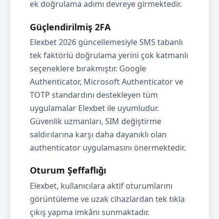
ek doğrulama adımı devreye girmektedir.
Güçlendirilmiş 2FA
Elexbet 2026 güncellemesiyle SMS tabanlı
tek faktörlü doğrulama yerini çok katmanlı
seçeneklere bırakmıştır. Google
Authenticator, Microsoft Authenticator ve
TOTP standardını destekleyen tüm
uygulamalar Elexbet ile uyumludur.
Güvenlik uzmanları, SIM değiştirme
saldırılarına karşı daha dayanıklı olan
authenticator uygulamasını önermektedir.
Oturum Şeffaflığı
Elexbet, kullanıcılara aktif oturumlarını
görüntüleme ve uzak cihazlardan tek tıkla
çıkış yapma imkânı sunmaktadır.