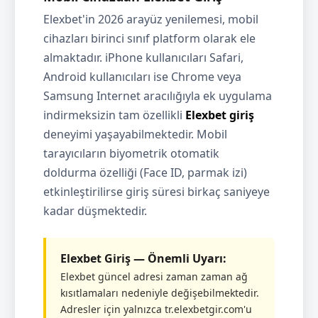
Elexbet'in 2026 arayüz yenilemesi, mobil
cihazları birinci sınıf platform olarak ele
almaktadır. iPhone kullanıcıları Safari,
Android kullanıcıları ise Chrome veya
Samsung Internet aracılığıyla ek uygulama
indirmeksizin tam özellikli
Elexbet giriş
deneyimi yaşayabilmektedir. Mobil
tarayıcıların biyometrik otomatik
doldurma özelliği (Face ID, parmak izi)
etkinleştirilirse giriş süresi birkaç saniyeye
kadar düşmektedir.
Elexbet Giriş — Önemli Uyarı:
Elexbet güncel adresi zaman zaman ağ
kısıtlamaları nedeniyle değişebilmektedir.
Adresler için yalnızca tr.elexbetgir.com'u