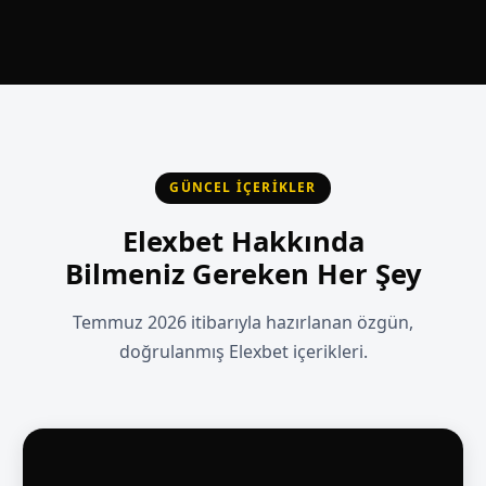
GÜNCEL İÇERIKLER
Elexbet Hakkında
Bilmeniz Gereken Her Şey
Temmuz 2026 itibarıyla hazırlanan özgün,
doğrulanmış Elexbet içerikleri.