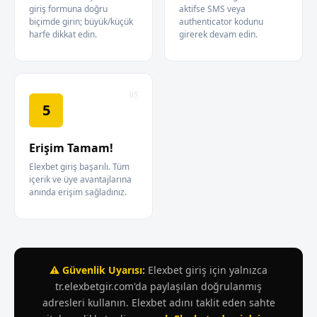
giriş formuna doğru
aktifse SMS veya
biçimde girin; büyük/küçük
authenticator kodunu
harfe dikkat edin.
girerek devam edin.
5
Erişim Tamam!
Elexbet giriş başarılı. Tüm
içerik ve üye avantajlarına
anında erişim sağladınız.
⚠ Güvenlik Uyarısı:
Elexbet giriş için yalnızca
tr.elexbetgir.com'da paylaşılan doğrulanmış
adresleri kullanın. Elexbet adını taklit eden sahte