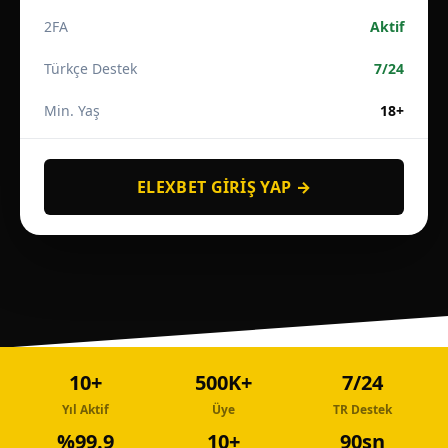
2FA
Aktif
Türkçe Destek
7/24
Min. Yaş
18+
ELEXBET GİRİŞ YAP →
10+
500K+
7/24
Yıl Aktif
Üye
TR Destek
%99.9
10+
90sn