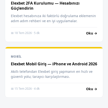
Elexbet 2FA Kurulumu — Hesabınızı
Güçlendirin
Elexbet hesabınıza iki faktörlü doğrulama eklemenin
adım adım rehberi ve en iyi uygulamalar.
Oku →
📅 18 Tem 2026 · 5 dk
MOBIL
Elexbet Mobil Giriş — iPhone ve Android 2026
Akıllı telefondan Elexbet giriş yapmanın en hızlı ve
güvenli yolu; tarayıcı karşılaştırması.
Oku →
📅 15 Tem 2026 · 4 dk