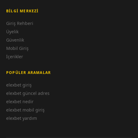
BILGI MERKEZI
Giriş Rehberi
Üyelik
Güvenlik
Mobil Giriş
İçerikler
POPÜLER ARAMALAR
elexbet giriş
elexbet güncel adres
elexbet nedir
elexbet mobil giriş
elexbet yardım