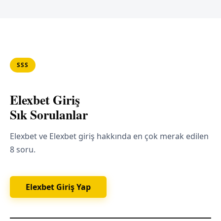
SSS
Elexbet Giriş
Sık Sorulanlar
Elexbet ve Elexbet giriş hakkında en çok merak edilen
8 soru.
Elexbet Giriş Yap