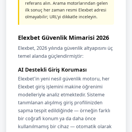
referans alın. Arama motorlarından gelen
ilk sonuç her zaman resmi Elexbet adresi
olmayabilir; URL'yi dikkatle inceleyin.
Elexbet Güvenlik Mimarisi 2026
Elexbet, 2026 yılında güvenlik altyapısını üç
temel alanda güçlendirmiştir:
AI Destekli Giriş Koruması
Elexbet'in yeni nesil güvenlik motoru, her
Elexbet giriş işlemini makine öğrenimi
modelleriyle analiz etmektedir. Sisteme
tanımlanan alışılmış giriş profilinizden
sapma tespit edildiğinde — örneğin farklı
bir coğrafi konum ya da daha önce
kullanılmamış bir cihaz — otomatik olarak