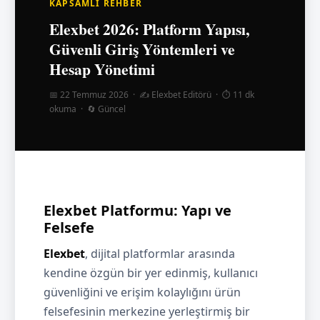
KAPSAMLI REHBER
Elexbet 2026: Platform Yapısı,
Güvenli Giriş Yöntemleri ve
Hesap Yönetimi
📅 22 Temmuz 2026 · ✍ Elexbet Editörü · ⏱ 11 dk
okuma · 🔄 Güncel
Elexbet Platformu: Yapı ve
Felsefe
Elexbet
, dijital platformlar arasında
kendine özgün bir yer edinmiş, kullanıcı
güvenliğini ve erişim kolaylığını ürün
felsefesinin merkezine yerleştirmiş bir