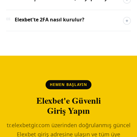
tüm özelliklere erişebilirsiniz.
adres üzerinden Kayıt Ol butonuna tıklayın, formu
doldurun ve e-posta veya SMS doğrulamasını
tamamlayın. Hesabınız hemen aktif olur ve hoş geldin
Elexbet giriş ekranındaki "Şifremi Unuttum"
08
Elexbet'te 2FA nasıl kurulur?
avantajlarına anında kavuşursunuz.
bağlantısına tıklayın. Üyelik e-posta adresinize
sıfırlama bağlantısı gönderilecektir. Bağlantı 15 dakika
geçerlidir. E-posta gelmezse spam klasörünüzü
Elexbet hesabınıza giriş yapın, sağ üstteki profil
kontrol edin; sorun devam ederse Elexbet canlı
menüsünden Güvenlik Ayarları'na gidin ve İki Faktörlü
desteğe başvurun.
Doğrulama seçeneğini aktif hale getirin. SMS veya
authenticator uygulama seçeneklerinden birini tercih
edin. SMS'e kıyasla authenticator uygulaması (Google,
Microsoft) SIM swap saldırılarına karşı çok daha
güvenlidir.
HEMEN BAŞLAYIN
Elexbet'e Güvenli
Giriş Yapın
tr.elexbetgir.com üzerinden doğrulanmış güncel
Elexbet giriş adresine ulaşın ve tüm üye