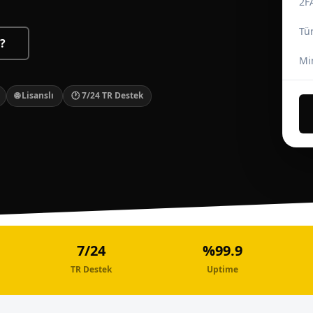
2F
Tü
?
Mi
🌐 Lisanslı
🕐 7/24 TR Destek
7/24
%99.9
TR Destek
Uptime