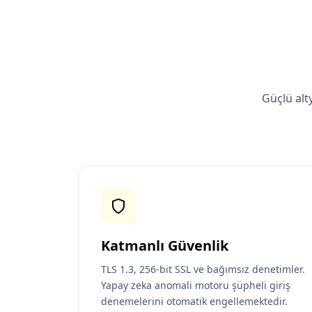
Güçlü alty
Katmanlı Güvenlik
TLS 1.3, 256-bit SSL ve bağımsız denetimler.
Yapay zeka anomali motoru şüpheli giriş
denemelerini otomatik engellemektedir.