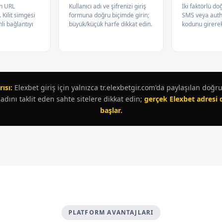
n URL
Kullanıcı adı ve şifrenizi giriş
İki faktörlü d
Kilit simgesi
formuna doğru biçimde girin;
SMS veya auth
nli bağlantıyı
büyük/küçük harfe dikkat edin.
kodunu girere
ısı:
Elexbet giriş için yalnızca tr.elexbetgir.com'da paylaşılan doğr
 adını taklit eden sahte sitelere dikkat edin;
gerçek Elexbet adresi d
başlar.
PLATFORM AVANTAJLARI