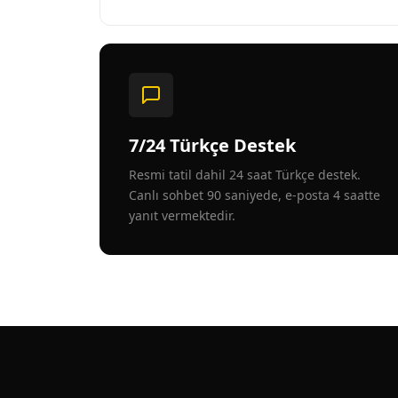
7/24 Türkçe Destek
Resmi tatil dahil 24 saat Türkçe destek.
Canlı sohbet 90 saniyede, e-posta 4 saatte
yanıt vermektedir.