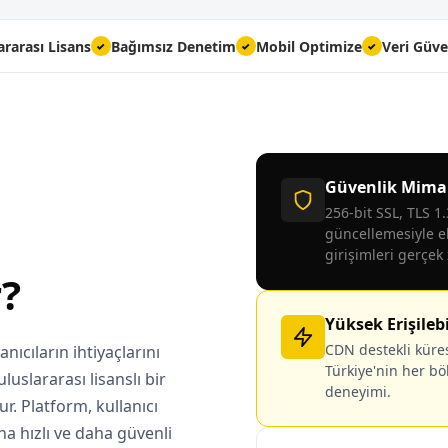
ararası Lisans
Bağımsız Denetim
Mobil Optimize
Veri Güve
✓
✓
✓
Güvenlik Mimar
256-bit SSL, TLS 1
güncellemesiyle e
girişimleri gerçek
?
Yüksek Erişilebi
CDN destekli küres
anıcıların ihtiyaçlarını
Türkiye'nin her bö
uslararası lisanslı bir
deneyimi.
ur. Platform, kullanıcı
a hızlı ve daha güvenli