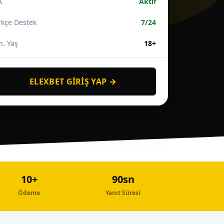
A
Aktif
rkçe Destek
7/24
n. Yaş
18+
ELEXBET GİRİŞ YAP →
10+
90sn
Ödeme
Yanıt Süresi