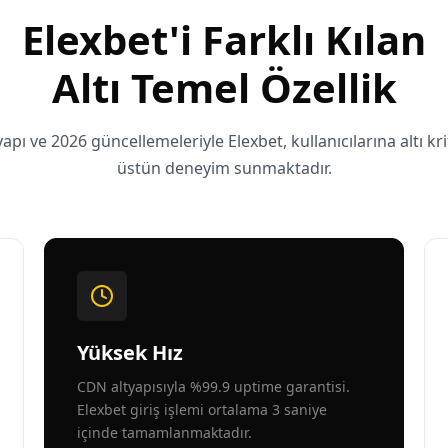
Elexbet'i Farklı Kılan
Altı Temel Özellik
apı ve 2026 güncellemeleriyle Elexbet, kullanıcılarına altı kr
üstün deneyim sunmaktadır.
Yüksek Hız
CDN altyapısıyla %99.9 uptime garantisi.
Elexbet giriş işlemi ortalama 3 saniye
içinde tamamlanmaktadır.