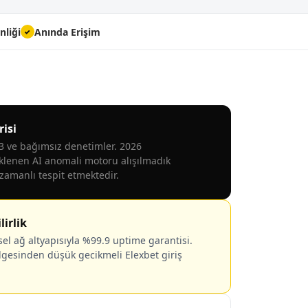
nliği
Anında Erişim
✓
isi
.3 ve bağımsız denetimler. 2026
klenen AI anomali motoru alışılmadık
 zamanlı tespit etmektedir.
lirlik
el ağ altyapısıyla %99.9 uptime garantisi.
lgesinden düşük gecikmeli Elexbet giriş