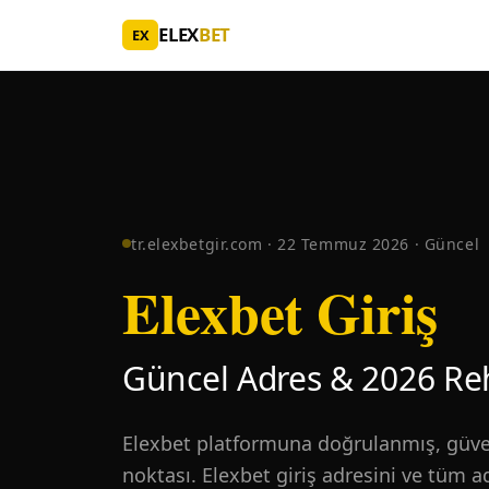
ELEX
BET
EX
tr.elexbetgir.com · 22 Temmuz 2026 · Güncel
Elexbet Giriş
Güncel Adres & 2026 Re
Elexbet platformuna doğrulanmış, güvenl
noktası. Elexbet giriş adresini ve tüm 