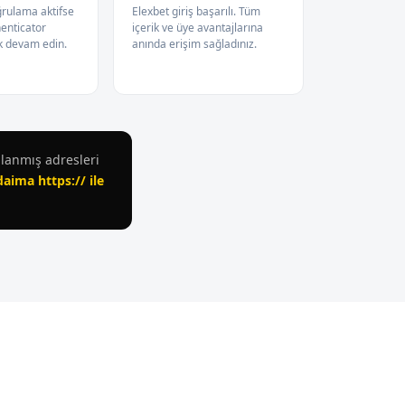
oğrulama aktifse
Elexbet giriş başarılı. Tüm
enticator
içerik ve üye avantajlarına
k devam edin.
anında erişim sağladınız.
ulanmış adresleri
aima https:// ile