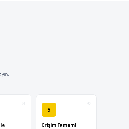
ayın.
5
la
Erişim Tamam!