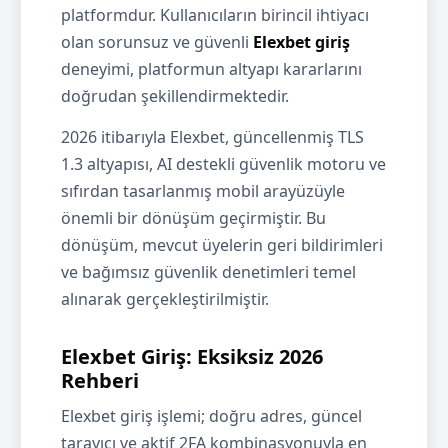
platformdur. Kullanıcıların birincil ihtiyacı
olan sorunsuz ve güvenli
Elexbet giriş
deneyimi, platformun altyapı kararlarını
doğrudan şekillendirmektedir.
2026 itibarıyla Elexbet, güncellenmiş TLS
1.3 altyapısı, AI destekli güvenlik motoru ve
sıfırdan tasarlanmış mobil arayüzüyle
önemli bir dönüşüm geçirmiştir. Bu
dönüşüm, mevcut üyelerin geri bildirimleri
ve bağımsız güvenlik denetimleri temel
alınarak gerçekleştirilmiştir.
Elexbet Giriş: Eksiksiz 2026
Rehberi
Elexbet giriş işlemi; doğru adres, güncel
tarayıcı ve aktif 2FA kombinasyonuyla en