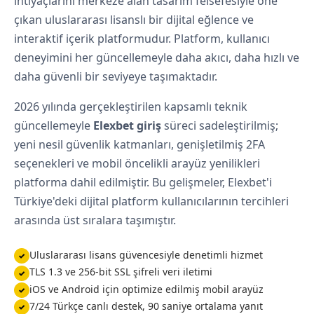
ihtiyaçlarını merkeze alan tasarım felsefesiyle öne
çıkan uluslararası lisanslı bir dijital eğlence ve
interaktif içerik platformudur. Platform, kullanıcı
deneyimini her güncellemeyle daha akıcı, daha hızlı ve
daha güvenli bir seviyeye taşımaktadır.
2026 yılında gerçekleştirilen kapsamlı teknik
güncellemeyle
Elexbet giriş
süreci sadeleştirilmiş;
yeni nesil güvenlik katmanları, genişletilmiş 2FA
seçenekleri ve mobil öncelikli arayüz yenilikleri
platforma dahil edilmiştir. Bu gelişmeler, Elexbet'i
Türkiye'deki dijital platform kullanıcılarının tercihleri
arasında üst sıralara taşımıştır.
Uluslararası lisans güvencesiyle denetimli hizmet
✓
TLS 1.3 ve 256-bit SSL şifreli veri iletimi
✓
iOS ve Android için optimize edilmiş mobil arayüz
✓
7/24 Türkçe canlı destek, 90 saniye ortalama yanıt
✓