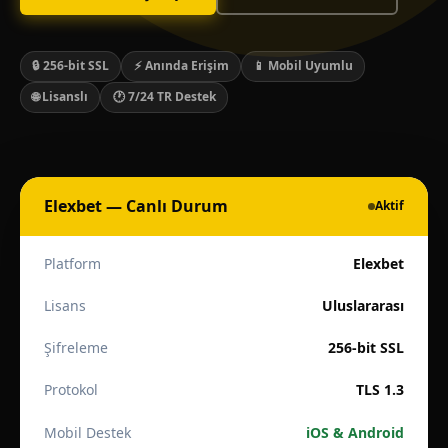
🔒 256-bit SSL
⚡ Anında Erişim
📱 Mobil Uyumlu
🌐 Lisanslı
🕐 7/24 TR Destek
Elexbet — Canlı Durum
Aktif
Platform
Elexbet
Lisans
Uluslararası
Şifreleme
256-bit SSL
Protokol
TLS 1.3
Mobil Destek
iOS & Android