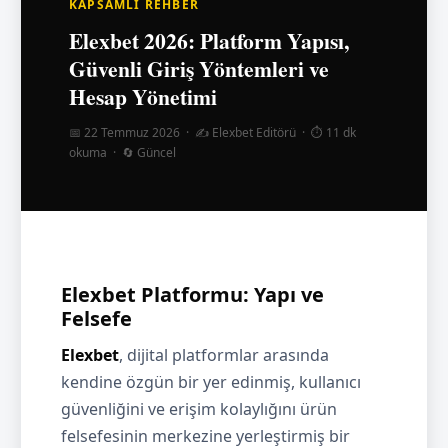
KAPSAMLI REHBER
Elexbet 2026: Platform Yapısı,
Güvenli Giriş Yöntemleri ve
Hesap Yönetimi
📅 22 Temmuz 2026 · ✍ Elexbet Editörü · ⏱ 11 dk
okuma · 🔄 Güncel
Elexbet Platformu: Yapı ve
Felsefe
Elexbet
, dijital platformlar arasında
kendine özgün bir yer edinmiş, kullanıcı
güvenliğini ve erişim kolaylığını ürün
felsefesinin merkezine yerleştirmiş bir