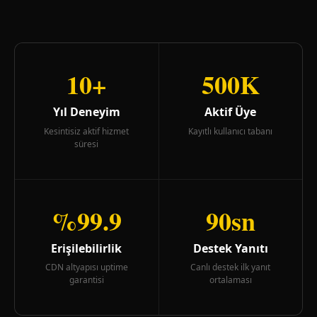
10+
500K
Yıl Deneyim
Aktif Üye
Kesintisiz aktif hizmet
Kayıtlı kullanıcı tabanı
süresi
%99.9
90sn
Erişilebilirlik
Destek Yanıtı
CDN altyapısı uptime
Canlı destek ilk yanıt
garantisi
ortalaması