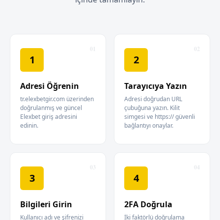
1
2
Adresi Öğrenin
Tarayıcıya Yazın
tr.elexbetgir.com üzerinden
Adresi doğrudan URL
doğrulanmış ve güncel
çubuğuna yazın. Kilit
Elexbet giriş adresini
simgesi ve https:// güvenli
edinin.
bağlantıyı onaylar.
3
4
Bilgileri Girin
2FA Doğrula
Kullanıcı adı ve şifrenizi
İki faktörlü doğrulama