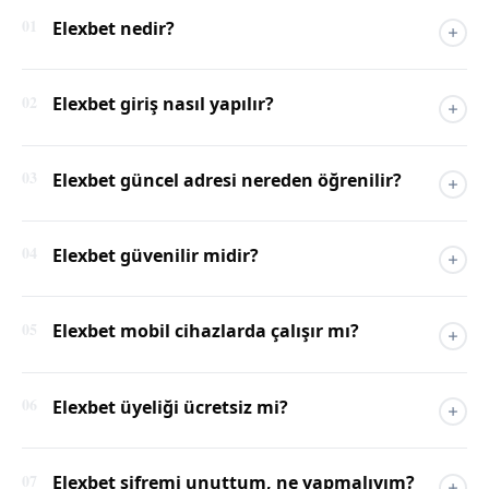
01
Elexbet nedir?
Elexbet, uluslararası lisans kapsamında faaliyet
02
Elexbet giriş nasıl yapılır?
gösteren, Türk kullanıcılara tam Türkçe arayüz ve 7/24
destek sunan dijital eğlence ve interaktif içerik
platformudur. Güvenlik odaklı altyapısı ve kesintisiz
tr.elexbetgir.com üzerinden doğrulanmış güncel
03
Elexbet güncel adresi nereden öğrenilir?
erişim altyapısıyla kullanıcı memnuniyetini öncelikli
Elexbet giriş adresini edinin. Adresi tarayıcınıza
hedef olarak benimseyen Elexbet, yıllar içinde güçlü
doğrudan yazın; URL'de kilit simgesi ve "https://"
bir üye tabanı oluşturmuştur.
olduğunu doğrulayın. Kullanıcı adı ve şifrenizi giriş
Elexbet güncel giriş adresi için tr.elexbetgir.com
04
Elexbet güvenilir midir?
formuna girin, Giriş butonuna tıklayın. 2FA aktifse
sayfasını düzenli olarak takip edin. Adres değişiklikleri
SMS ya da authenticator kodunuzu da girerek işlemi
anlık olarak güncellenmektedir. Arama motorlarından
tamamlayın.
ulaşılan sonuçlar her zaman resmi adres
Evet. Elexbet, uluslararası lisans çerçevesinde faaliyet
05
Elexbet mobil cihazlarda çalışır mı?
olmayabileceğinden, doğrulama için bu sayfayı
göstermekte olup bağımsız güvenlik denetimlerinden
kullanın ve adresi tarayıcınızda yer imi olarak
geçmektedir. 256-bit SSL şifreleme, TLS 1.3 protokolü
kaydedin.
ve yapay zeka destekli anomali tespiti, platformun
Evet. Elexbet'in 2026'da yenilenen duyarlı (responsive)
06
Elexbet üyeliği ücretsiz mi?
güvenlik standartlarını yüksek tutmaktadır.
arayüzü iOS ve Android'in tüm güncel sürümlerinde
sorunsuz çalışmaktadır. Ek uygulama indirmeye gerek
kalmadan mobil tarayıcıdan Elexbet giriş yapabilir,
Evet, Elexbet üyeliği tamamen ücretsizdir. Güncel
07
Elexbet şifremi unuttum, ne yapmalıyım?