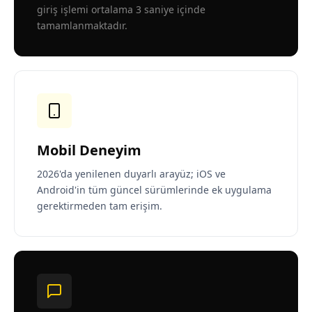
giriş işlemi ortalama 3 saniye içinde
tamamlanmaktadır.
Mobil Deneyim
2026'da yenilenen duyarlı arayüz; iOS ve
Android'in tüm güncel sürümlerinde ek uygulama
gerektirmeden tam erişim.