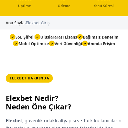
Uptime
Ödeme
Yanıt Süresi
Ana Sayfa
›
Elexbet Giriş
SSL Şifreli
Uluslararası Lisans
Bağımsız Denetim
✓
✓
✓
Mobil Optimize
Veri Güvenliği
Anında Erişim
✓
✓
✓
ELEXBET HAKKINDA
Elexbet Nedir?
Neden Öne Çıkar?
Elexbet
, güvenlik odaklı altyapısı ve Türk kullanıcıların