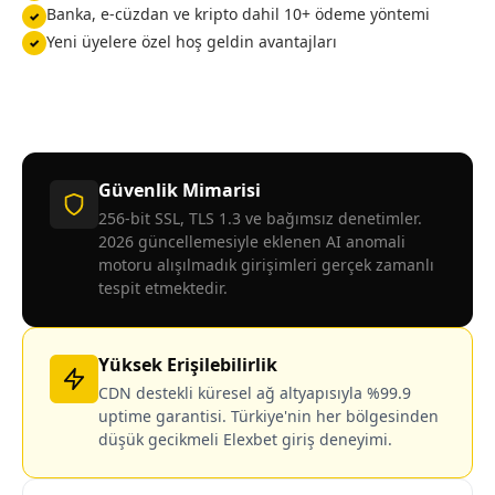
Banka, e-cüzdan ve kripto dahil 10+ ödeme yöntemi
✓
Yeni üyelere özel hoş geldin avantajları
✓
Güvenlik Mimarisi
256-bit SSL, TLS 1.3 ve bağımsız denetimler.
2026 güncellemesiyle eklenen AI anomali
motoru alışılmadık girişimleri gerçek zamanlı
tespit etmektedir.
Yüksek Erişilebilirlik
CDN destekli küresel ağ altyapısıyla %99.9
uptime garantisi. Türkiye'nin her bölgesinden
düşük gecikmeli Elexbet giriş deneyimi.