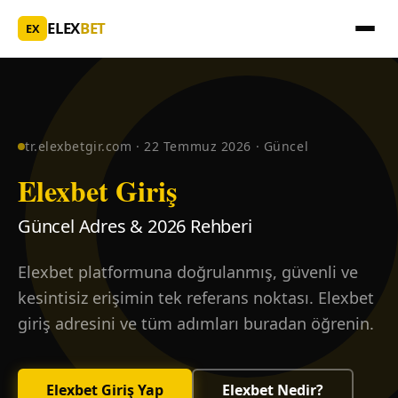
ELEX
BET
EX
tr.elexbetgir.com · 22 Temmuz 2026 · Güncel
Elexbet Giriş
Güncel Adres & 2026 Rehberi
Elexbet platformuna doğrulanmış, güvenli ve
kesintisiz erişimin tek referans noktası. Elexbet
giriş adresini ve tüm adımları buradan öğrenin.
Elexbet Giriş Yap
Elexbet Nedir?