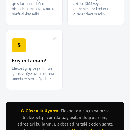
giriş formuna doğru
aktifse SMS veya
biçimde girin; büyük/küçük
authenticator kodunu
harfe dikkat edin.
girerek devam edin.
5
Erişim Tamam!
Elexbet giriş başarılı. Tüm
içerik ve üye avantajlarına
anında erişim sağladınız.
⚠ Güvenlik Uyarısı:
Elexbet giriş için yalnızca
tr.elexbetgir.com'da paylaşılan doğrulanmış
adresleri kullanın. Elexbet adını taklit eden sahte