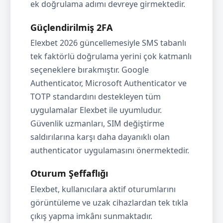
ek doğrulama adımı devreye girmektedir.
Güçlendirilmiş 2FA
Elexbet 2026 güncellemesiyle SMS tabanlı
tek faktörlü doğrulama yerini çok katmanlı
seçeneklere bırakmıştır. Google
Authenticator, Microsoft Authenticator ve
TOTP standardını destekleyen tüm
uygulamalar Elexbet ile uyumludur.
Güvenlik uzmanları, SIM değiştirme
saldırılarına karşı daha dayanıklı olan
authenticator uygulamasını önermektedir.
Oturum Şeffaflığı
Elexbet, kullanıcılara aktif oturumlarını
görüntüleme ve uzak cihazlardan tek tıkla
çıkış yapma imkânı sunmaktadır.