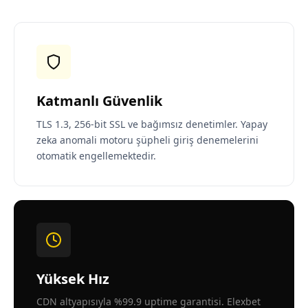
Katmanlı Güvenlik
TLS 1.3, 256-bit SSL ve bağımsız denetimler. Yapay
zeka anomali motoru şüpheli giriş denemelerini
otomatik engellemektedir.
Yüksek Hız
CDN altyapısıyla %99.9 uptime garantisi. Elexbet