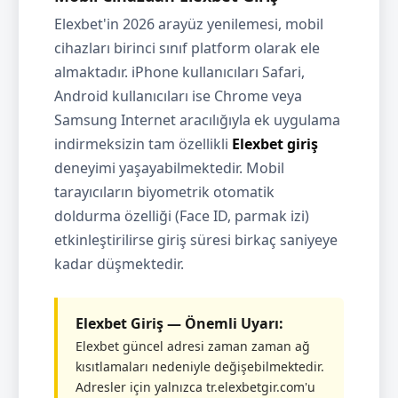
Elexbet'in 2026 arayüz yenilemesi, mobil
cihazları birinci sınıf platform olarak ele
almaktadır. iPhone kullanıcıları Safari,
Android kullanıcıları ise Chrome veya
Samsung Internet aracılığıyla ek uygulama
indirmeksizin tam özellikli
Elexbet giriş
deneyimi yaşayabilmektedir. Mobil
tarayıcıların biyometrik otomatik
doldurma özelliği (Face ID, parmak izi)
etkinleştirilirse giriş süresi birkaç saniyeye
kadar düşmektedir.
Elexbet Giriş — Önemli Uyarı:
Elexbet güncel adresi zaman zaman ağ
kısıtlamaları nedeniyle değişebilmektedir.
Adresler için yalnızca tr.elexbetgir.com'u