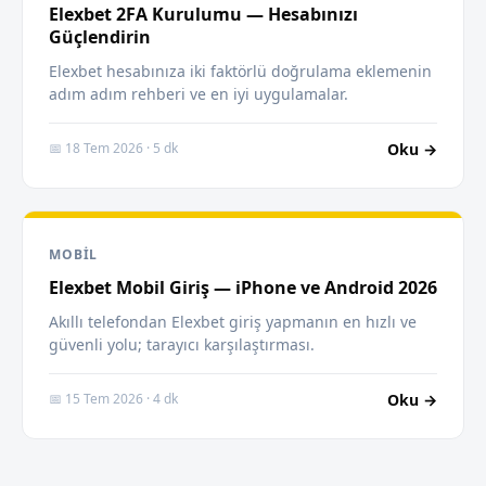
Elexbet 2FA Kurulumu — Hesabınızı
Güçlendirin
Elexbet hesabınıza iki faktörlü doğrulama eklemenin
adım adım rehberi ve en iyi uygulamalar.
Oku →
📅 18 Tem 2026 · 5 dk
MOBIL
Elexbet Mobil Giriş — iPhone ve Android 2026
Akıllı telefondan Elexbet giriş yapmanın en hızlı ve
güvenli yolu; tarayıcı karşılaştırması.
Oku →
📅 15 Tem 2026 · 4 dk