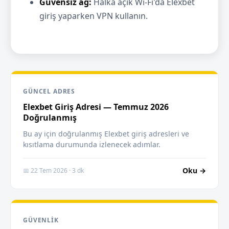
Güvensiz ağ:
Halka açık Wi-Fi'da Elexbet
giriş yaparken VPN kullanın.
GÜNCEL ADRES
Elexbet Giriş Adresi — Temmuz 2026
Doğrulanmış
Bu ay için doğrulanmış Elexbet giriş adresleri ve
kısıtlama durumunda izlenecek adımlar.
Oku →
📅 22 Tem 2026 · 3 dk
GÜVENLIK