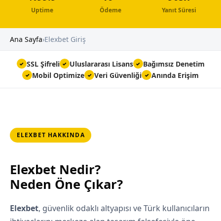
Uptime
Ödeme
Yanıt Süresi
Ana Sayfa
›
Elexbet Giriş
SSL Şifreli
Uluslararası Lisans
Bağımsız Denetim
✓
✓
✓
Mobil Optimize
Veri Güvenliği
Anında Erişim
✓
✓
✓
ELEXBET HAKKINDA
Elexbet Nedir?
Neden Öne Çıkar?
Elexbet
, güvenlik odaklı altyapısı ve Türk kullanıcıların