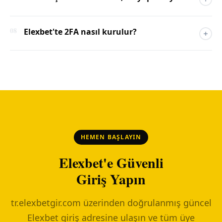
tüm özelliklere erişebilirsiniz.
adres üzerinden Kayıt Ol butonuna tıklayın, formu
doldurun ve e-posta veya SMS doğrulamasını
tamamlayın. Hesabınız hemen aktif olur ve hoş geldin
Elexbet giriş ekranındaki "Şifremi Unuttum"
08
Elexbet'te 2FA nasıl kurulur?
avantajlarına anında kavuşursunuz.
bağlantısına tıklayın. Üyelik e-posta adresinize
sıfırlama bağlantısı gönderilecektir. Bağlantı 15 dakika
geçerlidir. E-posta gelmezse spam klasörünüzü
Elexbet hesabınıza giriş yapın, sağ üstteki profil
kontrol edin; sorun devam ederse Elexbet canlı
menüsünden Güvenlik Ayarları'na gidin ve İki Faktörlü
desteğe başvurun.
Doğrulama seçeneğini aktif hale getirin. SMS veya
authenticator uygulama seçeneklerinden birini tercih
edin. SMS'e kıyasla authenticator uygulaması (Google,
Microsoft) SIM swap saldırılarına karşı çok daha
güvenlidir.
HEMEN BAŞLAYIN
Elexbet'e Güvenli
Giriş Yapın
tr.elexbetgir.com üzerinden doğrulanmış güncel
Elexbet giriş adresine ulaşın ve tüm üye