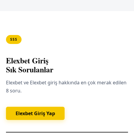
SSS
Elexbet Giriş
Sık Sorulanlar
Elexbet ve Elexbet giriş hakkında en çok merak edilen
8 soru.
Elexbet Giriş Yap