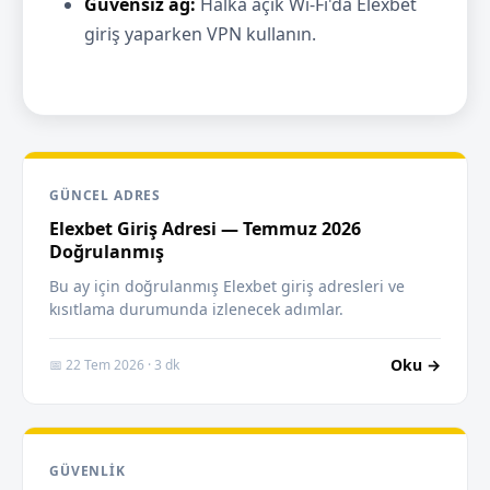
Güvensiz ağ:
Halka açık Wi-Fi'da Elexbet
giriş yaparken VPN kullanın.
GÜNCEL ADRES
Elexbet Giriş Adresi — Temmuz 2026
Doğrulanmış
Bu ay için doğrulanmış Elexbet giriş adresleri ve
kısıtlama durumunda izlenecek adımlar.
Oku →
📅 22 Tem 2026 · 3 dk
GÜVENLIK