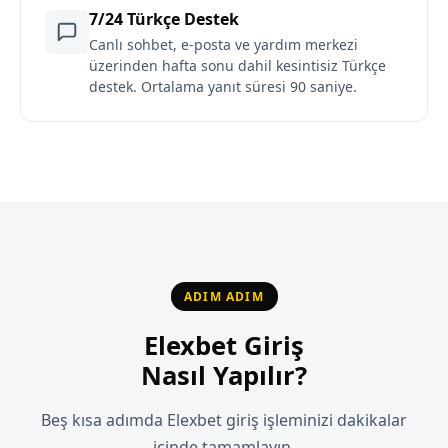
7/24 Türkçe Destek
Canlı sohbet, e-posta ve yardım merkezi
üzerinden hafta sonu dahil kesintisiz Türkçe
destek. Ortalama yanıt süresi 90 saniye.
ADIM ADIM
Elexbet Giriş
Nasıl Yapılır?
Beş kısa adımda Elexbet giriş işleminizi dakikalar
içinde tamamlayın.