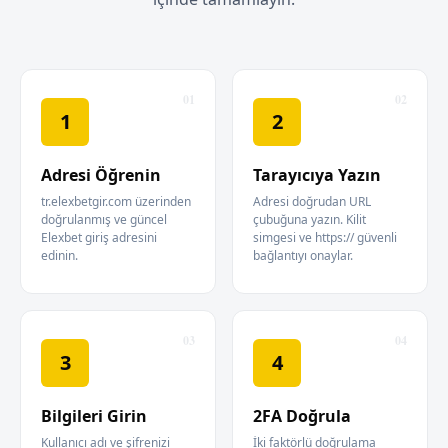
1
2
Adresi Öğrenin
Tarayıcıya Yazın
tr.elexbetgir.com üzerinden
Adresi doğrudan URL
doğrulanmış ve güncel
çubuğuna yazın. Kilit
Elexbet giriş adresini
simgesi ve https:// güvenli
edinin.
bağlantıyı onaylar.
3
4
Bilgileri Girin
2FA Doğrula
Kullanıcı adı ve şifrenizi
İki faktörlü doğrulama