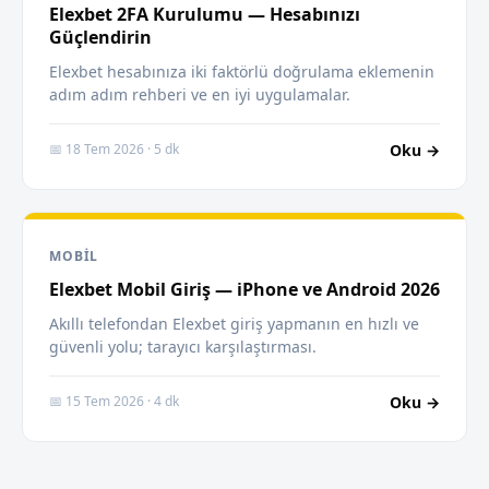
Elexbet 2FA Kurulumu — Hesabınızı
Güçlendirin
Elexbet hesabınıza iki faktörlü doğrulama eklemenin
adım adım rehberi ve en iyi uygulamalar.
Oku →
📅 18 Tem 2026 · 5 dk
MOBIL
Elexbet Mobil Giriş — iPhone ve Android 2026
Akıllı telefondan Elexbet giriş yapmanın en hızlı ve
güvenli yolu; tarayıcı karşılaştırması.
Oku →
📅 15 Tem 2026 · 4 dk