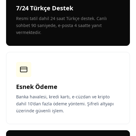
7/24 Türkçe Destek
Resmi tatil dahil 24 saat Türkçe destek. Canlı
sohbet 90 saniyede, e-posta 4 saatte yanıt
vermektedir.
Esnek Ödeme
Banka havalesi, kredi kartı, e-cüzdan ve kripto
dahil 10'dan fazla ödeme yöntemi. Şifreli altyapı
üzerinde güvenli işlem.