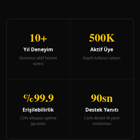
10+
500K
Yıl Deneyim
Aktif Üye
Kesintisiz aktif hizmet
Kayıtlı kullanıcı tabanı
süresi
%99.9
90sn
Erişilebilirlik
Destek Yanıtı
CDN altyapısı uptime
Canlı destek ilk yanıt
garantisi
ortalaması