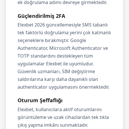
ek doğrulama adımı devreye girmektedir.
Güçlendirilmiş 2FA
Elexbet 2026 güncellemesiyle SMS tabanlı
tek faktörlü doğrulama yerini çok katmanlı
seçeneklere bırakmıştır. Google
Authenticator, Microsoft Authenticator ve
TOTP standardını destekleyen tüm
uygulamalar Elexbet ile uyumludur.
Güvenlik uzmanları, SIM değiştirme
saldırılarına karşı daha dayanıklı olan
authenticator uygulamasını önermektedir.
Oturum Şeffaflığı
Elexbet, kullanıcılara aktif oturumlarını
görüntüleme ve uzak cihazlardan tek tıkla
çıkış yapma imkânı sunmaktadır.