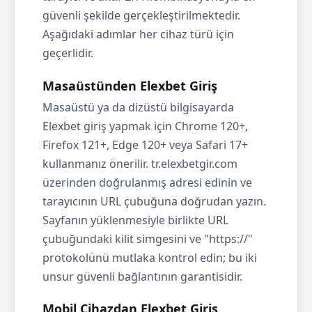
güvenli şekilde gerçekleştirilmektedir.
Aşağıdaki adımlar her cihaz türü için
geçerlidir.
Masaüstünden Elexbet Giriş
Masaüstü ya da dizüstü bilgisayarda
Elexbet giriş yapmak için Chrome 120+,
Firefox 121+, Edge 120+ veya Safari 17+
kullanmanız önerilir. tr.elexbetgir.com
üzerinden doğrulanmış adresi edinin ve
tarayıcının URL çubuğuna doğrudan yazın.
Sayfanın yüklenmesiyle birlikte URL
çubuğundaki kilit simgesini ve "https://"
protokolünü mutlaka kontrol edin; bu iki
unsur güvenli bağlantının garantisidir.
Mobil Cihazdan Elexbet Giriş