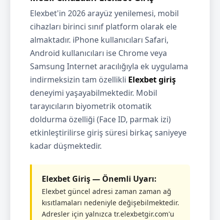
Elexbet'in 2026 arayüz yenilemesi, mobil
cihazları birinci sınıf platform olarak ele
almaktadır. iPhone kullanıcıları Safari,
Android kullanıcıları ise Chrome veya
Samsung Internet aracılığıyla ek uygulama
indirmeksizin tam özellikli
Elexbet giriş
deneyimi yaşayabilmektedir. Mobil
tarayıcıların biyometrik otomatik
doldurma özelliği (Face ID, parmak izi)
etkinleştirilirse giriş süresi birkaç saniyeye
kadar düşmektedir.
Elexbet Giriş — Önemli Uyarı:
Elexbet güncel adresi zaman zaman ağ
kısıtlamaları nedeniyle değişebilmektedir.
Adresler için yalnızca tr.elexbetgir.com'u