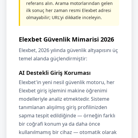
referans alın. Arama motorlarından gelen
ilk sonuç her zaman resmi Elexbet adresi
olmayabilir; URL'yi dikkatle inceleyin.
Elexbet Güvenlik Mimarisi 2026
Elexbet, 2026 yılında güvenlik altyapısını üç
temel alanda güçlendirmiştir:
AI Destekli Giriş Koruması
Elexbet'in yeni nesil güvenlik motoru, her
Elexbet giriş işlemini makine öğrenimi
modelleriyle analiz etmektedir. Sisteme
tanımlanan alışılmış giriş profilinizden
sapma tespit edildiğinde — örneğin farklı
bir coğrafi konum ya da daha önce
kullanılmamış bir cihaz — otomatik olarak