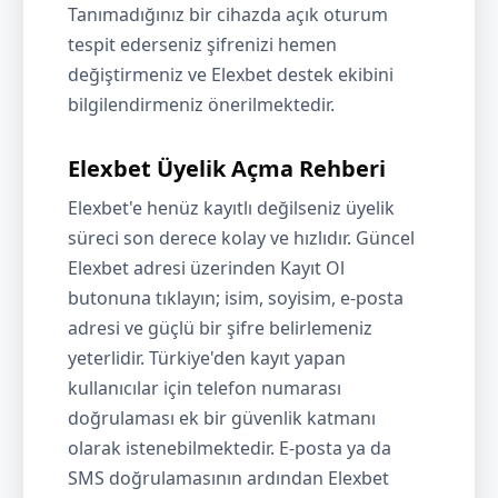
Tanımadığınız bir cihazda açık oturum
tespit ederseniz şifrenizi hemen
değiştirmeniz ve Elexbet destek ekibini
bilgilendirmeniz önerilmektedir.
Elexbet Üyelik Açma Rehberi
Elexbet'e henüz kayıtlı değilseniz üyelik
süreci son derece kolay ve hızlıdır. Güncel
Elexbet adresi üzerinden Kayıt Ol
butonuna tıklayın; isim, soyisim, e-posta
adresi ve güçlü bir şifre belirlemeniz
yeterlidir. Türkiye'den kayıt yapan
kullanıcılar için telefon numarası
doğrulaması ek bir güvenlik katmanı
olarak istenebilmektedir. E-posta ya da
SMS doğrulamasının ardından Elexbet