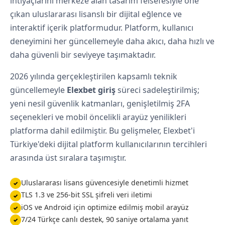
ihtiyaçlarını merkeze alan tasarım felsefesiyle öne
çıkan uluslararası lisanslı bir dijital eğlence ve
interaktif içerik platformudur. Platform, kullanıcı
deneyimini her güncellemeyle daha akıcı, daha hızlı ve
daha güvenli bir seviyeye taşımaktadır.
2026 yılında gerçekleştirilen kapsamlı teknik
güncellemeyle
Elexbet giriş
süreci sadeleştirilmiş;
yeni nesil güvenlik katmanları, genişletilmiş 2FA
seçenekleri ve mobil öncelikli arayüz yenilikleri
platforma dahil edilmiştir. Bu gelişmeler, Elexbet'i
Türkiye'deki dijital platform kullanıcılarının tercihleri
arasında üst sıralara taşımıştır.
Uluslararası lisans güvencesiyle denetimli hizmet
✓
TLS 1.3 ve 256-bit SSL şifreli veri iletimi
✓
iOS ve Android için optimize edilmiş mobil arayüz
✓
7/24 Türkçe canlı destek, 90 saniye ortalama yanıt
✓