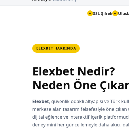
SSL Şifreli
Ulusl
✓
✓
ELEXBET HAKKINDA
Elexbet Nedir?
Neden Öne Çıkar
Elexbet
, güvenlik odaklı altyapısı ve Türk kull
merkeze alan tasarım felsefesiyle öne çıkan ul
dijital eğlence ve interaktif içerik platformud
deneyimini her güncellemeyle daha akıcı, dah