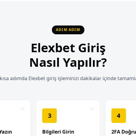
ADIM ADIM
Elexbet Giriş
Nasıl Yapılır?
kısa adımda Elexbet giriş işleminizi dakikalar içinde tamaml
3
4
 Yazın
Bilgileri Girin
2FA Doğru