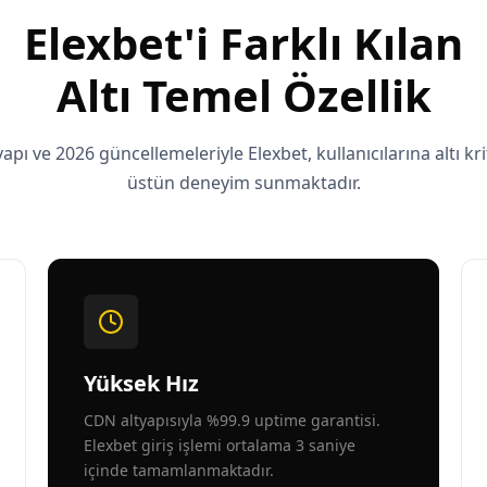
Elexbet'i Farklı Kılan
Altı Temel Özellik
apı ve 2026 güncellemeleriyle Elexbet, kullanıcılarına altı kr
üstün deneyim sunmaktadır.
Yüksek Hız
CDN altyapısıyla %99.9 uptime garantisi.
Elexbet giriş işlemi ortalama 3 saniye
içinde tamamlanmaktadır.