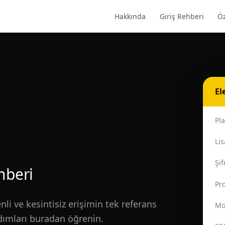
Hakkında
Giriş Rehberi
Öz
El
Pl
Li
Şi
hberi
Pr
i ve kesintisiz erişimin tek referans
Mo
adımları buradan öğrenin.