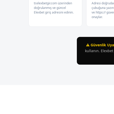
tr.elexbetgir.com üzerinden
Adresi doğruda
doğrulanmış ve güncel
çubuğuna yazın. 
Elexbet giriş adresini edinin.
ve https:// güve
onaylar.
⚠ Güvenlik Uyar
kullanın. Elexbet