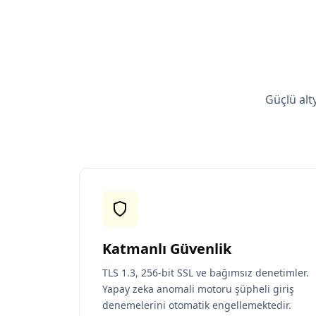
Güçlü alty
Katmanlı Güvenlik
TLS 1.3, 256-bit SSL ve bağımsız denetimler.
Yapay zeka anomali motoru şüpheli giriş
denemelerini otomatik engellemektedir.