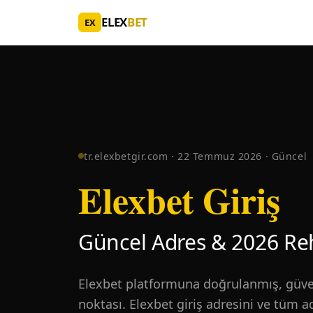
ELEX
BET
EX
tr.elexbetgir.com · 22 Temmuz 2026 · Güncel
Elexbet Giriş
Güncel Adres & 2026 Re
Elexbet platformuna doğrulanmış, güvenl
noktası. Elexbet giriş adresini ve tüm 