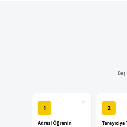
Beş 
1
2
Adresi Öğrenin
Tarayıcıya