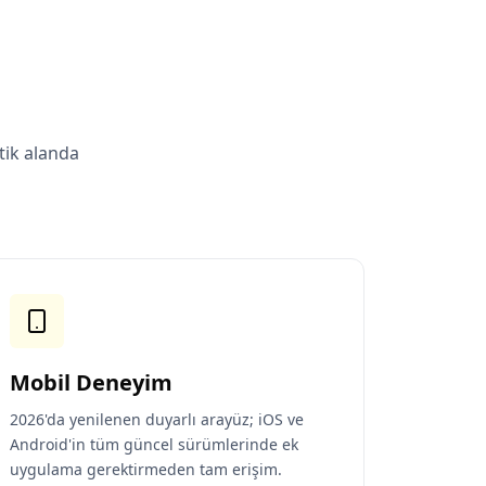
itik alanda
Mobil Deneyim
2026'da yenilenen duyarlı arayüz; iOS ve
Android'in tüm güncel sürümlerinde ek
uygulama gerektirmeden tam erişim.