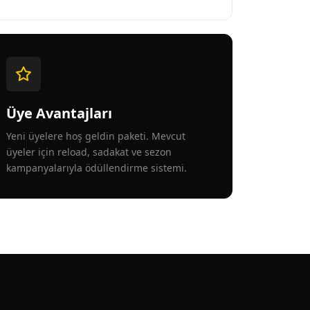
Üye Avantajları
Yeni üyelere hoş geldin paketi. Mevcut
üyeler için reload, sadakat ve sezon
kampanyalarıyla ödüllendirme sistemi.