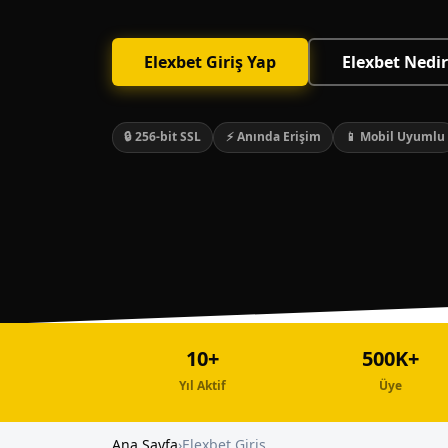
Elexbet Giriş Yap
Elexbet Nedir
🔒 256-bit SSL
⚡ Anında Erişim
📱 Mobil Uyumlu
10+
500K+
Yıl Aktif
Üye
Ana Sayfa
›
Elexbet Giriş