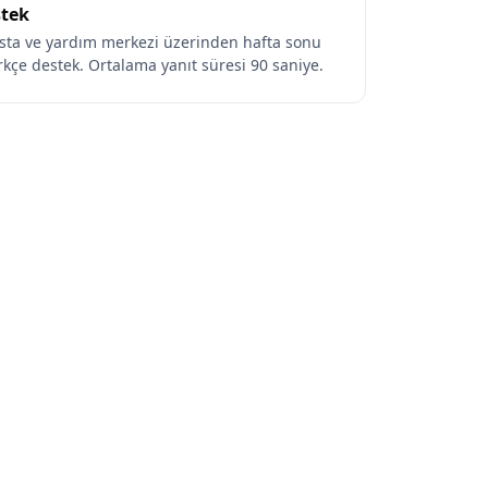
stek
osta ve yardım merkezi üzerinden hafta sonu
ürkçe destek. Ortalama yanıt süresi 90 saniye.