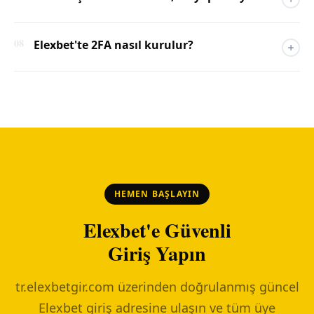
tüm özelliklere erişebilirsiniz.
adres üzerinden Kayıt Ol butonuna tıklayın, formu
doldurun ve e-posta veya SMS doğrulamasını
tamamlayın. Hesabınız hemen aktif olur ve hoş geldin
Elexbet giriş ekranındaki "Şifremi Unuttum"
08
Elexbet'te 2FA nasıl kurulur?
avantajlarına anında kavuşursunuz.
bağlantısına tıklayın. Üyelik e-posta adresinize
sıfırlama bağlantısı gönderilecektir. Bağlantı 15 dakika
geçerlidir. E-posta gelmezse spam klasörünüzü
Elexbet hesabınıza giriş yapın, sağ üstteki profil
kontrol edin; sorun devam ederse Elexbet canlı
menüsünden Güvenlik Ayarları'na gidin ve İki Faktörlü
desteğe başvurun.
Doğrulama seçeneğini aktif hale getirin. SMS veya
authenticator uygulama seçeneklerinden birini tercih
edin. SMS'e kıyasla authenticator uygulaması (Google,
Microsoft) SIM swap saldırılarına karşı çok daha
güvenlidir.
HEMEN BAŞLAYIN
Elexbet'e Güvenli
Giriş Yapın
tr.elexbetgir.com üzerinden doğrulanmış güncel
Elexbet giriş adresine ulaşın ve tüm üye