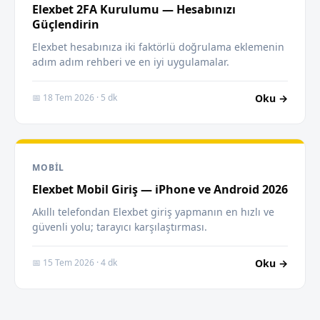
Elexbet 2FA Kurulumu — Hesabınızı
Güçlendirin
Elexbet hesabınıza iki faktörlü doğrulama eklemenin
adım adım rehberi ve en iyi uygulamalar.
Oku →
📅 18 Tem 2026 · 5 dk
MOBIL
Elexbet Mobil Giriş — iPhone ve Android 2026
Akıllı telefondan Elexbet giriş yapmanın en hızlı ve
güvenli yolu; tarayıcı karşılaştırması.
Oku →
📅 15 Tem 2026 · 4 dk