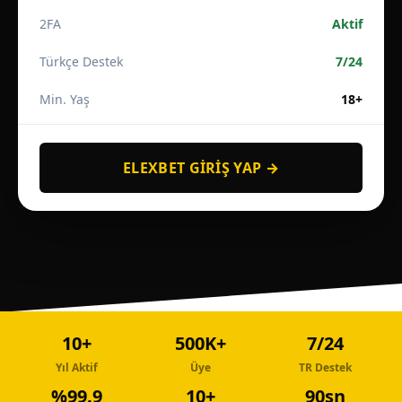
2FA
Aktif
Türkçe Destek
7/24
Min. Yaş
18+
ELEXBET GİRİŞ YAP →
10+
500K+
7/24
Yıl Aktif
Üye
TR Destek
%99.9
10+
90sn