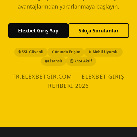
avantajlarından yararlanmaya başlayın.
Elexbet Giriş Yap
Sıkça Sorulanlar
🔒 SSL Güvenli
⚡ Anında Erişim
📱 Mobil Uyumlu
🌐 Lisanslı
🕐 7/24 Aktif
TR.ELEXBETGIR.COM — ELEXBET GİRİŞ
REHBERİ 2026