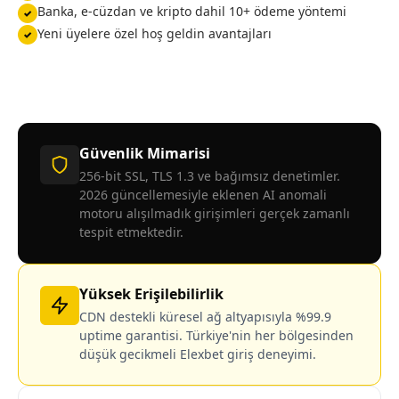
Banka, e-cüzdan ve kripto dahil 10+ ödeme yöntemi
✓
Yeni üyelere özel hoş geldin avantajları
✓
Güvenlik Mimarisi
256-bit SSL, TLS 1.3 ve bağımsız denetimler.
2026 güncellemesiyle eklenen AI anomali
motoru alışılmadık girişimleri gerçek zamanlı
tespit etmektedir.
Yüksek Erişilebilirlik
CDN destekli küresel ağ altyapısıyla %99.9
uptime garantisi. Türkiye'nin her bölgesinden
düşük gecikmeli Elexbet giriş deneyimi.