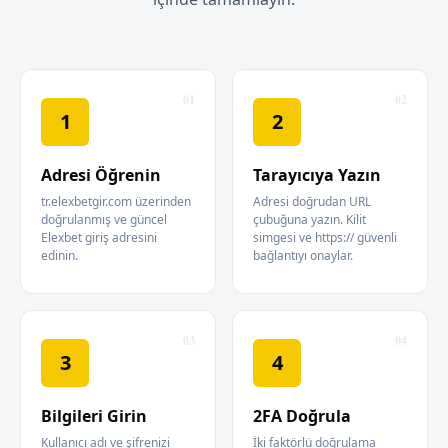
1
2
Adresi Öğrenin
Tarayıcıya Yazın
tr.elexbetgir.com üzerinden
Adresi doğrudan URL
doğrulanmış ve güncel
çubuğuna yazın. Kilit
Elexbet giriş adresini
simgesi ve https:// güvenli
edinin.
bağlantıyı onaylar.
3
4
Bilgileri Girin
2FA Doğrula
Kullanıcı adı ve şifrenizi
İki faktörlü doğrulama