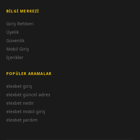
BILGI MERKEZI
Giriş Rehberi
Üyelik
Güvenlik
Mobil Giriş
İçerikler
POPÜLER ARAMALAR
elexbet giriş
elexbet güncel adres
elexbet nedir
elexbet mobil giriş
elexbet yardım