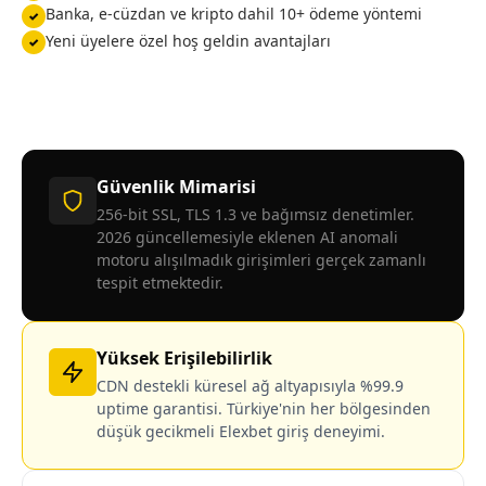
Banka, e-cüzdan ve kripto dahil 10+ ödeme yöntemi
✓
Yeni üyelere özel hoş geldin avantajları
✓
Güvenlik Mimarisi
256-bit SSL, TLS 1.3 ve bağımsız denetimler.
2026 güncellemesiyle eklenen AI anomali
motoru alışılmadık girişimleri gerçek zamanlı
tespit etmektedir.
Yüksek Erişilebilirlik
CDN destekli küresel ağ altyapısıyla %99.9
uptime garantisi. Türkiye'nin her bölgesinden
düşük gecikmeli Elexbet giriş deneyimi.