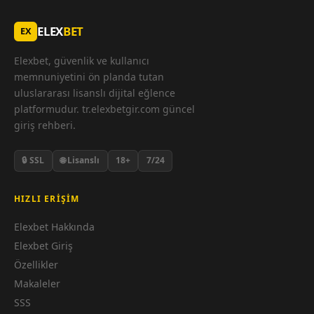
ELEX
BET
EX
Elexbet, güvenlik ve kullanıcı
memnuniyetini ön planda tutan
uluslararası lisanslı dijital eğlence
platformudur. tr.elexbetgir.com güncel
giriş rehberi.
🔒 SSL
🌐 Lisanslı
18+
7/24
HIZLI ERIŞIM
Elexbet Hakkında
Elexbet Giriş
Özellikler
Makaleler
SSS