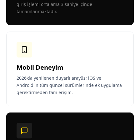
giriş işlemi ortalama 3 saniye içinde
tamamlanmaktadır.
Mobil Deneyim
2026'da yenilenen duyarlı arayüz; iOS ve
Android'in tüm güncel sürümlerinde ek uygulama
gerektirmeden tam erişim.