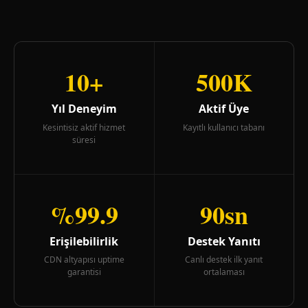
10+
500K
Yıl Deneyim
Aktif Üye
Kesintisiz aktif hizmet
Kayıtlı kullanıcı tabanı
süresi
%99.9
90sn
Erişilebilirlik
Destek Yanıtı
CDN altyapısı uptime
Canlı destek ilk yanıt
garantisi
ortalaması