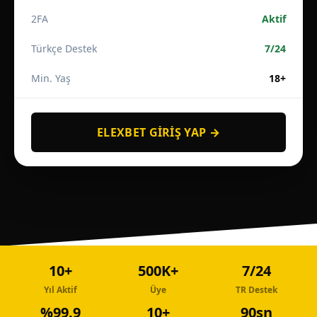
2FA
Aktif
Türkçe Destek
7/24
Min. Yaş
18+
ELEXBET GİRİŞ YAP →
10+
500K+
7/24
Yıl Aktif
Üye
TR Destek
%99.9
10+
90sn