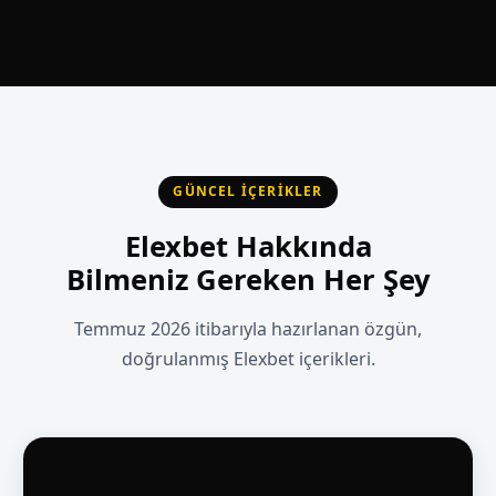
GÜNCEL İÇERIKLER
Elexbet Hakkında
Bilmeniz Gereken Her Şey
Temmuz 2026 itibarıyla hazırlanan özgün,
doğrulanmış Elexbet içerikleri.