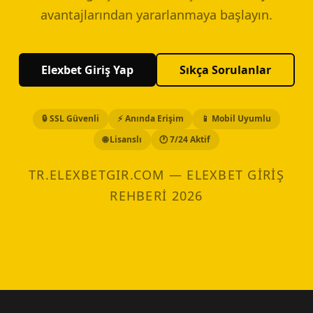
avantajlarından yararlanmaya başlayın.
Elexbet Giriş Yap
Sıkça Sorulanlar
🔒 SSL Güvenli
⚡ Anında Erişim
📱 Mobil Uyumlu
🌐 Lisanslı
🕐 7/24 Aktif
TR.ELEXBETGIR.COM — ELEXBET GİRİŞ
REHBERİ 2026