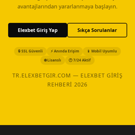
avantajlarından yararlanmaya başlayın.
Elexbet Giriş Yap
Sıkça Sorulanlar
🔒 SSL Güvenli
⚡ Anında Erişim
📱 Mobil Uyumlu
🌐 Lisanslı
🕐 7/24 Aktif
TR.ELEXBETGIR.COM — ELEXBET GİRİŞ
REHBERİ 2026