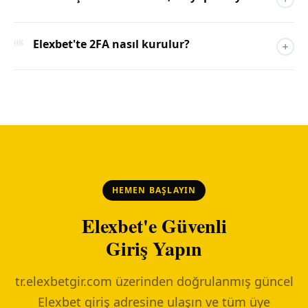
tüm özelliklere erişebilirsiniz.
adres üzerinden Kayıt Ol butonuna tıklayın, formu
doldurun ve e-posta veya SMS doğrulamasını
tamamlayın. Hesabınız hemen aktif olur ve hoş geldin
Elexbet giriş ekranındaki "Şifremi Unuttum"
08
Elexbet'te 2FA nasıl kurulur?
avantajlarına anında kavuşursunuz.
bağlantısına tıklayın. Üyelik e-posta adresinize
sıfırlama bağlantısı gönderilecektir. Bağlantı 15 dakika
geçerlidir. E-posta gelmezse spam klasörünüzü
Elexbet hesabınıza giriş yapın, sağ üstteki profil
kontrol edin; sorun devam ederse Elexbet canlı
menüsünden Güvenlik Ayarları'na gidin ve İki Faktörlü
desteğe başvurun.
Doğrulama seçeneğini aktif hale getirin. SMS veya
authenticator uygulama seçeneklerinden birini tercih
edin. SMS'e kıyasla authenticator uygulaması (Google,
Microsoft) SIM swap saldırılarına karşı çok daha
güvenlidir.
HEMEN BAŞLAYIN
Elexbet'e Güvenli
Giriş Yapın
tr.elexbetgir.com üzerinden doğrulanmış güncel
Elexbet giriş adresine ulaşın ve tüm üye