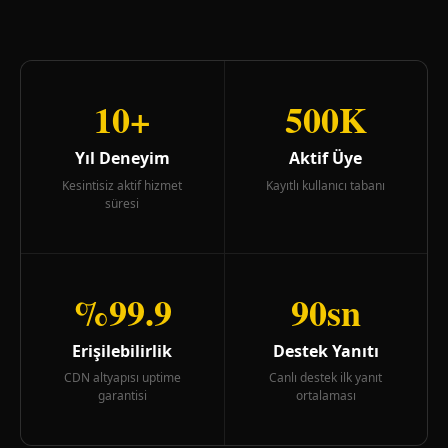
10+
500K
Yıl Deneyim
Aktif Üye
Kesintisiz aktif hizmet
Kayıtlı kullanıcı tabanı
süresi
%99.9
90sn
Erişilebilirlik
Destek Yanıtı
CDN altyapısı uptime
Canlı destek ilk yanıt
garantisi
ortalaması