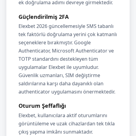
ek doğrulama adımı devreye girmektedir.
Güçlendirilmiş 2FA
Elexbet 2026 güncellemesiyle SMS tabanlı
tek faktörlü doğrulama yerini çok katmanlı
seçeneklere bırakmıştır. Google
Authenticator, Microsoft Authenticator ve
TOTP standardını destekleyen tüm
uygulamalar Elexbet ile uyumludur.
Güvenlik uzmanları, SIM değiştirme
saldırılarına karşı daha dayanıklı olan
authenticator uygulamasını önermektedir.
Oturum Şeffaflığı
Elexbet, kullanıcılara aktif oturumlarını
görüntüleme ve uzak cihazlardan tek tıkla
çıkış yapma imkânı sunmaktadır.