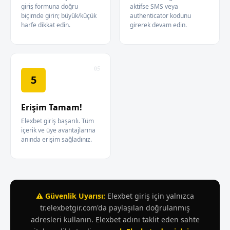
giriş formuna doğru
aktifse SMS veya
biçimde girin; büyük/küçük
authenticator kodunu
harfe dikkat edin.
girerek devam edin.
5
Erişim Tamam!
Elexbet giriş başarılı. Tüm
içerik ve üye avantajlarına
anında erişim sağladınız.
⚠ Güvenlik Uyarısı:
Elexbet giriş için yalnızca
tr.elexbetgir.com'da paylaşılan doğrulanmış
adresleri kullanın. Elexbet adını taklit eden sahte