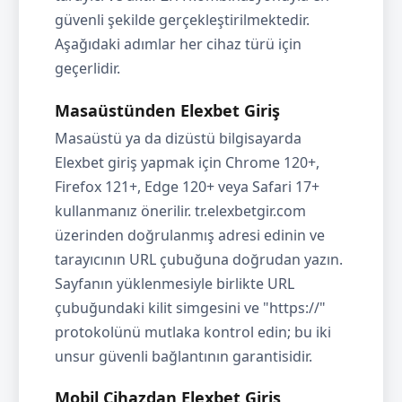
güvenli şekilde gerçekleştirilmektedir.
Aşağıdaki adımlar her cihaz türü için
geçerlidir.
Masaüstünden Elexbet Giriş
Masaüstü ya da dizüstü bilgisayarda
Elexbet giriş yapmak için Chrome 120+,
Firefox 121+, Edge 120+ veya Safari 17+
kullanmanız önerilir. tr.elexbetgir.com
üzerinden doğrulanmış adresi edinin ve
tarayıcının URL çubuğuna doğrudan yazın.
Sayfanın yüklenmesiyle birlikte URL
çubuğundaki kilit simgesini ve "https://"
protokolünü mutlaka kontrol edin; bu iki
unsur güvenli bağlantının garantisidir.
Mobil Cihazdan Elexbet Giriş