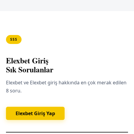
SSS
Elexbet Giriş
Sık Sorulanlar
Elexbet ve Elexbet giriş hakkında en çok merak edilen
8 soru.
Elexbet Giriş Yap