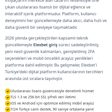
ihtiyaçlarını merkeze alan tasarım felsefesiyle öne
çıkan uluslararası lisanslı bir dijital eğlence ve
interaktif içerik platformudur. Platform, kullanıcı
deneyimini her güncellemeyle daha akıcı, daha hızlı ve
daha güvenli bir seviyeye taşımaktadır.
2026 yılında gerçekleştirilen kapsamlı teknik
güncellemeyle
Elexbet giriş
süreci sadeleştirilmiş;
yeni nesil güvenlik katmanları, genişletilmiş 2FA
seçenekleri ve mobil öncelikli arayüz yenilikleri
platforma dahil edilmiştir. Bu gelişmeler, Elexbet'i
Türkiye'deki dijital platform kullanıcılarının tercihleri
arasında üst sıralara taşımıştır.
Uluslararası lisans güvencesiyle denetimli hizmet
✓
TLS 1.3 ve 256-bit SSL şifreli veri iletimi
✓
iOS ve Android için optimize edilmiş mobil arayüz
✓
7/24 Türkçe canlı destek, 90 saniye ortalama yanıt
✓