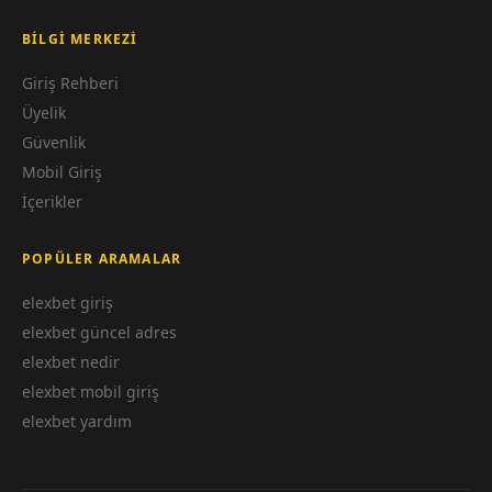
BILGI MERKEZI
Giriş Rehberi
Üyelik
Güvenlik
Mobil Giriş
İçerikler
POPÜLER ARAMALAR
elexbet giriş
elexbet güncel adres
elexbet nedir
elexbet mobil giriş
elexbet yardım