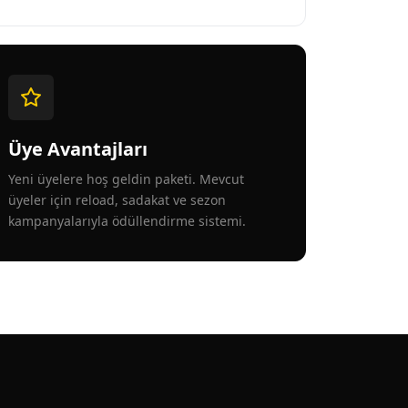
Üye Avantajları
Yeni üyelere hoş geldin paketi. Mevcut
üyeler için reload, sadakat ve sezon
kampanyalarıyla ödüllendirme sistemi.