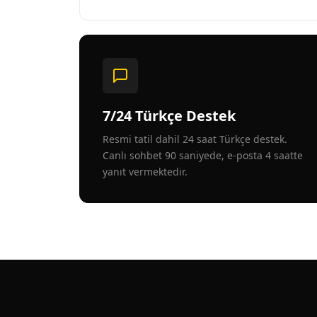
7/24 Türkçe Destek
Resmi tatil dahil 24 saat Türkçe destek.
Canlı sohbet 90 saniyede, e-posta 4 saatte
yanıt vermektedir.