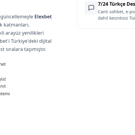
7/24 Türkçe De
Canlı sohbet, e-p
k güncellemeyle
Elexbet
dahil kesintisiz T
ik katmanları,
li arayüz yenilikleri
et'i Türkiye'deki dijital
t sıralara taşımıştır.
met
yüz
nıt
ntemi