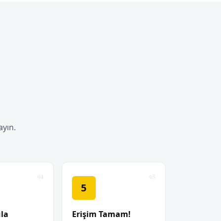
ayın.
5
la
Erişim Tamam!