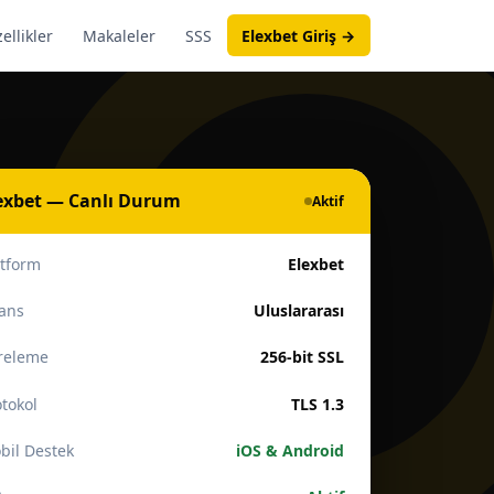
ellikler
Makaleler
SSS
Elexbet Giriş →
exbet — Canlı Durum
Aktif
atform
Elexbet
sans
Uluslararası
freleme
256-bit SSL
otokol
TLS 1.3
bil Destek
iOS & Android