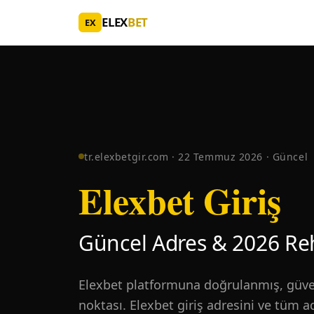
ELEX
BET
EX
tr.elexbetgir.com · 22 Temmuz 2026 · Güncel
Elexbet Giriş
Güncel Adres & 2026 Re
Elexbet platformuna doğrulanmış, güvenl
noktası. Elexbet giriş adresini ve tüm 