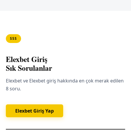
SSS
Elexbet Giriş
Sık Sorulanlar
Elexbet ve Elexbet giriş hakkında en çok merak edilen
8 soru.
Elexbet Giriş Yap