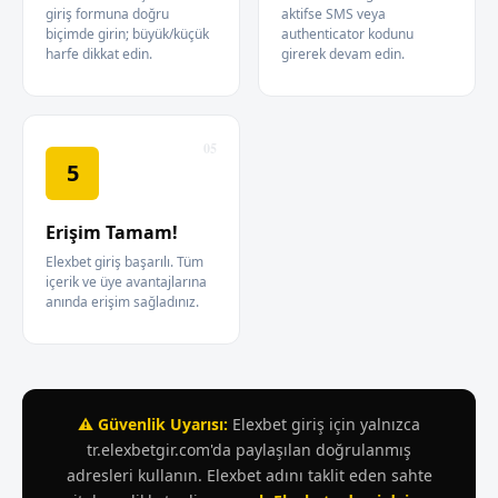
giriş formuna doğru
aktifse SMS veya
biçimde girin; büyük/küçük
authenticator kodunu
harfe dikkat edin.
girerek devam edin.
5
Erişim Tamam!
Elexbet giriş başarılı. Tüm
içerik ve üye avantajlarına
anında erişim sağladınız.
⚠ Güvenlik Uyarısı:
Elexbet giriş için yalnızca
tr.elexbetgir.com'da paylaşılan doğrulanmış
adresleri kullanın. Elexbet adını taklit eden sahte