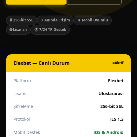
🔒 256-bit SSL
⚡ Anında Erişim
📱 Mobil Uyumlu
🌐 Lisanslı
🕐 7/24 TR Destek
Elexbet — Canlı Durum
Aktif
Platform
Elexbet
Lisans
Uluslararası
Şifreleme
256-bit SSL
Protokol
TLS 1.3
Mobil Destek
iOS & Android