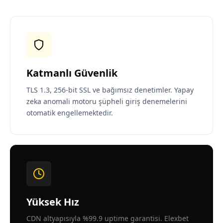
Katmanlı Güvenlik
TLS 1.3, 256-bit SSL ve bağımsız denetimler. Yapay
zeka anomali motoru şüpheli giriş denemelerini
otomatik engellemektedir.
Yüksek Hız
CDN altyapısıyla %99.9 uptime garantisi. Elexbet