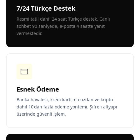
7/24 Türkçe Destek
Resmi tatil dahil 24 saat Türkçe destek. Canlı
sohbet 90 saniyede, e-posta 4 saatte yanıt
vermektedir.
Esnek Ödeme
Banka havalesi, kredi kartı, e-cüzdan ve kripto
dahil 10'dan fazla ödeme yöntemi. Şifreli altyapı
üzerinde güvenli işlem.