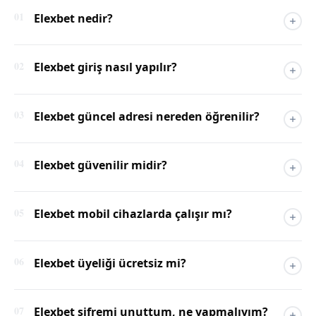
01
Elexbet nedir?
Elexbet, uluslararası lisans kapsamında faaliyet
02
Elexbet giriş nasıl yapılır?
gösteren, Türk kullanıcılara tam Türkçe arayüz ve 7/24
destek sunan dijital eğlence ve interaktif içerik
platformudur. Güvenlik odaklı altyapısı ve kesintisiz
tr.elexbetgir.com üzerinden doğrulanmış güncel
03
Elexbet güncel adresi nereden öğrenilir?
erişim altyapısıyla kullanıcı memnuniyetini öncelikli
Elexbet giriş adresini edinin. Adresi tarayıcınıza
hedef olarak benimseyen Elexbet, yıllar içinde güçlü
doğrudan yazın; URL'de kilit simgesi ve "https://"
bir üye tabanı oluşturmuştur.
olduğunu doğrulayın. Kullanıcı adı ve şifrenizi giriş
Elexbet güncel giriş adresi için tr.elexbetgir.com
04
Elexbet güvenilir midir?
formuna girin, Giriş butonuna tıklayın. 2FA aktifse
sayfasını düzenli olarak takip edin. Adres değişiklikleri
SMS ya da authenticator kodunuzu da girerek işlemi
anlık olarak güncellenmektedir. Arama motorlarından
tamamlayın.
ulaşılan sonuçlar her zaman resmi adres
Evet. Elexbet, uluslararası lisans çerçevesinde faaliyet
05
Elexbet mobil cihazlarda çalışır mı?
olmayabileceğinden, doğrulama için bu sayfayı
göstermekte olup bağımsız güvenlik denetimlerinden
kullanın ve adresi tarayıcınızda yer imi olarak
geçmektedir. 256-bit SSL şifreleme, TLS 1.3 protokolü
kaydedin.
ve yapay zeka destekli anomali tespiti, platformun
Evet. Elexbet'in 2026'da yenilenen duyarlı (responsive)
06
Elexbet üyeliği ücretsiz mi?
güvenlik standartlarını yüksek tutmaktadır.
arayüzü iOS ve Android'in tüm güncel sürümlerinde
sorunsuz çalışmaktadır. Ek uygulama indirmeye gerek
kalmadan mobil tarayıcıdan Elexbet giriş yapabilir,
Evet, Elexbet üyeliği tamamen ücretsizdir. Güncel
07
Elexbet şifremi unuttum, ne yapmalıyım?