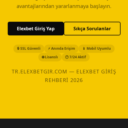
avantajlarından yararlanmaya başlayın.
Elexbet Giriş Yap
Sıkça Sorulanlar
🔒 SSL Güvenli
⚡ Anında Erişim
📱 Mobil Uyumlu
🌐 Lisanslı
🕐 7/24 Aktif
TR.ELEXBETGIR.COM — ELEXBET GİRİŞ
REHBERİ 2026