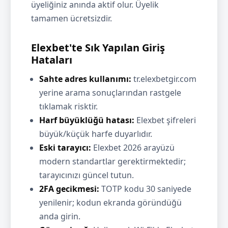
üyeliğiniz anında aktif olur. Üyelik
tamamen ücretsizdir.
Elexbet'te Sık Yapılan Giriş
Hataları
Sahte adres kullanımı:
tr.elexbetgir.com
yerine arama sonuçlarından rastgele
tıklamak risktir.
Harf büyüklüğü hatası:
Elexbet şifreleri
büyük/küçük harfe duyarlıdır.
Eski tarayıcı:
Elexbet 2026 arayüzü
modern standartlar gerektirmektedir;
tarayıcınızı güncel tutun.
2FA gecikmesi:
TOTP kodu 30 saniyede
yenilenir; kodun ekranda göründüğü
anda girin.