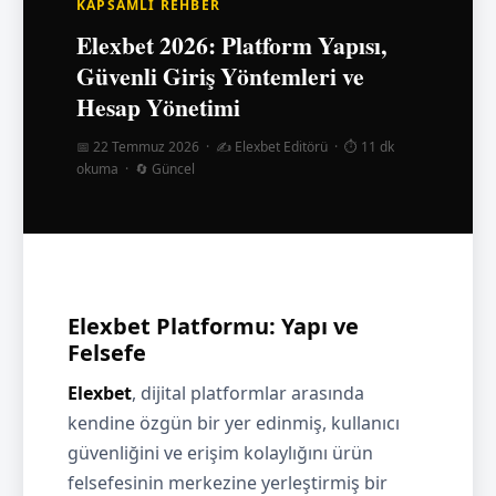
KAPSAMLI REHBER
Elexbet 2026: Platform Yapısı,
Güvenli Giriş Yöntemleri ve
Hesap Yönetimi
📅 22 Temmuz 2026 · ✍ Elexbet Editörü · ⏱ 11 dk
okuma · 🔄 Güncel
Elexbet Platformu: Yapı ve
Felsefe
Elexbet
, dijital platformlar arasında
kendine özgün bir yer edinmiş, kullanıcı
güvenliğini ve erişim kolaylığını ürün
felsefesinin merkezine yerleştirmiş bir