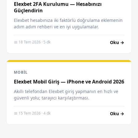
Elexbet 2FA Kurulumu — Hesabınızı
Güçlendirin
Elexbet hesabınıza iki faktörlü doğrulama eklemenin
adım adım rehberi ve en iyi uygulamalar.
Oku →
📅 18 Tem 2026 · 5 dk
MOBIL
Elexbet Mobil Giriş — iPhone ve Android 2026
Akıllı telefondan Elexbet giriş yapmanın en hızlı ve
güvenli yolu; tarayıcı karşılaştırması.
Oku →
📅 15 Tem 2026 · 4 dk