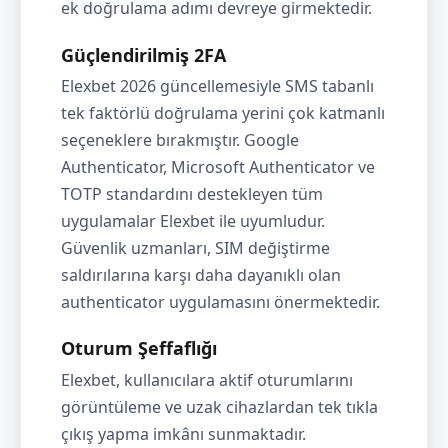
ek doğrulama adımı devreye girmektedir.
Güçlendirilmiş 2FA
Elexbet 2026 güncellemesiyle SMS tabanlı
tek faktörlü doğrulama yerini çok katmanlı
seçeneklere bırakmıştır. Google
Authenticator, Microsoft Authenticator ve
TOTP standardını destekleyen tüm
uygulamalar Elexbet ile uyumludur.
Güvenlik uzmanları, SIM değiştirme
saldırılarına karşı daha dayanıklı olan
authenticator uygulamasını önermektedir.
Oturum Şeffaflığı
Elexbet, kullanıcılara aktif oturumlarını
görüntüleme ve uzak cihazlardan tek tıkla
çıkış yapma imkânı sunmaktadır.