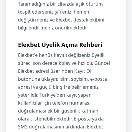
Tanımadığınız bir cihazda açık oturum
tespit ederseniz şifrenizi hemen
değiştirmeniz ve Elexbet destek ekibini
bilgilendirmeniz önerilmektedir.
Elexbet Üyelik Açma Rehberi
Elexbet'e henüz kayıtlı değilseniz üyelik
süreci son derece kolay ve hızlıdır. Güncel
Elexbet adresi üzerinden Kayıt Ol
butonuna tıklayın; isim, soyisim, e-posta
adresi ve güçlü bir şifre belirlemeniz
yeterlidir. Türkiye'den kayıt yapan
kullanıcılar için telefon numarası
doğrulaması ek bir güvenlik katmanı
olarak istenebilmektedir. E-posta ya da
SMS doğrulamasının ardından Elexbet