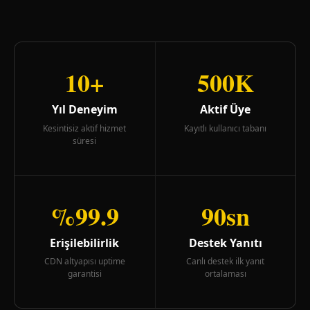
10+
500K
Yıl Deneyim
Aktif Üye
Kesintisiz aktif hizmet
Kayıtlı kullanıcı tabanı
süresi
%99.9
90sn
Erişilebilirlik
Destek Yanıtı
CDN altyapısı uptime
Canlı destek ilk yanıt
garantisi
ortalaması