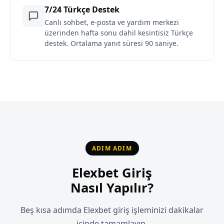
7/24 Türkçe Destek
Canlı sohbet, e-posta ve yardım merkezi
üzerinden hafta sonu dahil kesintisiz Türkçe
destek. Ortalama yanıt süresi 90 saniye.
ADIM ADIM
Elexbet Giriş
Nasıl Yapılır?
Beş kısa adımda Elexbet giriş işleminizi dakikalar
içinde tamamlayın.