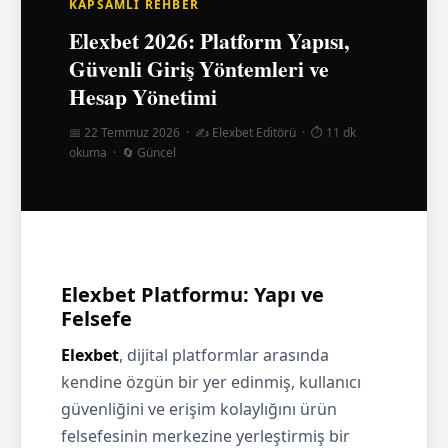
KAPSAMLI REHBER
Elexbet 2026: Platform Yapısı,
Güvenli Giriş Yöntemleri ve
Hesap Yönetimi
📅 22 Temmuz 2026 · ✍ Elexbet Editörü · ⏱ 11 dk
okuma · 🔄 Güncel
Elexbet Platformu: Yapı ve
Felsefe
Elexbet
, dijital platformlar arasında
kendine özgün bir yer edinmiş, kullanıcı
güvenliğini ve erişim kolaylığını ürün
felsefesinin merkezine yerleştirmiş bir