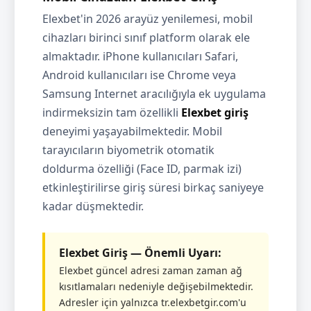
Elexbet'in 2026 arayüz yenilemesi, mobil
cihazları birinci sınıf platform olarak ele
almaktadır. iPhone kullanıcıları Safari,
Android kullanıcıları ise Chrome veya
Samsung Internet aracılığıyla ek uygulama
indirmeksizin tam özellikli
Elexbet giriş
deneyimi yaşayabilmektedir. Mobil
tarayıcıların biyometrik otomatik
doldurma özelliği (Face ID, parmak izi)
etkinleştirilirse giriş süresi birkaç saniyeye
kadar düşmektedir.
Elexbet Giriş — Önemli Uyarı:
Elexbet güncel adresi zaman zaman ağ
kısıtlamaları nedeniyle değişebilmektedir.
Adresler için yalnızca tr.elexbetgir.com'u