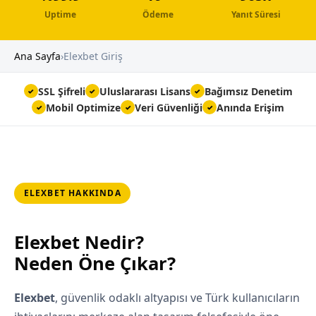
Uptime
Ödeme
Yanıt Süresi
Ana Sayfa
›
Elexbet Giriş
SSL Şifreli
Uluslararası Lisans
Bağımsız Denetim
✓
✓
✓
Mobil Optimize
Veri Güvenliği
Anında Erişim
✓
✓
✓
ELEXBET HAKKINDA
Elexbet Nedir?
Neden Öne Çıkar?
Elexbet
, güvenlik odaklı altyapısı ve Türk kullanıcıların