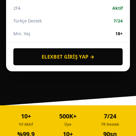
2FA
Aktif
Türkçe Destek
7/24
Min. Yaş
18+
ELEXBET GİRİŞ YAP →
10+
500K+
7/24
Yıl Aktif
Üye
TR Destek
%99.9
10+
90sn