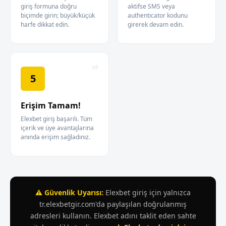
giriş formuna doğru
aktifse SMS veya
biçimde girin; büyük/küçük
authenticator kodunu
harfe dikkat edin.
girerek devam edin.
5
Erişim Tamam!
Elexbet giriş başarılı. Tüm
içerik ve üye avantajlarına
anında erişim sağladınız.
⚠ Güvenlik Uyarısı:
Elexbet giriş için yalnızca
tr.elexbetgir.com'da paylaşılan doğrulanmış
adresleri kullanın. Elexbet adını taklit eden sahte