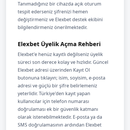
Tanımadığınız bir cihazda açık oturum
tespit ederseniz şifrenizi hemen
değiştirmeniz ve Elexbet destek ekibini
bilgilendirmeniz önerilmektedir.
Elexbet Üyelik Açma Rehberi
Elexbet'e henüz kayıtlı değilseniz üyelik
süreci son derece kolay ve hızlıdır. Güncel
Elexbet adresi üzerinden Kayıt Ol
butonuna tıklayın; isim, soyisim, e-posta
adresi ve güçlü bir şifre belirlemeniz
yeterlidir. Türkiye'den kayıt yapan
kullanıcılar için telefon numarası
doğrulaması ek bir güvenlik katmanı
olarak istenebilmektedir. E-posta ya da
SMS doğrulamasının ardından Elexbet