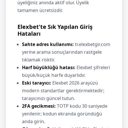
üyeliğiniz anında aktif olur. Üyelik
tamamen ücretsizdir.
Elexbet'te Sık Yapılan Giriş
Hataları
Sahte adres kullanımı:
tr.elexbetgir.com
yerine arama sonuçlarından rastgele
tıklamak risktir.
Harf büyüklüğü hatası:
Elexbet şifreleri
büyük/küçük harfe duyarlıdır.
Eski tarayıcı:
Elexbet 2026 arayüzü
modern standartlar gerektirmektedir;
tarayıcınızı güncel tutun.
2FA gecikmesi:
TOTP kodu 30 saniyede
yenilenir; kodun ekranda göründüğü
anda girin.