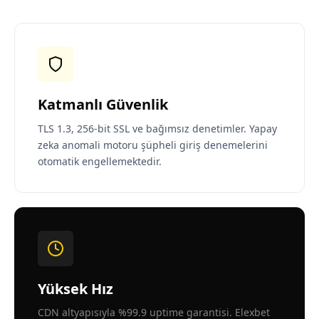
Katmanlı Güvenlik
TLS 1.3, 256-bit SSL ve bağımsız denetimler. Yapay
zeka anomali motoru şüpheli giriş denemelerini
otomatik engellemektedir.
Yüksek Hız
CDN altyapısıyla %99.9 uptime garantisi. Elexbet