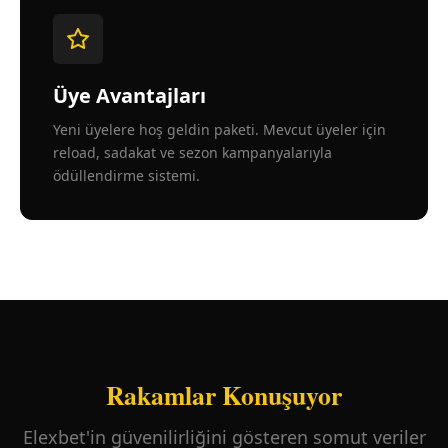
Üye Avantajları
Yeni üyelere hoş geldin paketi. Mevcut üyeler için
reload, sadakat ve sezon kampanyalarıyla
ödüllendirme sistemi.
Rakamlar Konuşuyor
Elexbet'in güvenilirliğini gösteren somut veriler