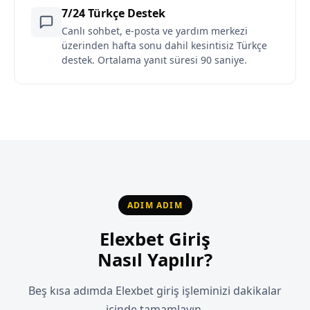
7/24 Türkçe Destek
Canlı sohbet, e-posta ve yardım merkezi
üzerinden hafta sonu dahil kesintisiz Türkçe
destek. Ortalama yanıt süresi 90 saniye.
ADIM ADIM
Elexbet Giriş
Nasıl Yapılır?
Beş kısa adımda Elexbet giriş işleminizi dakikalar
içinde tamamlayın.