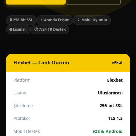
🔒 256-bit SSL
⚡ Anında Erişim
📱 Mobil Uyumlu
🌐 Lisanslı
🕐 7/24 TR Destek
Elexbet — Canlı Durum
Aktif
Platform
Elexbet
Lisans
Uluslararası
Şifreleme
256-bit SSL
Protokol
TLS 1.3
Mobil Destek
iOS & Android