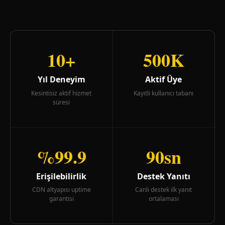
10+
500K
Yıl Deneyim
Aktif Üye
Kesintisiz aktif hizmet
Kayıtlı kullanıcı tabanı
süresi
%99.9
90sn
Erişilebilirlik
Destek Yanıtı
CDN altyapısı uptime
Canlı destek ilk yanıt
garantisi
ortalaması