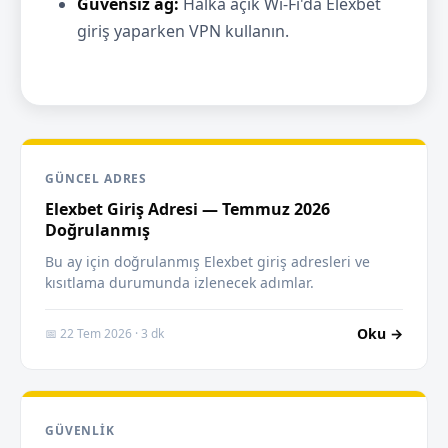
Güvensiz ağ:
Halka açık Wi-Fi'da Elexbet
giriş yaparken VPN kullanın.
GÜNCEL ADRES
Elexbet Giriş Adresi — Temmuz 2026
Doğrulanmış
Bu ay için doğrulanmış Elexbet giriş adresleri ve
kısıtlama durumunda izlenecek adımlar.
Oku →
📅 22 Tem 2026 · 3 dk
GÜVENLIK