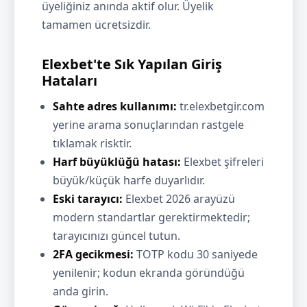
üyeliğiniz anında aktif olur. Üyelik
tamamen ücretsizdir.
Elexbet'te Sık Yapılan Giriş
Hataları
Sahte adres kullanımı:
tr.elexbetgir.com
yerine arama sonuçlarından rastgele
tıklamak risktir.
Harf büyüklüğü hatası:
Elexbet şifreleri
büyük/küçük harfe duyarlıdır.
Eski tarayıcı:
Elexbet 2026 arayüzü
modern standartlar gerektirmektedir;
tarayıcınızı güncel tutun.
2FA gecikmesi:
TOTP kodu 30 saniyede
yenilenir; kodun ekranda göründüğü
anda girin.