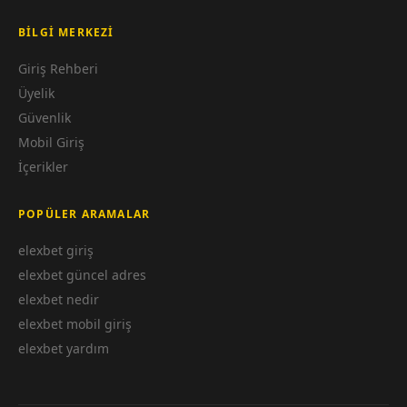
BILGI MERKEZI
Giriş Rehberi
Üyelik
Güvenlik
Mobil Giriş
İçerikler
POPÜLER ARAMALAR
elexbet giriş
elexbet güncel adres
elexbet nedir
elexbet mobil giriş
elexbet yardım