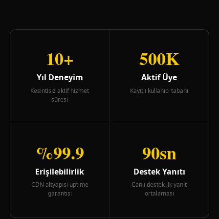
10+
500K
Yıl Deneyim
Aktif Üye
Kesintisiz aktif hizmet
Kayıtlı kullanıcı tabanı
süresi
%99.9
90sn
Erişilebilirlik
Destek Yanıtı
CDN altyapısı uptime
Canlı destek ilk yanıt
garantisi
ortalaması