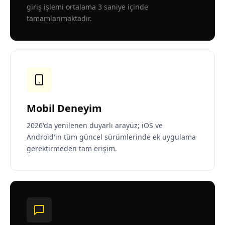
giriş işlemi ortalama 3 saniye içinde
tamamlanmaktadır.
Mobil Deneyim
2026'da yenilenen duyarlı arayüz; iOS ve
Android'in tüm güncel sürümlerinde ek uygulama
gerektirmeden tam erişim.