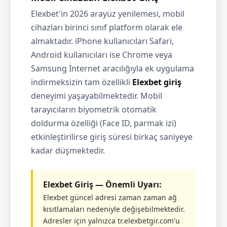
Elexbet'in 2026 arayüz yenilemesi, mobil
cihazları birinci sınıf platform olarak ele
almaktadır. iPhone kullanıcıları Safari,
Android kullanıcıları ise Chrome veya
Samsung Internet aracılığıyla ek uygulama
indirmeksizin tam özellikli
Elexbet giriş
deneyimi yaşayabilmektedir. Mobil
tarayıcıların biyometrik otomatik
doldurma özelliği (Face ID, parmak izi)
etkinleştirilirse giriş süresi birkaç saniyeye
kadar düşmektedir.
Elexbet Giriş — Önemli Uyarı:
Elexbet güncel adresi zaman zaman ağ
kısıtlamaları nedeniyle değişebilmektedir.
Adresler için yalnızca tr.elexbetgir.com'u