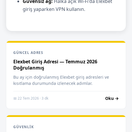
Güvensiz ağ:
Halka açık Wi-Fi'da Elexbet
giriş yaparken VPN kullanın.
GÜNCEL ADRES
Elexbet Giriş Adresi — Temmuz 2026
Doğrulanmış
Bu ay için doğrulanmış Elexbet giriş adresleri ve
kısıtlama durumunda izlenecek adımlar.
Oku →
📅 22 Tem 2026 · 3 dk
GÜVENLIK