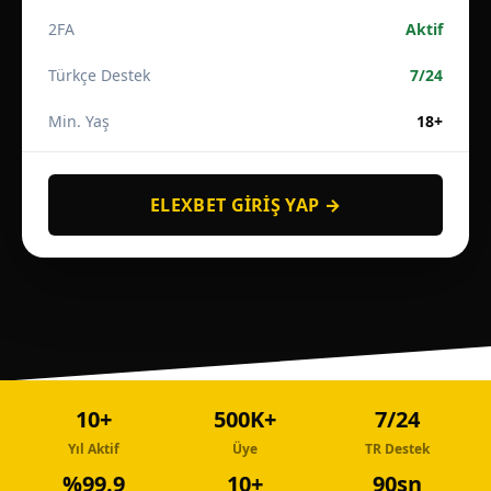
2FA
Aktif
Türkçe Destek
7/24
Min. Yaş
18+
ELEXBET GİRİŞ YAP →
10+
500K+
7/24
Yıl Aktif
Üye
TR Destek
%99.9
10+
90sn