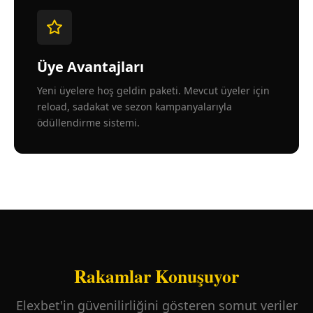
Üye Avantajları
Yeni üyelere hoş geldin paketi. Mevcut üyeler için
reload, sadakat ve sezon kampanyalarıyla
ödüllendirme sistemi.
Rakamlar Konuşuyor
Elexbet'in güvenilirliğini gösteren somut veriler