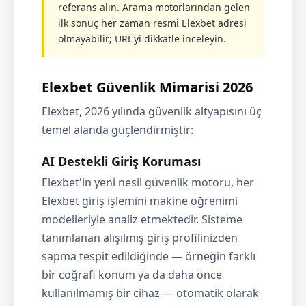
referans alın. Arama motorlarından gelen
ilk sonuç her zaman resmi Elexbet adresi
olmayabilir; URL'yi dikkatle inceleyin.
Elexbet Güvenlik Mimarisi 2026
Elexbet, 2026 yılında güvenlik altyapısını üç
temel alanda güçlendirmiştir:
AI Destekli Giriş Koruması
Elexbet'in yeni nesil güvenlik motoru, her
Elexbet giriş işlemini makine öğrenimi
modelleriyle analiz etmektedir. Sisteme
tanımlanan alışılmış giriş profilinizden
sapma tespit edildiğinde — örneğin farklı
bir coğrafi konum ya da daha önce
kullanılmamış bir cihaz — otomatik olarak