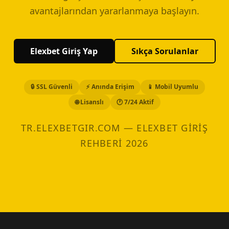
avantajlarından yararlanmaya başlayın.
Elexbet Giriş Yap
Sıkça Sorulanlar
🔒 SSL Güvenli
⚡ Anında Erişim
📱 Mobil Uyumlu
🌐 Lisanslı
🕐 7/24 Aktif
TR.ELEXBETGIR.COM — ELEXBET GİRİŞ
REHBERİ 2026