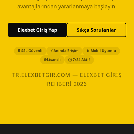
avantajlarından yararlanmaya başlayın.
Elexbet Giriş Yap
Sıkça Sorulanlar
🔒 SSL Güvenli
⚡ Anında Erişim
📱 Mobil Uyumlu
🌐 Lisanslı
🕐 7/24 Aktif
TR.ELEXBETGIR.COM — ELEXBET GİRİŞ
REHBERİ 2026