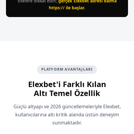
sitelere dikkat edin;
gerçek Elexbet adresi daima
https:// ile başlar.
PLATFORM AVANTAJLARI
Elexbet'i Farklı Kılan
Altı Temel Özellik
Güçlü altyapı ve 2026 güncellemeleriyle Elexbet,
kullanıcılarına altı kritik alanda üstün deneyim
sunmaktadır.