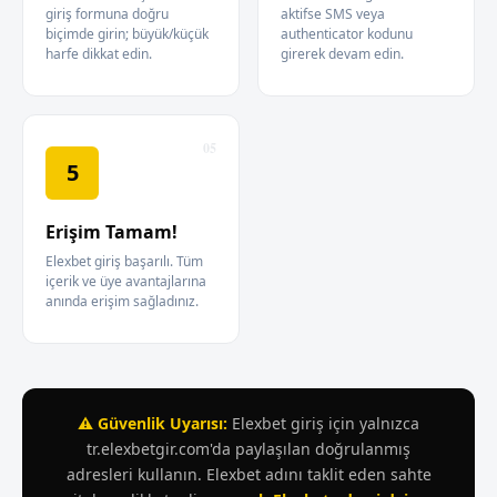
giriş formuna doğru
aktifse SMS veya
biçimde girin; büyük/küçük
authenticator kodunu
harfe dikkat edin.
girerek devam edin.
5
Erişim Tamam!
Elexbet giriş başarılı. Tüm
içerik ve üye avantajlarına
anında erişim sağladınız.
⚠ Güvenlik Uyarısı:
Elexbet giriş için yalnızca
tr.elexbetgir.com'da paylaşılan doğrulanmış
adresleri kullanın. Elexbet adını taklit eden sahte