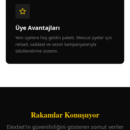
Üye Avantajları
Yeni üyelere hoş geldin paketi. Mevcut üyeler için
reload, sadakat ve sezon kampanyalarıyla
ödüllendirme sistemi.
Rakamlar Konuşuyor
Elexbet'in güvenilirliğini gösteren somut veriler