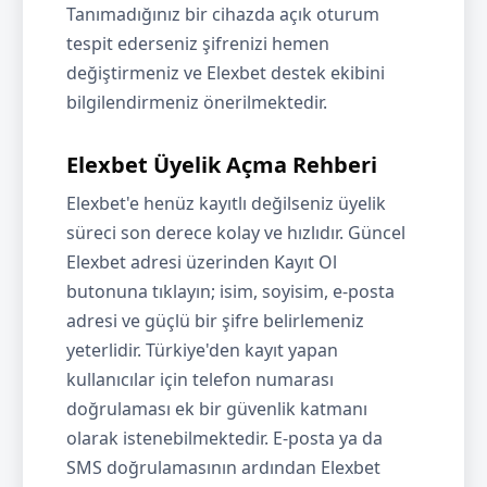
Tanımadığınız bir cihazda açık oturum
tespit ederseniz şifrenizi hemen
değiştirmeniz ve Elexbet destek ekibini
bilgilendirmeniz önerilmektedir.
Elexbet Üyelik Açma Rehberi
Elexbet'e henüz kayıtlı değilseniz üyelik
süreci son derece kolay ve hızlıdır. Güncel
Elexbet adresi üzerinden Kayıt Ol
butonuna tıklayın; isim, soyisim, e-posta
adresi ve güçlü bir şifre belirlemeniz
yeterlidir. Türkiye'den kayıt yapan
kullanıcılar için telefon numarası
doğrulaması ek bir güvenlik katmanı
olarak istenebilmektedir. E-posta ya da
SMS doğrulamasının ardından Elexbet