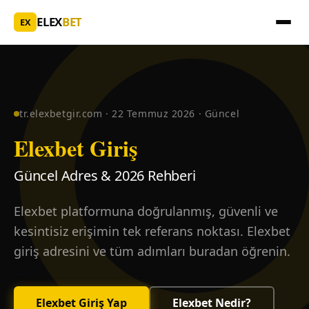
ELEX
BET
EX
tr.elexbetgir.com · 22 Temmuz 2026 · Güncel
Elexbet Giriş
Güncel Adres & 2026 Rehberi
Elexbet platformuna doğrulanmış, güvenli ve
kesintisiz erişimin tek referans noktası. Elexbet
giriş adresini ve tüm adımları buradan öğrenin.
Elexbet Giriş Yap
Elexbet Nedir?