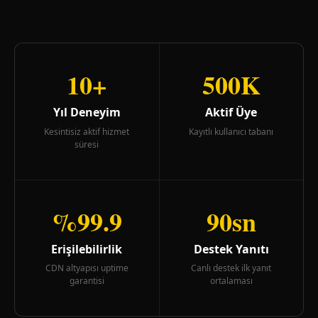
10+
500K
Yıl Deneyim
Aktif Üye
Kesintisiz aktif hizmet
Kayıtlı kullanıcı tabanı
süresi
%99.9
90sn
Erişilebilirlik
Destek Yanıtı
CDN altyapısı uptime
Canlı destek ilk yanıt
garantisi
ortalaması