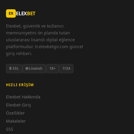
ELEX
BET
EX
Elexbet, güvenlik ve kullanıcı
memnuniyetini ön planda tutan
uluslararası lisanslı dijital eğlence
platformudur. tr.elexbetgir.com güncel
giriş rehberi.
🔒 SSL
🌐 Lisanslı
18+
7/24
HIZLI ERIŞIM
Elexbet Hakkında
Elexbet Giriş
Özellikler
Makaleler
SSS