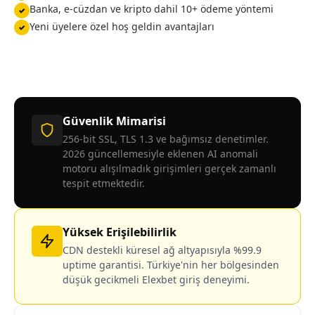
Banka, e-cüzdan ve kripto dahil 10+ ödeme yöntemi
✓
Yeni üyelere özel hoş geldin avantajları
✓
Güvenlik Mimarisi
256-bit SSL, TLS 1.3 ve bağımsız denetimler.
2026 güncellemesiyle eklenen AI anomali
motoru alışılmadık girişimleri gerçek zamanlı
tespit etmektedir.
Yüksek Erişilebilirlik
CDN destekli küresel ağ altyapısıyla %99.9
uptime garantisi. Türkiye'nin her bölgesinden
düşük gecikmeli Elexbet giriş deneyimi.