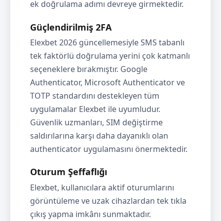
ek doğrulama adımı devreye girmektedir.
Güçlendirilmiş 2FA
Elexbet 2026 güncellemesiyle SMS tabanlı
tek faktörlü doğrulama yerini çok katmanlı
seçeneklere bırakmıştır. Google
Authenticator, Microsoft Authenticator ve
TOTP standardını destekleyen tüm
uygulamalar Elexbet ile uyumludur.
Güvenlik uzmanları, SIM değiştirme
saldırılarına karşı daha dayanıklı olan
authenticator uygulamasını önermektedir.
Oturum Şeffaflığı
Elexbet, kullanıcılara aktif oturumlarını
görüntüleme ve uzak cihazlardan tek tıkla
çıkış yapma imkânı sunmaktadır.