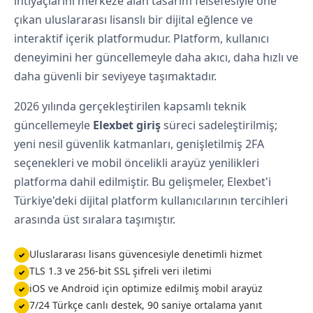
ihtiyaçlarını merkeze alan tasarım felsefesiyle öne
çıkan uluslararası lisanslı bir dijital eğlence ve
interaktif içerik platformudur. Platform, kullanıcı
deneyimini her güncellemeyle daha akıcı, daha hızlı ve
daha güvenli bir seviyeye taşımaktadır.
2026 yılında gerçekleştirilen kapsamlı teknik
güncellemeyle
Elexbet giriş
süreci sadeleştirilmiş;
yeni nesil güvenlik katmanları, genişletilmiş 2FA
seçenekleri ve mobil öncelikli arayüz yenilikleri
platforma dahil edilmiştir. Bu gelişmeler, Elexbet'i
Türkiye'deki dijital platform kullanıcılarının tercihleri
arasında üst sıralara taşımıştır.
Uluslararası lisans güvencesiyle denetimli hizmet
✓
TLS 1.3 ve 256-bit SSL şifreli veri iletimi
✓
iOS ve Android için optimize edilmiş mobil arayüz
✓
7/24 Türkçe canlı destek, 90 saniye ortalama yanıt
✓