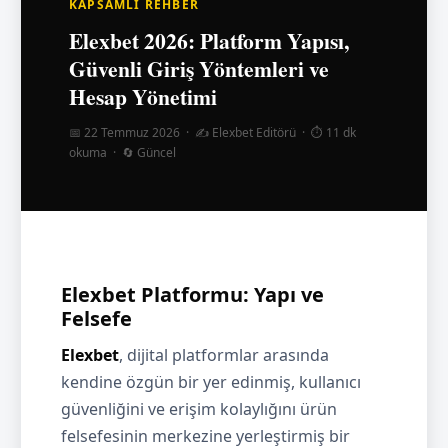
KAPSAMLI REHBER
Elexbet 2026: Platform Yapısı,
Güvenli Giriş Yöntemleri ve
Hesap Yönetimi
📅 22 Temmuz 2026 · ✍ Elexbet Editörü · ⏱ 11 dk
okuma · 🔄 Güncel
Elexbet Platformu: Yapı ve
Felsefe
Elexbet
, dijital platformlar arasında
kendine özgün bir yer edinmiş, kullanıcı
güvenliğini ve erişim kolaylığını ürün
felsefesinin merkezine yerleştirmiş bir