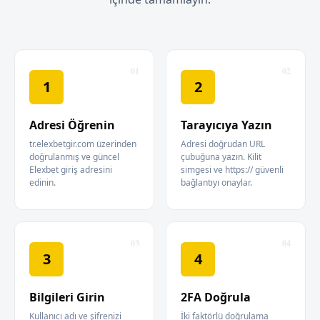
1
2
Adresi Öğrenin
Tarayıcıya Yazın
tr.elexbetgir.com üzerinden
Adresi doğrudan URL
doğrulanmış ve güncel
çubuğuna yazın. Kilit
Elexbet giriş adresini
simgesi ve https:// güvenli
edinin.
bağlantıyı onaylar.
3
4
Bilgileri Girin
2FA Doğrula
Kullanıcı adı ve şifrenizi
İki faktörlü doğrulama