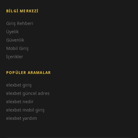
BILGI MERKEZI
Giriş Rehberi
Üyelik
Güvenlik
Mobil Giriş
İçerikler
POPÜLER ARAMALAR
elexbet giriş
elexbet güncel adres
elexbet nedir
elexbet mobil giriş
elexbet yardım