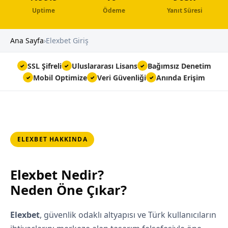
Uptime
Ödeme
Yanıt Süresi
Ana Sayfa
›
Elexbet Giriş
SSL Şifreli
Uluslararası Lisans
Bağımsız Denetim
✓
✓
✓
Mobil Optimize
Veri Güvenliği
Anında Erişim
✓
✓
✓
ELEXBET HAKKINDA
Elexbet Nedir?
Neden Öne Çıkar?
Elexbet
, güvenlik odaklı altyapısı ve Türk kullanıcıların