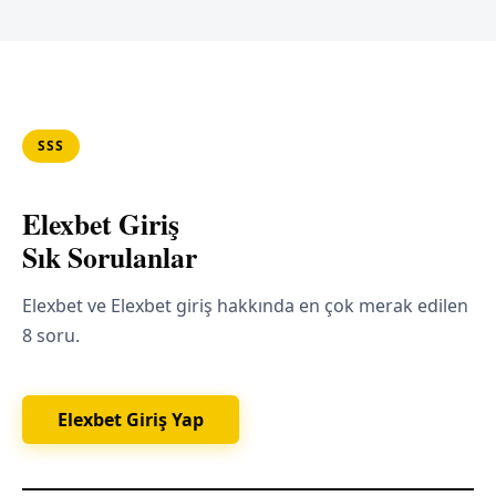
SSS
Elexbet Giriş
Sık Sorulanlar
Elexbet ve Elexbet giriş hakkında en çok merak edilen
8 soru.
Elexbet Giriş Yap