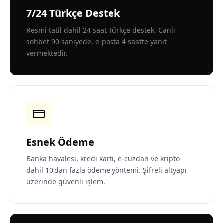
7/24 Türkçe Destek
Resmi tatil dahil 24 saat Türkçe destek. Canlı
sohbet 90 saniyede, e-posta 4 saatte yanıt
vermektedir.
Esnek Ödeme
Banka havalesi, kredi kartı, e-cüzdan ve kripto
dahil 10'dan fazla ödeme yöntemi. Şifreli altyapı
üzerinde güvenli işlem.