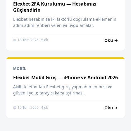
Elexbet 2FA Kurulumu — Hesabınızı
Güçlendirin
Elexbet hesabınıza iki faktörlü doğrulama eklemenin
adım adım rehberi ve en iyi uygulamalar.
Oku →
📅 18 Tem 2026 · 5 dk
MOBIL
Elexbet Mobil Giriş — iPhone ve Android 2026
Akıllı telefondan Elexbet giriş yapmanın en hızlı ve
güvenli yolu; tarayıcı karşılaştırması.
Oku →
📅 15 Tem 2026 · 4 dk