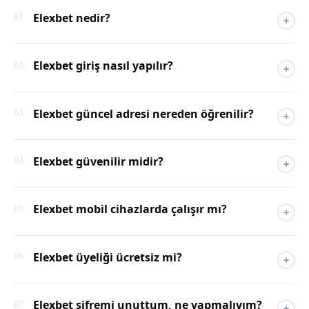
01
Elexbet nedir?
Elexbet, uluslararası lisans kapsamında faaliyet
02
Elexbet giriş nasıl yapılır?
gösteren, Türk kullanıcılara tam Türkçe arayüz ve 7/24
destek sunan dijital eğlence ve interaktif içerik
platformudur. Güvenlik odaklı altyapısı ve kesintisiz
tr.elexbetgir.com üzerinden doğrulanmış güncel
03
Elexbet güncel adresi nereden öğrenilir?
erişim altyapısıyla kullanıcı memnuniyetini öncelikli
Elexbet giriş adresini edinin. Adresi tarayıcınıza
hedef olarak benimseyen Elexbet, yıllar içinde güçlü
doğrudan yazın; URL'de kilit simgesi ve "https://"
bir üye tabanı oluşturmuştur.
olduğunu doğrulayın. Kullanıcı adı ve şifrenizi giriş
Elexbet güncel giriş adresi için tr.elexbetgir.com
04
Elexbet güvenilir midir?
formuna girin, Giriş butonuna tıklayın. 2FA aktifse
sayfasını düzenli olarak takip edin. Adres değişiklikleri
SMS ya da authenticator kodunuzu da girerek işlemi
anlık olarak güncellenmektedir. Arama motorlarından
tamamlayın.
ulaşılan sonuçlar her zaman resmi adres
Evet. Elexbet, uluslararası lisans çerçevesinde faaliyet
05
Elexbet mobil cihazlarda çalışır mı?
olmayabileceğinden, doğrulama için bu sayfayı
göstermekte olup bağımsız güvenlik denetimlerinden
kullanın ve adresi tarayıcınızda yer imi olarak
geçmektedir. 256-bit SSL şifreleme, TLS 1.3 protokolü
kaydedin.
ve yapay zeka destekli anomali tespiti, platformun
Evet. Elexbet'in 2026'da yenilenen duyarlı (responsive)
06
Elexbet üyeliği ücretsiz mi?
güvenlik standartlarını yüksek tutmaktadır.
arayüzü iOS ve Android'in tüm güncel sürümlerinde
sorunsuz çalışmaktadır. Ek uygulama indirmeye gerek
kalmadan mobil tarayıcıdan Elexbet giriş yapabilir,
Evet, Elexbet üyeliği tamamen ücretsizdir. Güncel
07
Elexbet şifremi unuttum, ne yapmalıyım?