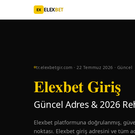
ELEX
BET
EX
tr.elexbetgir.com · 22 Temmuz 2026 · Güncel
Elexbet Giriş
Güncel Adres & 2026 Re
Elexbet platformuna doğrulanmış, güvenl
noktası. Elexbet giriş adresini ve tüm 