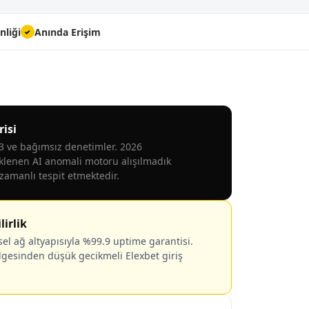
nliği
Anında Erişim
✓
isi
.3 ve bağımsız denetimler. 2026
klenen AI anomali motoru alışılmadık
 zamanlı tespit etmektedir.
lirlik
el ağ altyapısıyla %99.9 uptime garantisi.
lgesinden düşük gecikmeli Elexbet giriş