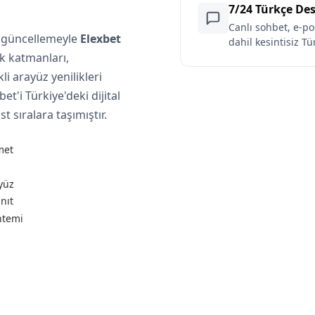
7/24 Türkçe De
Canlı sohbet, e-p
k güncellemeyle
Elexbet
dahil kesintisiz T
ik katmanları,
li arayüz yenilikleri
et'i Türkiye'deki dijital
t sıralara taşımıştır.
met
yüz
nıt
ntemi