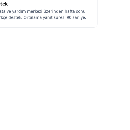
stek
osta ve yardım merkezi üzerinden hafta sonu
ürkçe destek. Ortalama yanıt süresi 90 saniye.