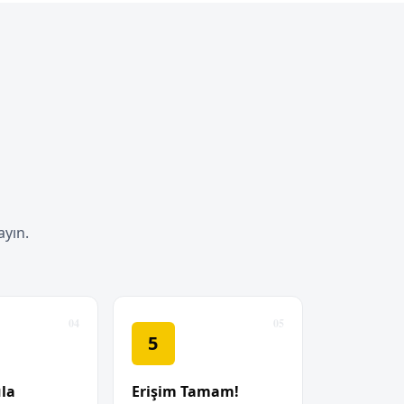
ayın.
5
la
Erişim Tamam!