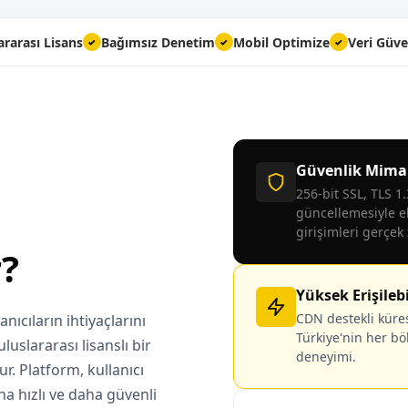
ararası Lisans
Bağımsız Denetim
Mobil Optimize
Veri Güve
✓
✓
✓
Güvenlik Mimar
256-bit SSL, TLS 1
güncellemesiyle e
girişimleri gerçek
?
Yüksek Erişilebi
CDN destekli küres
anıcıların ihtiyaçlarını
Türkiye'nin her bö
uslararası lisanslı bir
deneyimi.
ur. Platform, kullanıcı
a hızlı ve daha güvenli