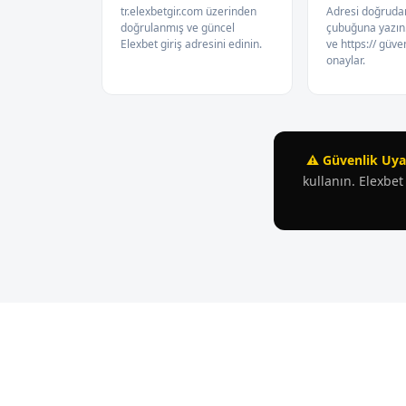
tr.elexbetgir.com üzerinden
Adresi doğruda
doğrulanmış ve güncel
çubuğuna yazın. 
Elexbet giriş adresini edinin.
ve https:// güve
onaylar.
⚠ Güvenlik Uyar
kullanın. Elexbet