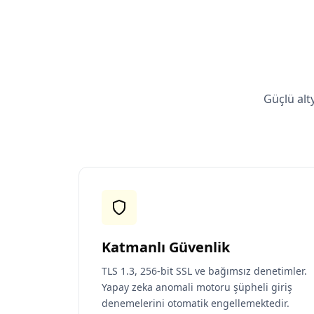
Güçlü alty
Katmanlı Güvenlik
TLS 1.3, 256-bit SSL ve bağımsız denetimler.
Yapay zeka anomali motoru şüpheli giriş
denemelerini otomatik engellemektedir.