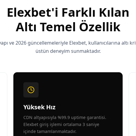
Elexbet'i Farklı Kılan
Altı Temel Özellik
apı ve 2026 güncellemeleriyle Elexbet, kullanıcılarına altı kr
üstün deneyim sunmaktadır.
Yüksek Hız
CDN altyapısıyla %99.9 uptime garantisi.
Elexbet giriş işlemi ortalama 3 saniye
içinde tamamlanmaktadır.