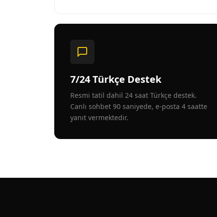
7/24 Türkçe Destek
Resmi tatil dahil 24 saat Türkçe destek.
Canlı sohbet 90 saniyede, e-posta 4 saatte
yanıt vermektedir.