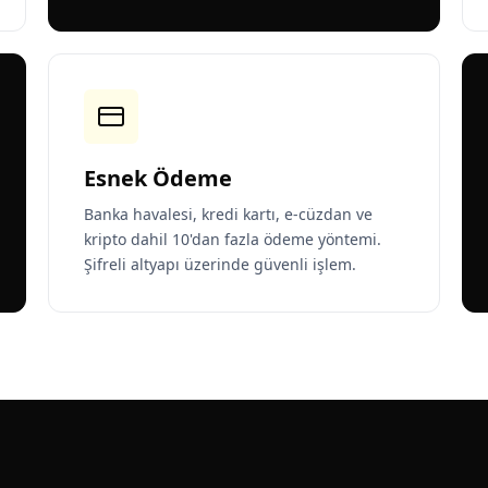
Esnek Ödeme
Banka havalesi, kredi kartı, e-cüzdan ve
kripto dahil 10'dan fazla ödeme yöntemi.
Şifreli altyapı üzerinde güvenli işlem.