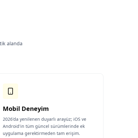
itik alanda
Mobil Deneyim
2026'da yenilenen duyarlı arayüz; iOS ve
Android'in tüm güncel sürümlerinde ek
uygulama gerektirmeden tam erişim.