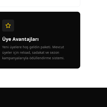
Üye Avantajları
Yeni üyelere hoş geldin paketi. Mevcut
üyeler için reload, sadakat ve sezon
kampanyalarıyla ödüllendirme sistemi.