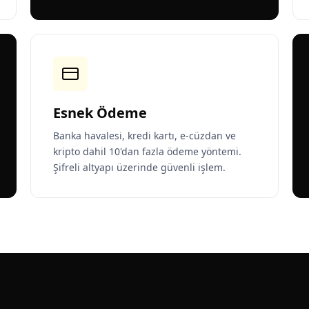
Esnek Ödeme
Banka havalesi, kredi kartı, e-cüzdan ve
kripto dahil 10'dan fazla ödeme yöntemi.
Şifreli altyapı üzerinde güvenli işlem.