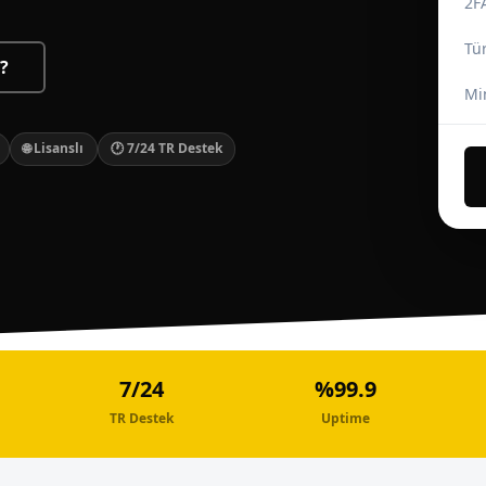
2F
Tü
?
Mi
🌐 Lisanslı
🕐 7/24 TR Destek
7/24
%99.9
TR Destek
Uptime