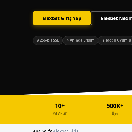
Elexbet Giriş Yap
Elexbet Nedir
🔒 256-bit SSL
⚡ Anında Erişim
📱 Mobil Uyumlu
10+
500K+
Yıl Aktif
Üye
Ana Sayfa
›
Elexbet Giriş