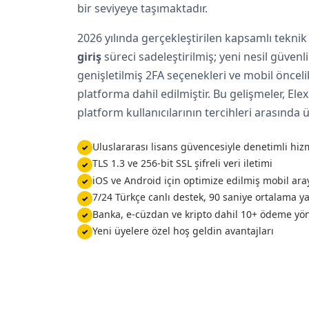
bir seviyeye taşımaktadır.
2026 yılında gerçekleştirilen kapsamlı tekni
giriş
süreci sadeleştirilmiş; yeni nesil güvenl
genişletilmiş 2FA seçenekleri ve mobil öncelik
platforma dahil edilmiştir. Bu gelişmeler, Elexb
platform kullanıcılarının tercihleri arasında üs
Uluslararası lisans güvencesiyle denetimli hiz
✓
TLS 1.3 ve 256-bit SSL şifreli veri iletimi
✓
iOS ve Android için optimize edilmiş mobil ara
✓
7/24 Türkçe canlı destek, 90 saniye ortalama ya
✓
Banka, e-cüzdan ve kripto dahil 10+ ödeme yö
✓
Yeni üyelere özel hoş geldin avantajları
✓