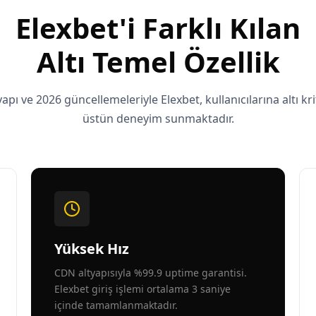
Elexbet'i Farklı Kılan
Altı Temel Özellik
apı ve 2026 güncellemeleriyle Elexbet, kullanıcılarına altı kr
üstün deneyim sunmaktadır.
Yüksek Hız
CDN altyapısıyla %99.9 uptime garantisi.
Elexbet giriş işlemi ortalama 3 saniye
içinde tamamlanmaktadır.