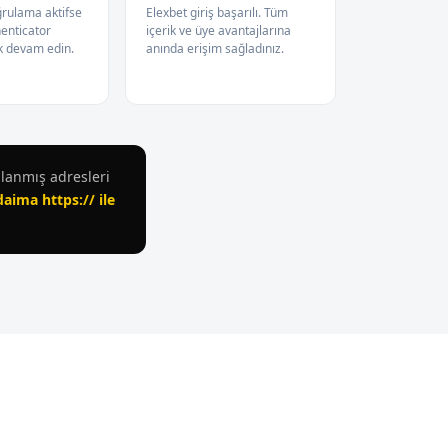
oğrulama aktifse
Elexbet giriş başarılı. Tüm
enticator
içerik ve üye avantajlarına
k devam edin.
anında erişim sağladınız.
ulanmış adresleri
aima https:// ile