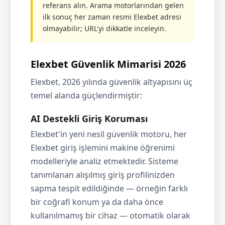
referans alın. Arama motorlarından gelen
ilk sonuç her zaman resmi Elexbet adresi
olmayabilir; URL'yi dikkatle inceleyin.
Elexbet Güvenlik Mimarisi 2026
Elexbet, 2026 yılında güvenlik altyapısını üç
temel alanda güçlendirmiştir:
AI Destekli Giriş Koruması
Elexbet'in yeni nesil güvenlik motoru, her
Elexbet giriş işlemini makine öğrenimi
modelleriyle analiz etmektedir. Sisteme
tanımlanan alışılmış giriş profilinizden
sapma tespit edildiğinde — örneğin farklı
bir coğrafi konum ya da daha önce
kullanılmamış bir cihaz — otomatik olarak