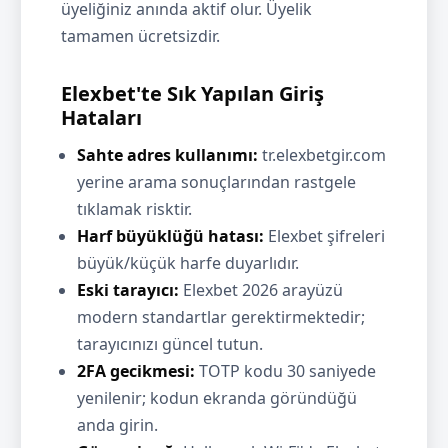
üyeliğiniz anında aktif olur. Üyelik
tamamen ücretsizdir.
Elexbet'te Sık Yapılan Giriş
Hataları
Sahte adres kullanımı:
tr.elexbetgir.com
yerine arama sonuçlarından rastgele
tıklamak risktir.
Harf büyüklüğü hatası:
Elexbet şifreleri
büyük/küçük harfe duyarlıdır.
Eski tarayıcı:
Elexbet 2026 arayüzü
modern standartlar gerektirmektedir;
tarayıcınızı güncel tutun.
2FA gecikmesi:
TOTP kodu 30 saniyede
yenilenir; kodun ekranda göründüğü
anda girin.