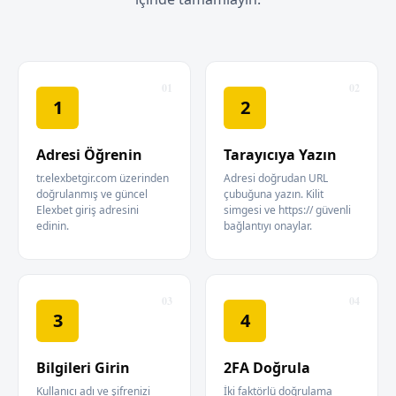
1
2
Adresi Öğrenin
Tarayıcıya Yazın
tr.elexbetgir.com üzerinden
Adresi doğrudan URL
doğrulanmış ve güncel
çubuğuna yazın. Kilit
Elexbet giriş adresini
simgesi ve https:// güvenli
edinin.
bağlantıyı onaylar.
3
4
Bilgileri Girin
2FA Doğrula
Kullanıcı adı ve şifrenizi
İki faktörlü doğrulama