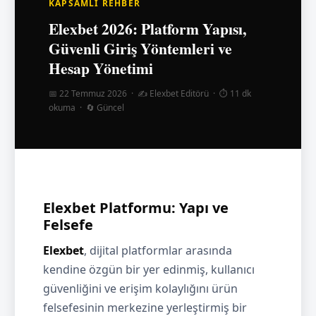
KAPSAMLI REHBER
Elexbet 2026: Platform Yapısı,
Güvenli Giriş Yöntemleri ve
Hesap Yönetimi
📅 22 Temmuz 2026 · ✍ Elexbet Editörü · ⏱ 11 dk
okuma · 🔄 Güncel
Elexbet Platformu: Yapı ve
Felsefe
Elexbet
, dijital platformlar arasında
kendine özgün bir yer edinmiş, kullanıcı
güvenliğini ve erişim kolaylığını ürün
felsefesinin merkezine yerleştirmiş bir