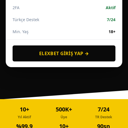
2FA
Aktif
Türkçe Destek
7/24
Min. Yaş
18+
ELEXBET GİRİŞ YAP →
10+
500K+
7/24
Yıl Aktif
Üye
TR Destek
%99.9
10+
90sn