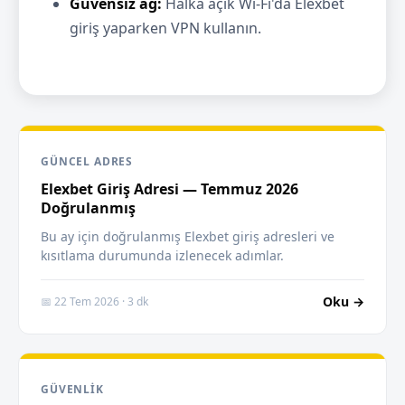
Güvensiz ağ:
Halka açık Wi-Fi'da Elexbet
giriş yaparken VPN kullanın.
GÜNCEL ADRES
Elexbet Giriş Adresi — Temmuz 2026
Doğrulanmış
Bu ay için doğrulanmış Elexbet giriş adresleri ve
kısıtlama durumunda izlenecek adımlar.
Oku →
📅 22 Tem 2026 · 3 dk
GÜVENLIK