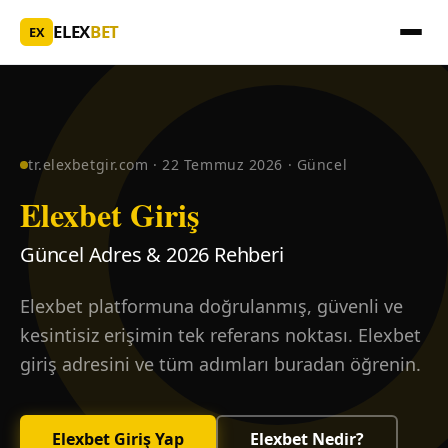
ELEX
BET
EX
tr.elexbetgir.com · 22 Temmuz 2026 · Güncel
Elexbet Giriş
Güncel Adres & 2026 Rehberi
Elexbet platformuna doğrulanmış, güvenli ve
kesintisiz erişimin tek referans noktası. Elexbet
giriş adresini ve tüm adımları buradan öğrenin.
Elexbet Giriş Yap
Elexbet Nedir?