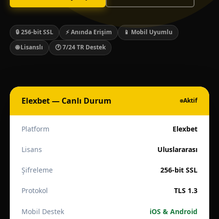
🔒 256-bit SSL
⚡ Anında Erişim
📱 Mobil Uyumlu
🌐 Lisanslı
🕐 7/24 TR Destek
Elexbet — Canlı Durum
Aktif
Platform
Elexbet
Lisans
Uluslararası
Şifreleme
256-bit SSL
Protokol
TLS 1.3
Mobil Destek
iOS & Android