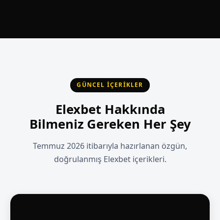
GÜNCEL İÇERIKLER
Elexbet Hakkında
Bilmeniz Gereken Her Şey
Temmuz 2026 itibarıyla hazırlanan özgün,
doğrulanmış Elexbet içerikleri.