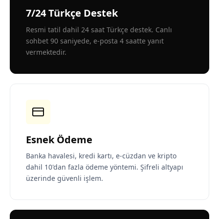
7/24 Türkçe Destek
Resmi tatil dahil 24 saat Türkçe destek. Canlı
sohbet 90 saniyede, e-posta 4 saatte yanıt
vermektedir.
Esnek Ödeme
Banka havalesi, kredi kartı, e-cüzdan ve kripto
dahil 10'dan fazla ödeme yöntemi. Şifreli altyapı
üzerinde güvenli işlem.