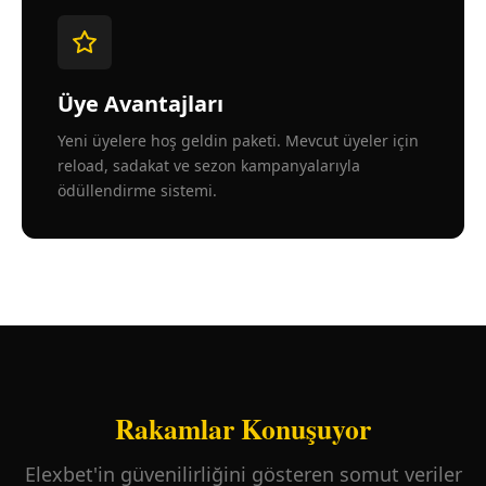
Üye Avantajları
Yeni üyelere hoş geldin paketi. Mevcut üyeler için
reload, sadakat ve sezon kampanyalarıyla
ödüllendirme sistemi.
Rakamlar Konuşuyor
Elexbet'in güvenilirliğini gösteren somut veriler