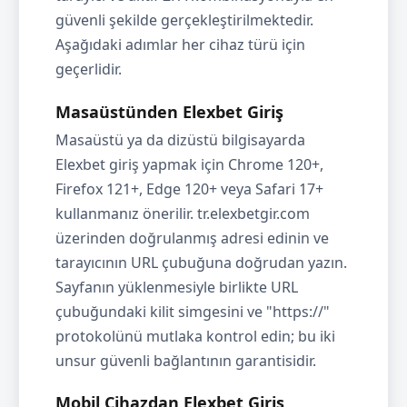
güvenli şekilde gerçekleştirilmektedir.
Aşağıdaki adımlar her cihaz türü için
geçerlidir.
Masaüstünden Elexbet Giriş
Masaüstü ya da dizüstü bilgisayarda
Elexbet giriş yapmak için Chrome 120+,
Firefox 121+, Edge 120+ veya Safari 17+
kullanmanız önerilir. tr.elexbetgir.com
üzerinden doğrulanmış adresi edinin ve
tarayıcının URL çubuğuna doğrudan yazın.
Sayfanın yüklenmesiyle birlikte URL
çubuğundaki kilit simgesini ve "https://"
protokolünü mutlaka kontrol edin; bu iki
unsur güvenli bağlantının garantisidir.
Mobil Cihazdan Elexbet Giriş