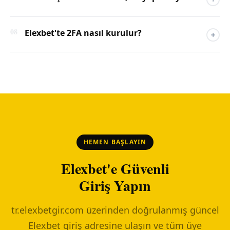
tüm özelliklere erişebilirsiniz.
adres üzerinden Kayıt Ol butonuna tıklayın, formu
doldurun ve e-posta veya SMS doğrulamasını
tamamlayın. Hesabınız hemen aktif olur ve hoş geldin
Elexbet giriş ekranındaki "Şifremi Unuttum"
08
Elexbet'te 2FA nasıl kurulur?
avantajlarına anında kavuşursunuz.
bağlantısına tıklayın. Üyelik e-posta adresinize
sıfırlama bağlantısı gönderilecektir. Bağlantı 15 dakika
geçerlidir. E-posta gelmezse spam klasörünüzü
Elexbet hesabınıza giriş yapın, sağ üstteki profil
kontrol edin; sorun devam ederse Elexbet canlı
menüsünden Güvenlik Ayarları'na gidin ve İki Faktörlü
desteğe başvurun.
Doğrulama seçeneğini aktif hale getirin. SMS veya
authenticator uygulama seçeneklerinden birini tercih
edin. SMS'e kıyasla authenticator uygulaması (Google,
Microsoft) SIM swap saldırılarına karşı çok daha
güvenlidir.
HEMEN BAŞLAYIN
Elexbet'e Güvenli
Giriş Yapın
tr.elexbetgir.com üzerinden doğrulanmış güncel
Elexbet giriş adresine ulaşın ve tüm üye