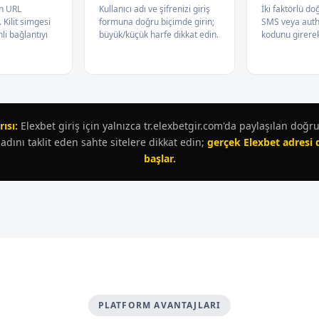
n URL
Kullanıcı adı ve şifrenizi giriş
İki faktörlü d
Kilit simgesi
formuna doğru biçimde girin;
SMS veya auth
nli bağlantıyı
büyük/küçük harfe dikkat edin.
kodunu girere
ısı:
Elexbet giriş için yalnızca tr.elexbetgir.com'da paylaşılan doğr
 adını taklit eden sahte sitelere dikkat edin;
gerçek Elexbet adresi d
başlar.
PLATFORM AVANTAJLARI