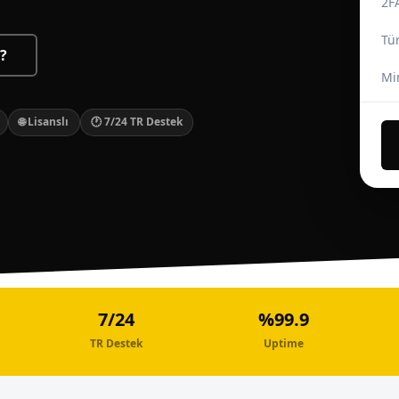
2F
Tü
?
Mi
🌐 Lisanslı
🕐 7/24 TR Destek
7/24
%99.9
TR Destek
Uptime