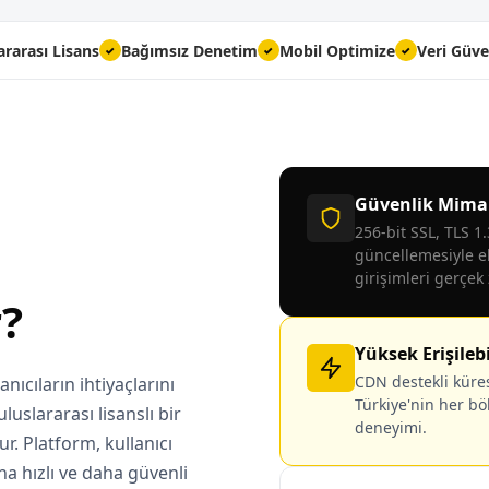
ararası Lisans
Bağımsız Denetim
Mobil Optimize
Veri Güve
✓
✓
✓
Güvenlik Mimar
256-bit SSL, TLS 1
güncellemesiyle e
girişimleri gerçek
?
Yüksek Erişilebi
CDN destekli küres
anıcıların ihtiyaçlarını
Türkiye'nin her bö
uslararası lisanslı bir
deneyimi.
ur. Platform, kullanıcı
a hızlı ve daha güvenli