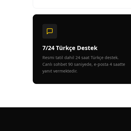
7/24 Türkçe Destek
Resmi tatil dahil 24 saat Türkçe destek.
Canlı sohbet 90 saniyede, e-posta 4 saatte
yanıt vermektedir.