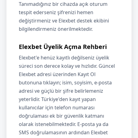
Tanımadığınız bir cihazda açık oturum
tespit ederseniz şifrenizi hemen
değiştirmeniz ve Elexbet destek ekibini
bilgilendirmeniz önerilmektedir.
Elexbet Üyelik Açma Rehberi
Elexbet'e henüz kayıtlı değilseniz üyelik
süreci son derece kolay ve hızlıdır. Güncel
Elexbet adresi üzerinden Kayıt Ol
butonuna tıklayın; isim, soyisim, e-posta
adresi ve güçlü bir şifre belirlemeniz
yeterlidir. Türkiye'den kayıt yapan
kullanıcılar için telefon numarası
doğrulaması ek bir güvenlik katmanı
olarak istenebilmektedir. E-posta ya da
SMS doğrulamasının ardından Elexbet