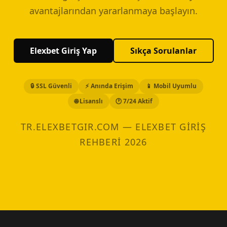
avantajlarından yararlanmaya başlayın.
Elexbet Giriş Yap
Sıkça Sorulanlar
🔒 SSL Güvenli
⚡ Anında Erişim
📱 Mobil Uyumlu
🌐 Lisanslı
🕐 7/24 Aktif
TR.ELEXBETGIR.COM — ELEXBET GİRİŞ
REHBERİ 2026