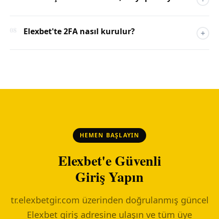
tüm özelliklere erişebilirsiniz.
adres üzerinden Kayıt Ol butonuna tıklayın, formu
doldurun ve e-posta veya SMS doğrulamasını
tamamlayın. Hesabınız hemen aktif olur ve hoş geldin
Elexbet giriş ekranındaki "Şifremi Unuttum"
08
Elexbet'te 2FA nasıl kurulur?
avantajlarına anında kavuşursunuz.
bağlantısına tıklayın. Üyelik e-posta adresinize
sıfırlama bağlantısı gönderilecektir. Bağlantı 15 dakika
geçerlidir. E-posta gelmezse spam klasörünüzü
Elexbet hesabınıza giriş yapın, sağ üstteki profil
kontrol edin; sorun devam ederse Elexbet canlı
menüsünden Güvenlik Ayarları'na gidin ve İki Faktörlü
desteğe başvurun.
Doğrulama seçeneğini aktif hale getirin. SMS veya
authenticator uygulama seçeneklerinden birini tercih
edin. SMS'e kıyasla authenticator uygulaması (Google,
Microsoft) SIM swap saldırılarına karşı çok daha
güvenlidir.
HEMEN BAŞLAYIN
Elexbet'e Güvenli
Giriş Yapın
tr.elexbetgir.com üzerinden doğrulanmış güncel
Elexbet giriş adresine ulaşın ve tüm üye