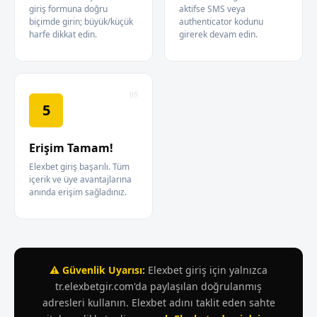
giriş formuna doğru
aktifse SMS veya
biçimde girin; büyük/küçük
authenticator kodunu
harfe dikkat edin.
girerek devam edin.
5
Erişim Tamam!
Elexbet giriş başarılı. Tüm
içerik ve üye avantajlarına
anında erişim sağladınız.
⚠ Güvenlik Uyarısı:
Elexbet giriş için yalnızca
tr.elexbetgir.com'da paylaşılan doğrulanmış
adresleri kullanın. Elexbet adını taklit eden sahte