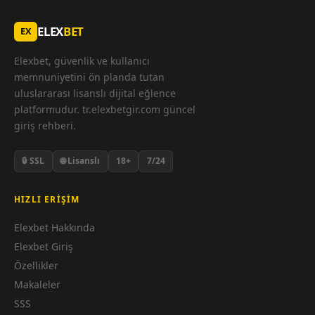
ELEX
BET
EX
Elexbet, güvenlik ve kullanıcı
memnuniyetini ön planda tutan
uluslararası lisanslı dijital eğlence
platformudur. tr.elexbetgir.com güncel
giriş rehberi.
🔒 SSL
🌐 Lisanslı
18+
7/24
HIZLI ERIŞIM
Elexbet Hakkında
Elexbet Giriş
Özellikler
Makaleler
SSS