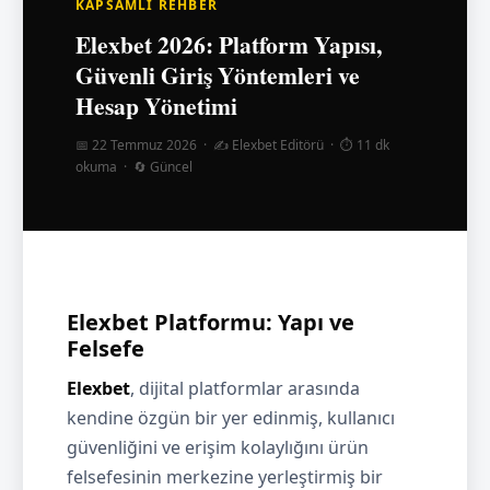
KAPSAMLI REHBER
Elexbet 2026: Platform Yapısı,
Güvenli Giriş Yöntemleri ve
Hesap Yönetimi
📅 22 Temmuz 2026 · ✍ Elexbet Editörü · ⏱ 11 dk
okuma · 🔄 Güncel
Elexbet Platformu: Yapı ve
Felsefe
Elexbet
, dijital platformlar arasında
kendine özgün bir yer edinmiş, kullanıcı
güvenliğini ve erişim kolaylığını ürün
felsefesinin merkezine yerleştirmiş bir