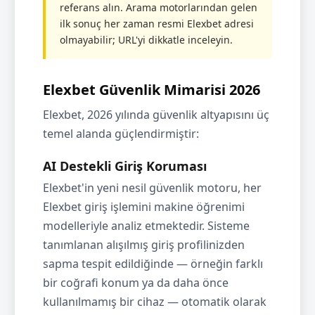
referans alın. Arama motorlarından gelen
ilk sonuç her zaman resmi Elexbet adresi
olmayabilir; URL'yi dikkatle inceleyin.
Elexbet Güvenlik Mimarisi 2026
Elexbet, 2026 yılında güvenlik altyapısını üç
temel alanda güçlendirmiştir:
AI Destekli Giriş Koruması
Elexbet'in yeni nesil güvenlik motoru, her
Elexbet giriş işlemini makine öğrenimi
modelleriyle analiz etmektedir. Sisteme
tanımlanan alışılmış giriş profilinizden
sapma tespit edildiğinde — örneğin farklı
bir coğrafi konum ya da daha önce
kullanılmamış bir cihaz — otomatik olarak