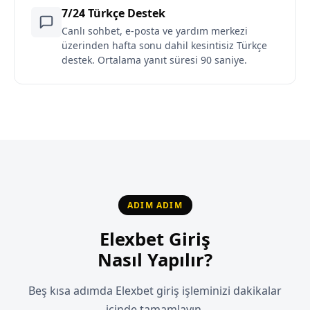
7/24 Türkçe Destek
Canlı sohbet, e-posta ve yardım merkezi
üzerinden hafta sonu dahil kesintisiz Türkçe
destek. Ortalama yanıt süresi 90 saniye.
ADIM ADIM
Elexbet Giriş
Nasıl Yapılır?
Beş kısa adımda Elexbet giriş işleminizi dakikalar
içinde tamamlayın.