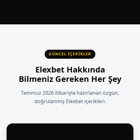
GÜNCEL İÇERIKLER
Elexbet Hakkında
Bilmeniz Gereken Her Şey
Temmuz 2026 itibarıyla hazırlanan özgün,
doğrulanmış Elexbet içerikleri.