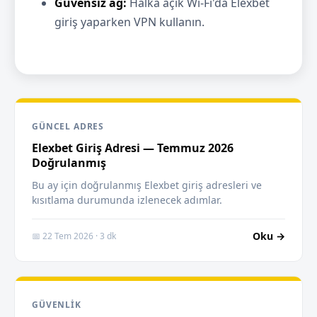
Güvensiz ağ:
Halka açık Wi-Fi'da Elexbet
giriş yaparken VPN kullanın.
GÜNCEL ADRES
Elexbet Giriş Adresi — Temmuz 2026
Doğrulanmış
Bu ay için doğrulanmış Elexbet giriş adresleri ve
kısıtlama durumunda izlenecek adımlar.
Oku →
📅 22 Tem 2026 · 3 dk
GÜVENLIK