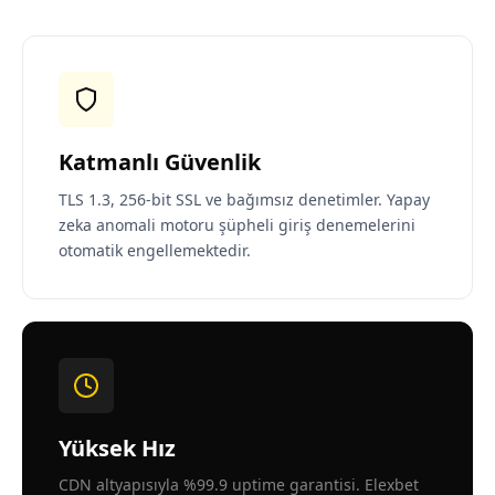
Katmanlı Güvenlik
TLS 1.3, 256-bit SSL ve bağımsız denetimler. Yapay
zeka anomali motoru şüpheli giriş denemelerini
otomatik engellemektedir.
Yüksek Hız
CDN altyapısıyla %99.9 uptime garantisi. Elexbet