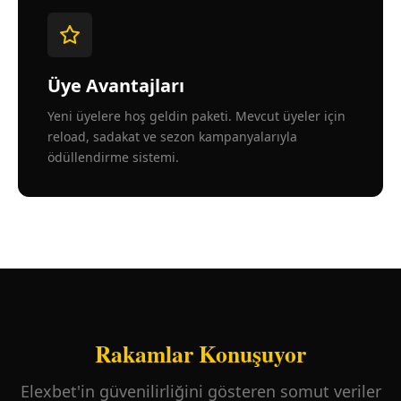
Üye Avantajları
Yeni üyelere hoş geldin paketi. Mevcut üyeler için
reload, sadakat ve sezon kampanyalarıyla
ödüllendirme sistemi.
Rakamlar Konuşuyor
Elexbet'in güvenilirliğini gösteren somut veriler