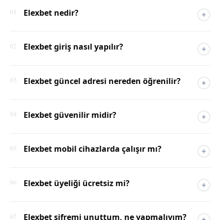
01
Elexbet nedir?
Elexbet, uluslararası lisans kapsamında faaliyet
02
Elexbet giriş nasıl yapılır?
gösteren, Türk kullanıcılara tam Türkçe arayüz ve 7/24
destek sunan dijital eğlence ve interaktif içerik
platformudur. Güvenlik odaklı altyapısı ve kesintisiz
tr.elexbetgir.com üzerinden doğrulanmış güncel
03
Elexbet güncel adresi nereden öğrenilir?
erişim altyapısıyla kullanıcı memnuniyetini öncelikli
Elexbet giriş adresini edinin. Adresi tarayıcınıza
hedef olarak benimseyen Elexbet, yıllar içinde güçlü
doğrudan yazın; URL'de kilit simgesi ve "https://"
bir üye tabanı oluşturmuştur.
olduğunu doğrulayın. Kullanıcı adı ve şifrenizi giriş
Elexbet güncel giriş adresi için tr.elexbetgir.com
04
Elexbet güvenilir midir?
formuna girin, Giriş butonuna tıklayın. 2FA aktifse
sayfasını düzenli olarak takip edin. Adres değişiklikleri
SMS ya da authenticator kodunuzu da girerek işlemi
anlık olarak güncellenmektedir. Arama motorlarından
tamamlayın.
ulaşılan sonuçlar her zaman resmi adres
Evet. Elexbet, uluslararası lisans çerçevesinde faaliyet
05
Elexbet mobil cihazlarda çalışır mı?
olmayabileceğinden, doğrulama için bu sayfayı
göstermekte olup bağımsız güvenlik denetimlerinden
kullanın ve adresi tarayıcınızda yer imi olarak
geçmektedir. 256-bit SSL şifreleme, TLS 1.3 protokolü
kaydedin.
ve yapay zeka destekli anomali tespiti, platformun
Evet. Elexbet'in 2026'da yenilenen duyarlı (responsive)
06
Elexbet üyeliği ücretsiz mi?
güvenlik standartlarını yüksek tutmaktadır.
arayüzü iOS ve Android'in tüm güncel sürümlerinde
sorunsuz çalışmaktadır. Ek uygulama indirmeye gerek
kalmadan mobil tarayıcıdan Elexbet giriş yapabilir,
Evet, Elexbet üyeliği tamamen ücretsizdir. Güncel
07
Elexbet şifremi unuttum, ne yapmalıyım?