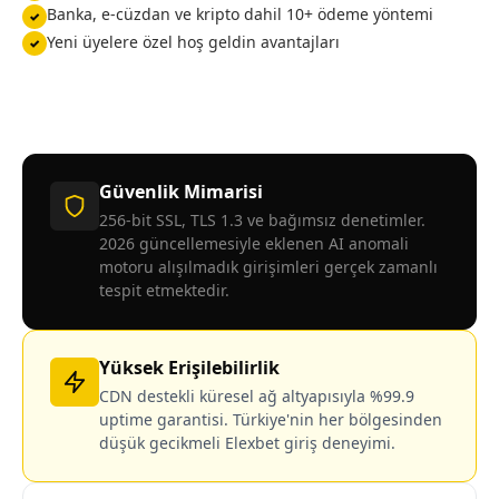
Banka, e-cüzdan ve kripto dahil 10+ ödeme yöntemi
✓
Yeni üyelere özel hoş geldin avantajları
✓
Güvenlik Mimarisi
256-bit SSL, TLS 1.3 ve bağımsız denetimler.
2026 güncellemesiyle eklenen AI anomali
motoru alışılmadık girişimleri gerçek zamanlı
tespit etmektedir.
Yüksek Erişilebilirlik
CDN destekli küresel ağ altyapısıyla %99.9
uptime garantisi. Türkiye'nin her bölgesinden
düşük gecikmeli Elexbet giriş deneyimi.