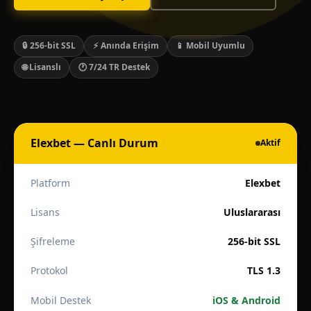
🔒 256-bit SSL
⚡ Anında Erişim
📱 Mobil Uyumlu
🌐 Lisanslı
🕐 7/24 TR Destek
Elexbet — Canlı Durum
Aktif
Platform
Elexbet
Lisans
Uluslararası
Şifreleme
256-bit SSL
Protokol
TLS 1.3
Mobil Destek
iOS & Android