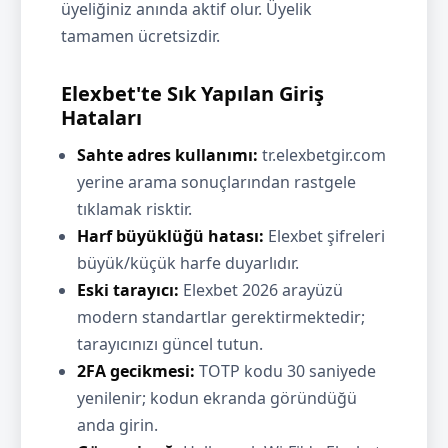
üyeliğiniz anında aktif olur. Üyelik
tamamen ücretsizdir.
Elexbet'te Sık Yapılan Giriş
Hataları
Sahte adres kullanımı:
tr.elexbetgir.com
yerine arama sonuçlarından rastgele
tıklamak risktir.
Harf büyüklüğü hatası:
Elexbet şifreleri
büyük/küçük harfe duyarlıdır.
Eski tarayıcı:
Elexbet 2026 arayüzü
modern standartlar gerektirmektedir;
tarayıcınızı güncel tutun.
2FA gecikmesi:
TOTP kodu 30 saniyede
yenilenir; kodun ekranda göründüğü
anda girin.