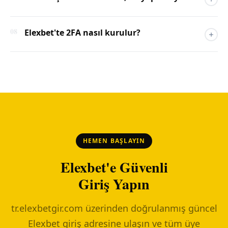
tüm özelliklere erişebilirsiniz.
adres üzerinden Kayıt Ol butonuna tıklayın, formu
doldurun ve e-posta veya SMS doğrulamasını
tamamlayın. Hesabınız hemen aktif olur ve hoş geldin
Elexbet giriş ekranındaki "Şifremi Unuttum"
08
Elexbet'te 2FA nasıl kurulur?
avantajlarına anında kavuşursunuz.
bağlantısına tıklayın. Üyelik e-posta adresinize
sıfırlama bağlantısı gönderilecektir. Bağlantı 15 dakika
geçerlidir. E-posta gelmezse spam klasörünüzü
Elexbet hesabınıza giriş yapın, sağ üstteki profil
kontrol edin; sorun devam ederse Elexbet canlı
menüsünden Güvenlik Ayarları'na gidin ve İki Faktörlü
desteğe başvurun.
Doğrulama seçeneğini aktif hale getirin. SMS veya
authenticator uygulama seçeneklerinden birini tercih
edin. SMS'e kıyasla authenticator uygulaması (Google,
Microsoft) SIM swap saldırılarına karşı çok daha
güvenlidir.
HEMEN BAŞLAYIN
Elexbet'e Güvenli
Giriş Yapın
tr.elexbetgir.com üzerinden doğrulanmış güncel
Elexbet giriş adresine ulaşın ve tüm üye