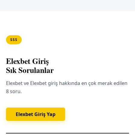
SSS
Elexbet Giriş
Sık Sorulanlar
Elexbet ve Elexbet giriş hakkında en çok merak edilen
8 soru.
Elexbet Giriş Yap