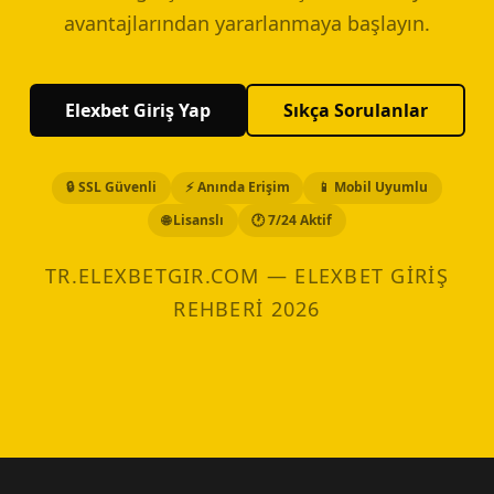
avantajlarından yararlanmaya başlayın.
Elexbet Giriş Yap
Sıkça Sorulanlar
🔒 SSL Güvenli
⚡ Anında Erişim
📱 Mobil Uyumlu
🌐 Lisanslı
🕐 7/24 Aktif
TR.ELEXBETGIR.COM — ELEXBET GİRİŞ
REHBERİ 2026