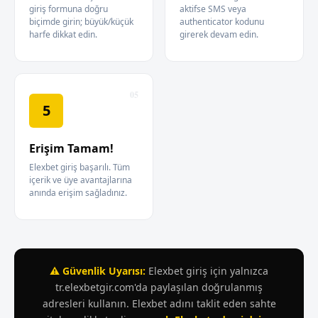
giriş formuna doğru
aktifse SMS veya
biçimde girin; büyük/küçük
authenticator kodunu
harfe dikkat edin.
girerek devam edin.
5
Erişim Tamam!
Elexbet giriş başarılı. Tüm
içerik ve üye avantajlarına
anında erişim sağladınız.
⚠ Güvenlik Uyarısı:
Elexbet giriş için yalnızca
tr.elexbetgir.com'da paylaşılan doğrulanmış
adresleri kullanın. Elexbet adını taklit eden sahte