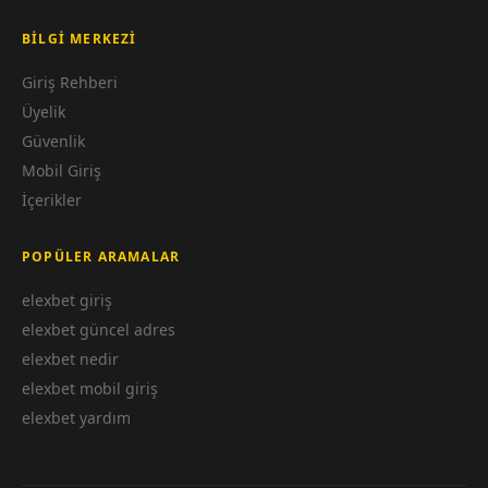
BILGI MERKEZI
Giriş Rehberi
Üyelik
Güvenlik
Mobil Giriş
İçerikler
POPÜLER ARAMALAR
elexbet giriş
elexbet güncel adres
elexbet nedir
elexbet mobil giriş
elexbet yardım