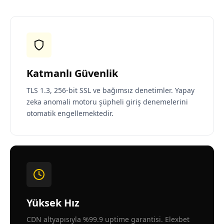
Katmanlı Güvenlik
TLS 1.3, 256-bit SSL ve bağımsız denetimler. Yapay
zeka anomali motoru şüpheli giriş denemelerini
otomatik engellemektedir.
Yüksek Hız
CDN altyapısıyla %99.9 uptime garantisi. Elexbet