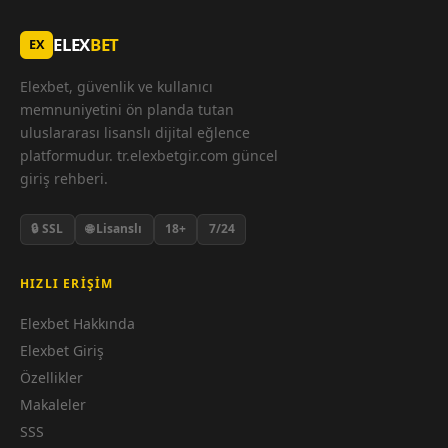
ELEX
BET
EX
Elexbet, güvenlik ve kullanıcı
memnuniyetini ön planda tutan
uluslararası lisanslı dijital eğlence
platformudur. tr.elexbetgir.com güncel
giriş rehberi.
🔒 SSL
🌐 Lisanslı
18+
7/24
HIZLI ERIŞIM
Elexbet Hakkında
Elexbet Giriş
Özellikler
Makaleler
SSS