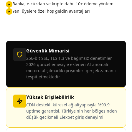
Banka, e-cüzdan ve kripto dahil 10+ ödeme yöntemi
✓
Yeni üyelere özel hoş geldin avantajları
✓
Güvenlik Mimarisi
256-bit SSL, TLS 1.3 ve bağımsız denetimler.
2026 güncellemesiyle eklenen AI anomali
motoru alışılmadık girişimleri gerçek zamanlı
tespit etmektedir.
Yüksek Erişilebilirlik
CDN destekli küresel ağ altyapısıyla %99.9
uptime garantisi. Türkiye'nin her bölgesinden
düşük gecikmeli Elexbet giriş deneyimi.