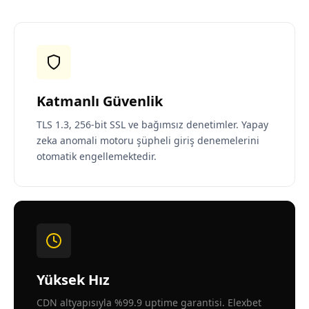
Katmanlı Güvenlik
TLS 1.3, 256-bit SSL ve bağımsız denetimler. Yapay
zeka anomali motoru şüpheli giriş denemelerini
otomatik engellemektedir.
Yüksek Hız
CDN altyapısıyla %99.9 uptime garantisi. Elexbet