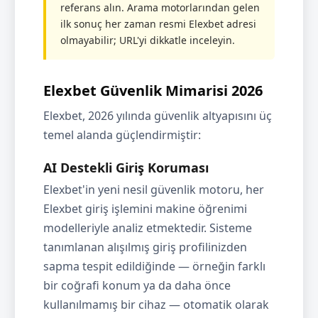
referans alın. Arama motorlarından gelen
ilk sonuç her zaman resmi Elexbet adresi
olmayabilir; URL'yi dikkatle inceleyin.
Elexbet Güvenlik Mimarisi 2026
Elexbet, 2026 yılında güvenlik altyapısını üç
temel alanda güçlendirmiştir:
AI Destekli Giriş Koruması
Elexbet'in yeni nesil güvenlik motoru, her
Elexbet giriş işlemini makine öğrenimi
modelleriyle analiz etmektedir. Sisteme
tanımlanan alışılmış giriş profilinizden
sapma tespit edildiğinde — örneğin farklı
bir coğrafi konum ya da daha önce
kullanılmamış bir cihaz — otomatik olarak