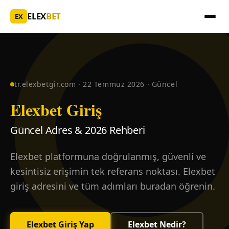
ELEX
BET
EX
tr.elexbetgir.com · 22 Temmuz 2026 · Güncel
Elexbet Giriş
Güncel Adres & 2026 Rehberi
Elexbet platformuna doğrulanmış, güvenli ve
kesintisiz erişimin tek referans noktası. Elexbet
giriş adresini ve tüm adımları buradan öğrenin.
Elexbet Giriş Yap
Elexbet Nedir?