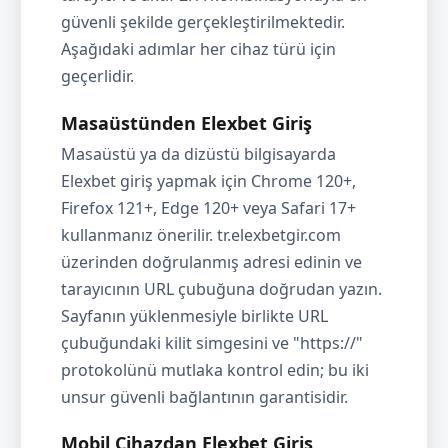
güvenli şekilde gerçekleştirilmektedir.
Aşağıdaki adımlar her cihaz türü için
geçerlidir.
Masaüstünden Elexbet Giriş
Masaüstü ya da dizüstü bilgisayarda
Elexbet giriş yapmak için Chrome 120+,
Firefox 121+, Edge 120+ veya Safari 17+
kullanmanız önerilir. tr.elexbetgir.com
üzerinden doğrulanmış adresi edinin ve
tarayıcının URL çubuğuna doğrudan yazın.
Sayfanın yüklenmesiyle birlikte URL
çubuğundaki kilit simgesini ve "https://"
protokolünü mutlaka kontrol edin; bu iki
unsur güvenli bağlantının garantisidir.
Mobil Cihazdan Elexbet Giriş