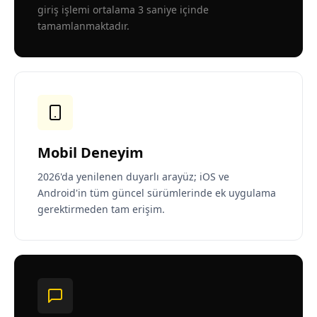
giriş işlemi ortalama 3 saniye içinde
tamamlanmaktadır.
Mobil Deneyim
2026'da yenilenen duyarlı arayüz; iOS ve
Android'in tüm güncel sürümlerinde ek uygulama
gerektirmeden tam erişim.