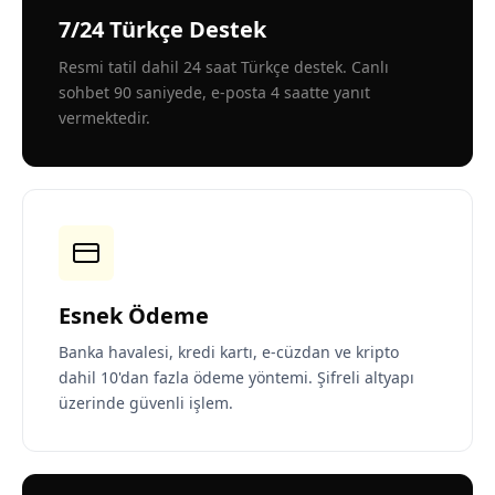
7/24 Türkçe Destek
Resmi tatil dahil 24 saat Türkçe destek. Canlı
sohbet 90 saniyede, e-posta 4 saatte yanıt
vermektedir.
Esnek Ödeme
Banka havalesi, kredi kartı, e-cüzdan ve kripto
dahil 10'dan fazla ödeme yöntemi. Şifreli altyapı
üzerinde güvenli işlem.