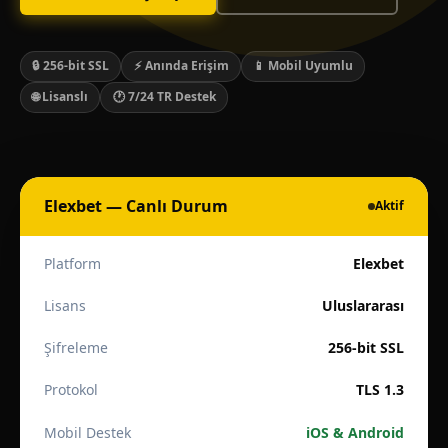
🔒 256-bit SSL
⚡ Anında Erişim
📱 Mobil Uyumlu
🌐 Lisanslı
🕐 7/24 TR Destek
Elexbet — Canlı Durum
Aktif
Platform
Elexbet
Lisans
Uluslararası
Şifreleme
256-bit SSL
Protokol
TLS 1.3
Mobil Destek
iOS & Android