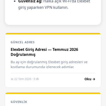
Güvensiz ağ:
Halka açık Wi-Fi'da Elexbet
giriş yaparken VPN kullanın.
GÜNCEL ADRES
Elexbet Giriş Adresi — Temmuz 2026
Doğrulanmış
Bu ay için doğrulanmış Elexbet giriş adresleri ve
kısıtlama durumunda izlenecek adımlar.
Oku →
📅 22 Tem 2026 · 3 dk
GÜVENLIK