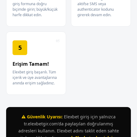
giriş formuna doğru
aktifse SMS veya
biçimde girin; büyük/küçük
authenticator kodunu
harfe dikkat edin.
girerek devam edin.
5
Erişim Tamam!
Elexbet giriş başarılı. Tüm
içerik ve üye avantajlarına
anında erişim sağladınız.
⚠ Güvenlik Uyarısı:
Elexbet giriş için yalnızca
tr.elexbetgir.com'da paylaşılan doğrulanmış
adresleri kullanın. Elexbet adını taklit eden sahte