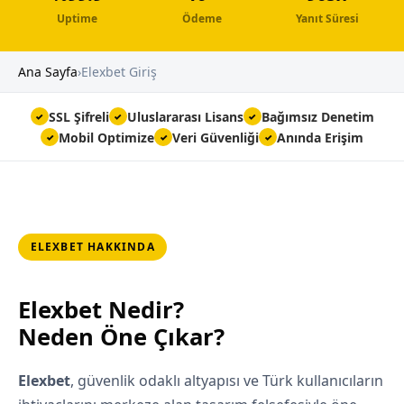
Uptime
Ödeme
Yanıt Süresi
Ana Sayfa
›
Elexbet Giriş
SSL Şifreli
Uluslararası Lisans
Bağımsız Denetim
✓
✓
✓
Mobil Optimize
Veri Güvenliği
Anında Erişim
✓
✓
✓
ELEXBET HAKKINDA
Elexbet Nedir?
Neden Öne Çıkar?
Elexbet
, güvenlik odaklı altyapısı ve Türk kullanıcıların