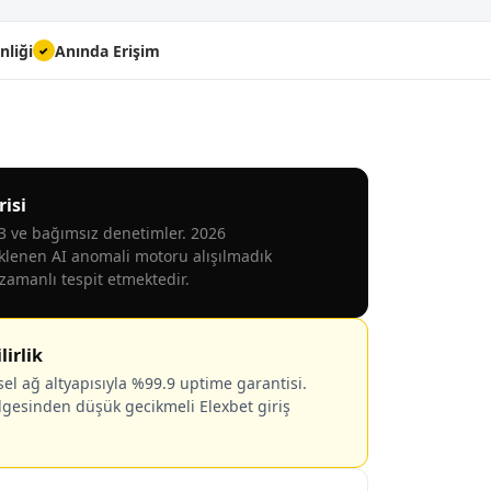
nliği
Anında Erişim
✓
isi
.3 ve bağımsız denetimler. 2026
klenen AI anomali motoru alışılmadık
 zamanlı tespit etmektedir.
lirlik
el ağ altyapısıyla %99.9 uptime garantisi.
lgesinden düşük gecikmeli Elexbet giriş