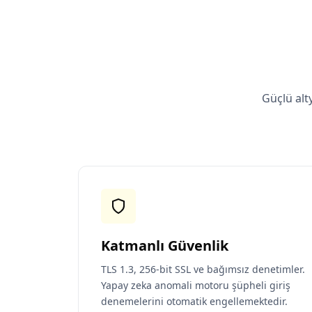
Güçlü alty
Katmanlı Güvenlik
TLS 1.3, 256-bit SSL ve bağımsız denetimler.
Yapay zeka anomali motoru şüpheli giriş
denemelerini otomatik engellemektedir.