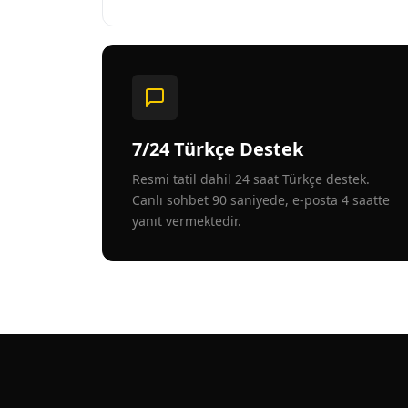
7/24 Türkçe Destek
Resmi tatil dahil 24 saat Türkçe destek.
Canlı sohbet 90 saniyede, e-posta 4 saatte
yanıt vermektedir.