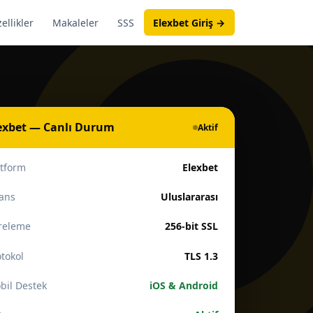
ellikler
Makaleler
SSS
Elexbet Giriş →
exbet — Canlı Durum
Aktif
atform
Elexbet
sans
Uluslararası
freleme
256-bit SSL
otokol
TLS 1.3
bil Destek
iOS & Android