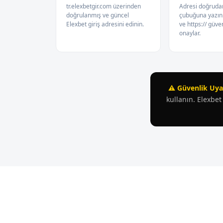
tr.elexbetgir.com üzerinden
Adresi doğruda
doğrulanmış ve güncel
çubuğuna yazın. 
Elexbet giriş adresini edinin.
ve https:// güve
onaylar.
⚠ Güvenlik Uyar
kullanın. Elexbet