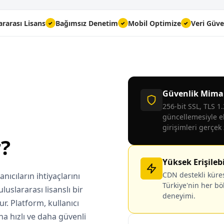
ararası Lisans
Bağımsız Denetim
Mobil Optimize
Veri Güve
✓
✓
✓
Güvenlik Mimar
256-bit SSL, TLS 1
güncellemesiyle e
girişimleri gerçek
?
Yüksek Erişilebi
CDN destekli küres
anıcıların ihtiyaçlarını
Türkiye'nin her bö
uslararası lisanslı bir
deneyimi.
ur. Platform, kullanıcı
a hızlı ve daha güvenli