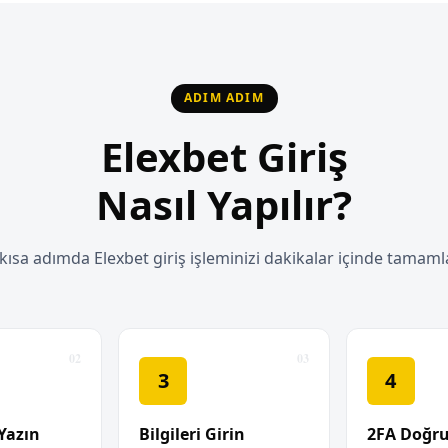
ADIM ADIM
Elexbet Giriş
Nasıl Yapılır?
kısa adımda Elexbet giriş işleminizi dakikalar içinde tamaml
3
4
 Yazın
Bilgileri Girin
2FA Doğru