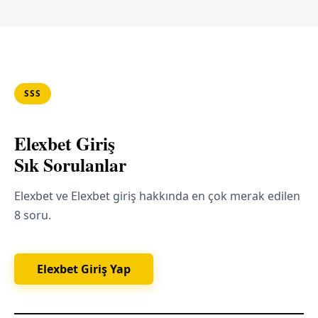
SSS
Elexbet Giriş
Sık Sorulanlar
Elexbet ve Elexbet giriş hakkında en çok merak edilen
8 soru.
Elexbet Giriş Yap