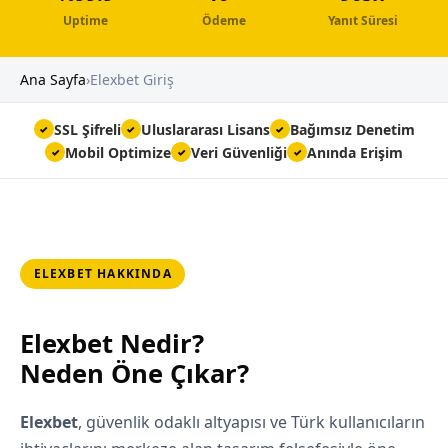
Uptime
Ödeme
Yanıt Süresi
Ana Sayfa
›
Elexbet Giriş
SSL Şifreli
Uluslararası Lisans
Bağımsız Denetim
✓
✓
✓
Mobil Optimize
Veri Güvenliği
Anında Erişim
✓
✓
✓
ELEXBET HAKKINDA
Elexbet Nedir?
Neden Öne Çıkar?
Elexbet
, güvenlik odaklı altyapısı ve Türk kullanıcıların