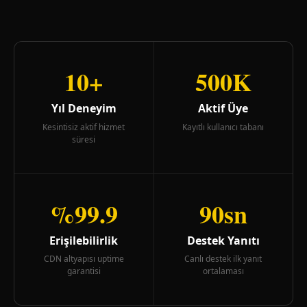
10+
500K
Yıl Deneyim
Aktif Üye
Kesintisiz aktif hizmet
Kayıtlı kullanıcı tabanı
süresi
%99.9
90sn
Erişilebilirlik
Destek Yanıtı
CDN altyapısı uptime
Canlı destek ilk yanıt
garantisi
ortalaması