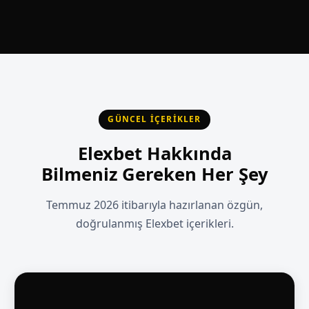
GÜNCEL İÇERIKLER
Elexbet Hakkında
Bilmeniz Gereken Her Şey
Temmuz 2026 itibarıyla hazırlanan özgün,
doğrulanmış Elexbet içerikleri.