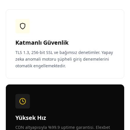
Katmanlı Güvenlik
TLS 1.3, 256-bit SSL ve bağımsız denetimler. Yapay
zeka anomali motoru şüpheli giriş denemelerini
otomatik engellemektedir.
Yüksek Hız
CDN altyapısıyla %99.9 uptime garantisi. Elexbet