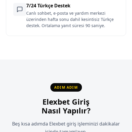
7/24 Türkçe Destek
Canlı sohbet, e-posta ve yardım merkezi
üzerinden hafta sonu dahil kesintisiz Türkçe
destek. Ortalama yanıt süresi 90 saniye.
ADIM ADIM
Elexbet Giriş
Nasıl Yapılır?
Beş kısa adımda Elexbet giriş işleminizi dakikalar
içinde tamamlayın.