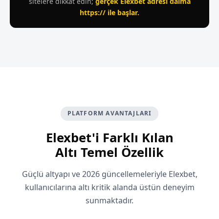
sitelere dikkat edin;
gerçek Elexbet adresi daima
https:// ile başlar.
PLATFORM AVANTAJLARI
Elexbet'i Farklı Kılan
Altı Temel Özellik
Güçlü altyapı ve 2026 güncellemeleriyle Elexbet,
kullanıcılarına altı kritik alanda üstün deneyim
sunmaktadır.