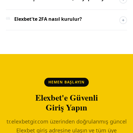
tüm özelliklere erişebilirsiniz.
adres üzerinden Kayıt Ol butonuna tıklayın, formu
doldurun ve e-posta veya SMS doğrulamasını
tamamlayın. Hesabınız hemen aktif olur ve hoş geldin
Elexbet giriş ekranındaki "Şifremi Unuttum"
08
Elexbet'te 2FA nasıl kurulur?
avantajlarına anında kavuşursunuz.
bağlantısına tıklayın. Üyelik e-posta adresinize
sıfırlama bağlantısı gönderilecektir. Bağlantı 15 dakika
geçerlidir. E-posta gelmezse spam klasörünüzü
Elexbet hesabınıza giriş yapın, sağ üstteki profil
kontrol edin; sorun devam ederse Elexbet canlı
menüsünden Güvenlik Ayarları'na gidin ve İki Faktörlü
desteğe başvurun.
Doğrulama seçeneğini aktif hale getirin. SMS veya
authenticator uygulama seçeneklerinden birini tercih
edin. SMS'e kıyasla authenticator uygulaması (Google,
Microsoft) SIM swap saldırılarına karşı çok daha
güvenlidir.
HEMEN BAŞLAYIN
Elexbet'e Güvenli
Giriş Yapın
tr.elexbetgir.com üzerinden doğrulanmış güncel
Elexbet giriş adresine ulaşın ve tüm üye