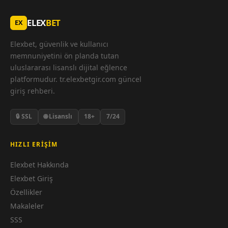
ELEX
BET
EX
Elexbet, güvenlik ve kullanıcı
memnuniyetini ön planda tutan
uluslararası lisanslı dijital eğlence
platformudur. tr.elexbetgir.com güncel
giriş rehberi.
🔒 SSL
🌐 Lisanslı
18+
7/24
HIZLI ERIŞIM
Elexbet Hakkında
Elexbet Giriş
Özellikler
Makaleler
SSS