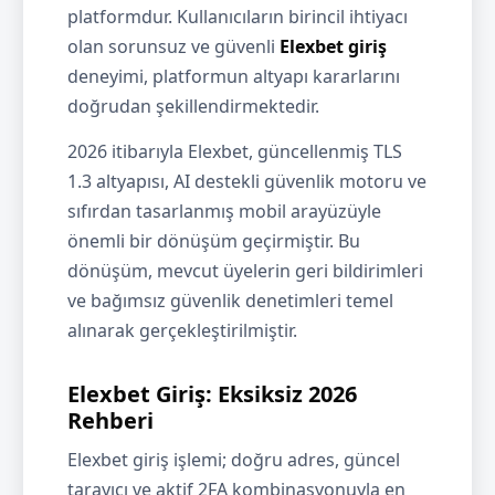
platformdur. Kullanıcıların birincil ihtiyacı
olan sorunsuz ve güvenli
Elexbet giriş
deneyimi, platformun altyapı kararlarını
doğrudan şekillendirmektedir.
2026 itibarıyla Elexbet, güncellenmiş TLS
1.3 altyapısı, AI destekli güvenlik motoru ve
sıfırdan tasarlanmış mobil arayüzüyle
önemli bir dönüşüm geçirmiştir. Bu
dönüşüm, mevcut üyelerin geri bildirimleri
ve bağımsız güvenlik denetimleri temel
alınarak gerçekleştirilmiştir.
Elexbet Giriş: Eksiksiz 2026
Rehberi
Elexbet giriş işlemi; doğru adres, güncel
tarayıcı ve aktif 2FA kombinasyonuyla en