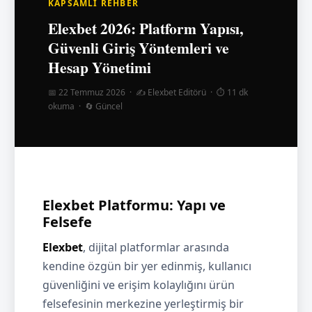
KAPSAMLI REHBER
Elexbet 2026: Platform Yapısı,
Güvenli Giriş Yöntemleri ve
Hesap Yönetimi
📅 22 Temmuz 2026 · ✍ Elexbet Editörü · ⏱ 11 dk
okuma · 🔄 Güncel
Elexbet Platformu: Yapı ve
Felsefe
Elexbet
, dijital platformlar arasında
kendine özgün bir yer edinmiş, kullanıcı
güvenliğini ve erişim kolaylığını ürün
felsefesinin merkezine yerleştirmiş bir