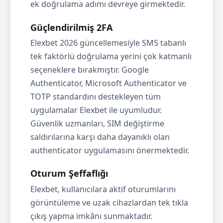
ek doğrulama adımı devreye girmektedir.
Güçlendirilmiş 2FA
Elexbet 2026 güncellemesiyle SMS tabanlı
tek faktörlü doğrulama yerini çok katmanlı
seçeneklere bırakmıştır. Google
Authenticator, Microsoft Authenticator ve
TOTP standardını destekleyen tüm
uygulamalar Elexbet ile uyumludur.
Güvenlik uzmanları, SIM değiştirme
saldırılarına karşı daha dayanıklı olan
authenticator uygulamasını önermektedir.
Oturum Şeffaflığı
Elexbet, kullanıcılara aktif oturumlarını
görüntüleme ve uzak cihazlardan tek tıkla
çıkış yapma imkânı sunmaktadır.