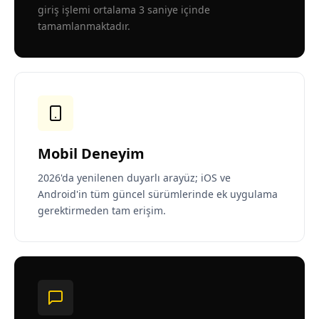
giriş işlemi ortalama 3 saniye içinde
tamamlanmaktadır.
Mobil Deneyim
2026'da yenilenen duyarlı arayüz; iOS ve
Android'in tüm güncel sürümlerinde ek uygulama
gerektirmeden tam erişim.