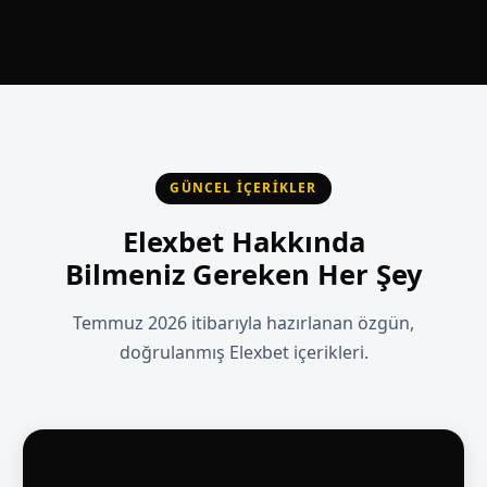
GÜNCEL İÇERIKLER
Elexbet Hakkında
Bilmeniz Gereken Her Şey
Temmuz 2026 itibarıyla hazırlanan özgün,
doğrulanmış Elexbet içerikleri.