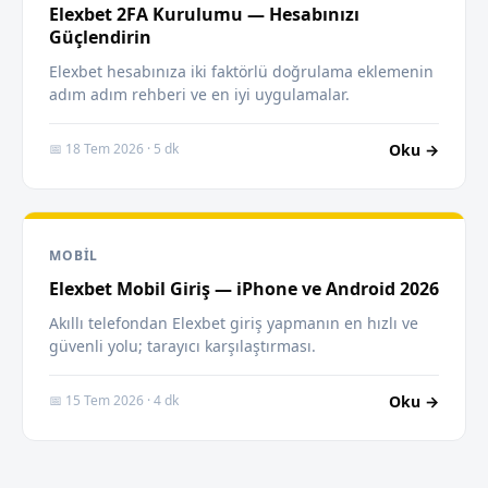
Elexbet 2FA Kurulumu — Hesabınızı
Güçlendirin
Elexbet hesabınıza iki faktörlü doğrulama eklemenin
adım adım rehberi ve en iyi uygulamalar.
Oku →
📅 18 Tem 2026 · 5 dk
MOBIL
Elexbet Mobil Giriş — iPhone ve Android 2026
Akıllı telefondan Elexbet giriş yapmanın en hızlı ve
güvenli yolu; tarayıcı karşılaştırması.
Oku →
📅 15 Tem 2026 · 4 dk