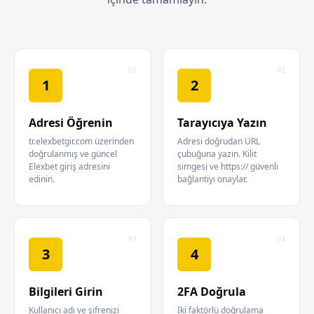
1
2
Adresi Öğrenin
Tarayıcıya Yazın
tr.elexbetgir.com üzerinden
Adresi doğrudan URL
doğrulanmış ve güncel
çubuğuna yazın. Kilit
Elexbet giriş adresini
simgesi ve https:// güvenli
edinin.
bağlantıyı onaylar.
3
4
Bilgileri Girin
2FA Doğrula
Kullanıcı adı ve şifrenizi
İki faktörlü doğrulama