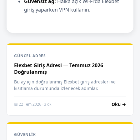
Güvensiz ağ:
Halka açık Wi-Fi'da Elexbet
giriş yaparken VPN kullanın.
GÜNCEL ADRES
Elexbet Giriş Adresi — Temmuz 2026
Doğrulanmış
Bu ay için doğrulanmış Elexbet giriş adresleri ve
kısıtlama durumunda izlenecek adımlar.
Oku →
📅 22 Tem 2026 · 3 dk
GÜVENLIK