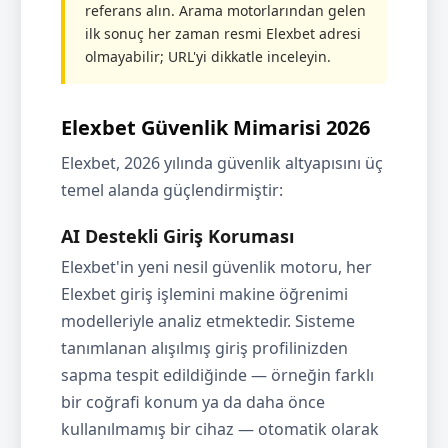
referans alın. Arama motorlarından gelen
ilk sonuç her zaman resmi Elexbet adresi
olmayabilir; URL'yi dikkatle inceleyin.
Elexbet Güvenlik Mimarisi 2026
Elexbet, 2026 yılında güvenlik altyapısını üç
temel alanda güçlendirmiştir:
AI Destekli Giriş Koruması
Elexbet'in yeni nesil güvenlik motoru, her
Elexbet giriş işlemini makine öğrenimi
modelleriyle analiz etmektedir. Sisteme
tanımlanan alışılmış giriş profilinizden
sapma tespit edildiğinde — örneğin farklı
bir coğrafi konum ya da daha önce
kullanılmamış bir cihaz — otomatik olarak