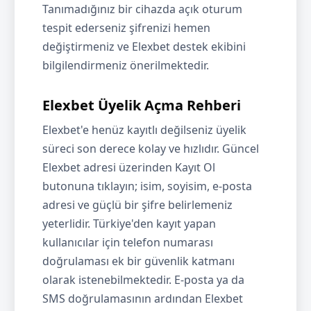
Tanımadığınız bir cihazda açık oturum
tespit ederseniz şifrenizi hemen
değiştirmeniz ve Elexbet destek ekibini
bilgilendirmeniz önerilmektedir.
Elexbet Üyelik Açma Rehberi
Elexbet'e henüz kayıtlı değilseniz üyelik
süreci son derece kolay ve hızlıdır. Güncel
Elexbet adresi üzerinden Kayıt Ol
butonuna tıklayın; isim, soyisim, e-posta
adresi ve güçlü bir şifre belirlemeniz
yeterlidir. Türkiye'den kayıt yapan
kullanıcılar için telefon numarası
doğrulaması ek bir güvenlik katmanı
olarak istenebilmektedir. E-posta ya da
SMS doğrulamasının ardından Elexbet