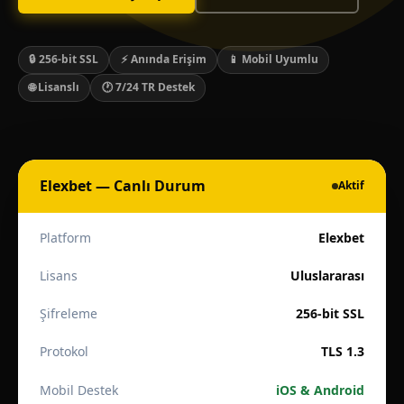
🔒 256-bit SSL
⚡ Anında Erişim
📱 Mobil Uyumlu
🌐 Lisanslı
🕐 7/24 TR Destek
Elexbet — Canlı Durum
Aktif
Platform
Elexbet
Lisans
Uluslararası
Şifreleme
256-bit SSL
Protokol
TLS 1.3
Mobil Destek
iOS & Android