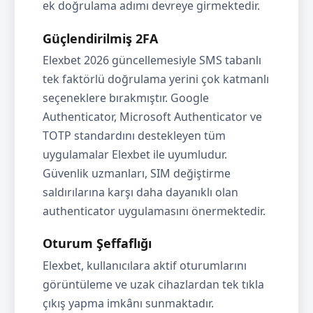
ek doğrulama adımı devreye girmektedir.
Güçlendirilmiş 2FA
Elexbet 2026 güncellemesiyle SMS tabanlı
tek faktörlü doğrulama yerini çok katmanlı
seçeneklere bırakmıştır. Google
Authenticator, Microsoft Authenticator ve
TOTP standardını destekleyen tüm
uygulamalar Elexbet ile uyumludur.
Güvenlik uzmanları, SIM değiştirme
saldırılarına karşı daha dayanıklı olan
authenticator uygulamasını önermektedir.
Oturum Şeffaflığı
Elexbet, kullanıcılara aktif oturumlarını
görüntüleme ve uzak cihazlardan tek tıkla
çıkış yapma imkânı sunmaktadır.