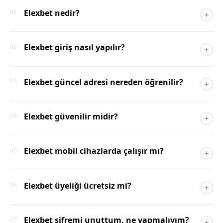
01
Elexbet nedir?
Elexbet, uluslararası lisans kapsamında faaliyet
02
Elexbet giriş nasıl yapılır?
gösteren, Türk kullanıcılara tam Türkçe arayüz ve 7/24
destek sunan dijital eğlence ve interaktif içerik
platformudur. Güvenlik odaklı altyapısı ve kesintisiz
tr.elexbetgir.com üzerinden doğrulanmış güncel
03
Elexbet güncel adresi nereden öğrenilir?
erişim altyapısıyla kullanıcı memnuniyetini öncelikli
Elexbet giriş adresini edinin. Adresi tarayıcınıza
hedef olarak benimseyen Elexbet, yıllar içinde güçlü
doğrudan yazın; URL'de kilit simgesi ve "https://"
bir üye tabanı oluşturmuştur.
olduğunu doğrulayın. Kullanıcı adı ve şifrenizi giriş
Elexbet güncel giriş adresi için tr.elexbetgir.com
04
Elexbet güvenilir midir?
formuna girin, Giriş butonuna tıklayın. 2FA aktifse
sayfasını düzenli olarak takip edin. Adres değişiklikleri
SMS ya da authenticator kodunuzu da girerek işlemi
anlık olarak güncellenmektedir. Arama motorlarından
tamamlayın.
ulaşılan sonuçlar her zaman resmi adres
Evet. Elexbet, uluslararası lisans çerçevesinde faaliyet
05
Elexbet mobil cihazlarda çalışır mı?
olmayabileceğinden, doğrulama için bu sayfayı
göstermekte olup bağımsız güvenlik denetimlerinden
kullanın ve adresi tarayıcınızda yer imi olarak
geçmektedir. 256-bit SSL şifreleme, TLS 1.3 protokolü
kaydedin.
ve yapay zeka destekli anomali tespiti, platformun
Evet. Elexbet'in 2026'da yenilenen duyarlı (responsive)
06
Elexbet üyeliği ücretsiz mi?
güvenlik standartlarını yüksek tutmaktadır.
arayüzü iOS ve Android'in tüm güncel sürümlerinde
sorunsuz çalışmaktadır. Ek uygulama indirmeye gerek
kalmadan mobil tarayıcıdan Elexbet giriş yapabilir,
Evet, Elexbet üyeliği tamamen ücretsizdir. Güncel
07
Elexbet şifremi unuttum, ne yapmalıyım?