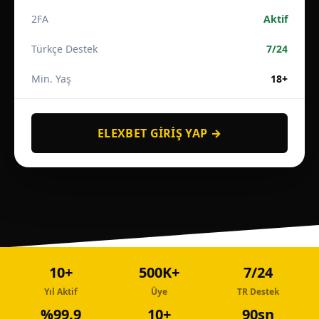
2FA
Aktif
Türkçe Destek
7/24
Min. Yaş
18+
ELEXBET GİRİŞ YAP →
10+
500K+
7/24
Yıl Aktif
Üye
TR Destek
%99.9
10+
90sn