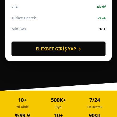
2FA
Aktif
Türkçe Destek
7/24
Min. Yaş
18+
ELEXBET GİRİŞ YAP →
10+
500K+
7/24
Yıl Aktif
Üye
TR Destek
%99.9
10+
90sn