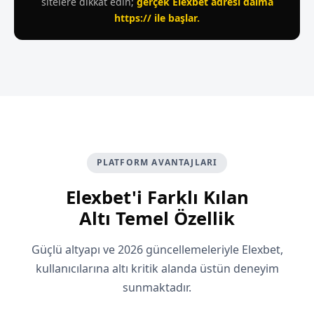
sitelere dikkat edin;
gerçek Elexbet adresi daima
https:// ile başlar.
PLATFORM AVANTAJLARI
Elexbet'i Farklı Kılan
Altı Temel Özellik
Güçlü altyapı ve 2026 güncellemeleriyle Elexbet,
kullanıcılarına altı kritik alanda üstün deneyim
sunmaktadır.