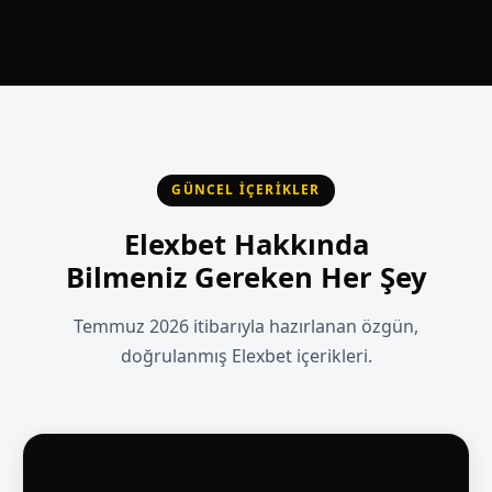
GÜNCEL İÇERIKLER
Elexbet Hakkında
Bilmeniz Gereken Her Şey
Temmuz 2026 itibarıyla hazırlanan özgün,
doğrulanmış Elexbet içerikleri.