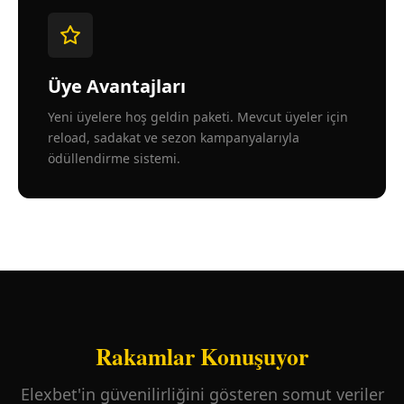
Üye Avantajları
Yeni üyelere hoş geldin paketi. Mevcut üyeler için
reload, sadakat ve sezon kampanyalarıyla
ödüllendirme sistemi.
Rakamlar Konuşuyor
Elexbet'in güvenilirliğini gösteren somut veriler