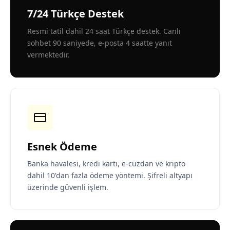
7/24 Türkçe Destek
Resmi tatil dahil 24 saat Türkçe destek. Canlı
sohbet 90 saniyede, e-posta 4 saatte yanıt
vermektedir.
Esnek Ödeme
Banka havalesi, kredi kartı, e-cüzdan ve kripto
dahil 10'dan fazla ödeme yöntemi. Şifreli altyapı
üzerinde güvenli işlem.