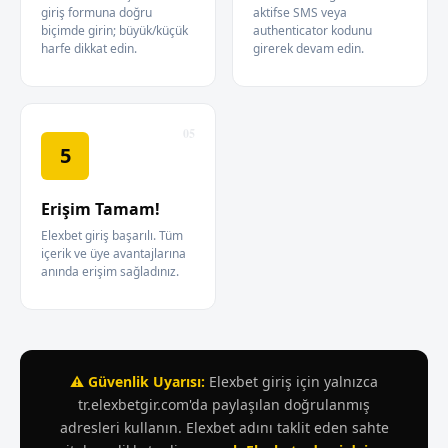
giriş formuna doğru
aktifse SMS veya
biçimde girin; büyük/küçük
authenticator kodunu
harfe dikkat edin.
girerek devam edin.
5
Erişim Tamam!
Elexbet giriş başarılı. Tüm
içerik ve üye avantajlarına
anında erişim sağladınız.
⚠ Güvenlik Uyarısı:
Elexbet giriş için yalnızca
tr.elexbetgir.com'da paylaşılan doğrulanmış
adresleri kullanın. Elexbet adını taklit eden sahte