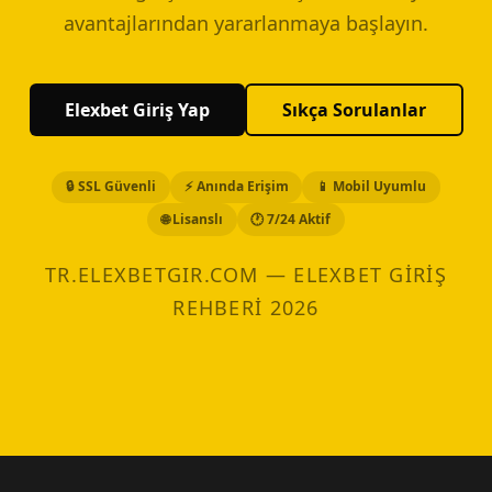
avantajlarından yararlanmaya başlayın.
Elexbet Giriş Yap
Sıkça Sorulanlar
🔒 SSL Güvenli
⚡ Anında Erişim
📱 Mobil Uyumlu
🌐 Lisanslı
🕐 7/24 Aktif
TR.ELEXBETGIR.COM — ELEXBET GİRİŞ
REHBERİ 2026