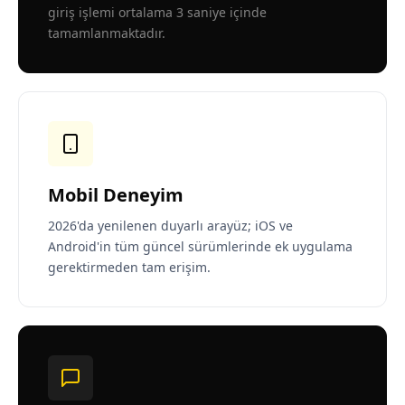
giriş işlemi ortalama 3 saniye içinde
tamamlanmaktadır.
Mobil Deneyim
2026'da yenilenen duyarlı arayüz; iOS ve
Android'in tüm güncel sürümlerinde ek uygulama
gerektirmeden tam erişim.