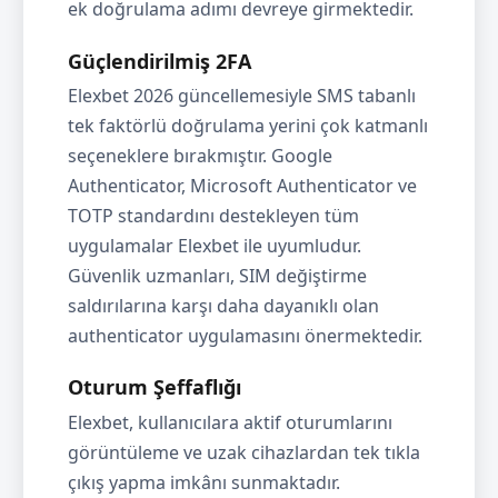
ek doğrulama adımı devreye girmektedir.
Güçlendirilmiş 2FA
Elexbet 2026 güncellemesiyle SMS tabanlı
tek faktörlü doğrulama yerini çok katmanlı
seçeneklere bırakmıştır. Google
Authenticator, Microsoft Authenticator ve
TOTP standardını destekleyen tüm
uygulamalar Elexbet ile uyumludur.
Güvenlik uzmanları, SIM değiştirme
saldırılarına karşı daha dayanıklı olan
authenticator uygulamasını önermektedir.
Oturum Şeffaflığı
Elexbet, kullanıcılara aktif oturumlarını
görüntüleme ve uzak cihazlardan tek tıkla
çıkış yapma imkânı sunmaktadır.