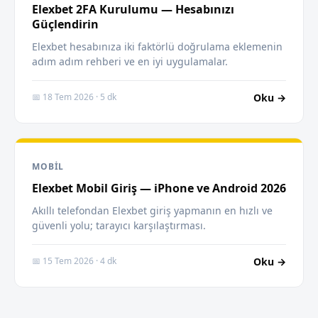
Elexbet 2FA Kurulumu — Hesabınızı
Güçlendirin
Elexbet hesabınıza iki faktörlü doğrulama eklemenin
adım adım rehberi ve en iyi uygulamalar.
Oku →
📅 18 Tem 2026 · 5 dk
MOBIL
Elexbet Mobil Giriş — iPhone ve Android 2026
Akıllı telefondan Elexbet giriş yapmanın en hızlı ve
güvenli yolu; tarayıcı karşılaştırması.
Oku →
📅 15 Tem 2026 · 4 dk