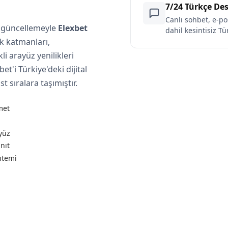
7/24 Türkçe De
Canlı sohbet, e-p
k güncellemeyle
Elexbet
dahil kesintisiz T
ik katmanları,
li arayüz yenilikleri
et'i Türkiye'deki dijital
t sıralara taşımıştır.
met
yüz
nıt
ntemi