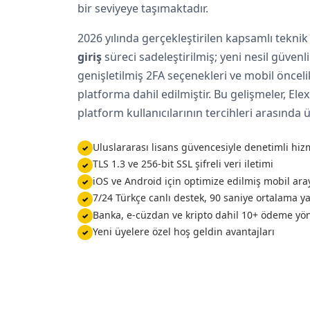
bir seviyeye taşımaktadır.
2026 yılında gerçekleştirilen kapsamlı tekni
giriş
süreci sadeleştirilmiş; yeni nesil güvenl
genişletilmiş 2FA seçenekleri ve mobil öncelik
platforma dahil edilmiştir. Bu gelişmeler, Elexb
platform kullanıcılarının tercihleri arasında üs
Uluslararası lisans güvencesiyle denetimli hiz
✓
TLS 1.3 ve 256-bit SSL şifreli veri iletimi
✓
iOS ve Android için optimize edilmiş mobil ara
✓
7/24 Türkçe canlı destek, 90 saniye ortalama ya
✓
Banka, e-cüzdan ve kripto dahil 10+ ödeme yö
✓
Yeni üyelere özel hoş geldin avantajları
✓