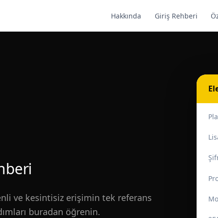
Hakkında
Giriş Rehberi
Öz
El
Pl
Li
Şi
hberi
Pr
i ve kesintisiz erişimin tek referans
Mo
adımları buradan öğrenin.