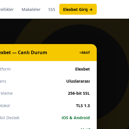
ellikler
Makaleler
SSS
Elexbet Giriş →
exbet — Canlı Durum
Aktif
atform
Elexbet
sans
Uluslararası
freleme
256-bit SSL
otokol
TLS 1.3
bil Destek
iOS & Android