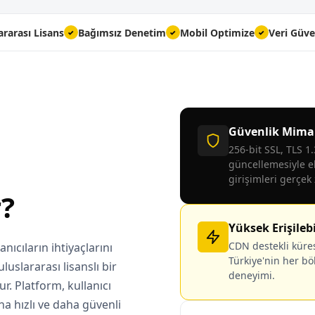
ararası Lisans
Bağımsız Denetim
Mobil Optimize
Veri Güve
✓
✓
✓
Güvenlik Mimar
256-bit SSL, TLS 1
güncellemesiyle e
girişimleri gerçek
?
Yüksek Erişilebi
CDN destekli küres
anıcıların ihtiyaçlarını
Türkiye'nin her bö
uslararası lisanslı bir
deneyimi.
ur. Platform, kullanıcı
a hızlı ve daha güvenli