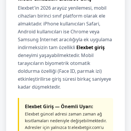
Elexbet'in 2026 arayüz yenilemesi, mobil
cihazları birinci sınıf platform olarak ele
almaktadır. iPhone kullanıcıları Safari,
Android kullanıcıları ise Chrome veya
Samsung Internet aracılığıyla ek uygulama
indirmeksizin tam özellikli
Elexbet giriş
deneyimi yaşayabilmektedir. Mobil
tarayıcıların biyometrik otomatik
doldurma özelliği (Face ID, parmak izi)
etkinleştirilirse giriş süresi birkaç saniyeye
kadar düşmektedir.
Elexbet Giriş — Önemli Uyarı:
Elexbet güncel adresi zaman zaman ağ
kısıtlamaları nedeniyle değişebilmektedir.
Adresler için yalnızca tr.elexbetgir.com'u