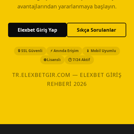
avantajlarından yararlanmaya başlayın.
Elexbet Giriş Yap
Sıkça Sorulanlar
🔒 SSL Güvenli
⚡ Anında Erişim
📱 Mobil Uyumlu
🌐 Lisanslı
🕐 7/24 Aktif
TR.ELEXBETGIR.COM — ELEXBET GİRİŞ
REHBERİ 2026