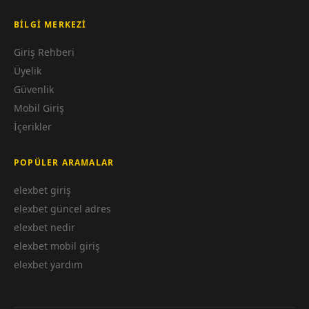
BILGI MERKEZI
Giriş Rehberi
Üyelik
Güvenlik
Mobil Giriş
İçerikler
POPÜLER ARAMALAR
elexbet giriş
elexbet güncel adres
elexbet nedir
elexbet mobil giriş
elexbet yardım