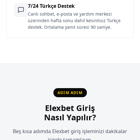
7/24 Türkçe Destek
Canlı sohbet, e-posta ve yardım merkezi
üzerinden hafta sonu dahil kesintisiz Türkçe
destek. Ortalama yanıt süresi 90 saniye.
ADIM ADIM
Elexbet Giriş
Nasıl Yapılır?
Beş kısa adımda Elexbet giriş işleminizi dakikalar
içinde tamamlayın.