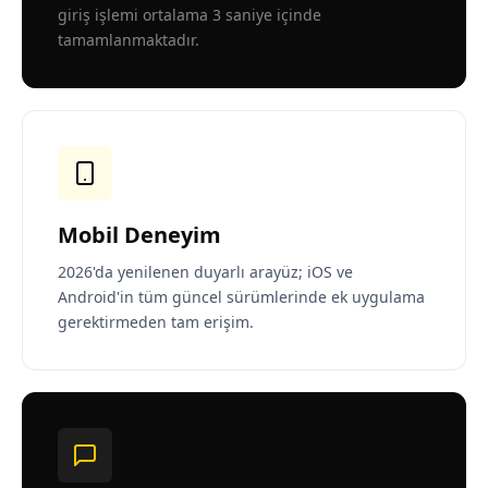
giriş işlemi ortalama 3 saniye içinde
tamamlanmaktadır.
Mobil Deneyim
2026'da yenilenen duyarlı arayüz; iOS ve
Android'in tüm güncel sürümlerinde ek uygulama
gerektirmeden tam erişim.