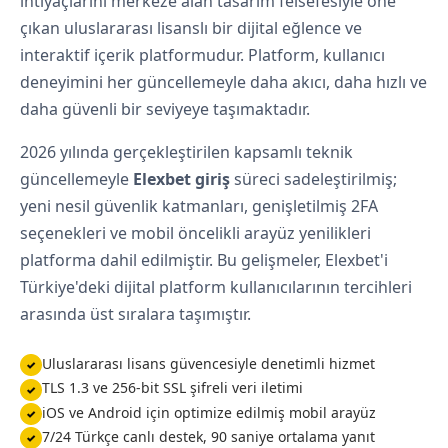
ihtiyaçlarını merkeze alan tasarım felsefesiyle öne
çıkan uluslararası lisanslı bir dijital eğlence ve
interaktif içerik platformudur. Platform, kullanıcı
deneyimini her güncellemeyle daha akıcı, daha hızlı ve
daha güvenli bir seviyeye taşımaktadır.
2026 yılında gerçekleştirilen kapsamlı teknik
güncellemeyle
Elexbet giriş
süreci sadeleştirilmiş;
yeni nesil güvenlik katmanları, genişletilmiş 2FA
seçenekleri ve mobil öncelikli arayüz yenilikleri
platforma dahil edilmiştir. Bu gelişmeler, Elexbet'i
Türkiye'deki dijital platform kullanıcılarının tercihleri
arasında üst sıralara taşımıştır.
Uluslararası lisans güvencesiyle denetimli hizmet
✓
TLS 1.3 ve 256-bit SSL şifreli veri iletimi
✓
iOS ve Android için optimize edilmiş mobil arayüz
✓
7/24 Türkçe canlı destek, 90 saniye ortalama yanıt
✓