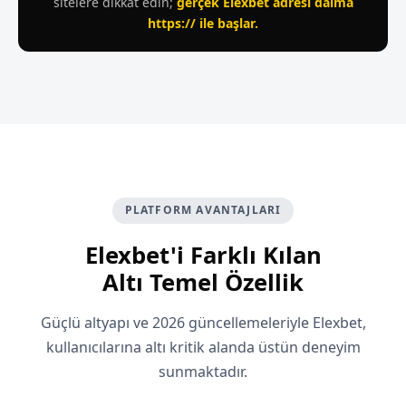
sitelere dikkat edin;
gerçek Elexbet adresi daima
https:// ile başlar.
PLATFORM AVANTAJLARI
Elexbet'i Farklı Kılan
Altı Temel Özellik
Güçlü altyapı ve 2026 güncellemeleriyle Elexbet,
kullanıcılarına altı kritik alanda üstün deneyim
sunmaktadır.