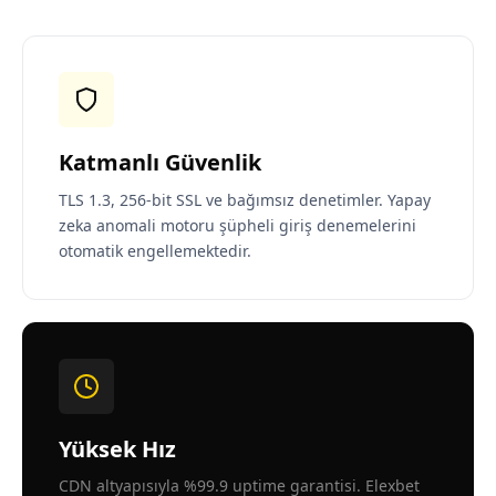
Katmanlı Güvenlik
TLS 1.3, 256-bit SSL ve bağımsız denetimler. Yapay
zeka anomali motoru şüpheli giriş denemelerini
otomatik engellemektedir.
Yüksek Hız
CDN altyapısıyla %99.9 uptime garantisi. Elexbet