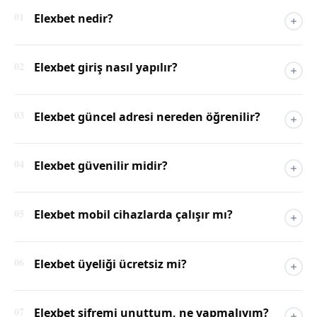
01
Elexbet nedir?
Elexbet, uluslararası lisans kapsamında faaliyet
02
Elexbet giriş nasıl yapılır?
gösteren, Türk kullanıcılara tam Türkçe arayüz ve 7/24
destek sunan dijital eğlence ve interaktif içerik
platformudur. Güvenlik odaklı altyapısı ve kesintisiz
tr.elexbetgir.com üzerinden doğrulanmış güncel
03
Elexbet güncel adresi nereden öğrenilir?
erişim altyapısıyla kullanıcı memnuniyetini öncelikli
Elexbet giriş adresini edinin. Adresi tarayıcınıza
hedef olarak benimseyen Elexbet, yıllar içinde güçlü
doğrudan yazın; URL'de kilit simgesi ve "https://"
bir üye tabanı oluşturmuştur.
olduğunu doğrulayın. Kullanıcı adı ve şifrenizi giriş
Elexbet güncel giriş adresi için tr.elexbetgir.com
04
Elexbet güvenilir midir?
formuna girin, Giriş butonuna tıklayın. 2FA aktifse
sayfasını düzenli olarak takip edin. Adres değişiklikleri
SMS ya da authenticator kodunuzu da girerek işlemi
anlık olarak güncellenmektedir. Arama motorlarından
tamamlayın.
ulaşılan sonuçlar her zaman resmi adres
Evet. Elexbet, uluslararası lisans çerçevesinde faaliyet
05
Elexbet mobil cihazlarda çalışır mı?
olmayabileceğinden, doğrulama için bu sayfayı
göstermekte olup bağımsız güvenlik denetimlerinden
kullanın ve adresi tarayıcınızda yer imi olarak
geçmektedir. 256-bit SSL şifreleme, TLS 1.3 protokolü
kaydedin.
ve yapay zeka destekli anomali tespiti, platformun
Evet. Elexbet'in 2026'da yenilenen duyarlı (responsive)
06
Elexbet üyeliği ücretsiz mi?
güvenlik standartlarını yüksek tutmaktadır.
arayüzü iOS ve Android'in tüm güncel sürümlerinde
sorunsuz çalışmaktadır. Ek uygulama indirmeye gerek
kalmadan mobil tarayıcıdan Elexbet giriş yapabilir,
Evet, Elexbet üyeliği tamamen ücretsizdir. Güncel
07
Elexbet şifremi unuttum, ne yapmalıyım?