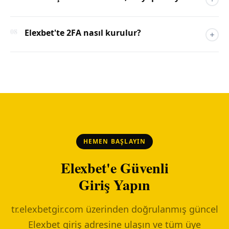
tüm özelliklere erişebilirsiniz.
adres üzerinden Kayıt Ol butonuna tıklayın, formu
doldurun ve e-posta veya SMS doğrulamasını
tamamlayın. Hesabınız hemen aktif olur ve hoş geldin
Elexbet giriş ekranındaki "Şifremi Unuttum"
08
Elexbet'te 2FA nasıl kurulur?
avantajlarına anında kavuşursunuz.
bağlantısına tıklayın. Üyelik e-posta adresinize
sıfırlama bağlantısı gönderilecektir. Bağlantı 15 dakika
geçerlidir. E-posta gelmezse spam klasörünüzü
Elexbet hesabınıza giriş yapın, sağ üstteki profil
kontrol edin; sorun devam ederse Elexbet canlı
menüsünden Güvenlik Ayarları'na gidin ve İki Faktörlü
desteğe başvurun.
Doğrulama seçeneğini aktif hale getirin. SMS veya
authenticator uygulama seçeneklerinden birini tercih
edin. SMS'e kıyasla authenticator uygulaması (Google,
Microsoft) SIM swap saldırılarına karşı çok daha
güvenlidir.
HEMEN BAŞLAYIN
Elexbet'e Güvenli
Giriş Yapın
tr.elexbetgir.com üzerinden doğrulanmış güncel
Elexbet giriş adresine ulaşın ve tüm üye