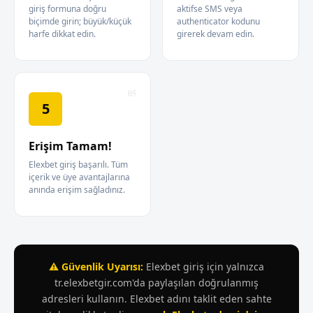
giriş formuna doğru
aktifse SMS veya
biçimde girin; büyük/küçük
authenticator kodunu
harfe dikkat edin.
girerek devam edin.
5
Erişim Tamam!
Elexbet giriş başarılı. Tüm
içerik ve üye avantajlarına
anında erişim sağladınız.
⚠ Güvenlik Uyarısı:
Elexbet giriş için yalnızca
tr.elexbetgir.com'da paylaşılan doğrulanmış
adresleri kullanın. Elexbet adını taklit eden sahte