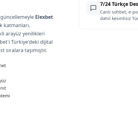
7/24 Türkçe De
Canlı sohbet, e-p
k güncellemeyle
Elexbet
dahil kesintisiz T
ik katmanları,
li arayüz yenilikleri
et'i Türkiye'deki dijital
t sıralara taşımıştır.
met
yüz
nıt
ntemi