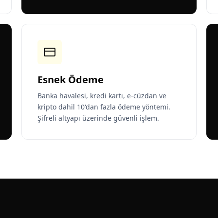
Esnek Ödeme
Banka havalesi, kredi kartı, e-cüzdan ve
kripto dahil 10'dan fazla ödeme yöntemi.
Şifreli altyapı üzerinde güvenli işlem.