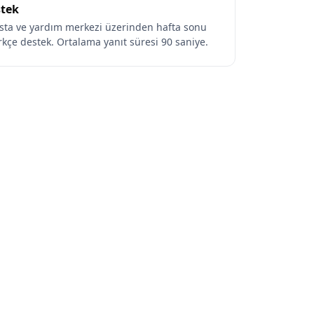
stek
osta ve yardım merkezi üzerinden hafta sonu
ürkçe destek. Ortalama yanıt süresi 90 saniye.