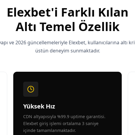
Elexbet'i Farklı Kılan
Altı Temel Özellik
apı ve 2026 güncellemeleriyle Elexbet, kullanıcılarına altı kr
üstün deneyim sunmaktadır.
Yüksek Hız
CDN altyapısıyla %99.9 uptime garantisi.
Elexbet giriş işlemi ortalama 3 saniye
içinde tamamlanmaktadır.