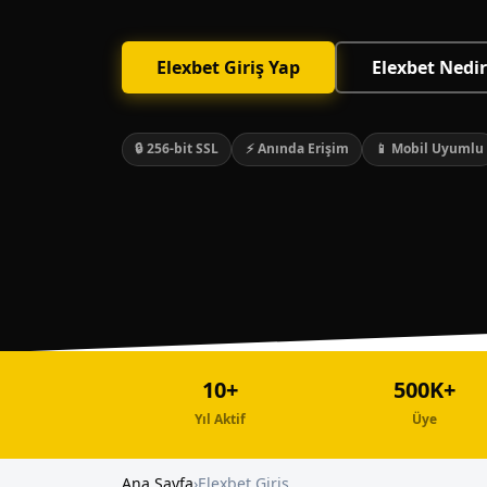
Elexbet Giriş Yap
Elexbet Nedir
🔒 256-bit SSL
⚡ Anında Erişim
📱 Mobil Uyumlu
10+
500K+
Yıl Aktif
Üye
Ana Sayfa
›
Elexbet Giriş