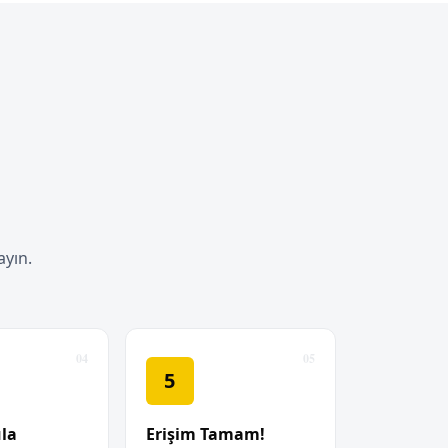
ayın.
5
la
Erişim Tamam!