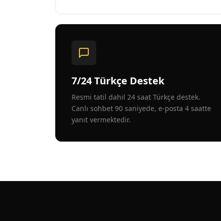
7/24 Türkçe Destek
Resmi tatil dahil 24 saat Türkçe destek.
Canlı sohbet 90 saniyede, e-posta 4 saatte
yanıt vermektedir.