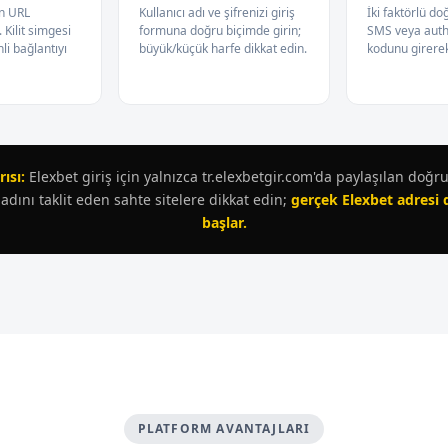
n URL
Kullanıcı adı ve şifrenizi giriş
İki faktörlü d
Kilit simgesi
formuna doğru biçimde girin;
SMS veya auth
nli bağlantıyı
büyük/küçük harfe dikkat edin.
kodunu girere
ısı:
Elexbet giriş için yalnızca tr.elexbetgir.com'da paylaşılan doğr
 adını taklit eden sahte sitelere dikkat edin;
gerçek Elexbet adresi d
başlar.
PLATFORM AVANTAJLARI