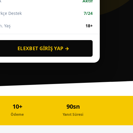
A
Aktif
rkçe Destek
7/24
n. Yaş
18+
ELEXBET GİRİŞ YAP →
10+
90sn
Ödeme
Yanıt Süresi