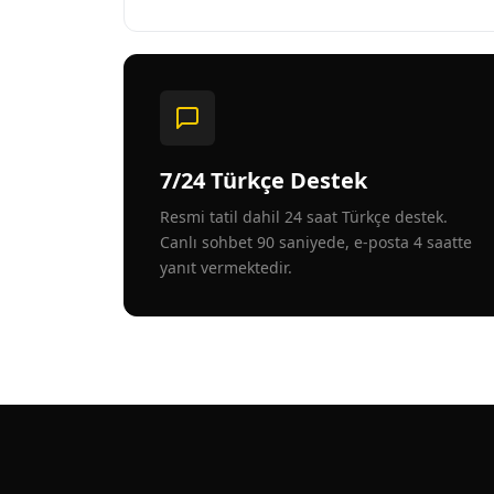
7/24 Türkçe Destek
Resmi tatil dahil 24 saat Türkçe destek.
Canlı sohbet 90 saniyede, e-posta 4 saatte
yanıt vermektedir.