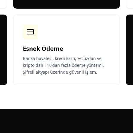
Esnek Ödeme
Banka havalesi, kredi kartı, e-cüzdan ve
kripto dahil 10'dan fazla ödeme yöntemi.
Şifreli altyapı üzerinde güvenli işlem.