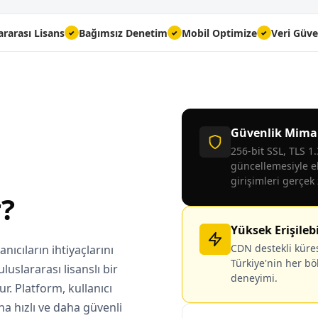
ararası Lisans
Bağımsız Denetim
Mobil Optimize
Veri Güve
✓
✓
✓
Güvenlik Mimar
256-bit SSL, TLS 1
güncellemesiyle e
girişimleri gerçek
?
Yüksek Erişilebi
CDN destekli küres
anıcıların ihtiyaçlarını
Türkiye'nin her bö
uslararası lisanslı bir
deneyimi.
ur. Platform, kullanıcı
a hızlı ve daha güvenli