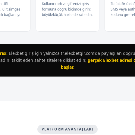
n URL
Kullanıcı adı ve şifrenizi giriş
İki faktörlü d
Kilit simgesi
formuna doğru biçimde girin;
SMS veya auth
nli bağlantıyı
büyük/küçük harfe dikkat edin.
kodunu girere
ısı:
Elexbet giriş için yalnızca tr.elexbetgir.com'da paylaşılan doğr
 adını taklit eden sahte sitelere dikkat edin;
gerçek Elexbet adresi d
başlar.
PLATFORM AVANTAJLARI