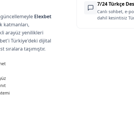
7/24 Türkçe De
Canlı sohbet, e-p
k güncellemeyle
Elexbet
dahil kesintisiz T
ik katmanları,
li arayüz yenilikleri
et'i Türkiye'deki dijital
t sıralara taşımıştır.
met
yüz
nıt
ntemi