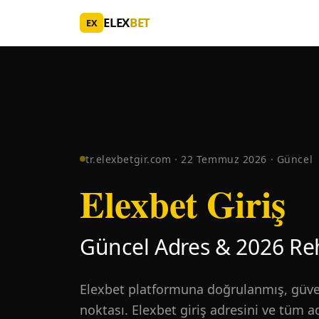
ELEX
BET
EX
tr.elexbetgir.com · 22 Temmuz 2026 · Güncel
Elexbet Giriş
Güncel Adres & 2026 Re
Elexbet platformuna doğrulanmış, güvenl
noktası. Elexbet giriş adresini ve tüm 