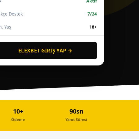
A
Aktif
rkçe Destek
7/24
n. Yaş
18+
ELEXBET GİRİŞ YAP →
10+
90sn
Ödeme
Yanıt Süresi