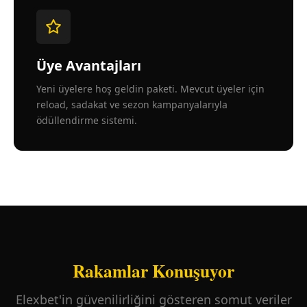
Üye Avantajları
Yeni üyelere hoş geldin paketi. Mevcut üyeler için
reload, sadakat ve sezon kampanyalarıyla
ödüllendirme sistemi.
Rakamlar Konuşuyor
Elexbet'in güvenilirliğini gösteren somut veriler