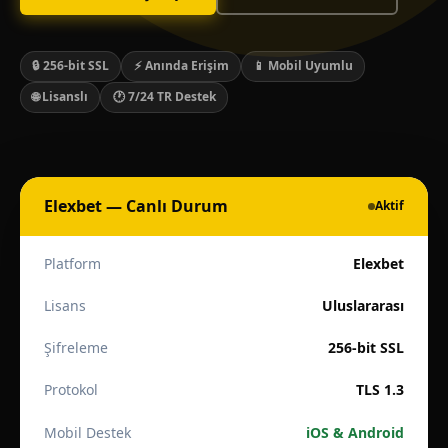
🔒 256-bit SSL
⚡ Anında Erişim
📱 Mobil Uyumlu
🌐 Lisanslı
🕐 7/24 TR Destek
Elexbet — Canlı Durum
Aktif
Platform
Elexbet
Lisans
Uluslararası
Şifreleme
256-bit SSL
Protokol
TLS 1.3
Mobil Destek
iOS & Android