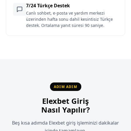
7/24 Türkçe Destek
Canlı sohbet, e-posta ve yardım merkezi
üzerinden hafta sonu dahil kesintisiz Türkçe
destek. Ortalama yanıt süresi 90 saniye.
ADIM ADIM
Elexbet Giriş
Nasıl Yapılır?
Beş kısa adımda Elexbet giriş işleminizi dakikalar
içinde tamamlayın.