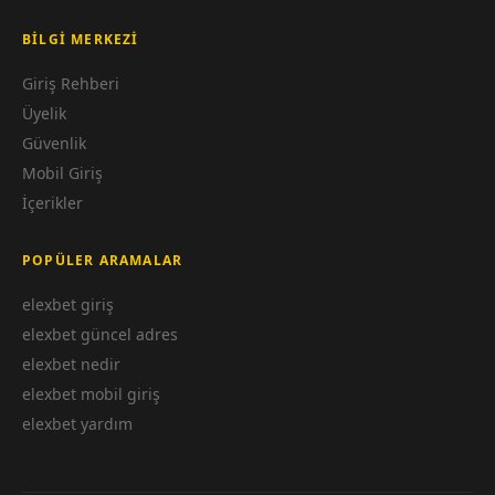
BILGI MERKEZI
Giriş Rehberi
Üyelik
Güvenlik
Mobil Giriş
İçerikler
POPÜLER ARAMALAR
elexbet giriş
elexbet güncel adres
elexbet nedir
elexbet mobil giriş
elexbet yardım