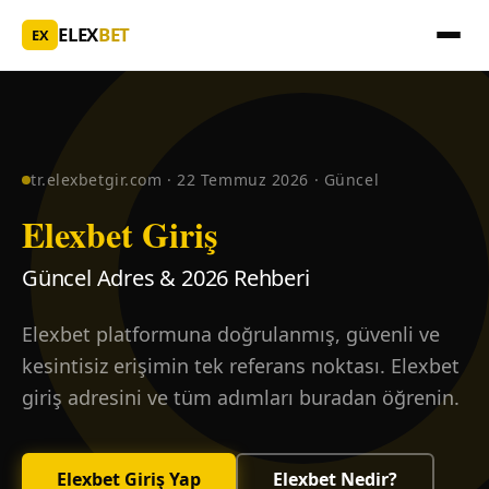
ELEX
BET
EX
tr.elexbetgir.com · 22 Temmuz 2026 · Güncel
Elexbet Giriş
Güncel Adres & 2026 Rehberi
Elexbet platformuna doğrulanmış, güvenli ve
kesintisiz erişimin tek referans noktası. Elexbet
giriş adresini ve tüm adımları buradan öğrenin.
Elexbet Giriş Yap
Elexbet Nedir?