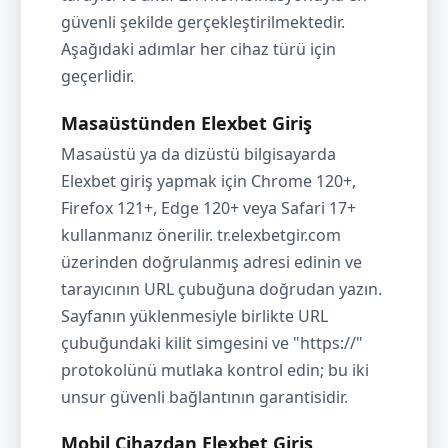
güvenli şekilde gerçekleştirilmektedir.
Aşağıdaki adımlar her cihaz türü için
geçerlidir.
Masaüstünden Elexbet Giriş
Masaüstü ya da dizüstü bilgisayarda
Elexbet giriş yapmak için Chrome 120+,
Firefox 121+, Edge 120+ veya Safari 17+
kullanmanız önerilir. tr.elexbetgir.com
üzerinden doğrulanmış adresi edinin ve
tarayıcının URL çubuğuna doğrudan yazın.
Sayfanın yüklenmesiyle birlikte URL
çubuğundaki kilit simgesini ve "https://"
protokolünü mutlaka kontrol edin; bu iki
unsur güvenli bağlantının garantisidir.
Mobil Cihazdan Elexbet Giriş