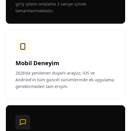
giriş işlemi ortalama 3 saniye içinde
tamamlanmaktadır.
Mobil Deneyim
2026'da yenilenen duyarlı arayüz; iOS ve
Android'in tüm güncel sürümlerinde ek uygulama
gerektirmeden tam erişim.