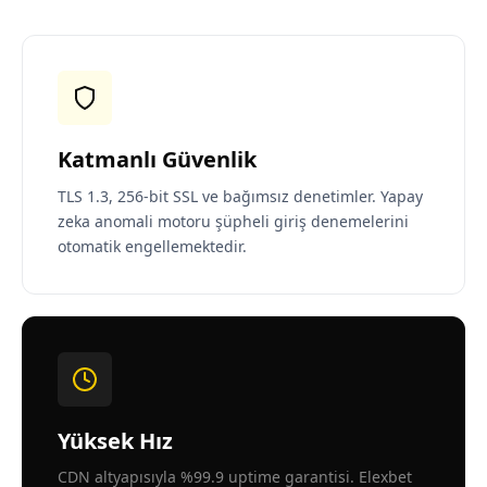
Katmanlı Güvenlik
TLS 1.3, 256-bit SSL ve bağımsız denetimler. Yapay
zeka anomali motoru şüpheli giriş denemelerini
otomatik engellemektedir.
Yüksek Hız
CDN altyapısıyla %99.9 uptime garantisi. Elexbet