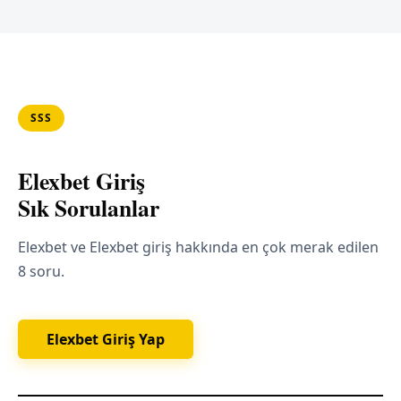
SSS
Elexbet Giriş
Sık Sorulanlar
Elexbet ve Elexbet giriş hakkında en çok merak edilen
8 soru.
Elexbet Giriş Yap