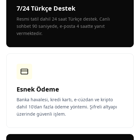
7/24 Türkçe Destek
Resmi tatil dahil 24 saat Türkçe destek. Canlı
sohbet 90 saniyede, e-posta 4 saatte yanıt
vermektedir.
Esnek Ödeme
Banka havalesi, kredi kartı, e-cüzdan ve kripto
dahil 10'dan fazla ödeme yöntemi. Şifreli altyapı
üzerinde güvenli işlem.