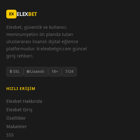
ELEX
BET
EX
Elexbet, güvenlik ve kullanıcı
memnuniyetini ön planda tutan
uluslararası lisanslı dijital eğlence
platformudur. tr.elexbetgir.com güncel
giriş rehberi.
🔒 SSL
🌐 Lisanslı
18+
7/24
HIZLI ERIŞIM
Elexbet Hakkında
Elexbet Giriş
Özellikler
Makaleler
SSS