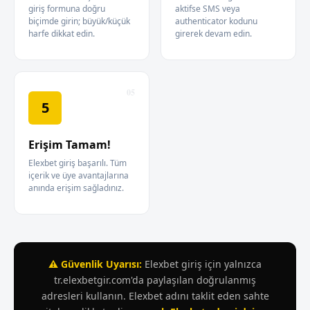
giriş formuna doğru
aktifse SMS veya
biçimde girin; büyük/küçük
authenticator kodunu
harfe dikkat edin.
girerek devam edin.
5
Erişim Tamam!
Elexbet giriş başarılı. Tüm
içerik ve üye avantajlarına
anında erişim sağladınız.
⚠ Güvenlik Uyarısı:
Elexbet giriş için yalnızca
tr.elexbetgir.com'da paylaşılan doğrulanmış
adresleri kullanın. Elexbet adını taklit eden sahte