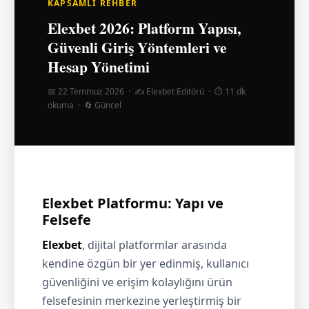
KAPSAMLI REHBER
Elexbet 2026: Platform Yapısı,
Güvenli Giriş Yöntemleri ve
Hesap Yönetimi
📅 22 Temmuz 2026 · ✍ Elexbet Editörü · ⏱ 11 dk
okuma · 🔄 Güncel
Elexbet Platformu: Yapı ve
Felsefe
Elexbet
, dijital platformlar arasında
kendine özgün bir yer edinmiş, kullanıcı
güvenliğini ve erişim kolaylığını ürün
felsefesinin merkezine yerleştirmiş bir