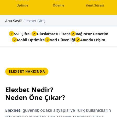
Uptime
Ödeme
Yanıt Süresi
Ana Sayfa
›
Elexbet Giriş
SSL Şifreli
Uluslararası Lisans
Bağımsız Denetim
✓
✓
✓
Mobil Optimize
Veri Güvenliği
Anında Erişim
✓
✓
✓
ELEXBET HAKKINDA
Elexbet Nedir?
Neden Öne Çıkar?
Elexbet
, güvenlik odaklı altyapısı ve Türk kullanıcıların