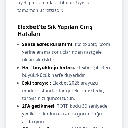
üyeliğiniz anında aktif olur. Üyelik
tamamen ücretsizdir.
Elexbet'te Sık Yapılan Giriş
Hataları
Sahte adres kullanımı:
tr.elexbetgir.com
yerine arama sonuçlarından rastgele
tıklamak risktir.
Harf büyüklüğü hatası:
Elexbet şifreleri
büyük/küçük harfe duyarlıdır.
Eski tarayıcı:
Elexbet 2026 arayüzü
modern standartlar gerektirmektedir;
tarayıcınızı güncel tutun.
2FA gecikmesi:
TOTP kodu 30 saniyede
yenilenir; kodun ekranda göründüğü
anda girin.