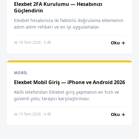
Elexbet 2FA Kurulumu — Hesabınızı
Güçlendirin
Elexbet hesabınıza iki faktörlü doğrulama eklemenin
adım adım rehberi ve en iyi uygulamalar.
Oku →
📅 18 Tem 2026 · 5 dk
MOBIL
Elexbet Mobil Giriş — iPhone ve Android 2026
Akıllı telefondan Elexbet giriş yapmanın en hızlı ve
güvenli yolu; tarayıcı karşılaştırması.
Oku →
📅 15 Tem 2026 · 4 dk