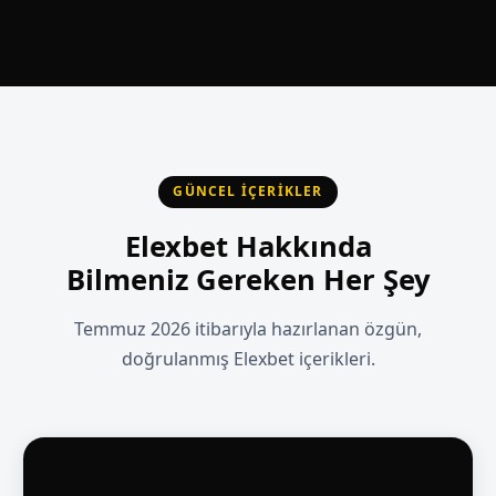
GÜNCEL İÇERIKLER
Elexbet Hakkında
Bilmeniz Gereken Her Şey
Temmuz 2026 itibarıyla hazırlanan özgün,
doğrulanmış Elexbet içerikleri.