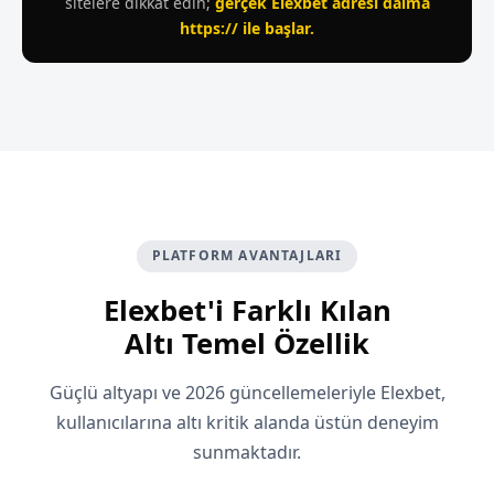
sitelere dikkat edin;
gerçek Elexbet adresi daima
https:// ile başlar.
PLATFORM AVANTAJLARI
Elexbet'i Farklı Kılan
Altı Temel Özellik
Güçlü altyapı ve 2026 güncellemeleriyle Elexbet,
kullanıcılarına altı kritik alanda üstün deneyim
sunmaktadır.