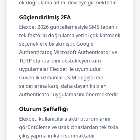
ek doğrulama adımı devreye girmektedir.
Güçlendirilmiş 2FA
Elexbet 2026 güncellemesiyle SMS tabanlı
tek faktörlü doğrulama yerini çok katmanlı
seçeneklere bırakmıştır. Google
Authenticator, Microsoft Authenticator ve
TOTP standardını destekleyen tüm
uygulamalar Elexbet ile uyumludur.
Güvenlik uzmanları, SIM değiştirme
saldırılarına karşı daha dayanıklı olan
authenticator uygulamasını önermektedir.
Oturum Şeffaflığı
Elexbet, kullanıcılara aktif oturumlarını
görüntüleme ve uzak cihazlardan tek tıkla
çıkış yapma imkânı sunmaktadır.