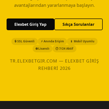
avantajlarından yararlanmaya başlayın.
Elexbet Giriş Yap
Sıkça Sorulanlar
🔒 SSL Güvenli
⚡ Anında Erişim
📱 Mobil Uyumlu
🌐 Lisanslı
🕐 7/24 Aktif
TR.ELEXBETGIR.COM — ELEXBET GİRİŞ
REHBERİ 2026