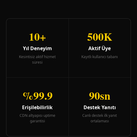
10+
500K
Yıl Deneyim
Aktif Üye
Kesintisiz aktif hizmet
Kayıtlı kullanıcı tabanı
süresi
%99.9
90sn
Erişilebilirlik
Destek Yanıtı
CDN altyapısı uptime
Canlı destek ilk yanıt
garantisi
ortalaması