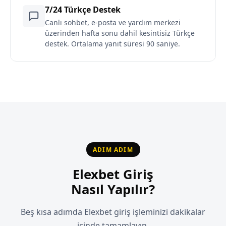
7/24 Türkçe Destek
Canlı sohbet, e-posta ve yardım merkezi
üzerinden hafta sonu dahil kesintisiz Türkçe
destek. Ortalama yanıt süresi 90 saniye.
ADIM ADIM
Elexbet Giriş
Nasıl Yapılır?
Beş kısa adımda Elexbet giriş işleminizi dakikalar
içinde tamamlayın.