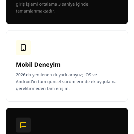
giriş işlemi ortalama 3 saniye içinde
tamamlanmaktadır.
Mobil Deneyim
2026'da yenilenen duyarlı arayüz; iOS ve
Android'in tüm güncel sürümlerinde ek uygulama
gerektirmeden tam erişim.