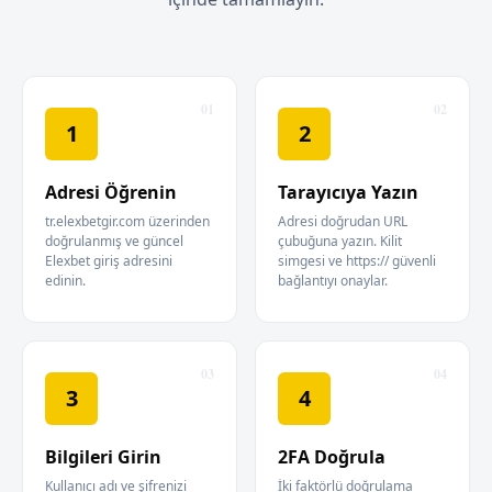
1
2
Adresi Öğrenin
Tarayıcıya Yazın
tr.elexbetgir.com üzerinden
Adresi doğrudan URL
doğrulanmış ve güncel
çubuğuna yazın. Kilit
Elexbet giriş adresini
simgesi ve https:// güvenli
edinin.
bağlantıyı onaylar.
3
4
Bilgileri Girin
2FA Doğrula
Kullanıcı adı ve şifrenizi
İki faktörlü doğrulama