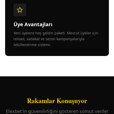
Üye Avantajları
Yeni üyelere hoş geldin paketi. Mevcut üyeler için
reload, sadakat ve sezon kampanyalarıyla
ödüllendirme sistemi.
Rakamlar Konuşuyor
Elexbet'in güvenilirliğini gösteren somut veriler