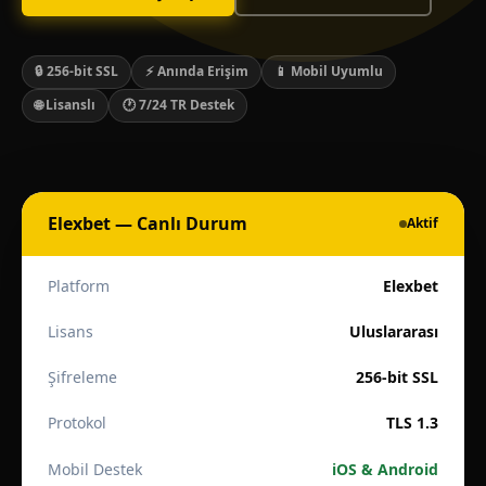
🔒 256-bit SSL
⚡ Anında Erişim
📱 Mobil Uyumlu
🌐 Lisanslı
🕐 7/24 TR Destek
Elexbet — Canlı Durum
Aktif
Platform
Elexbet
Lisans
Uluslararası
Şifreleme
256-bit SSL
Protokol
TLS 1.3
Mobil Destek
iOS & Android