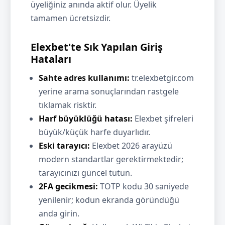
üyeliğiniz anında aktif olur. Üyelik
tamamen ücretsizdir.
Elexbet'te Sık Yapılan Giriş
Hataları
Sahte adres kullanımı:
tr.elexbetgir.com
yerine arama sonuçlarından rastgele
tıklamak risktir.
Harf büyüklüğü hatası:
Elexbet şifreleri
büyük/küçük harfe duyarlıdır.
Eski tarayıcı:
Elexbet 2026 arayüzü
modern standartlar gerektirmektedir;
tarayıcınızı güncel tutun.
2FA gecikmesi:
TOTP kodu 30 saniyede
yenilenir; kodun ekranda göründüğü
anda girin.