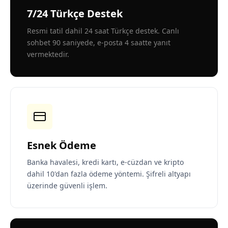
7/24 Türkçe Destek
Resmi tatil dahil 24 saat Türkçe destek. Canlı
sohbet 90 saniyede, e-posta 4 saatte yanıt
vermektedir.
Esnek Ödeme
Banka havalesi, kredi kartı, e-cüzdan ve kripto
dahil 10'dan fazla ödeme yöntemi. Şifreli altyapı
üzerinde güvenli işlem.