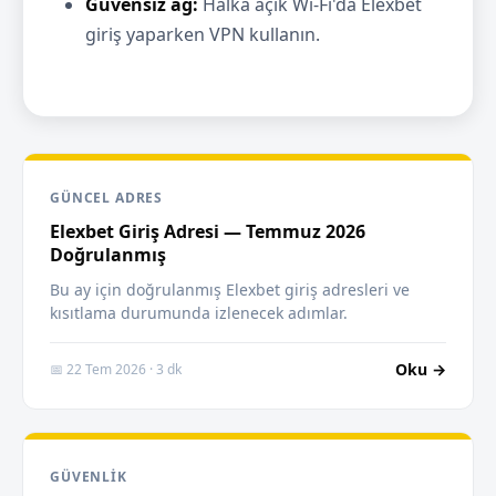
Güvensiz ağ:
Halka açık Wi-Fi'da Elexbet
giriş yaparken VPN kullanın.
GÜNCEL ADRES
Elexbet Giriş Adresi — Temmuz 2026
Doğrulanmış
Bu ay için doğrulanmış Elexbet giriş adresleri ve
kısıtlama durumunda izlenecek adımlar.
Oku →
📅 22 Tem 2026 · 3 dk
GÜVENLIK