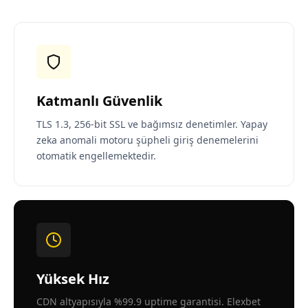
Katmanlı Güvenlik
TLS 1.3, 256-bit SSL ve bağımsız denetimler. Yapay
zeka anomali motoru şüpheli giriş denemelerini
otomatik engellemektedir.
Yüksek Hız
CDN altyapısıyla %99.9 uptime garantisi. Elexbet