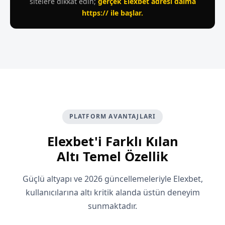
sitelere dikkat edin;
gerçek Elexbet adresi daima
https:// ile başlar.
PLATFORM AVANTAJLARI
Elexbet'i Farklı Kılan
Altı Temel Özellik
Güçlü altyapı ve 2026 güncellemeleriyle Elexbet,
kullanıcılarına altı kritik alanda üstün deneyim
sunmaktadır.