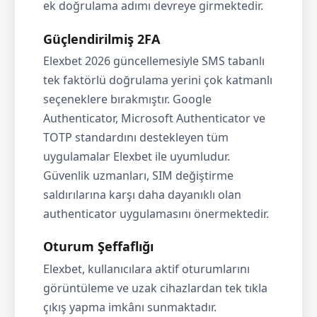
ek doğrulama adımı devreye girmektedir.
Güçlendirilmiş 2FA
Elexbet 2026 güncellemesiyle SMS tabanlı
tek faktörlü doğrulama yerini çok katmanlı
seçeneklere bırakmıştır. Google
Authenticator, Microsoft Authenticator ve
TOTP standardını destekleyen tüm
uygulamalar Elexbet ile uyumludur.
Güvenlik uzmanları, SIM değiştirme
saldırılarına karşı daha dayanıklı olan
authenticator uygulamasını önermektedir.
Oturum Şeffaflığı
Elexbet, kullanıcılara aktif oturumlarını
görüntüleme ve uzak cihazlardan tek tıkla
çıkış yapma imkânı sunmaktadır.