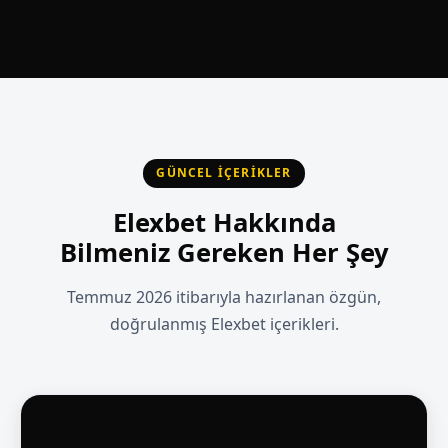
GÜNCEL İÇERIKLER
Elexbet Hakkında
Bilmeniz Gereken Her Şey
Temmuz 2026 itibarıyla hazırlanan özgün,
doğrulanmış Elexbet içerikleri.