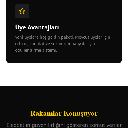
Üye Avantajları
Yeni üyelere hoş geldin paketi. Mevcut üyeler için
reload, sadakat ve sezon kampanyalarıyla
ödüllendirme sistemi.
Rakamlar Konuşuyor
Elexbet'in güvenilirliğini gösteren somut veriler