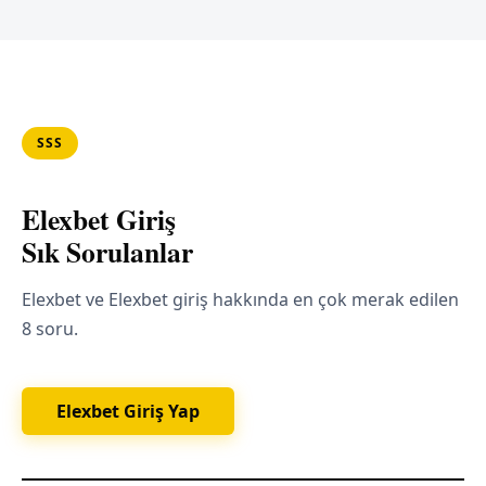
SSS
Elexbet Giriş
Sık Sorulanlar
Elexbet ve Elexbet giriş hakkında en çok merak edilen
8 soru.
Elexbet Giriş Yap