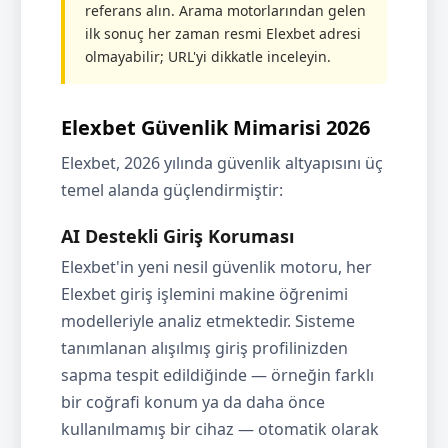
referans alın. Arama motorlarından gelen
ilk sonuç her zaman resmi Elexbet adresi
olmayabilir; URL'yi dikkatle inceleyin.
Elexbet Güvenlik Mimarisi 2026
Elexbet, 2026 yılında güvenlik altyapısını üç
temel alanda güçlendirmiştir:
AI Destekli Giriş Koruması
Elexbet'in yeni nesil güvenlik motoru, her
Elexbet giriş işlemini makine öğrenimi
modelleriyle analiz etmektedir. Sisteme
tanımlanan alışılmış giriş profilinizden
sapma tespit edildiğinde — örneğin farklı
bir coğrafi konum ya da daha önce
kullanılmamış bir cihaz — otomatik olarak