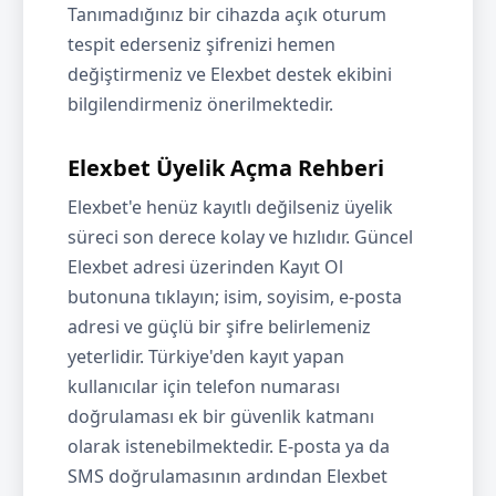
Tanımadığınız bir cihazda açık oturum
tespit ederseniz şifrenizi hemen
değiştirmeniz ve Elexbet destek ekibini
bilgilendirmeniz önerilmektedir.
Elexbet Üyelik Açma Rehberi
Elexbet'e henüz kayıtlı değilseniz üyelik
süreci son derece kolay ve hızlıdır. Güncel
Elexbet adresi üzerinden Kayıt Ol
butonuna tıklayın; isim, soyisim, e-posta
adresi ve güçlü bir şifre belirlemeniz
yeterlidir. Türkiye'den kayıt yapan
kullanıcılar için telefon numarası
doğrulaması ek bir güvenlik katmanı
olarak istenebilmektedir. E-posta ya da
SMS doğrulamasının ardından Elexbet