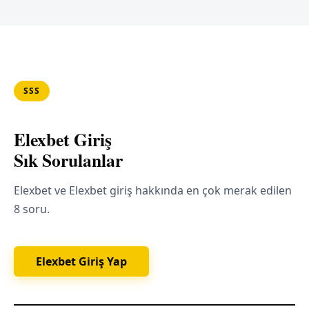
SSS
Elexbet Giriş
Sık Sorulanlar
Elexbet ve Elexbet giriş hakkında en çok merak edilen
8 soru.
Elexbet Giriş Yap