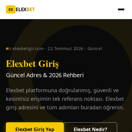
ELEX
BET
EX
tr.elexbetgir.com · 22 Temmuz 2026 · Güncel
Elexbet Giriş
Güncel Adres & 2026 Rehberi
Elexbet platformuna doğrulanmış, güvenli ve
kesintisiz erişimin tek referans noktası. Elexbet
giriş adresini ve tüm adımları buradan öğrenin.
Elexbet Giriş Yap
Elexbet Nedir?