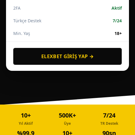
2FA
Aktif
Türkçe Destek
7/24
Min. Yaş
18+
ELEXBET GİRİŞ YAP →
10+
500K+
7/24
Yıl Aktif
Üye
TR Destek
%99.9
10+
90sn