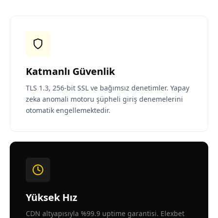
Katmanlı Güvenlik
TLS 1.3, 256-bit SSL ve bağımsız denetimler. Yapay
zeka anomali motoru şüpheli giriş denemelerini
otomatik engellemektedir.
Yüksek Hız
CDN altyapısıyla %99.9 uptime garantisi. Elexbet