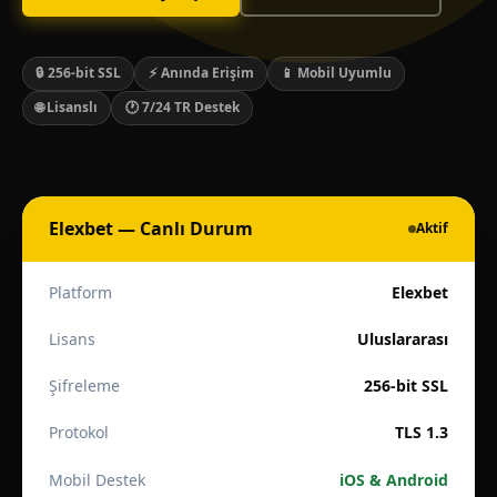
🔒 256-bit SSL
⚡ Anında Erişim
📱 Mobil Uyumlu
🌐 Lisanslı
🕐 7/24 TR Destek
Elexbet — Canlı Durum
Aktif
Platform
Elexbet
Lisans
Uluslararası
Şifreleme
256-bit SSL
Protokol
TLS 1.3
Mobil Destek
iOS & Android