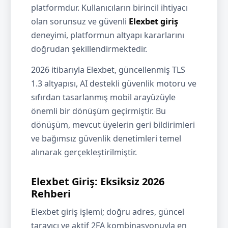
platformdur. Kullanıcıların birincil ihtiyacı
olan sorunsuz ve güvenli
Elexbet giriş
deneyimi, platformun altyapı kararlarını
doğrudan şekillendirmektedir.
2026 itibarıyla Elexbet, güncellenmiş TLS
1.3 altyapısı, AI destekli güvenlik motoru ve
sıfırdan tasarlanmış mobil arayüzüyle
önemli bir dönüşüm geçirmiştir. Bu
dönüşüm, mevcut üyelerin geri bildirimleri
ve bağımsız güvenlik denetimleri temel
alınarak gerçekleştirilmiştir.
Elexbet Giriş: Eksiksiz 2026
Rehberi
Elexbet giriş işlemi; doğru adres, güncel
tarayıcı ve aktif 2FA kombinasyonuyla en