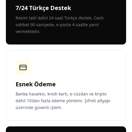
7/24 Türkçe Destek
Resmi tatil dahil 24 saat Türkçe destek. Canlı
sohbet 90 saniyede, e-posta 4 saatte yanıt
vermektedir.
Esnek Ödeme
Banka havalesi, kredi kartı, e-cüzdan ve kripto
dahil 10'dan fazla ödeme yöntemi. Şifreli altyapı
üzerinde güvenli işlem.