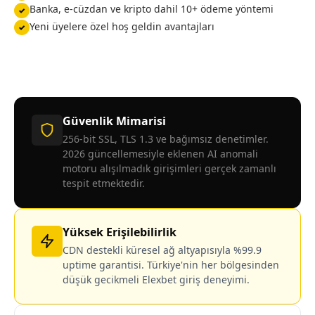
Banka, e-cüzdan ve kripto dahil 10+ ödeme yöntemi
✓
Yeni üyelere özel hoş geldin avantajları
✓
Güvenlik Mimarisi
256-bit SSL, TLS 1.3 ve bağımsız denetimler.
2026 güncellemesiyle eklenen AI anomali
motoru alışılmadık girişimleri gerçek zamanlı
tespit etmektedir.
Yüksek Erişilebilirlik
CDN destekli küresel ağ altyapısıyla %99.9
uptime garantisi. Türkiye'nin her bölgesinden
düşük gecikmeli Elexbet giriş deneyimi.