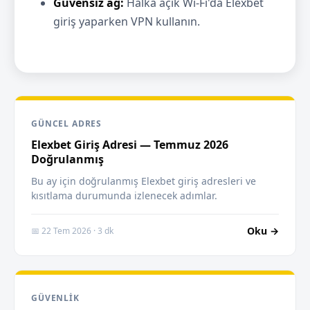
Güvensiz ağ:
Halka açık Wi-Fi'da Elexbet
giriş yaparken VPN kullanın.
GÜNCEL ADRES
Elexbet Giriş Adresi — Temmuz 2026
Doğrulanmış
Bu ay için doğrulanmış Elexbet giriş adresleri ve
kısıtlama durumunda izlenecek adımlar.
Oku →
📅 22 Tem 2026 · 3 dk
GÜVENLIK