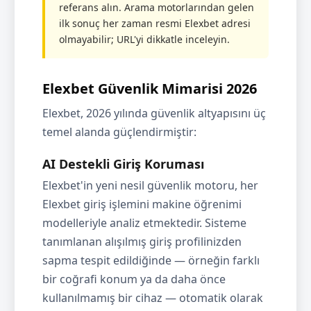
referans alın. Arama motorlarından gelen
ilk sonuç her zaman resmi Elexbet adresi
olmayabilir; URL'yi dikkatle inceleyin.
Elexbet Güvenlik Mimarisi 2026
Elexbet, 2026 yılında güvenlik altyapısını üç
temel alanda güçlendirmiştir:
AI Destekli Giriş Koruması
Elexbet'in yeni nesil güvenlik motoru, her
Elexbet giriş işlemini makine öğrenimi
modelleriyle analiz etmektedir. Sisteme
tanımlanan alışılmış giriş profilinizden
sapma tespit edildiğinde — örneğin farklı
bir coğrafi konum ya da daha önce
kullanılmamış bir cihaz — otomatik olarak