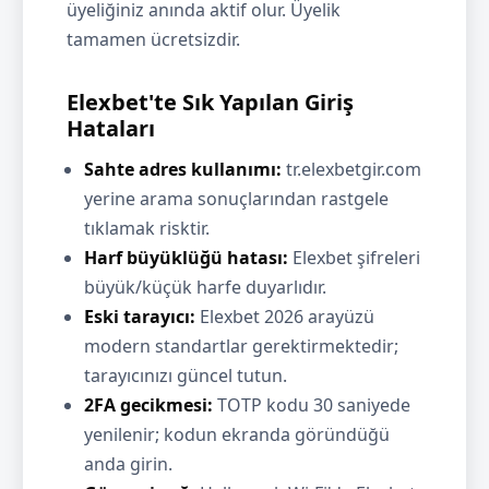
üyeliğiniz anında aktif olur. Üyelik
tamamen ücretsizdir.
Elexbet'te Sık Yapılan Giriş
Hataları
Sahte adres kullanımı:
tr.elexbetgir.com
yerine arama sonuçlarından rastgele
tıklamak risktir.
Harf büyüklüğü hatası:
Elexbet şifreleri
büyük/küçük harfe duyarlıdır.
Eski tarayıcı:
Elexbet 2026 arayüzü
modern standartlar gerektirmektedir;
tarayıcınızı güncel tutun.
2FA gecikmesi:
TOTP kodu 30 saniyede
yenilenir; kodun ekranda göründüğü
anda girin.