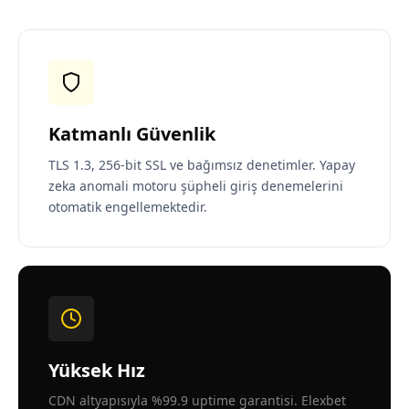
Katmanlı Güvenlik
TLS 1.3, 256-bit SSL ve bağımsız denetimler. Yapay
zeka anomali motoru şüpheli giriş denemelerini
otomatik engellemektedir.
Yüksek Hız
CDN altyapısıyla %99.9 uptime garantisi. Elexbet