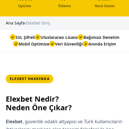
Uptime
Ödeme
Yanıt Süresi
Ana Sayfa
›
Elexbet Giriş
SSL Şifreli
Uluslararası Lisans
Bağımsız Denetim
✓
✓
✓
Mobil Optimize
Veri Güvenliği
Anında Erişim
✓
✓
✓
ELEXBET HAKKINDA
Elexbet Nedir?
Neden Öne Çıkar?
Elexbet
, güvenlik odaklı altyapısı ve Türk kullanıcıların