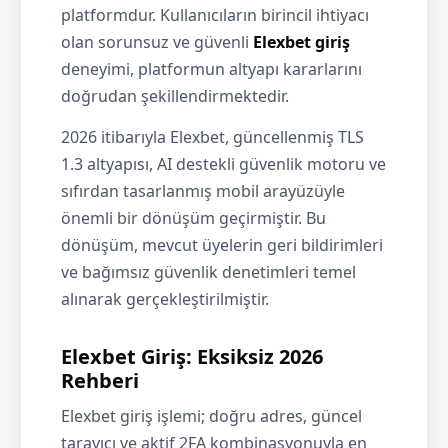
platformdur. Kullanıcıların birincil ihtiyacı
olan sorunsuz ve güvenli
Elexbet giriş
deneyimi, platformun altyapı kararlarını
doğrudan şekillendirmektedir.
2026 itibarıyla Elexbet, güncellenmiş TLS
1.3 altyapısı, AI destekli güvenlik motoru ve
sıfırdan tasarlanmış mobil arayüzüyle
önemli bir dönüşüm geçirmiştir. Bu
dönüşüm, mevcut üyelerin geri bildirimleri
ve bağımsız güvenlik denetimleri temel
alınarak gerçekleştirilmiştir.
Elexbet Giriş: Eksiksiz 2026
Rehberi
Elexbet giriş işlemi; doğru adres, güncel
tarayıcı ve aktif 2FA kombinasyonuyla en