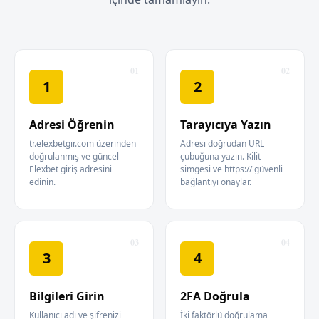
1
2
Adresi Öğrenin
Tarayıcıya Yazın
tr.elexbetgir.com üzerinden
Adresi doğrudan URL
doğrulanmış ve güncel
çubuğuna yazın. Kilit
Elexbet giriş adresini
simgesi ve https:// güvenli
edinin.
bağlantıyı onaylar.
3
4
Bilgileri Girin
2FA Doğrula
Kullanıcı adı ve şifrenizi
İki faktörlü doğrulama