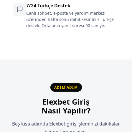
7/24 Türkçe Destek
Canlı sohbet, e-posta ve yardım merkezi
üzerinden hafta sonu dahil kesintisiz Türkçe
destek. Ortalama yanıt süresi 90 saniye.
ADIM ADIM
Elexbet Giriş
Nasıl Yapılır?
Beş kısa adımda Elexbet giriş işleminizi dakikalar
içinde tamamlayın.