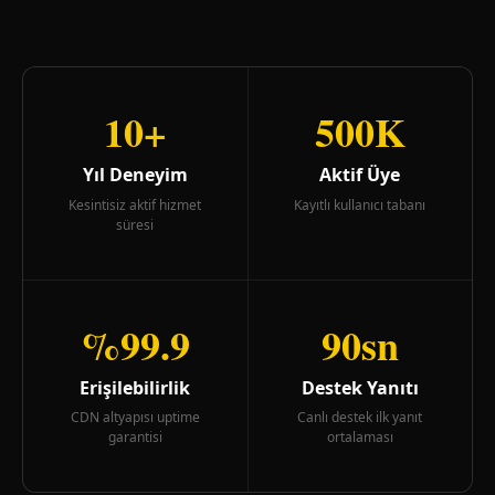
10+
500K
Yıl Deneyim
Aktif Üye
Kesintisiz aktif hizmet
Kayıtlı kullanıcı tabanı
süresi
%99.9
90sn
Erişilebilirlik
Destek Yanıtı
CDN altyapısı uptime
Canlı destek ilk yanıt
garantisi
ortalaması