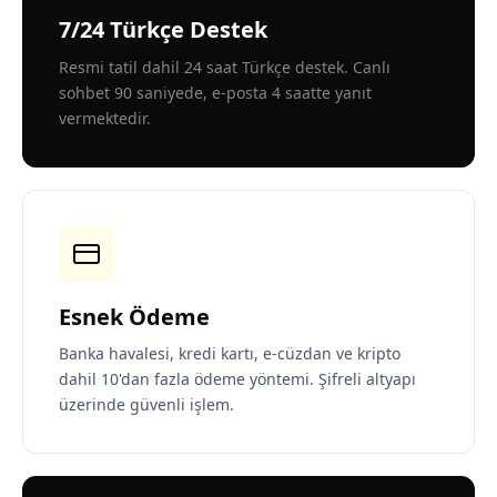
7/24 Türkçe Destek
Resmi tatil dahil 24 saat Türkçe destek. Canlı
sohbet 90 saniyede, e-posta 4 saatte yanıt
vermektedir.
Esnek Ödeme
Banka havalesi, kredi kartı, e-cüzdan ve kripto
dahil 10'dan fazla ödeme yöntemi. Şifreli altyapı
üzerinde güvenli işlem.