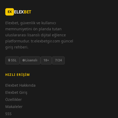
ELEX
BET
EX
Elexbet, güvenlik ve kullanıcı
memnuniyetini ön planda tutan
uluslararası lisanslı dijital eğlence
platformudur. tr.elexbetgir.com güncel
giriş rehberi.
🔒 SSL
🌐 Lisanslı
18+
7/24
HIZLI ERIŞIM
Elexbet Hakkında
Elexbet Giriş
Özellikler
Makaleler
SSS