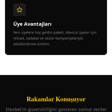
Üye Avantajları
Yeni üyelere hoş geldin paketi. Mevcut üyeler için
reload, sadakat ve sezon kampanyalarıyla
ödüllendirme sistemi.
Rakamlar Konuşuyor
Elexbet'in güvenilirliğini gösteren somut veriler