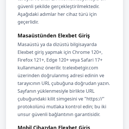
güvenli şekilde gerçekleştirilmektedir.
Aşağıdaki adımlar her cihaz türü için
geçerlidir.
Masaüstünden Elexbet Giriş
Masaüstü ya da dizüstü bilgisayarda
Elexbet giriş yapmak için Chrome 120+,
Firefox 121+, Edge 120+ veya Safari 17+
kullanmanız önerilir. tr.elexbetgir.com
üzerinden doğrulanmış adresi edinin ve
tarayıcının URL çubuğuna doğrudan yazın.
Sayfanın yüklenmesiyle birlikte URL
çubuğundaki kilit simgesini ve "https://"
protokolünü mutlaka kontrol edin; bu iki
unsur güvenli bağlantının garantisidir.
Mobil Cihazdan Elexbet Giriş