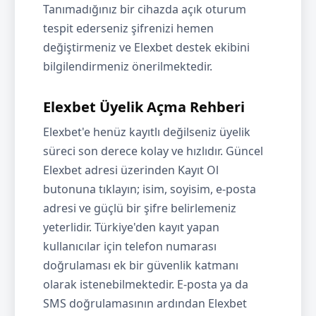
Tanımadığınız bir cihazda açık oturum
tespit ederseniz şifrenizi hemen
değiştirmeniz ve Elexbet destek ekibini
bilgilendirmeniz önerilmektedir.
Elexbet Üyelik Açma Rehberi
Elexbet'e henüz kayıtlı değilseniz üyelik
süreci son derece kolay ve hızlıdır. Güncel
Elexbet adresi üzerinden Kayıt Ol
butonuna tıklayın; isim, soyisim, e-posta
adresi ve güçlü bir şifre belirlemeniz
yeterlidir. Türkiye'den kayıt yapan
kullanıcılar için telefon numarası
doğrulaması ek bir güvenlik katmanı
olarak istenebilmektedir. E-posta ya da
SMS doğrulamasının ardından Elexbet