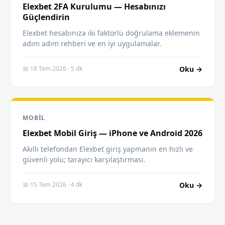
Elexbet 2FA Kurulumu — Hesabınızı
Güçlendirin
Elexbet hesabınıza iki faktörlü doğrulama eklemenin
adım adım rehberi ve en iyi uygulamalar.
Oku →
📅 18 Tem 2026 · 5 dk
MOBIL
Elexbet Mobil Giriş — iPhone ve Android 2026
Akıllı telefondan Elexbet giriş yapmanın en hızlı ve
güvenli yolu; tarayıcı karşılaştırması.
Oku →
📅 15 Tem 2026 · 4 dk