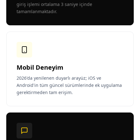
giriş işlemi ortalama 3 saniye içinde
tamamlanmaktadır.
Mobil Deneyim
2026'da yenilenen duyarlı arayüz; iOS ve
Android'in tüm güncel sürümlerinde ek uygulama
gerektirmeden tam erişim.