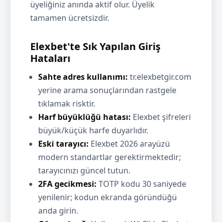
üyeliğiniz anında aktif olur. Üyelik
tamamen ücretsizdir.
Elexbet'te Sık Yapılan Giriş
Hataları
Sahte adres kullanımı:
tr.elexbetgir.com
yerine arama sonuçlarından rastgele
tıklamak risktir.
Harf büyüklüğü hatası:
Elexbet şifreleri
büyük/küçük harfe duyarlıdır.
Eski tarayıcı:
Elexbet 2026 arayüzü
modern standartlar gerektirmektedir;
tarayıcınızı güncel tutun.
2FA gecikmesi:
TOTP kodu 30 saniyede
yenilenir; kodun ekranda göründüğü
anda girin.