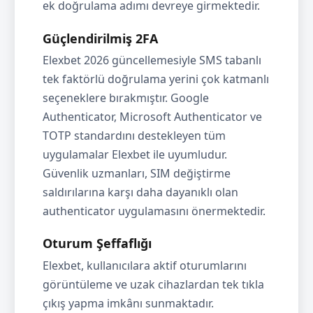
ek doğrulama adımı devreye girmektedir.
Güçlendirilmiş 2FA
Elexbet 2026 güncellemesiyle SMS tabanlı
tek faktörlü doğrulama yerini çok katmanlı
seçeneklere bırakmıştır. Google
Authenticator, Microsoft Authenticator ve
TOTP standardını destekleyen tüm
uygulamalar Elexbet ile uyumludur.
Güvenlik uzmanları, SIM değiştirme
saldırılarına karşı daha dayanıklı olan
authenticator uygulamasını önermektedir.
Oturum Şeffaflığı
Elexbet, kullanıcılara aktif oturumlarını
görüntüleme ve uzak cihazlardan tek tıkla
çıkış yapma imkânı sunmaktadır.