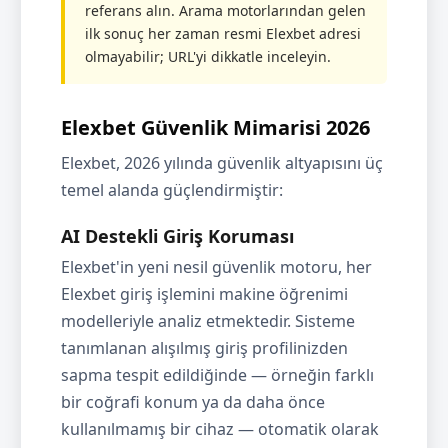
referans alın. Arama motorlarından gelen
ilk sonuç her zaman resmi Elexbet adresi
olmayabilir; URL'yi dikkatle inceleyin.
Elexbet Güvenlik Mimarisi 2026
Elexbet, 2026 yılında güvenlik altyapısını üç
temel alanda güçlendirmiştir:
AI Destekli Giriş Koruması
Elexbet'in yeni nesil güvenlik motoru, her
Elexbet giriş işlemini makine öğrenimi
modelleriyle analiz etmektedir. Sisteme
tanımlanan alışılmış giriş profilinizden
sapma tespit edildiğinde — örneğin farklı
bir coğrafi konum ya da daha önce
kullanılmamış bir cihaz — otomatik olarak