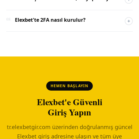
tüm özelliklere erişebilirsiniz.
adres üzerinden Kayıt Ol butonuna tıklayın, formu
doldurun ve e-posta veya SMS doğrulamasını
tamamlayın. Hesabınız hemen aktif olur ve hoş geldin
Elexbet giriş ekranındaki "Şifremi Unuttum"
08
Elexbet'te 2FA nasıl kurulur?
avantajlarına anında kavuşursunuz.
bağlantısına tıklayın. Üyelik e-posta adresinize
sıfırlama bağlantısı gönderilecektir. Bağlantı 15 dakika
geçerlidir. E-posta gelmezse spam klasörünüzü
Elexbet hesabınıza giriş yapın, sağ üstteki profil
kontrol edin; sorun devam ederse Elexbet canlı
menüsünden Güvenlik Ayarları'na gidin ve İki Faktörlü
desteğe başvurun.
Doğrulama seçeneğini aktif hale getirin. SMS veya
authenticator uygulama seçeneklerinden birini tercih
edin. SMS'e kıyasla authenticator uygulaması (Google,
Microsoft) SIM swap saldırılarına karşı çok daha
güvenlidir.
HEMEN BAŞLAYIN
Elexbet'e Güvenli
Giriş Yapın
tr.elexbetgir.com üzerinden doğrulanmış güncel
Elexbet giriş adresine ulaşın ve tüm üye