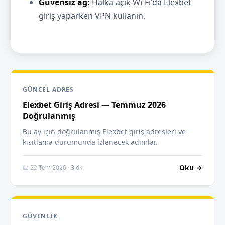
Güvensiz ağ:
Halka açık Wi-Fi'da Elexbet
giriş yaparken VPN kullanın.
GÜNCEL ADRES
Elexbet Giriş Adresi — Temmuz 2026
Doğrulanmış
Bu ay için doğrulanmış Elexbet giriş adresleri ve
kısıtlama durumunda izlenecek adımlar.
Oku →
📅 22 Tem 2026 · 3 dk
GÜVENLIK