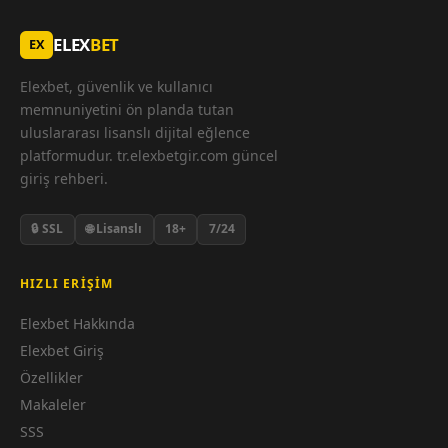
ELEX
BET
EX
Elexbet, güvenlik ve kullanıcı
memnuniyetini ön planda tutan
uluslararası lisanslı dijital eğlence
platformudur. tr.elexbetgir.com güncel
giriş rehberi.
🔒 SSL
🌐 Lisanslı
18+
7/24
HIZLI ERIŞIM
Elexbet Hakkında
Elexbet Giriş
Özellikler
Makaleler
SSS