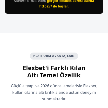
sitelere dikkat edin;
gerçek Elexbet adresi daima
https:// ile başlar.
PLATFORM AVANTAJLARI
Elexbet'i Farklı Kılan
Altı Temel Özellik
Güçlü altyapı ve 2026 güncellemeleriyle Elexbet,
kullanıcılarına altı kritik alanda üstün deneyim
sunmaktadır.